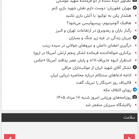
تصاویر دیده‌ نشده از دو فرمانده شهید موشکی
مهران غفوریان: دوست دارم نقش شهید بازی کنم
هشدار پکن به توکیو: با آتش بازی نکنید
هافبک آلومینیوم، پرسپولیسی می‌شود؟
رگبار باران و رعدوبرق در ارتفاعات تهران و البرز
جریان زندگی در غزه زیر جنگ و بمباران
درگیری اعضای داعش و نیروهای جولانی در سیده زینب
برکناری شوکه‌کننده فرمانده لشکر پنجم ارتش آمریکا در اروپا
استقرار انبوه «دی‌اف‑۱۷» و پایان عصر پدافند آمریکا +عکس
تشکر آقای شهید ایران از موکب‌داران عراقی
ادامه ادعاهای سنتکام درباره محاصره دریایی ایران
قالیباف روز خبرنگار را تبریک گفت
رویای ائتلاف مکه
روزنامه‌های ورزشی امروز ‌شنبه ۱۷ مرداد ۱۴۰۵
پالایشگاه سیزران منفجر شد
سلامت