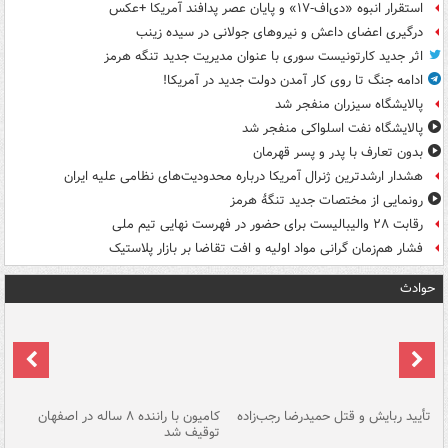
استقرار انبوه «دی‌اف‑۱۷» و پایان عصر پدافند آمریکا +عکس
درگیری اعضای داعش و نیروهای جولانی در سیده زینب
اثر جدید کارتونیست سوری با عنوان مدیریت جدید تنگه هرمز
ادامه جنگ تا روی کار آمدن دولت جدید در آمریکا!
پالایشگاه سیزران منفجر شد
پالایشگاه نفت اسلواکی منفجر شد
بدون تعارف با پدر و پسر قهرمان
هشدار ارشدترین ژنرال آمریکا درباره محدودیت‌های نظامی علیه ایران
رونمایی از مختصات جدید تنگۀ هرمز
رقابت ۲۸ والیبالیست برای حضور در فهرست نهایی تیم ملی
فشار هم‌زمان گرانی مواد اولیه و افت تقاضا بر بازار پلاستیک
حوادث
تأیید ربایش و قتل حمیدرضا رجب‌زاده
کامیون با راننده ۸ ساله در اصفهان
"س
توقیف شد