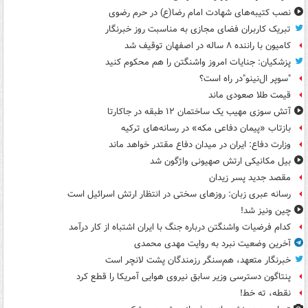
نصب کتیبه‌های شهادت امام رضا(ع) در حرم رضوی
تبریک کاربران فضای مجازی به مناسبت روز خبرنگار
کامیون با راننده ۸ ساله در اصفهان توقیف شد
پزشکیان: جنایات امروز واشنگتن را هم محکوم کنید
"سوپر ال‌نینو"در راه است؟
قیمت طلا صعودی ماند
آتش سوزی مهیب یک ساختمان ۱۲ طبقه در جاکارتا
بازتاب «پیمان دفاعی مکه» در رسانه‌های ترکیه
وزارت دفاع: ایران در میدان دفاع مقتدر خواهد ماند
بیل مکانیکی ارتش صهیونی واژگون شد
مقصد جدید پسر زیدان
رسانه عبری زبان: روزهای سختی در انتظار ارتش اسرائیل است
چین ونیز شد!
کدام فرضیات واشنگتن درباره جنگ با ایران اشتباه از کار درآمد
آخرین وضعیت نبرد به روایت مهدی محمدی
خبرنگار متعهد، هم‌سنگر رزمندگان پشت لانچر است
پنتاگون دسترسی وزیر سابق نیروی هوایی آمریکا را قطع کرد
نقطه، ته خط!