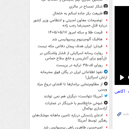
شکار تمساح در مالزی
طبیعت بکر جاده اسالم به خلخال
توضیحات معاون امنیتی و انتظامی وزیر کشور
درباره قتل حمیدرضا رجب زاده
قیمت طلا و سکه امروز ۱۴۰۵/۰۵/۱۷
هافبک آلومینیوم پرسپولیسی شد
فیدان: ایران هدف پیمان دفاعی مکه نیست
روایت رسانه اسرائیلی از فشار واشنگتن بر
تل‌آویو برای آتش‌بس و خلع سلاح حماس
رویای اف-۳۵ ترکیه در بن‌بست
نفوذ اطلاعاتی ایران در یگان فوق محرمانه
ارتش اسرائیل!
Pla
از مظلوم‌نمایی براندازها تا افشای دروغ مراد
ویسی
ت آگاهی
آمریکا نتوانست؛ دیگران هم نمی توانند
شوخی حاج‌قاسم با خبرنگار در عملیات
آزادسازی بوکمال
ادعای زلنسکی درباره تامین ماهانه موشک‌های
رهگیر توسط آمریکا
امیرحسین طاهری راهی پرسپولیس شد