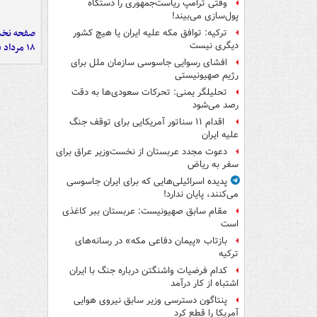
وقتی ترامپ ریاست‌جمهوری را دستگاه
پول‌سازی می‌بیند!
صفحه نخست
ترکیه: توافق مکه علیه ایران یا هیچ کشور
دیگری نیست
۱۸ مرداد ۱۴۰۵
افشای رسوایی جاسوسی سازمان ملل برای
رژیم صهیونیستی
تحلیلگر یمنی: تحرکات سعودی‌ها به دقت
رصد می‌شود
اقدام ۱۱ سناتور آمریکایی برای توقف جنگ
علیه ایران
دعوت مجدد عربستان از نخست‌وزیر عراق برای
سفر به ریاض
پدیده اسرائیلی‌هایی که برای ایران جاسوسی
می‌کنند، پایان ندارد!
مقام سابق صهیونیست: عربستان ببر کاغذی
است
بازتاب «پیمان دفاعی مکه» در رسانه‌های
ترکیه
کدام فرضیات واشنگتن درباره جنگ با ایران
اشتباه از کار درآمد
پنتاگون دسترسی وزیر سابق نیروی هوایی
آمریکا را قطع کرد