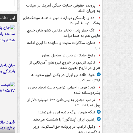
پرونده حقوقی جنایت جنگی آمریکا در میناب
به جریان افتاد
این مطالب
ادعای زلنسکی درباره تامین ماهانه موشک‌های
رهگیر توسط آمریکا
زنگ خطر پایان ذخایر دفاعی کشورهای خلیج
فارس هم به صدا درآمد
عمان: مذاکرات مثبت و سازنده با ایران ادامه
دارد
وقوع حادثه دریایی در ساحل عمان
تاکید الزیدی بر خروج نیروهای آمریکایی از
جان باختن
عراق در تاریخ تعیین شده
رانندگی م
نفوذ اطلاعاتی ایران در یگان فوق محرمانه
ارتش اسرائیل!
کوبا: فرمان اجرایی ترامپ باعث ایجاد بحران
بشردوستانه شده
ترامپ مجبور به پس‌دادن ۱۰۰ میلیارد دلار از
پول تعرفه‌ها شد
تنگه هرمز، برگ برنده ایران قدرتمند!
راهبرد ایران "پنتاگون" را شکست می‌دهد
قیمت طلا 
وکیل ترامپ در پرونده حق‌السکوت، وزیر
۰۵/۰۵/۱۷
دادگستری شد