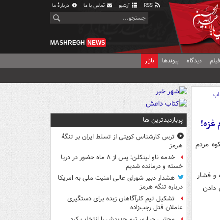
RSS
آرشیو
تماس با ما
دربارهٔ ما
MASHREGH
NEWS
یلم
دیدگاه
پیوندها
بازار
اپ
پربازدیدترین ها
 غزه!
ترس کارشناس کویتی از تسلط ایران بر تنگۀ
وه مردم
هرمز
خدمه ناو لینکلن: پس از ۸ ماه حضور در دریا
خسته و درمانده‌ شدیم
 و فشار
هشدار دبیر شورای عالی امنیت ملی به امریکا
درباره تنگه هرمز
 دادن
تشکیل تیم کارآگاهان زبده برای دستگیری
عاملان قتل رجب‌زاده
مجتبی جباری تیم جدیدش را انتخاب کرد