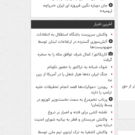
جان دوباره نگین فیروزه ای ایران «دریاچه
ارومیه»
آخرین اخبار
واکنش سرپرست باشگاه استقلال به انتقادات
آتش‌سوزی گسترده در ارتفاعات لبنان توسط
صهیونیست‌ها
کاریکاتور/ کمال شرف توافق مکه را به سخره
گرفت
شوک شبانه به تراکتور با حضور نکونام
جنگ ایران ده‌ها هزار شغل را در آمریکا از بین
برد
ر از حق
رویترز: دموکرات‌ها قصد انجام تحقیقات علیه
ترامپ را دارند
پرتاب تخم‌مرغ به سمت نخست‌وزیر کوزوو در
وسط پارلمان!
نقشه کشی برای فتنه و اصرار بر دروغ
واکنش عربستان و قطر به بیانیه شورای امنیت
درباره یمن
واکنش کشفیا به ترک اردوی تیم ملی توسط