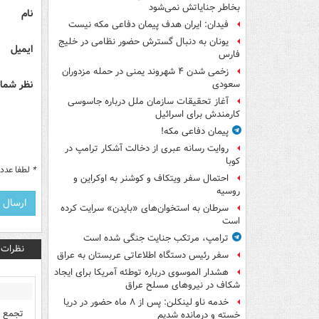
بخاطر جنایاتش نمی‌شود
نام
فیدان: ایران هدف پیمان دفاعی مکه نیست
یونان به دنبال گسترش حضور نظامی در خلیج
ایمیل
فارس
زخمی شدن ۴ شهروند یمنی در حمله مزدوران
نظر شما 
سعودی
آغاز تحقیقات سازمان ملل درباره جاسوسی
کارمندش برای اسرائیل
پیمان دفاعی مکه!
روایت رسانه عبری از دخالت آشکار ترامپ در
کوبا
*
لطفا عدد م
احتمال سفر ویتکاف و کوشنر به اوکراین و
روسیه
سرطان به استخوان‌های «بایدن» سرایت کرده
است
ترامپ، مرتکب جنایت جنگی شده است
نظرات
سفر رئیس دستگاه اطلاعاتی عربستان به عراق
هشدار الموسوی درباره توطئه آمریکا برای ایجاد
شکاف در نیروهای مسلح عراق
خدمه ناو لینکلن: پس از ۸ ماه حضور در دریا
تجمع گ
خسته و درمانده‌ شدیم