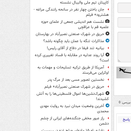
کاپیتان تیم ملی والیبال نشسته
جان باختن چهار نفر در سانحه رانندگی مراغه -
هشترود+ فیلم
نشست هم اندیشی جمعی از علمای حوزه
علمیه قم با عراقچی
حریق در شهرک صنعتی نصیرآباد در بهارستان
مذاکرات تنگه با عمان باید چگونه باشد؟
بیانیه تند فیفا در دفاع از آقای رئیس!
آیا روند عدلیه در مقابله با فساد تغییری کرده
است؟
آمریکا از طریق ترکیه تسلیحات و مهمات به
اوکراین می‌فرستد
نخستین تصویر مسی بعد از مرگ پدر
حریق در شهرک صنعتی نصیرآباد+ فیلم
شهرک‌نشین‌ها اموال فلسطینی‌ها را به آتش
کشیدند!
بررسی: 0
آخرین وضعیت میدان نبرد به روایت مهدی
محمدی
راز عبور مخفی جنگنده‌های ایرانی از چشم
پاسخ
دشمن
نقشه راه ۱۵ ماده‌ای صلح غزه در بن‌بست