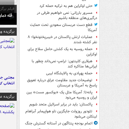
حتی اوکراین هم به ترکیه حمله کرد
فیلم برگزی
مسرور بارزانی: نمی خواهیم طرفی در
قله دما
درگیری‌های منطقه باشیم
قطع دست عربستان سعودیِ تحت حمایت
آمریکا
برگزیده و
عملیات ارتش پاکستان در خیبرپختونخوا؛ ۸
نفر کشته شدند
حمله روسیه به یک کشتی حامل سلاح برای
اوکراین
هیلاری کلینتون: ترامپ نمی‌داند چطور با
ایرانی‌ها مذاکره کند
حمله پهپادی به پالایشگاه لیبی
مجتبی جبا
توضیحات جدید مقاومت عراق درباره تعویق
انتخاب کر
پاسخ به آمریکا و عربستان
پانه‌تا: آمریکا مثل یک «بوکسور مست» بین
برگزیده 
ایران و روسیه می‌دود
پاکستان: باید در برابر اسرائیل متحد شویم
تئودور روزولت جایگزین ناو هواپیمابر آبراهام
لینکلن می‌شود
اتمام بودجه پنتاگون در آستانه گسترش جنگ