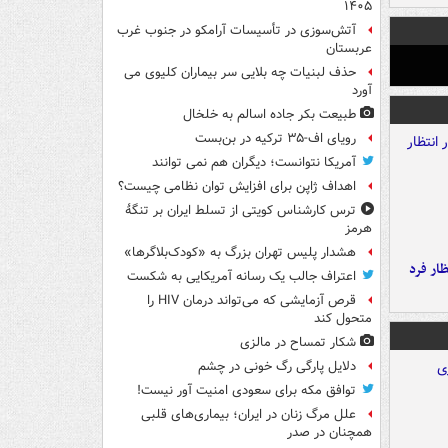
۱۴۰۵
آتش‌سوزی در تأسیسات آرامکو در جنوب غرب
عربستان
حذف لبنیات چه بلایی سر بیماران کلیوی می
آورد
طبیعت بکر جاده اسالم به خلخال
رویای اف-۳۵ ترکیه در بن‌بست
آمریکا نتوانست؛ دیگران هم نمی توانند
اهداف ژاپن برای افزایش توان نظامی چیست؟
ترس کارشناس کویتی از تسلط ایران بر تنگۀ
هرمز
هشدار پلیس تهران بزرگ به «کودک‌بلاگرها»
ار فرد
اعتراف جالب یک رسانه آمریکایی به شکست
قرص آزمایشی که می‌تواند درمان HIV را
متحول کند
شکار تمساح در مالزی
دلایل پارگی رگ خونی در چشم
توافق مکه برای سعودی امنیت آور نیست!
علل مرگ زنان در ایران؛ بیماری‌های قلبی
همچنان در صدر