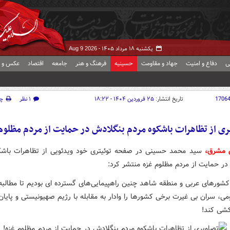
یکشنبه ۱۸ مرداد ۱۴۰۵ -
Aug 9 2026
ی
دفاع و امنیت
جهاد و مقاومت
حسینیه
فرهنگ و هنر
جامعه
اقتصاد
عکس و ف
1706
تاریخ انتشار:
۲۵ فروردین ۱۴۰۴ - ۱۸:۲۲
۱ نظر
چ
ری از تظاهرات باشکوه مردم بنگلادش در حمایت از مردم مظلوم
ش مشرق،
سید محمد حسینی در صفحه توئیتری خود ویدئویی از تظاهرات باشک
در حمایت از مردم مظلوم غزه منتشر کرد:
شورهای عربی و منطقه شاهد چنین راهپیمایی‌های گسترده ای بودیم تا مطالبه
می، سران بی غیرت برخی کشورها را وادار به مقابله با رژیم صهیونیستی و پایان
شی کند!