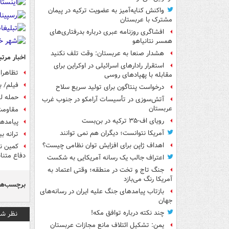
واکنش کنایه‌آمیز به عضویت ترکیه در پیمان
مشترک با عربستان
افشاگری روزنامه عبری درباره بدرفتاری‌های
همسر نتانیاهو
هشدار صنعا به عربستان: وقت تلف نکنید
اخبار مرتب
استقرار رادارهای اسرائیلی در اوکراین برای
تظاهرات
مقابله با پهپادهای روسی
فیلم/ ب
درخواست پنتاگون برای تولید سریع سلاح
حمله ل
آتش‌سوزی در تأسیسات آرامکو در جنوب غرب
عربستان
مقاومت
رویای اف-۳۵ ترکیه در بن‌بست
پیامده
آمریکا نتوانست؛ دیگران هم نمی توانند
ترانه ب
اهداف ژاپن برای افزایش توان نظامی چیست؟
کمین‌ ن
دفاع متنا
اعتراف جالب یک رسانه آمریکایی به شکست
جنگ تاج و تخت در منطقه؛ وقتی اعتماد به
آمریکا رنگ می‌بازد
برچسب‌ها
بازتاب پیامدهای جنگ علیه ایران در رسانه‌های
جهان
چند نکته درباره توافق مکه!
نظر شم
یمن: تشکیل ائتلاف مانع مجازات عربستان