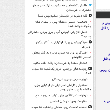
واکنش کنایه‌آمیز به عضویت ترکیه در پیمان
مشترک با عربستان
قله دماوند در تابستان سفیدپوش شد!
وضعیت امنیتی منطقه پس از پیمان مکه
چگونه خواهد شد؟
عامل افزایش قبوض آب و برق برخی مشترکان
چه بود؟
سرنگون‌کردن پهپاد اوکراینی با آتش رگبار
روس‌ها
افشاگری روزنامه عبری درباره بدرفتاری‌های
و
همسر نتانیاهو
ه قتل
هشدار صنعا به عربستان: وقت تلف نکنید
روزنامه‌های ورزشی امروز یک‌شنبه ۱۸ مرداد
۱۴۰۵
دیوار طارمی جلوی عربستان
استقرار رادارهای اسرائیلی در اوکراین برای
مقابله با پهپادهای روسی
درخواست پنتاگون برای تولید سریع سلاح
رس به
مقاومت یمن؛ دو خیز اساسی
صفحه نخست روزنامه‌های یکشنبه ۱۸ مرداد