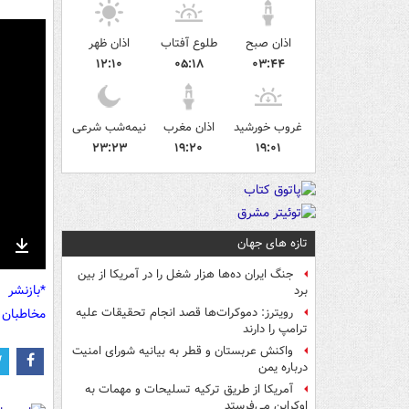
اذان صبح
طلوع آفتاب
اذان ظهر
۱۲:۱۰
۰۵:۱۸
۰۳:۴۴
غروب خورشید
اذان مغرب
نیمه‌شب شرعی
۲۳:۲۳
۱۹:۲۰
۱۹:۰۱
تازه های جهان
nter
Download
جنگ ایران ده‌ها هزار شغل را در آمریکا از بین
ullscreen
*بازنشر 
برد
مخاطبان 
رویترز: دموکرات‌ها قصد انجام تحقیقات علیه
ترامپ را دارند
واکنش عربستان و قطر به بیانیه شورای امنیت
درباره یمن
آمریکا از طریق ترکیه تسلیحات و مهمات به
اوکراین می‌فرستد