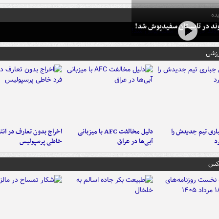
ده
وند در تابستان سفیدپوش شد!
رزشی
ری تیم جدیدش را
دلیل مخالفت AFC با میزبانی
اخراج بدون تعارف در انتظ
د
آبی‌ها در عراق
خاطی پرسپولیس
عکس