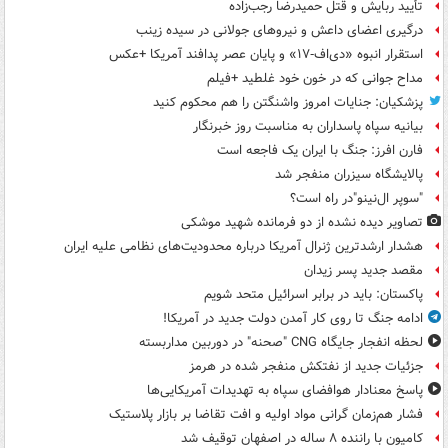
تأیید ربایش و قتل حمیدرضا رجب‌زاده
درگیری اعضای داعش و نیروهای جولانی در سیده زینب
استقرار انبوه «دی‌اف‑۱۷» و پایان عصر پدافند آمریکا +عکس
مداح جوانی که در خون خود غلطید +فیلم
پزشکیان: جنایات امروز واشنگتن را هم محکوم کنید
بیانیه سپاه پاسداران به مناسبت روز خبرنگار
فارن افرز: جنگ با ایران یک فاجعه است
پالایشگاه سیزران منفجر شد
"سوپر ال‌نینو"در راه است؟
تصاویر دیده‌ نشده از دو فرمانده شهید موشکی
هشدار ارشدترین ژنرال آمریکا درباره محدودیت‌های نظامی علیه ایران
مقصد جدید پسر زیدان
پاکستان: باید در برابر اسرائیل متحد شویم
ادامه جنگ تا روی کار آمدن دولت جدید در آمریکا!
لحظه انفجار جایگاه CNG "صحنه" در دوربین مداربسته
جزئیات جدید از نفتکش منفجر شده در هرمز
پاسخ معنادار هوافضای سپاه به تهدیدات آمریکایی‌ها
فشار هم‌زمان گرانی مواد اولیه و افت تقاضا بر بازار پلاستیک
کامیون با راننده ۸ ساله در اصفهان توقیف شد