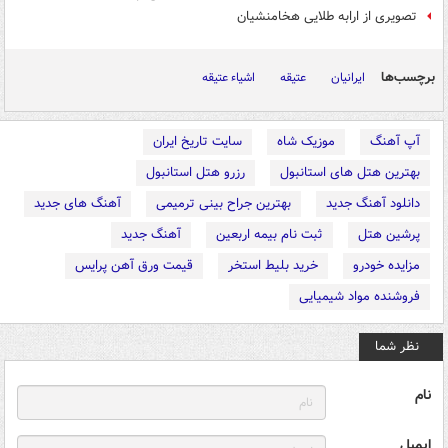
تصویری از ارابه طلایی هخامنشیان
برچسب‌ها
ایرانیان
عتیقه
اشیاء عتیقه
آپ آهنگ
موزیک شاه
سایت تاریخ ایران
بهترین هتل های استانبول
رزرو هتل استانبول
دانلود آهنگ جدید
بهترین جراح بینی ترمیمی
آهنگ های جدید
پرشین هتل
ثبت نام بیمه اربعین
آهنگ جدید
مزایده خودرو
خرید بلیط استخر
قیمت ورق آهن پرایس
فروشنده مواد شیمیایی
نظر شما
نام
ایمیل