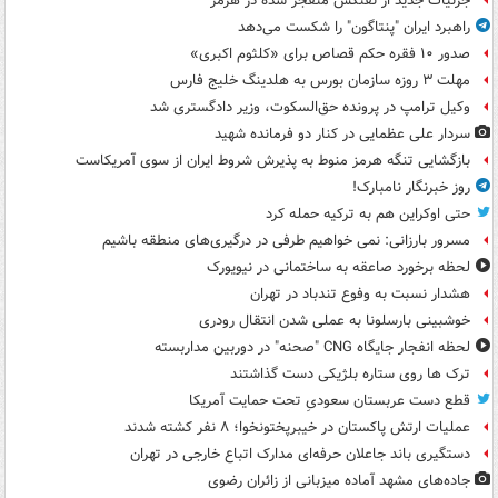
جزئیات جدید از نفتکش منفجر شده در هرمز
راهبرد ایران "پنتاگون" را شکست می‌دهد
صدور ۱۰ فقره حکم قصاص برای «کلثوم اکبری»
مهلت ۳ روزه سازمان بورس به هلدینگ خلیج فارس
وکیل ترامپ در پرونده حق‌السکوت، وزیر دادگستری شد
سردار علی عظمایی در کنار دو فرمانده شهید
بازگشایی تنگه هرمز منوط به پذیرش شروط ایران از سوی آمریکاست
روز خبرنگار نامبارک!
حتی اوکراین هم به ترکیه حمله کرد
مسرور بارزانی: نمی خواهیم طرفی در درگیری‌های منطقه باشیم
لحظه برخورد صاعقه به ساختمانی در نیویورک
هشدار نسبت به وفوع تندباد در تهران
خوشبینی بارسلونا به عملی شدن انتقال رودری
لحظه انفجار جایگاه CNG "صحنه" در دوربین مداربسته
ترک ها روی ستاره بلژیکی دست گذاشتند
قطع دست عربستان سعودیِ تحت حمایت آمریکا
عملیات ارتش پاکستان در خیبرپختونخوا؛ ۸ نفر کشته شدند
دستگیری باند جاعلان حرفه‌ای مدارک اتباع خارجی در تهران
جاده‌های مشهد آماده میزبانی از زائران رضوی