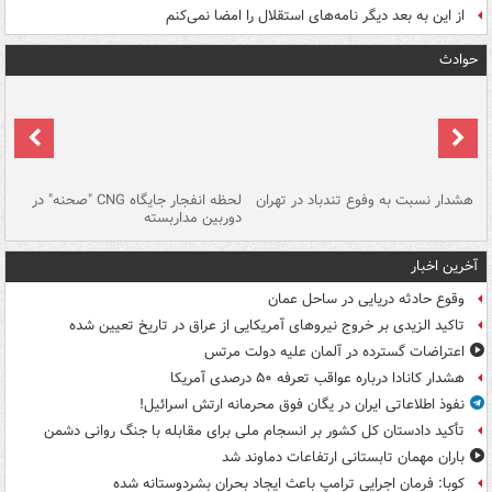
از این به بعد دیگر نامه‌های استقلال را امضا نمی‌کنم
حوادث
ای
هشدار نسبت به وفوع تندباد در تهران
لحظه انفجار جایگاه CNG "صحنه" در
دس
دوربین مداربسته
ات
آخرین اخبار
وقوع حادثه دریایی در ساحل عمان
تاکید الزیدی بر خروج نیروهای آمریکایی از عراق در تاریخ تعیین شده
اعتراضات گسترده در آلمان علیه دولت مرتس
هشدار کانادا درباره عواقب تعرفه ۵۰ درصدی آمریکا
نفوذ اطلاعاتی ایران در یگان فوق محرمانه ارتش اسرائیل!
تأکید دادستان کل کشور بر انسجام ملی برای مقابله با جنگ روانی دشمن
باران مهمان تابستانی ارتفاعات دماوند شد
کوبا: فرمان اجرایی ترامپ باعث ایجاد بحران بشردوستانه شده