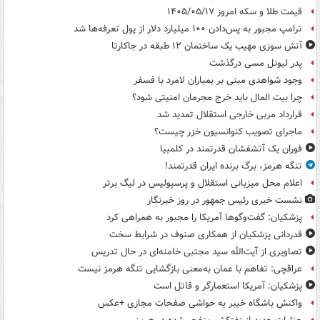
قیمت طلا و سکه امروز ۱۴۰۵/۰۵/۱۷
ترامپ مجبور به پس‌دادن ۱۰۰ میلیارد دلار از پول تعرفه‌ها شد
آتش سوزی مهیب یک ساختمان ۱۲ طبقه در جاکارتا
پدر لیونل مسی درگذشت
وجود شواهدی مبنی بر بمباران لامرد با فسفر
چرا بیت المال باید خرج مجرمان امنیتی شود؟
قرارداد مربی خارجی استقلال تمدید شد
ماجرای تصویب کنوانسیون خزر چیست؟
فوران یک آتشفشان قدرتمند در کلمبیا
تنگه هرمز، برگ برنده ایران قدرتمند!
اعلام محل میزبانی استقلال و پرسپولیس در لیگ برتر
نشست خبری رئیس جمهور در روز خبرنگار
پزشکیان: گفت‌وگوها آمریکا را مجبور به همراهی کرد
قدردانی پزشکیان از همکاری صنوف در شرایط سخت
تصاویری از آیت‌الله سید مجتبی خامنه‌ای در حال تدریس
عراقچی: تفاهم با عمان به‌معنی بازگشایی تنگه هرمز نیست
پزشکیان: آمریکا استعمارگر و قاتل است
واکنش باشگاه خیبر به حواشی صفحات مجازی +عکس