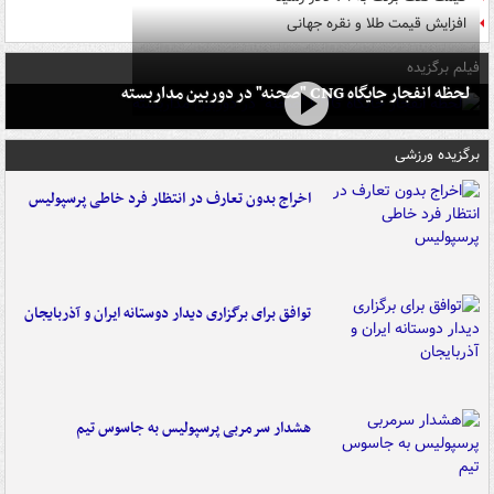
افزایش قیمت طلا و نقره جهانی
فیلم برگزیده
لحظه انفجار جایگاه CNG "صحنه" در دوربین مداربسته
برگزیده ورزشی
اخراج بدون تعارف در انتظار فرد خاطی پرسپولیس
توافق برای برگزاری دیدار دوستانه ایران و آذربایجان
هشدار سرمربی پرسپولیس به جاسوس تیم