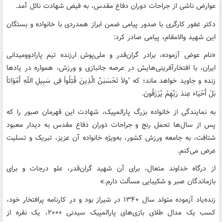
عوارض ناشی از جراحات دوران دفاع مقدس، به فیض شهادت نائل آمد.
دکتر غفور کارگری با صدور پیامی ضمن ابراز همدردی با خانواده و بستگان
این شهید والامقام، پیامی صادر کرد:
«نام عوض آزموده، برادر گران‌قدر و ملی‌پوش ارزنده تیم پارادوومیدانی
ایران، با افتخارآفرینی‌هایش در عرصه جانبازی و ورزش، همواره در یادها
زنده و جاوید خواهد ماند؛ که "ولاَ تَحْسَبَنَّ الَّذِینَ قُتِلُواْ فِی سَبِیلِ اللّهِ أَمْوَاتاً
بَلْ أَحْیَاء عِندَ رَبِّهِمْ یُرْزَقُونَ.
به نمایندگی از خانواده بزرگ پارالمپیک، شهادت این قهرمان صبور را که
پس از سال‌ها تحمل رنج و جراحات دوران دفاع مقدس به دیدار معبود
شتافت، به جامعه ورزش کشور، به‌ویژه خانواده آن عزیز، تبریک و تسلیت
عرض می‌کنم.
از درگاه خداوند متعال، برای آن شهید گران‌قدر، علو درجات و برای
بازماندگان صبر و شکیبایی مسألت دارم.»
زنده‌یاد آزموده متولد سال ۱۳۴۰ در شیراز بود و در کارنامه پرافتخار خود،
کسب یک مدال طلای بازی‌های پارالمپیک سیدنی ۲۰۰۰، یک نقره از