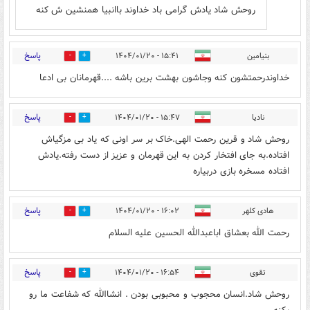
روحش شاد یادش گرامی باد خداوند باانبیا همنشین ش کنه
پاسخ
بنیامین
۱۵:۴۱ - ۱۴۰۴/۰۱/۲۰
1
0
خداوندرحمتشون کنه وجاشون بهشت برین باشه ....قهرمانان بی ادعا
پاسخ
نادیا
۱۵:۴۷ - ۱۴۰۴/۰۱/۲۰
1
0
روحش شاد و قرین رحمت الهی.خاک بر سر اونی که یاد بی مزگیاش
افتاده.به جای افتخار کردن به این قهرمان و عزیز از دست رفته.یادش
افتاده مسخره بازی دربیاره
پاسخ
هادی کلهر
۱۶:۰۲ - ۱۴۰۴/۰۱/۲۰
1
0
رحمت الله بعشاق اباعبدالله الحسین علیه السلام
پاسخ
تقوی
۱۶:۵۴ - ۱۴۰۴/۰۱/۲۰
1
2
روحش شاد.انسان محجوب و محبوبی بودن . انشاالله که شفاعت ما رو