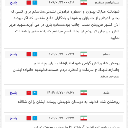
پاسخ
سیدابراهیم مرتضوی
۰۰:۳۸ - ۱۴۰۴/۰۱/۲۱
1
0
شهادتت مبارک پهلوان و اسطوره فراموش نشدنی،متاسفم برای کسی که
بجای قدردانی از جانبازان و شهدا و یادگاران دفاع مقدس که اگر نبودند
الان کشور عزیزمان دست اجانب بود،مسخره بازی در می آورند.شهید عزیز
کاش من جای تو بودم.ترا بخدا قسم میدهم که بنده حقیر را شفاعت
نمایید
پاسخ
مسلم
۰۰:۳۹ - ۱۴۰۴/۰۱/۲۱
1
0
روحش شادویادش گرامی شهداجانبازهاهمسران بچه های
جانبازهاشهداتاج سرملت وافتخارمامردم هستندخداوندبه خانواده ایشان
صبرخیربدهد
پاسخ
حامد
۰۷:۳۷ - ۱۴۰۴/۰۱/۲۱
1
0
روحشان شاد خداوند به دوستان شهیدش برساند ایشان را ان شاالله
پاسخ
۰۹:۲۷ - ۱۴۰۴/۰۱/۲۱
1
0
سلام بر شهیدان ازخود گذشتند تا ما خواری وخفت نبینیم