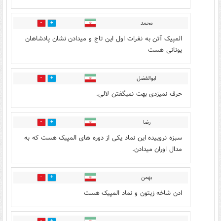
محمد
1
4
المپیک آتن به نفرات اول این تاج و میدادن نشان پادشاهان
یونانی هست
ابوالفضل
1
9
حرف نمیزدی بهت نمیگفتن لالی.
رضا
1
3
سبزه نروییده این نماد یکی از دوره های المپیک هست که به
مدال اوران میدادن.
بهمن
1
3
ادن شاخه زیتون و نماد المپیک هست