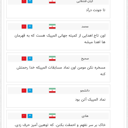
کیان قشقایی
2
14
تا جونت درآد
محمد
2
11
اون تاج اهدایی از کمیته جهانی المپیک هست که به قهرمان
ها اهدا میشه
صحیح
1
12
مسخره نکن مومن اون نماد مسابقات المپیکه خدا رحمتش
کنه
دانشجو
1
9
نماد المپیک آتن بود
هادی
4
25
خاک بر سر نفهم و احمقت بکنن. که توهین آمیز حرف زدی.