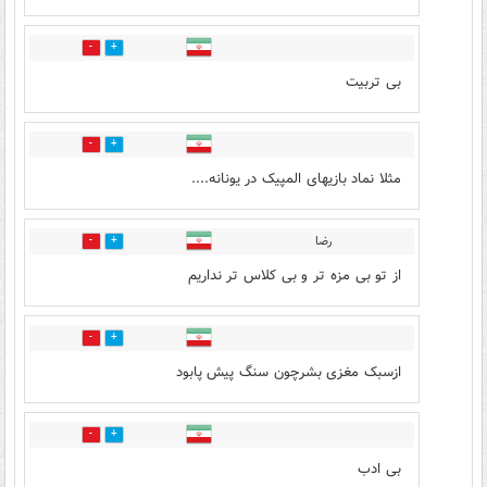
1
8
بی تربیت
1
3
مثلا نماد بازیهای المپیک در یونانه....
رضا
1
5
از تو بی مزه تر و بی کلاس تر نداریم
1
2
ازسبک مغزی بشرچون سنگ پیش پابود
1
0
بی ادب