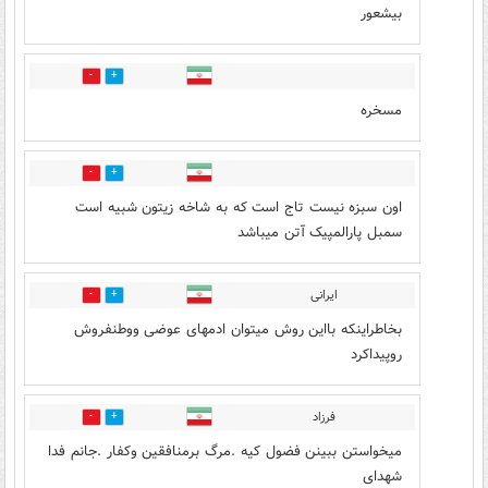
بیشعور
2
7
مسخره
2
9
اون سبزه نیست تاج است که به شاخه زیتون شبیه است
سمبل پارالمپیک آتن میباشد
ایرانی
2
17
بخاطراینکه بااین روش میتوان ادمهای عوضی ووطنفروش
روپیداکرد
فرزاد
2
11
میخواستن ببینن فضول کیه .مرگ برمنافقین وکفار .جانم فدا
شهدای