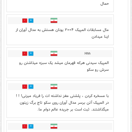
حمال
2
12
مال مسابقات المپیک ۲۰۰۴ یونان هستش به مدال آوران از
اینا میدادن
Hhh
1
9
المپیک سیدنی هرکه قهرمان میشد یک سبزه میذاشتن رو
سرش رو سکو
4
17
با مسخره کردن ، پلشتی مغز نداشته ات را فریاد میزنی! ! !
در المپیک آتن برسر مدال آوران روی سکو تاج برگ زیتون
میگذاشتند. ثبت است بر جریده عالم‌ دوام ما.
2
10