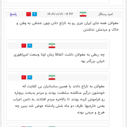
پاسخ
امید رستگار
۱۶:۴۲ - ۱۴۰۴/۰۱/۱۸
2
6
مغولان همه جای ایران عزیز رو به تاراج دادن چون عشقی به وطن و
خاک و مردمش نداشتن
0
2
چه ربطی به مغولان داشت اتفاقا زمان اونا وسعت امپراطوری
خیلی بزرگتر بود
1
9
مغولان به تاراج دادند یا همین ساسانیان بی کفایت که
خودشون درگیر مناقشه سلطنت بودند و مردم بدبخت بیچاره
رو فراموش کرده بودند تا بالاخره مردم افتادند به دامن اعراب
یعنی خارجیها .ظرف دو ماه شش پادشاه عوض شد ببین چه
هرج و مرجی بوده