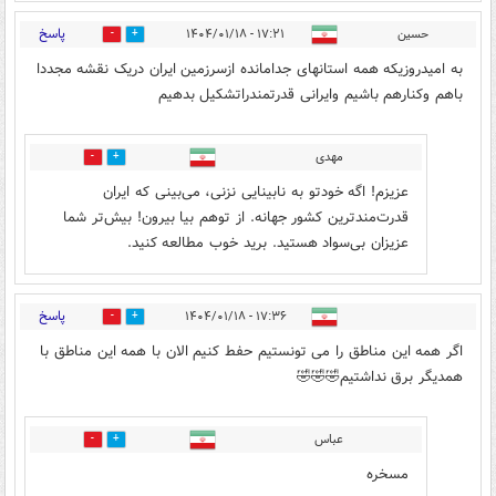
پاسخ
حسین
۱۷:۲۱ - ۱۴۰۴/۰۱/۱۸
3
7
به امیدروزیکه همه استانهای جدامانده ازسرزمین ایران دریک نقشه مجددا
باهم وکنارهم باشیم وایرانی قدرتمندراتشکیل بدهیم
مهدی
5
3
عزیزم! اگه خودتو به نابینایی نزنی، می‌بینی که ایران
قدرت‌مندترین کشور جهانه. از توهم بیا بیرون! بیش‌تر شما
عزیزان بی‌سواد هستید. برید خوب مطالعه کنید.
پاسخ
۱۷:۳۶ - ۱۴۰۴/۰۱/۱۸
6
8
اگر همه این مناطق را می تونستیم حفط کنیم الان با همه این مناطق با
همدیگر برق نداشتیم🤣🤣🤣
عباس
1
3
مسخره