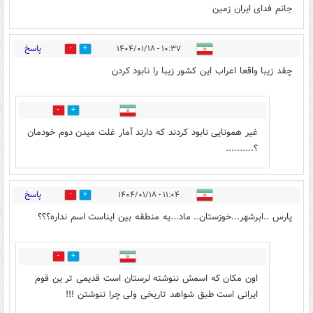
جانم فدای ایران زمین
پاسخ
۱۰:۳۷ - ۱۴۰۴/۰۱/۱۸
15
17
چقد زیبا واقعا اعراب این کشور زیبا را نابود کردن
5
1
غیر همونایی نابود کردند که دارند آمار غلت میدن دوم خودمان
؟..........
پاسخ
۱۱:۰۴ - ۱۴۰۴/۰۱/۱۸
2
4
پارس ..ابرشهر...خوزستان.. ماد...یه منطقه بین ایناست اسم نداره؟؟؟
6
16
اون مکان که اسمش ننوشته لرستان است قدیمی تر ین قوم
ایرانی است طبق شواهد تاریخی ولی چرا ننوشتن !!!