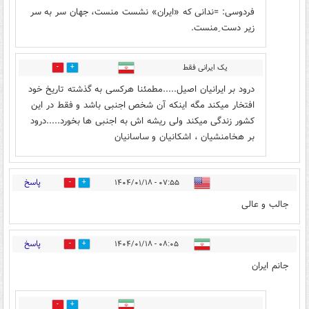
فردوسی: =ندانی که «ایران» نشست منست، جهان سر به سر
زیر دست ِمنست.
یک ایرانی فقط
0
1
درود بر ایرانیان اصیل.....مطمئنا هرکسی به گذشته تاریخ خود
افتخار میکند مگه اینکه آن شخص اجنبی باشد و فقط در این
کشور زندگی میکند ولی ریشه اش به اجنبی ها بخورد.....درود
بر هخامنشیان ، اشکانیان و ساسانیان
پاسخ
۰۷:۵۵ - ۱۴۰۴/۰۱/۱۸
6
25
جالب و عالی
پاسخ
۰۸:۰۵ - ۱۴۰۴/۰۱/۱۸
4
34
جانم ایران
6
59