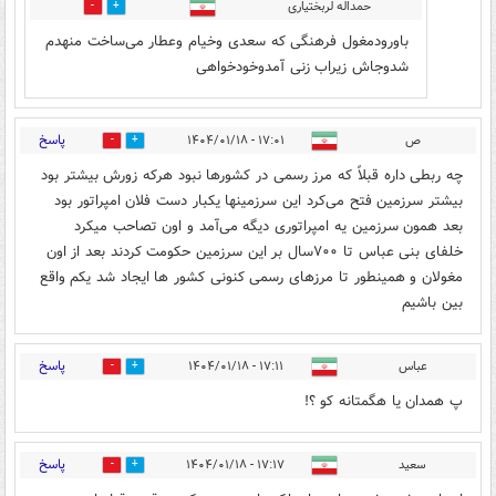
حمداله لربختیاری
0
0
باورودمغول فرهنگی که سعدی وخیام وعطار می‌ساخت منهدم
شدوجاش زیراب زنی آمدوخودخواهی
پاسخ
ص
۱۷:۰۱ - ۱۴۰۴/۰۱/۱۸
2
7
چه ربطی داره قبلاً که مرز رسمی در کشورها نبود هرکه زورش بیشتر بود
بیشتر سرزمین فتح می‌کرد این سرزمینها یکبار دست فلان امپراتور بود
بعد همون سرزمین یه امپراتوری دیگه می‌آمد و اون تصاحب میکرد
خلفای بنی عباس تا ۷۰۰سال بر این سرزمین حکومت کردند بعد از اون
مغولان و همینطور تا مرزهای رسمی کنونی کشور ها ایجاد شد یکم واقع
بین باشیم
پاسخ
عباس
۱۷:۱۱ - ۱۴۰۴/۰۱/۱۸
2
3
پ همدان یا هگمتانه کو ؟!
پاسخ
سعید
۱۷:۱۷ - ۱۴۰۴/۰۱/۱۸
3
4