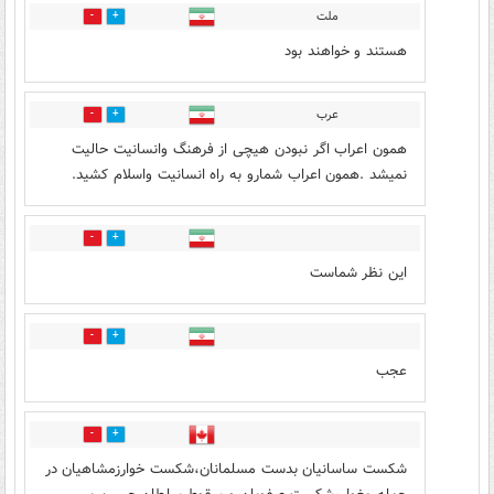
ملت
6
7
هستند و خواهند بود
عرب
73
15
همون اعراب اگر نبودن هیچی از فرهنگ وانسانیت حالیت
نمیشد .همون اعراب شمارو به راه انسانیت واسلام کشید.
1
3
این نظر شماست
1
1
عجب
0
0
شکست ساسانیان بدست مسلمانان،شکست خوارزمشاهیان در