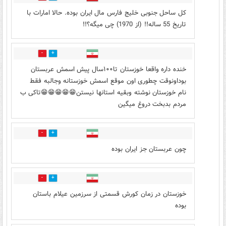
کل ساحل جنوبی خلیج فارس مال ایران بوده. حالا امارات با
تاریخ 55 ساله!! (از 1970) چی میگه؟!!
88
55
خنده داره واقعا خوزستان تا۱۰۰سال پیش اسمش عربستان
بوداونوقت چطوری اون موقع اسمش خوزستانه وجالبه فقط
نام خوزستان نوشته وبقیه استانها نیستن😁😁😁😁😁تاکی ب
مردم بدبخت دروغ میگین
4
23
چون عربستان جز ایران بوده
2
16
خوزستان در زمان کورش قسمتی از سرزمین عیلام باستان
بوده