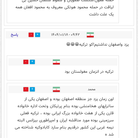
حمله مغول،شکست صفویان و سقوط سلطان حسین بی
لیاقت در حمله محمود هوتکی معروف به محمود افغان همه
یک علت داشت
پاسخ
۰۹:۴۲ - ۱۴۰۴/۰۱/۱۸
7
13
یزد واصفهان نداشتیم!کو ترکیه😁😁😁
11
33
ترکیه در انزمان مغولستان بود
محمد
1
10
اون زمان یزد جز منطقه اصفهان بوده و اصفهان یکی از
ساتراپهای هخامنشی بوده بنام پرتیکان وتحت اداره خانواده
قارن یکی از هفت خانواده بزرگ ایرانی بوده ، ترکیه فعلی
سرزمینی بوده مورد مناقشه ایران و امپراطوری بیزانس البته
نیمه غربی این کشور درقدیم بنام سارد کابادوکیه شناخته می
شد ه