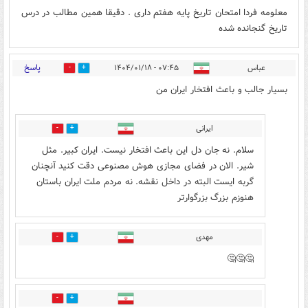
معلومه فردا امتحان تاریخ پایه هفتم داری . دقیقا همین مطالب در درس
تاریخ گنجانده شده
پاسخ
عباس
۰۷:۴۵ - ۱۴۰۴/۰۱/۱۸
10
58
بسیار جالب و باعث افتخار ایران من
ایرانی
12
6
سلام. نه جان دل این باعث افتخار نیست. ایران کبیر. مثل
شیر. الان در فضای مجازی هوش مصنوعی دقت کنید آنچنان
گربه ایست البته در داخل نقشه. نه مردم ملت ایران باستان
هنوزم بزرگ بزرگوارتر
مهدی
2
2
🤔🤔🤔
1
8