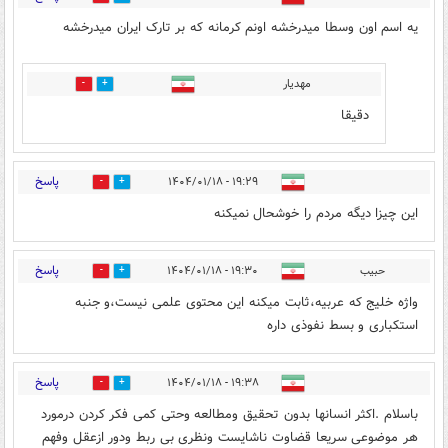
یه اسم اون وسطا میدرخشه اونم کرمانه که بر تارک ایران میدرخشه
مهدیار
1
0
دقیقا
پاسخ
۱۹:۲۹ - ۱۴۰۴/۰۱/۱۸
4
1
این چیزا دیگه مردم را خوشحال نمیکنه
پاسخ
حبیب
۱۹:۳۰ - ۱۴۰۴/۰۱/۱۸
3
1
واژه خلیج که عربیه،ثابت میکنه این محتوی علمی نیست،و جنبه
استکباری و بسط نفوذی داره
پاسخ
۱۹:۳۸ - ۱۴۰۴/۰۱/۱۸
0
3
باسلام .اکثر انسانها بدون تحقیق ومطالعه وحتی کمی فکر کردن درمورد
هر موضوعی سریعا قضاوت ناشایست ونظری بی ربط ودور ازعقل وفهم