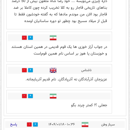
داره چیزی می‌نویسه ... خود رضا شاه ملعون بیش از 50 درصد
بناهای تاریخی قاجار رو به کلا تخریب کرده چون کاملا بر ضد
قاجار بود الان من موندم مادها که به گفته خودشون فقط تا
قبل از میلاد مسیح بود چطور تو دوره ساسانیان اومده
3
12
در جواب آراز خوزی ها یک قوم قدیمی در همین استان هستند
و خوزستان یا هوز بر اساس نام همین قوم‌است
ناشناس
2
6
عزیزجان آذرآبادگان نه آذرپادگان. نام قدیم آذربایجانه.
0
1
جعلی ؟! کمتر چرند بگو
پاسخ
سرباز وطن
۱۰:۳۶ - ۱۴۰۴/۰۱/۱۸
3
10