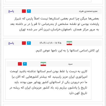
پاسخ
مجیدمحمدی هرند
1
3
اصفهان
۱۷:۴۰ - ۱۴۰۴/۰۱/۱۸
بعضی‌ها میگن چرا اسم بعضی استان‌ها نیست اصلآ پارس که شیراز
پایتخت بودس تو نقشه مشخص از بندرعباس تا قم را در بر داشته بعد
به مرور مرکز همدان ،اصفهان،خراسان،تبریز،آخر سر شده تهران
پاسخ
۱۷:۴۵ - ۱۴۰۴/۰۱/۱۸
1
2
ای کاش اسامی استانها را به این نامها عوض کنیم.
سید
1
10
کاری به درست یا غلط بودن اسم استانها نداشته باشید اوبحت
امپراتوری ایران عزیز راببینید که بیشتر کشورهایی که الان برا
ما دم دروردن یکی از استانهای کشور پهناور مون بودند باید
تاریخ را یادشون بیاریم زند باد کشور عزیزمان ایران که ریشه در
تاریخ کهن دارد