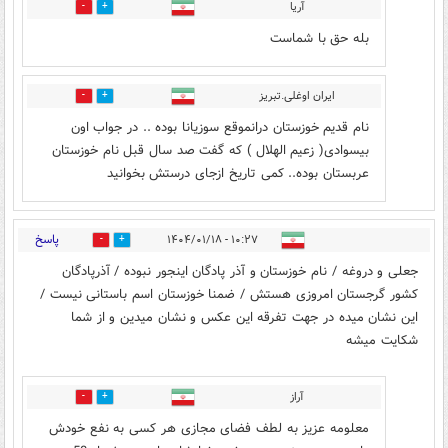
آریا
8
5
بله حق با شماست
ایران اوغلی.تبریز
2
9
نام قدیم خوزستان درانموقع سوزیانا بوده .. در جواب اون
بیسوادی( زعیم الهلال ) که گفت صد سال قبل نام خوزستان
عربستان بوده.. کمی تاریخ ازجای درستش بخوانید
پاسخ
۱۰:۲۷ - ۱۴۰۴/۰۱/۱۸
14
19
جعلی و دروغه / نام خوزستان و آذر پادگان اینجور نبوده / آذرپادگان
کشور گرجستان امروزی هستش / ضمنا خوزستان اسم باستانی نیست /
این نشان میده در جهت تفرقه این عکس و نشان میدین و از شما
شکایت میشه
آراز
22
18
معلومه عزیز به لطف فضای مجازی هر کسی به نفع خودش