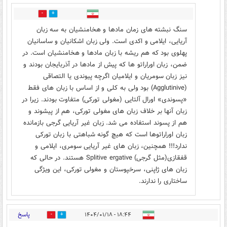
1
7
سنگ نبشته های زمان مادها و هخامنشیان به سه زبان
آریایی، ایلامی و اکدی است. ولی زبان اشکانیان و ساسانیان
پهلوی بود که هم ریشه با زبان مادها و هخامنشیان است. در
ضمن، زبان اوراراتو ها که پیش از مادها در آذربایجان بودند و
نیز زبان سومریان و ایلامیان اگرچه پیوندی یا التصاقی
(Agglutinive) بود ولی به کلی و از اساس با زبان های فقط
«پسوندی» اورال آلتایی (مغولی تورکی) متفاوت بودند. زیرا در
زبان آنها بر خلاف زبان های مغولی تورکی، هم‌ از پیشوند و
هم از پسوند استفاده می شد. زبان غیر آریایی گرجی بازمانده
زبان اوراراتوها است که هیچ گونه شباهتی با زبان تورکی
ندارد!!! همچنین، زبان های غیر آریایی سومری، ایلامی و
قفقازی(مثل گرجی) Splitive ergative هستند. در حالی که
زبان های ژاپنی، سرخپوستان و مغولی تورکی، این ویژگی
ساختاری را ندارند.
پاسخ
۱۸:۴۴ - ۱۴۰۴/۰۱/۱۸
0
2