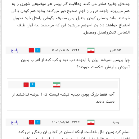
ومنطق وغیره صادر می کنند وعاقبت کار برسر هر موضوعی شهری را به
هم می‌ریزند واجتماعی رااز فهم صحیح دور می‌کنند وخود هم کودن باقی
خواهند ماند ونسلی کودن وتنبل وبی مصرف وگوشی رامثل خود تحویل
اجتماع خواهند داد.ودر اخرهم می‌شود این که می‌بینید .به قول طرف
التماس تفکروتعقل ومطعل.
پاسخ
ناشناس
۱۹:۴۴ - ۱۴۰۴/۰۱/۱۸
2
1
چرا بررسی نمیشه ایران با اینهمه دب دبه و کب کبه از اعراب بدون
آموزش و ارتش شکست خوردند؟
2
2
آخه فقط بزرگ بودن دبدبه کبکبه نیست که !!عرضه نداشتند از
دست دادند
پاسخ
وحید
۱۹:۴۶ - ۱۴۰۴/۰۱/۱۸
5
7
تمام کره زمین مال خداست اینکه انسان در کجای آن زندگی می کند