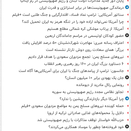
پایان دور جدید مذاکرات دولت لبنان و رژیم صهیونیستی در رم ایتالیا
درماندگی صهیونیست‌ها در برابر استراتژی و قدرت ایران
سناتور آمریکایی: ترامپ نماد فساد، اقتدارگرایی و جنگ طلبی است +فیلم
چرا آمریکا نمی‌تواند اراده خود را در تنگه هرمز به ایران تحمیل کند؟
آمریکا: از پرتاب موشکی کره شمالی مطلع هستیم
حضور کودکان اوتیسمی در مراسم جاماندگان اربعین
اعتراف رسانه عبری: مهاجرت شهرک‌نشینان ۵۰ درصد افزایش یافت
برزگر: همای سعادت روی دوش تارتار نشسته است
نیروهای مسلح یمن: تجمع مزدوران سعودی را هدف قرار دادیم
۶ دستاورد بزرگ ایران در ۱۶۰ روز رهبری رهبر انقلاب
جانسون: ترامپ از پیامدهای جنگ با ایران برای آمریکایی‌ها آگاه است
جان یک یهودی برابر ۱۰ میلیون انسان؟
رونمایی رئال مادرید از دیومانده
تجاوز نظامی مجدد رژیم صهیونیستی به سوریه
چرا آمریکا دیگر بازدارندگی پیشین را ندارد؟
حمله کوبنده نیروهای مسلح یمن به مواضع مزدوران سعودی +فیلم
دلایل ردّ محموله‌های غذایی صادراتی ترکیه از اروپا
حزب‌الله خواستار توقف مذاکرات با رژیم صهیونیستی شد
خود فروخته‌ها چطور با موساد همکاری می‌کردند؟