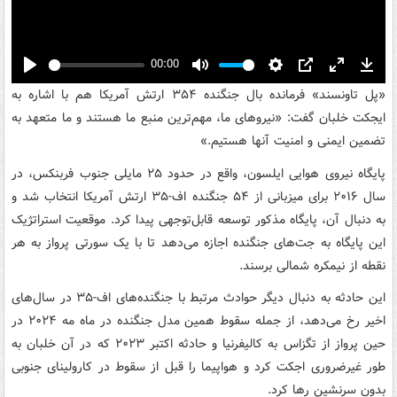
00:00
Play
Mute
Settings
PIP
Enter
Down
«پل تاونسند» فرمانده بال جنگنده ۳۵۴ ارتش آمریکا هم با اشاره به
fullscreen
ایجکت خلبان گفت: «نیروهای ما، مهم‌ترین منبع ما هستند و ما متعهد به
تضمین ایمنی و امنیت آنها هستیم.»
پایگاه نیروی هوایی ایلسون، واقع در حدود ۲۵ مایلی جنوب فربنکس، در
سال ۲۰۱۶ برای میزبانی از ۵۴ جنگنده اف‌-۳۵ ارتش آمریکا انتخاب شد و
به دنبال آن، پایگاه مذکور توسعه قابل‌توجهی پیدا کرد. موقعیت استراتژیک
این پایگاه به جت‌های جنگنده اجازه می‌دهد تا با یک سورتی پرواز به هر
نقطه از نیمکره شمالی برسند.
این حادثه به دنبال دیگر حوادث مرتبط با جنگنده‌های اف-۳۵ در سال‌های
اخیر رخ می‌دهد، از جمله سقوط همین مدل جنگنده در ماه مه ۲۰۲۴ در
حین پرواز از تگزاس به کالیفرنیا و حادثه اکتبر ۲۰۲۳ که در آن خلبان به
طور غیرضروری اجکت کرد و هواپیما را قبل از سقوط در کارولینای جنوبی
بدون سرنشین رها کرد.