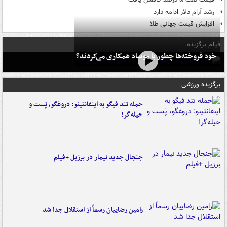
رشد آرام دلار ادامه دارد
افزایش قیمت جهانی طلا
فیلم برگزیده
خود فروخته‌ها چطور با موساد همکاری می‌کردند؟
برگزیده ورزشی
حمله تند فیگو به اینفانتینو: دروغگو، پَست‌ و
حیله‌گر!
جنجال جدید نیمار در برزیل +فیلم
رامین رضاییان رسماً از استقلال جدا شد