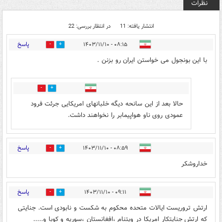
نظرات
انتشار یافته: 11
در انتظار بررسی: 22
پاسخ
۰۸:۱۵ - ۱۴۰۳/۱۱/۱۰
5
28
با این بونجول می خواستن ایران رو بزنن .
6
8
حالا بعد از این سانحه دیگه خلبانهای امریکایی جرئت فرود
عمودی روی ناو هواپیمابر را نخواهند داشت.
پاسخ
۰۸:۵۹ - ۱۴۰۳/۱۱/۱۰
4
12
خداروشکر
پاسخ
۰۹:۱۱ - ۱۴۰۳/۱۱/۱۰
7
13
ارتش تروریست ایالات متحده محکوم به شکست و نابودی است. جنایتی
که ارتش جنایتکار امریکا در ویتنام ،افغانستان ،سوریه و کوبا و.....