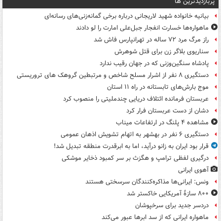
پربازدیدترین ها
بیانیه خانواده شهید لاریجانی درباره برخی گمانه‌زنی‌های رسانه‌ای
ماهواره‌ها خسارت انفجار جبل‌علی امارت را لو دادند
راز مرگ مرد ۷۲ ساله در تهرانپارس فاش شد
سناریوی بلاگر زن برای قتل شوهرش
پادشاه سنگین‌وزنی که در جهان رقیب ندارد
دستگیری ۸ نفر از اشرار مسلح شاخص و مرتبطین گروهک های تروریستی
موج بارش‌های تابستانه در راه ۱۱ استان
عربستان فرمانده ائتلاف دریایی چندملیتی را منصوب کرد
دشان از دست عربستان فرار کرد
مشاهده ۴ پلنگ در ارتفاعات میناب
دستگیری ۶ نفر در بهشهر به اتهام تشویش اذهان عمومی
قرار بود ایران به زانو درآید، اما به ابرقدرت منطقه تبدیل شد!
درگیری لفظی ترامپ و هگزث بر سر کمبود ذخایر موشکی
آهوی ایرانی
ونس: ایرانی‌ها مذاکره‌کنندگان سرسختی هستند
۸۰۰ سازۀ آمریکایی خاکستر شد
دردسر جدید برای سرخپوشان
ماهواره ایرانی که از سد ابرها عبور می‌کند