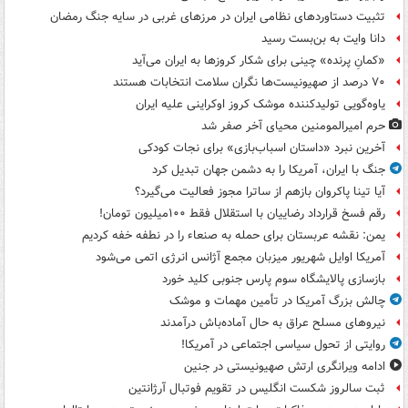
تثبیت دستاوردهای نظامی ایران در مرزهای غربی در سایه جنگ رمضان
دانا وایت به بن‌بست رسید
«کمانِ پرنده» چینی برای شکار کروزها به ایران می‌آید
۷۰ درصد از صهیونیست‌ها نگران سلامت انتخابات هستند
یاوه‌گویی تولیدکننده موشک کروز اوکراینی علیه ایران
حرم امیرالمومنین محیای آخر صفر شد
آخرین نبرد «داستان اسباب‌بازی» برای نجات کودکی
جنگ با ایران، آمریکا را به دشمن جهان تبدیل کرد
آیا تینا پاکروان بازهم از ساترا مجوز فعالیت می‌گیرد؟
رقم فسخ قرارداد رضاییان با استقلال فقط ۱۰۰میلیون تومان!
یمن: نقشه عربستان برای حمله به صنعاء را در نطفه خفه کردیم
آمریکا اوایل شهریور میزبان مجمع آژانس انرژی اتمی می‌شود
بازسازی پالایشگاه سوم پارس جنوبی کلید خورد
چالش بزرگ آمریکا در تأمین مهمات و موشک
نیروهای مسلح عراق به حال آماده‌باش درآمدند
روایتی از تحول سیاسی اجتماعی در آمریکا!
ادامه ویرانگری ارتش صهیونیستی در جنین
ثبت سالروز شکست انگلیس در تقویم فوتبال آرژانتین