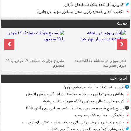
قابی زیبا از قلعه بابک آذربایجان شرقی
تکذیب ادعای «نحوه ردزنی محل استقرار شهید لاریجانی»
حوادث
تصادف مرگبار در محور اهواز–شوش ۲
آتش‌سوزی در منطقه حفاظت‌شده
تشریح جزئیات تصادف ۱۲ خودرو با ۱۹
پا
دیزمار مهار شد
مصدوم
آخرین اخبار
ایران را تست نکنید! جاده‌ی خشم ایران!
واکنش سفارت ایران به بیانیه مغرضانه نمایندگان پارلمان اتریش
کریدورهای شمالی و جنوبی تنگه هرمز حذف می‌شوند
پاسخ قاطع ملیحه محمدی به نسخه تسلیم‌طلبی روی آنتن BBC
پرشدگی سدها به ۵۸درصد رسید
بازدید وزیر نیرو از روند برق‌رسانی به واحدهای صنعتی بازسازی‌شده
زنجیرهایی که آمریکا را به زیر سطح آب می‌کشند!