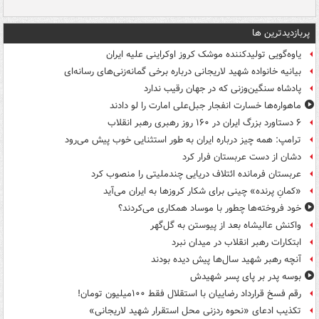
پربازدیدترین ها
یاوه‌گویی تولیدکننده موشک کروز اوکراینی علیه ایران
بیانیه خانواده شهید لاریجانی درباره برخی گمانه‌زنی‌های رسانه‌ای
پادشاه سنگین‌وزنی که در جهان رقیب ندارد
ماهواره‌ها خسارت انفجار جبل‌علی امارت را لو دادند
۶ دستاورد بزرگ ایران در ۱۶۰ روز رهبری رهبر انقلاب
ترامپ: همه چیز درباره ایران به طور استثنایی خوب پیش می‌رود
دشان از دست عربستان فرار کرد
عربستان فرمانده ائتلاف دریایی چندملیتی را منصوب کرد
«کمانِ پرنده» چینی برای شکار کروزها به ایران می‌آید
خود فروخته‌ها چطور با موساد همکاری می‌کردند؟
واکنش عالیشاه بعد از پیوستن به گل‌گهر
ابتکارات رهبر انقلاب در میدان نبرد
آنچه رهبر شهید سال‌ها پیش دیده بودند
بوسه‌ پدر بر پای پسر شهیدش
رقم فسخ قرارداد رضاییان با استقلال فقط ۱۰۰میلیون تومان!
تکذیب ادعای «نحوه ردزنی محل استقرار شهید لاریجانی»