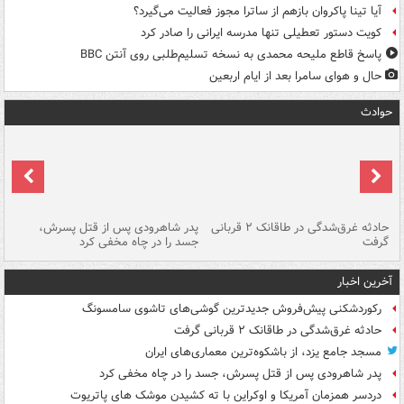
آیا تینا پاکروان بازهم از ساترا مجوز فعالیت می‌گیرد؟
کویت دستور تعطیلی تنها مدرسه ایرانی را صادر کرد
پاسخ قاطع ملیحه محمدی به نسخه تسلیم‌طلبی روی آنتن BBC
حال و هوای سامرا بعد از ایام اربعین
حوادث
شته
حادثه غرق‌شدگی در طاقانک ۲ قربانی
پدر شاهرودی پس از قتل پسرش،
دس
گرفت
جسد را در چاه مخفی کرد
آخرین اخبار
رکوردشکنی پیش‌فروش جدیدترین گوشی‌های تاشوی سامسونگ
حادثه غرق‌شدگی در طاقانک ۲ قربانی گرفت
مسجد جامع یزد، از باشکوه‌ترین معماری‌های ایران
پدر شاهرودی پس از قتل پسرش، جسد را در چاه مخفی کرد
دردسر همزمان آمریکا و اوکراین با ته کشیدن موشک های پاتریوت