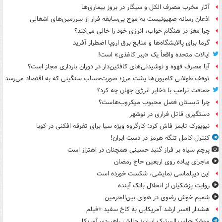
آثار مخرب مصرف الکل و سیگار در بروز بیماری‌ها
اذعان رسانه صهیونیست به موج بی‌سابقه فرار از سرزمین‌های اشغالی
چرا مغز در هنگام خواب، انرژی خود را خالی می‌کند؟
گرما برای پالایشگاه‌ها و منابع برق اروپا اضطرار آفرید
ایالات متحده واقعاً یک «ببر کاغذی» است!
آیا مصرف قهوه و نوشیدنی‌های کافئین‌دار در دوران بارداری مجاز است؟
توقف طولانی کامیون‌ها پشت مرز؛ صورت‌حساب سنگینی که به اقتصاد می‌رسد
حماقت ترامپ با ذخایر انرژی جهان چه کرد؟
چرا تابستان فصل محبوب میکروب‌هاست؟
دستگیری قاتل فراری در نوشهر
نیویورک تایمز فاش کرد: کارگروه ویژه سیا برای تفرقه افکنی در کوبا
کنترل کامل تنگه هرمز در دست ایران!
پرچم سیاه بر فراز گنبد حسینی همچنان در اهتزاز است
ماجرای پیاده روی اربعین حاج رمضان
این دیپلماسی نمایشی، شکست خورده است
روایت پزشکیان از انحلال بانک آینده
شمیم خوش رضوی در هوای بین‌الحرمین
هشدار افسر ارشد آمریکایی به کاخ سفید +فیلم
موشک‌های بالستیک ایران؛ چالش راهبردی آمریکا