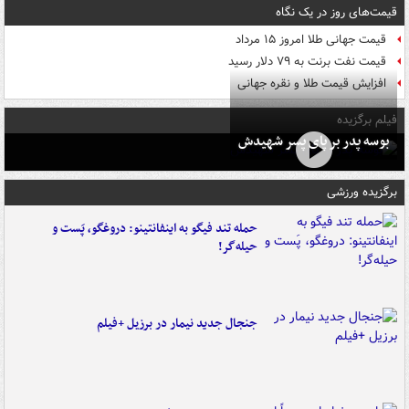
قیمت‌های روز در یک نگاه
قیمت جهانی طلا امروز ۱۵ مرداد
قیمت نفت برنت به ۷۹ دلار رسید
افزایش قیمت طلا و نقره جهانی
فیلم برگزیده
بوسه‌ پدر بر پای پسر شهیدش
برگزیده ورزشی
حمله تند فیگو به اینفانتینو: دروغگو، پَست‌ و
حیله‌گر!
جنجال جدید نیمار در برزیل +فیلم