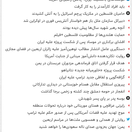
باید افراد کارآمدتر را به کار گرفت
حامیان فلسطین در مکزیک پرچم اسرائیل را به آتش کشیدند
دبیرکل سازمان ملل باز هم خواستار آتش‌بس فوری در اوکراین شد
آنچه رهبر شهید سال‌ها پیش دیده بودند
حمایت هلندی‌ها از مظلومیت فلسطین +فیلم
افشای برکناری در موساد پس از شکست پروژه علیه ایران
دستگیری عامل انتشار مطالب توهین‌آمیز علیه زائران اربعین در فضای مجازی
روایت تکان‌دهنده دانش‌آموز مینابی از جنایت آمریکا
هدف قرار گرفتن اتاق‌ فرماندهی مزدوران عربستان در یمن
شکست پروژه «خاورمیانه جدید» نتانیاهو
گزافه‌گویی و لفاظی جدید ترامپ علیه ایران
پیروزی استقلال مقابل همنام خوزستانی در دیداری تدارکاتی
انفجار در حومه دمشق چند کشته و زخمی برجا گذاشت
بوسه‌ پدر بر پای پسر شهیدش
رایزنی عراقچی و همتای موریتانی خود درباره تحولات منطقه
موج تهدید علیه قضات آمریکایی پس از صدور حکم علیه ترامپ
روایتی از همدلی و همسویی ملت‌ها در مراسم اربعین
یمن: جهان به‌زودی صدای ناله سعودی‌ها را خواهد شنید