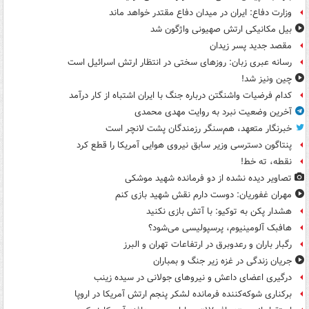
وزارت دفاع: ایران در میدان دفاع مقتدر خواهد ماند
بیل مکانیکی ارتش صهیونی واژگون شد
مقصد جدید پسر زیدان
رسانه عبری زبان: روزهای سختی در انتظار ارتش اسرائیل است
چین ونیز شد!
کدام فرضیات واشنگتن درباره جنگ با ایران اشتباه از کار درآمد
آخرین وضعیت نبرد به روایت مهدی محمدی
خبرنگار متعهد، هم‌سنگر رزمندگان پشت لانچر است
پنتاگون دسترسی وزیر سابق نیروی هوایی آمریکا را قطع کرد
نقطه، ته خط!
تصاویر دیده‌ نشده از دو فرمانده شهید موشکی
مهران غفوریان: دوست دارم نقش شهید بازی کنم
هشدار پکن به توکیو: با آتش بازی نکنید
هافبک آلومینیوم، پرسپولیسی می‌شود؟
رگبار باران و رعدوبرق در ارتفاعات تهران و البرز
جریان زندگی در غزه زیر جنگ و بمباران
درگیری اعضای داعش و نیروهای جولانی در سیده زینب
برکناری شوکه‌کننده فرمانده لشکر پنجم ارتش آمریکا در اروپا