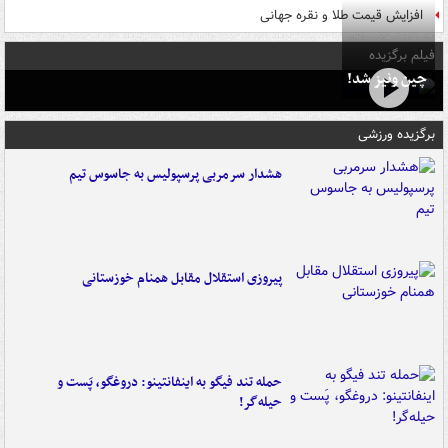
افزایش قیمت طلا و نقره جهانی
فیلم برگزیده
چین ونیز شد!
برگزیده ورزشی
هشدار سرمربی پرسپولیس به جاسوس تیم
پیروزی استقلال مقابل همنام خوزستانی
حمله تند فیگو به اینفانتینو: دروغگو، پَست‌ و
حیله‌گر!