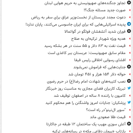
تجاوز جنگنده‌های صهیونیستی به حریم هوایی لبنان
صورت جدید مسئله جنگ؟!
دعوت مجدد عربستان از نخست‌وزیر عراق برای سفر به ریاض
پدیده اسرائیلی‌هایی که برای ایران جاسوسی می‌کنند، پایان ندارد!
فوران شدید آتشفشان فوئگو در گواتمالا
هدیه ویژه شهردار ترکیه‌ای به صلاح
قیمت نفت به ۸۳ دلار و ۵۵ سنت در هر بشکه رسید
مقام سابق صهیونیست: عربستان ببر کاغذی است
افشای رسوایی اخلاقی رئیس فیفا
جنایت‌هایی که فراموش نمی‌شوند
حواله دلار ۱۵۴ هزار و ۴۵۱ تومان شد
نصب کتیبه‌های شهادت امام رضا(ع) در حرم رضوی
تبریک کاربران فضای مجازی به مناسبت روز خبرنگار
کامیون با راننده ۸ ساله در اصفهان توقیف شد
پزشکیان: جنایات امروز واشنگتن را هم محکوم کنید
"سوپر ال‌نینو"در راه است؟
قیمت طلا صعودی ماند
آتش سوزی مهیب یک ساختمان ۱۲ طبقه در جاکارتا
بازتاب «پیمان دفاعی مکه» در رسانه‌های ترکیه