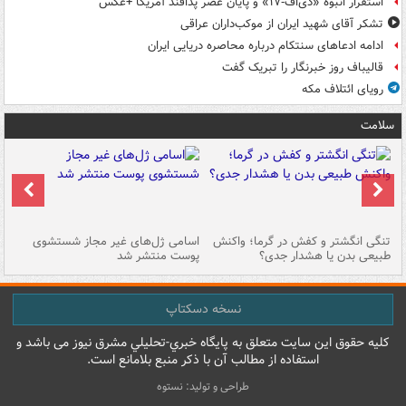
استقرار انبوه «دی‌اف‑۱۷» و پایان عصر پدافند آمریکا +عکس
تشکر آقای شهید ایران از موکب‌داران عراقی
ادامه ادعاهای سنتکام درباره محاصره دریایی ایران
قالیباف روز خبرنگار را تبریک گفت
رویای ائتلاف مکه
سلامت
تنگی انگشتر و کفش در گرما؛ واکنش
اسامی ژل‌های غیر مجاز شستشوی
مر
طبیعی بدن یا هشدار جدی؟
پوست منتشر شد
نسخه دسکتاپ
کليه حقوق اين سايت متعلق به پایگاه خبري-تحليلي مشرق نيوز می باشد و
استفاده از مطالب آن با ذکر منبع بلامانع است.
طراحی و تولید: نستوه