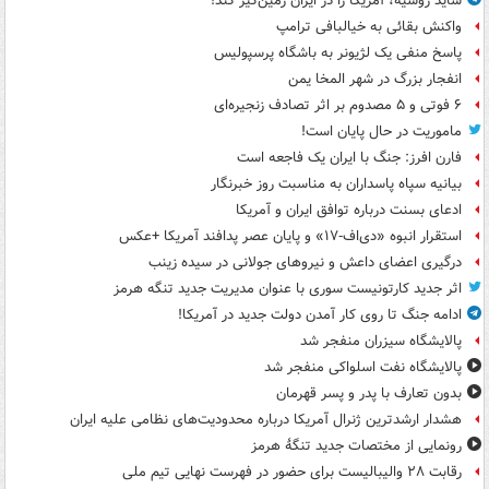
شاید روسیه، آمریکا را در ایران زمین‌گیر کند!
واکنش بقائی به خیالبافی ترامپ
پاسخ منفی یک لژیونر به باشگاه پرسپولیس
انفجار بزرگ در شهر المخا یمن
۶ فوتی و ۵ مصدوم بر اثر تصادف زنجیره‌ای
ماموریت در حال پایان است!
فارن افرز: جنگ با ایران یک فاجعه است
بیانیه سپاه پاسداران به مناسبت روز خبرنگار
ادعای بسنت درباره توافق ایران و آمریکا
استقرار انبوه «دی‌اف‑۱۷» و پایان عصر پدافند آمریکا +عکس
درگیری اعضای داعش و نیروهای جولانی در سیده زینب
اثر جدید کارتونیست سوری با عنوان مدیریت جدید تنگه هرمز
ادامه جنگ تا روی کار آمدن دولت جدید در آمریکا!
پالایشگاه سیزران منفجر شد
پالایشگاه نفت اسلواکی منفجر شد
بدون تعارف با پدر و پسر قهرمان
هشدار ارشدترین ژنرال آمریکا درباره محدودیت‌های نظامی علیه ایران
رونمایی از مختصات جدید تنگۀ هرمز
رقابت ۲۸ والیبالیست برای حضور در فهرست نهایی تیم ملی