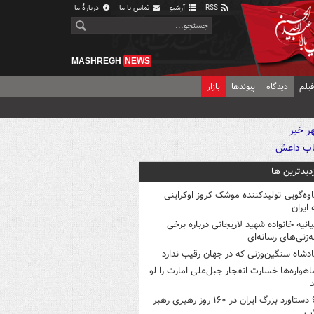
RSS
آرشیو
تماس با ما
دربارهٔ ما
MASHREGH
NEWS
یلم
دیدگاه
پیوندها
بازار
زدیدترین ها
اوه‌گویی تولیدکننده موشک کروز اوکراینی
 ایران
یانیه خانواده شهید لاریجانی درباره برخی
ه‌زنی‌های رسانه‌ای
ادشاه سنگین‌وزنی که در جهان رقیب ندارد
اهواره‌ها خسارت انفجار جبل‌علی امارت را لو
د
۶ دستاورد بزرگ ایران در ۱۶۰ روز رهبری رهبر
اب