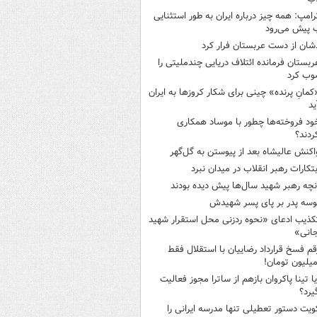
رامپ: همه چیز درباره ایران به طور استثنایی
 پیش می‌رود
شان از دست عربستان فرار کرد
ربستان فرمانده ائتلاف دریایی چندملیتی را
وب کرد
کمانِ پرنده» چینی برای شکار کروزها به ایران
ید
ود فروخته‌ها چطور با موساد همکاری
ردند؟
اکنش عالیشاه بعد از پیوستن به گل‌گهر
بتکارات رهبر انقلاب در میدان نبرد
نچه رهبر شهید سال‌ها پیش دیده بودند
وسه‌ پدر بر پای پسر شهیدش
کذیب ادعای «نحوه ردزنی محل استقرار شهید
جانی»
قم فسخ قرارداد رضاییان با استقلال فقط
یا تینا پاکروان بازهم از ساترا مجوز فعالیت
یرد؟
ویت دستور تعطیلی تنها مدرسه ایرانی را