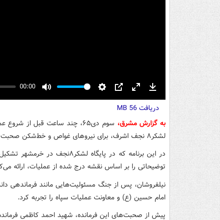
00:00
Mute
Settings
PIP
Enter
Download
دریافت
fullscreen
56 MB
به گزارش مشرق،
لشکر۸ نجف‌ اشرف، برای نیروهای غواص و خط‌شکن صحبت می‌کند.
در این برنامه که در پایگاه لشک
توضیحاتی را بر اساس نقشه درج شده از عملیات، ارائه می‌کن
نیلفروشان، پس از جنگ مسئولیت‌هایی مانند فرماندهی دانش
امام حسین (ع) و معاونت عملیات سپاه را تجربه کرد.
پیش از صحبت‌های این فرمانده، شهید احمد کاظمی فرمانده لشکر۸نجف برای رزمندگان صحبت 