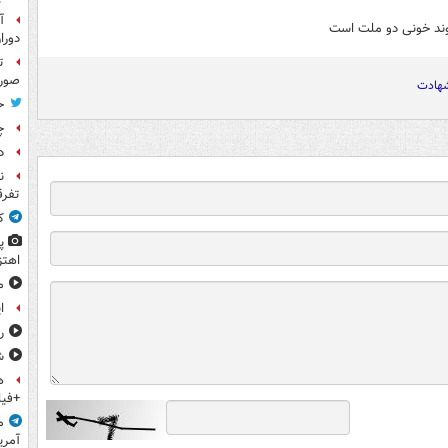
آ
وند خونی دو ملت است
دورا
ت
صورت
هادت
ح
چ
د
ن
تفرق
ک
پ
اهتز
م
ا
ر
ش
ه
+فیل
م
آمری