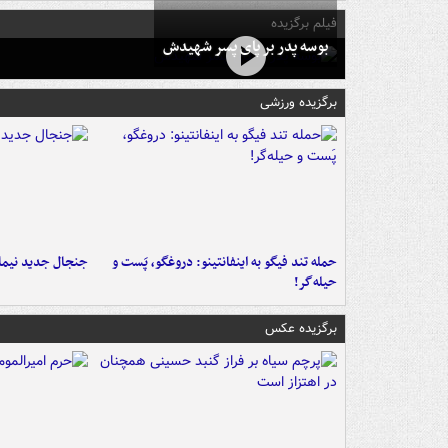
فیلم برگزیده
بوسه‌ پدر بر پای پسر شهیدش
برگزیده ورزشی
حمله تند فیگو به اینفانتینو: دروغگو، پَست‌ و
جنجال جدید نیمار
حیله‌گر!
برگزیده عکس