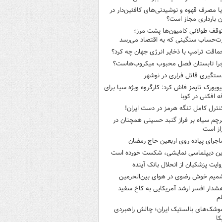
یا مصرف قهوه و نوشیدنی‌های کافئین‌دار در
ن بارداری مجاز است؟
وقف طولانی کامیون‌ها پشت مرز؛
‌حساب سنگینی که به اقتصاد می‌رسد
ماقت ترامپ با ذخایر انرژی جهان چه کرد؟
را تابستان فصل محبوب میکروب‌هاست؟
ستگیری قاتل فراری در نوشهر
یویورک تایمز فاش کرد: کارگروه ویژه سیا برای
ه افکنی در کوبا
نترل کامل تنگه هرمز در دست ایران!
رچم سیاه بر فراز گنبد حسینی همچنان در
از است
اجرای پیاده روی اربعین حاج رمضان
ین دیپلماسی نمایشی، شکست خورده است
وایت پزشکیان از انحلال بانک آینده
میم خوش رضوی در هوای بین‌الحرمین
شدار افسر ارشد آمریکایی به کاخ سفید
م
وشک‌های بالستیک ایران؛ چالش راهبردی
کا