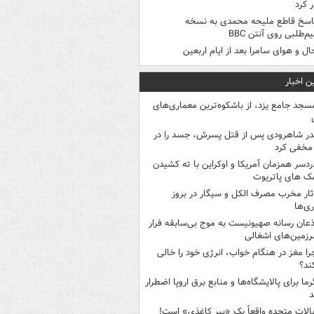
 کرد
اسخ قاطع ملیحه محمدی به نسخه
م‌طلبی روی آنتن BBC
ال و هوای سامرا بعد از ایام اربعین
ن اخبار
سجد جامع یزد، از باشکوه‌ترین معماری‌های
در شاهرودی پس از قتل پسرش، جسد را در
مخفی کرد
ردسر همزمان آمریکا و اوکراین با ته کشیدن
ک های پاتریوت
ثار مخرب مصرف الکل و سیگار در بروز
ری‌ها
ذعان رسانه صهیونیست به موج بی‌سابقه فرار
رزمین‌های اشغالی
را مغز در هنگام خواب، انرژی خود را خالی
ند؟
رما برای پالایشگاه‌ها و منابع برق اروپا اضطرار
د
یالات متحده واقعاً یک «ببر کاغذی» است!