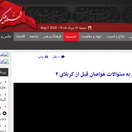
جمعه ۱۶ مرداد ۱۴۰۵ -
Aug 7 2026
ی
دفاع و امنیت
جهاد و مقاومت
حسینیه
فرهنگ و هنر
جامعه
اقتصاد
عکس و ف
۰ نظر
چاپ
پربا
به سئوالات غواصان قبل از کربلای ۴
ی
علیه
ب
گمان
پ
م
دادن
انقل