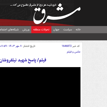
خانه
سیاست
جهان
تحولات منطقه
ورزش
شبکه‌های اجتماع
کد خبر
1646872
تاریخ انتشار:
۸ مهر ۱۴۰۳ - ۰۷:۵۹
عکس و فیلم
فیلم/ پاسخ شهید نیلفروشان 