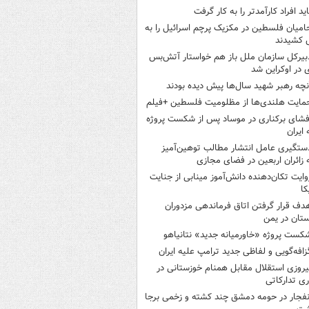
اید افراد کارآمدتر را به کار گرفت
امیان فلسطین در مکزیک پرچم اسرائیل را به
 کشیدند
بیرکل سازمان ملل باز هم خواستار آتش‌بس
 در اوکراین شد
نچه رهبر شهید سال‌ها پیش دیده بودند
مایت هلندی‌ها از مظلومیت فلسطین +فیلم
فشای برکناری در موساد پس از شکست پروژه
 ایران
ستگیری عامل انتشار مطالب توهین‌آمیز
 زائران اربعین در فضای مجازی
وایت تکان‌دهنده دانش‌آموز مینابی از جنایت
کا
دف قرار گرفتن اتاق‌ فرماندهی مزدوران
تان در یمن
کست پروژه «خاورمیانه جدید» نتانیاهو
زافه‌گویی و لفاظی جدید ترامپ علیه ایران
یروزی استقلال مقابل همنام خوزستانی در
ری تدارکاتی
نفجار در حومه دمشق چند کشته و زخمی برجا