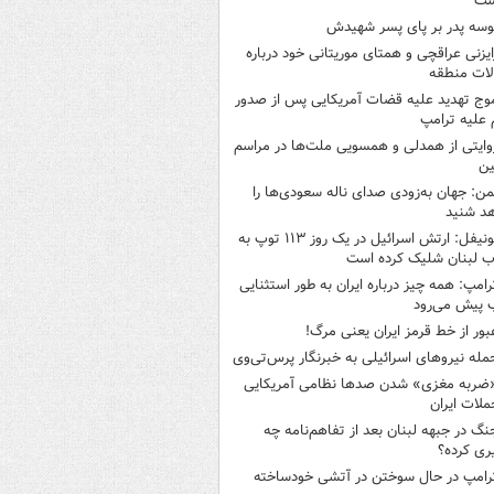
شت
وسه‌ پدر بر پای پسر شهیدش
ایزنی عراقچی و همتای موریتانی خود درباره
لات منطقه
وج تهدید علیه قضات آمریکایی پس از صدور
علیه ترامپ
وایتی از همدلی و همسویی ملت‌ها در مراسم
ین
من: جهان به‌زودی صدای ناله سعودی‌ها را
د شنید
یونیفل: ارتش اسرائیل در یک روز ۱۱۳ توپ به
 لبنان شلیک کرده است
رامپ: همه چیز درباره ایران به طور استثنایی
 پیش می‌رود
بور از خط قرمز ایران یعنی مرگ!
مله نیروهای اسرائیلی به خبرنگار پرس‌تی‌وی
ضربه مغزی» شدن صدها نظامی آمریکایی
ملات ایران
نگ در جبهه لبنان بعد از تفاهم‌نامه چه
ری کرده؟
رامپ در حال سوختن در آتشی خودساخته