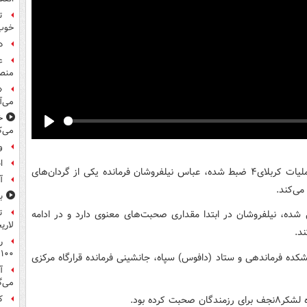
ت
خوب
د
ع
منص
«
می‌آ
خ
می‌ک
Play
و
ا
سوم دی۶۵، چند ساعت قبل از شروع عملیات کربلای۴ ضبط شده، عباس نیلفروشان فرمانده یکی از گردان‌های
آ
ب
ت
ر۸نجف در خرمشهر تشکیل شده، نیلفروشان در ابتدا مقداری صحبت‌های معنوی دارد و در ادامه
لاری
د.
ر
۱۰۰میلیون تومان!
کده فرماندهی و ستاد (دافوس) سپاه، جانشینی فرمانده قرارگاه مرکزی
آ
می‌گ
کرده بود.
ک