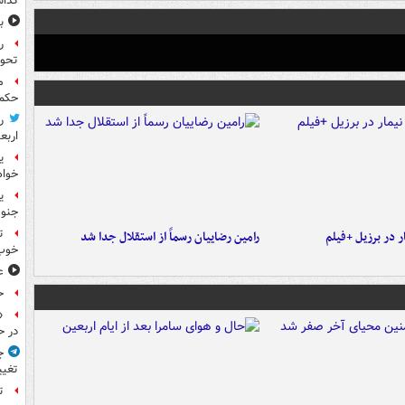
گذا
ب
ر
تحو
م
حکم 
ر
اربع
ی
خواه
جنوب
ت
 در برزیل +فیلم
رامین رضاییان رسماً از استقلال جدا شد
خوب
ع
ح
«
در ح
ج
تغیی
ت