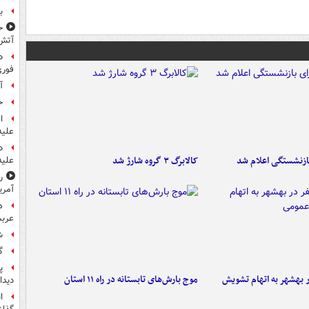
ب
ح
آتش
د
فوری
آ
ح
ا
علیه
د
ازنشستگی اعلام شد
کالابرگ ۳ گروه شارژ شد
علیه
ر
آمری
ه
عربس
ش
گ
پ
۶ نفر در بهشهر به اتهام تشویش
موج بارش‌های تابستانه در راه ۱۱ استان
دیدا
ا