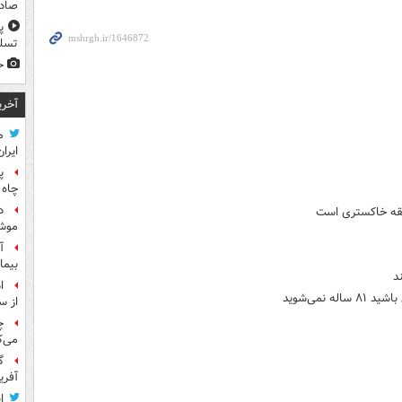
صادر
پ
تسلی
ح
آخری
م
ایران
پ
چاه 
د
طقه خاکستری است
موش
آ
بیما
د
ا
نمی‌شوید
از س
چ
می‌ک
گ
آفری
ا