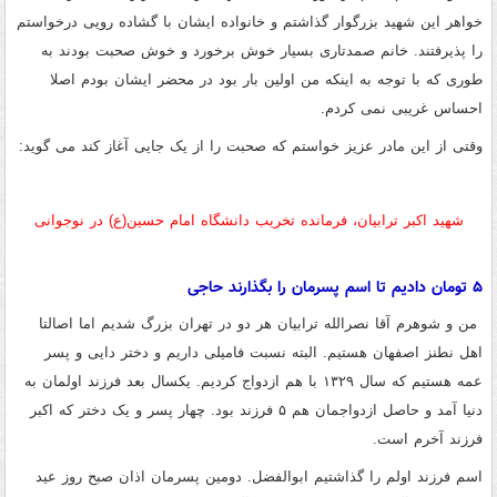
خواهر این شهید بزرگوار گذاشتم و خانواده ایشان با گشاده رویی درخواستم
را پذیرفتند
.
خانم صمدتاری بسیار خوش برخورد و خوش صحبت بودند به
طوری که با توجه به اینکه من اولین بار بود در محضر ایشان بودم اصلا
احساس غریبی نمی کردم
.
وقتی از این مادر عزیز خواستم که صحبت را از یک جایی آغاز کند می گوید
:
شهید اکبر ترابیان، فرمانده تخریب دانشگاه امام حسین(ع) در نوجوانی
۵ تومان دادیم تا اسم پسرمان را بگذارند حاجی
من و شوهرم آقا نصرالله ترابیان هر دو در تهران بزرگ شدیم اما اصالتا
اهل نطنز اصفهان هستیم
.
البته نسبت فامیلی داریم و دختر دایی و پسر
عمه هستیم که سال ۱۳۲۹ با هم ازدواج کردیم
.
یکسال بعد فرزند اولمان به
دنیا آمد و حاصل ازدواجمان هم ۵ فرزند بود
.
چهار پسر و یک دختر که اکبر
فرزند آخرم است
.
اسم فرزند اولم را گذاشتیم ابوالفضل
.
دومین پسرمان اذان صبح روز عید