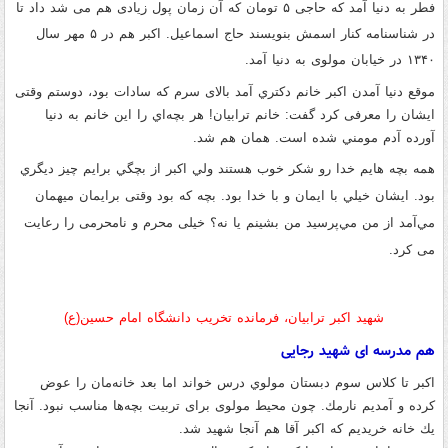
فطر به دنیا آمد که حاجی ۵ تومان که آن زمان پول زیادی هم می شد داد تا
در شناسنامه کنار اسمش بنویسند حاج اسماعیل
.
اکبر هم در ۵ مهر سال
۱۳۴۰ در خیابان مولوی به دنیا آمد
.
موقع دنیا آمدن اکبر
خانم دكتري آمد بالای سرم که سادات بود، دوستم وقتی
ایشان را معرفی کرد گفت
:
خانم ترابیان
!
هر بچه‌اي را اين خانم به دنيا
آورده آدم مومني شده است
.
همان هم شد
.
همه بچه هایم خدا رو شکر خوب هستند
ولي اکبر از بچگي برایم چيز ديگري
بود
.
ایشان
خيلي با ايمان و با خدا بود
.
بچه كه بود وقتی برایمان ميهمان
مي‌آمد از من مي‌پرسيد من بشينم يا نه؟ خیلی محرم و نامحرمی را رعایت
می کرد
.
شهید اکبر ترابیان، فرمانده تخریب دانشگاه امام حسین(ع)
هم مدرسه ای شهید رجایی
اکبر
تا كلاس سوم دبستان مولوي درس خواند اما بعد خانه‌مان را عوض
کرده و آمديم نارمك
.
چون محیط مولوی برای تربیت بچه‌ها مناسب نبود
.
آنجا
يك خانه خريديم که اكبر آقا هم آنجا شهيد شد
.