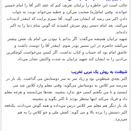
جالب است این خاطره را برایتان تعریف کنم كه عقد اكبر آقا را امام خميني
خواندند
.
وقتي امام
(
ره
)
صحبت مي‌كرد و خطبه مي‌خواند نوبت به جواب
دادن اکبر می رسد که ایشان می گوید
:
آقا بميرم برايت كه اينقدر اذيت‌ات
مي‌كنند، بعد امام دستي روي سرش كشيدند كه گويي تمام دنيا را به اکبر
داده‌اند
.
شهید ترابیان همیشه
مي‌گفت
:
اگر بدانم با نبودن من امام يك نفس بيشتر
مي‌كشد حاضرم در این مسیر پودر شوم
.
اينقدر آقا را دوست داشت و
عاشق امام بود كه حساب و كتاب نداشت
.
اگر كسي مي‌خواست كوچكترين
بی‌ادبی را به ایشان کند شهید ترابیان به شدت واكنش نشان مي‌داد
.
شیطنت به روش یک مربی تخریب
اکبر بچه‌ي شيطوني بود و زیاد سر به سر دوستانش می گذاشت
.
يك بار در
مدرسه سر كلاس به دوستانش می‌گوید
:
وقتی معلم وارد کلاس شد می
ایستید و تا من نگفتم کسی حق ندارد بنشیند
.
بچه‌ها مي‌ايستند و هرچه معلم
داد و فرياد مي‌كند اينها منتظر بودند تا اكبر بگويد و بنشينند
.
يك بار دیگر هم معلم سر كلاس درس مي‌داده و همه گوش مي‌دادند، يكدفعه
اكبر دستش را برده بالا و می گوید
:
كفش ملي و جو كلاس را به هم
مي‌ريزد
.