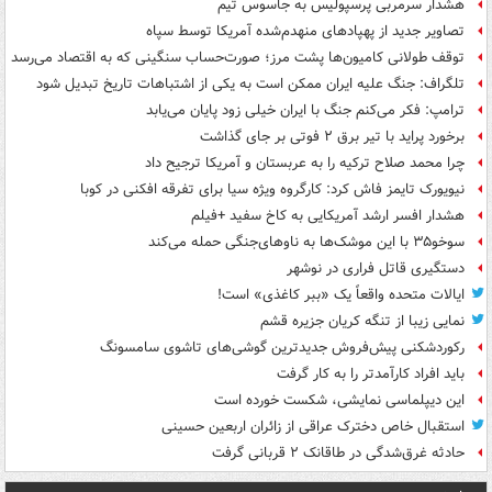
هشدار سرمربی پرسپولیس به جاسوس تیم
تصاویر جدید از پهپادهای منهدم‌شده آمریکا توسط سپاه
توقف طولانی کامیون‌ها پشت مرز؛ صورت‌حساب سنگینی که به اقتصاد می‌رسد
تلگراف: جنگ علیه ایران ممکن است به یکی از اشتباهات تاریخ تبدیل شود
ترامپ: فکر می‌کنم جنگ با ایران خیلی زود پایان می‌یابد
برخورد پراید با تیر برق ۲ فوتی بر جای گذاشت
چرا محمد صلاح ترکیه را به عربستان و آمریکا ترجیح داد
نیویورک تایمز فاش کرد: کارگروه ویژه سیا برای تفرقه افکنی در کوبا
هشدار افسر ارشد آمریکایی به کاخ سفید +فیلم
سوخو۳۵ با این موشک‌ها به ناوهای‌جنگی حمله می‌کند
دستگیری قاتل فراری در نوشهر
ایالات متحده واقعاً یک «ببر کاغذی» است!
نمایی زیبا از تنگه کریان جزیره قشم
رکوردشکنی پیش‌فروش جدیدترین گوشی‌های تاشوی سامسونگ
باید افراد کارآمدتر را به کار گرفت
این دیپلماسی نمایشی، شکست خورده است
استقبال خاص دخترک عراقی از زائران اربعین حسینی
حادثه غرق‌شدگی در طاقانک ۲ قربانی گرفت