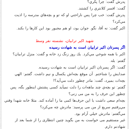
پدرش گفت
:
چرا پكري؟
گفت
:
افسر كلانتري را كشتند
.
پدرش گفت
:
خب چرا پس ناراحتي او كه تو و بچه‌هاي مدرسه را اذيت
مي‌كرد؟
اکبر گفت
:
نه آقا، نگو
.
جوان بود، او هم مجبور بود اين كارها را بكند
.
شهید اکبر ترابیان، نشسته نفر وسط
اگر پسرتان اكبر ترابيان است به شهادت رسیده
اکبر
با همه شوخي مي‌كرد
.
يك روز زنگ زد خانه و گفت
:
منزل ترابيان؟
گفتم
:
بله
.
گفت
:
اگر پسرتان اكبر ترابيان است به شهادت رسیده
.
صدايش را شناختم
.
آن موقع بچه‌اش يكسال و نيم داشت
.
گفتم
:
الهي
بچه‌ات بميرد، گفت
:
مادر چطور دلت مي‌آيد؟
!
گفتم
:
تو بچه‌ي چند ماهه‌ات را دلت نمیآید کسی پشتش اینطور بگه، پس
چطور این حرف را به من می زنی؟
بچه‌ام سعی داشت با این حرف‌ها کمی ما را آماده کند
.
مثلا خانه شهدا وقتي
مي‌رفتيم سریع از من می پرسید
:
مادرش چه مي‌كرد؟
مي‌گفتم
:
مادرش خيلي آرام بود
.
غیر مستقیم می خواست به من بگوید چنین انتظاری را از شما بعد از
شهادتم دارم
.