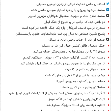
استقبال خاص دخترک عراقی از زائران اربعین حسینی
محمد مرندی: پیروزی با روحیه استوار مردمی حاصل شده
محمد صلاح مات و مبهوت استقبال هواداران ترابزون اسپور
دو راهی دردناک ترامپ برای خروج از جنگ ایران
سندرز: ترامپ فاسد، آمریکا را وارد یک جنگ فاجعه بار کرده است
پاسخ تأمین‌اجتماعی به زمان پرداخت مابه‌التفاوت حقوق بازنشستگان
صحنه ای نادر از حیات وحش ایران در سبلان
جنگ مدعیان طلای کشتی جهان این بار در مسکو
سوخو۳۵ با این موشک‌ها به ناوهای‌جنگی حمله می‌کند
روسیه: به ۳ کشتی اوکراین حمله و ۲۰۳ پهپاد را سرنگون کردیم
ترامپ مقاله‌ای را با عنوان پیروزی خیالی در جنگ ایران بازنشر کرد
قیمت جهانی طلا امروز ۱۶ مرداد
برخورد پراید با تیر برق ۲ فوتی بر جای گذاشت
حمله سایبری گسترده به بورس آمریکا
صنعا: نیروهای ما در کمین‌ هستند
تلگراف: جنگ علیه ایران ممکن است به یکی از اشتباهات تاریخ تبدیل شود
ثبت تاریخی‌ترین کاهش تردد در تنگه هرمز
تنظیم قولنامه برای اسناد سبزرنگ ممنوع شد