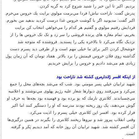
برديم
.
اكبر تا این خبر را شنید شروع كرد به گريه كردن
.
پدرش گفت
:
ناراحت نباش
!
فردا مي‌برمت مولوي برايت يك خروس مي‌خرم
.
اكبر گفت
:
مديونيد اگر با گوشت خروس غذا درست کردید بدهيد من بخورم
.
فردایش رفتيم مولوي و گفتيم هر كدام را مي‌خواهي انتخاب كن برايت
بخريم، تمام مغازه های پرنده فروشی را سر زد و تک تک خروس ها را از
نزدیک نگاه می‌کرد تا بالاخره یکی را پسندید
.
فروشنده که متوجه شد
خوشحال کردن اکبر برای ما خیلی مهم است و از طرفی دید پسرم دست
گذاشته روی فلان خروس قیمتش را برد بالاتر
.
هفتاد تومان که آن زمان پول
زیادی هم می‌شد داديم و خروس را برايش خريديم
.
از اینکه افسر ژاندارمری کشته شد ناراحت بود
شهید ترابیان خيلي پسر مومني بود
.
شب كه مي‌شد بچه‌های محل را جمع
مي‌كرد و مي‌رفتند روي ديوارها شعار علیه رژیم پهلوی مي‌نوشتند و اعلاميه
مي‌چسباندند
.
كلانتري نارمك که بو برده بود و فهمیده بود بچه‌ها به حرف او
گوش مي‌دهند، یک روز ريخته بودند مدرسه كه او را دستگير كنند اما اکبر
فرار كرده بود
.
افسر این کلانتری خیلی پسرم را اذیت می‌کرد
.
وقتی انقلاب پیروز شد و نیروها ریختند کلانتری را بگیرند در همین درگیری‌ها
آن افسر کشته شد
.
شهید ترابیان آن روز
خانه كه آمد ديديم پَكر و گرفته
است
.