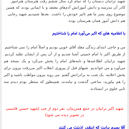
شهید ترابیان
دبستان را که تمام كرد سال ششم رفت هنرستان هنرآموز
.
کادر آن مدرسه و دانش آموزانش
آدم‌هاي معتقد و با ايماني بودند
که همین
موضوع روی پسر ما هم تاثیر خودش را داشت
. بعدها شنیدیم شهید رجایی
هم دانش آموز همان هنرستان بوده.
با اعلامیه های که اکبر می‌آورد امام را شناختیم
من و حاجی ابتدای زندگی مقلد آقاي خويي بوديم و اصلاً امام را نمی شناختیم
.
از طريق اكبر با امام خميني آشنا شديم و از آن پس از ایشان تقلید کردیم
.
شهید ترابیان اطلاعيه‌ها و نامه‌هاي امام را پخش می‌کرد و یک نسخه هم
مي‌آورد و می خواندیم
.
شبهای قبل از پیروزی انقلاب اکبر می‌رفت بیرون برای
پخش اعلامه
.
یک شب به برادرانش گفتم
:
می روید بيرون مواظب باشيد و اكبر
را هم بياوريد، ساعتی گذشت و نیامدند، همینطور که منتظر بودم ديدم سه
تايي جلوي در ايستادند
.
شهید اکبر ترابیان در جمع همرزمان، نفر دوم از چپ (شهید حسین قاسمی
در تصویر دیده می شود)
آقا بمیرم برایت که اینقدر اذیتت می کنند