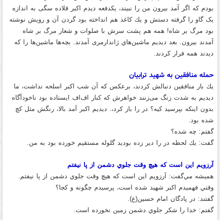
بودم كه اگر آمد بيرون من را نبيند، یکدفعه دیدم اکبر قلاده سگی به اندازه
یک گاو را گرفته دستش و يك كاغذ هم انداخته بود گردن آن و رويش نوشته
بود مرگ بر شاه
!
همه هم پشت سرش با صلوات و شعار مرگ بر شاه
آمدند بیرون
.
بعد ديديم ماشين‌هاي ژاندارمری آمدند
.
بچه‌ها ماشين‌ها را که
ديدند همه فرار كردند
.
حمله منافقین به شهید ترابیان
يك بار منافقين دنبالش كردند، برعکس كه آن شب اكبر اسلحه نداشت، ما
ديديم به شدت زنگ می‌زنند خواهرش که کنار اف‌اف ایستاده بود ناخودآگاه
بدون اینکه بپرسید کیه؟ در را باز كرد،
.
ديدیم اکبر آمد بالا، رنگش مثل كچ
شده بود
.
گفتم
:
چه شده؟
گفت
:
يك لحظه در را دير زده بوديد گلوله مستقیم خورده بود به من
.
آرزويم اين است كه هيچ وقت جلوي دشمن از پا نیفتم
هميشه مي‌گفت
:
آرزويم اين است كه هيچ وقت جلوي دشمن از پا نیفتم
.
وقتي فهميدم اكبر شهيد شده است، پرسيدم چگونه و كجا؟
گفتند
:
در پادگان امام حسين
(
ع
).
گفتم
:
خدا را شكر جلوي دشمن زمين نخورده است
.