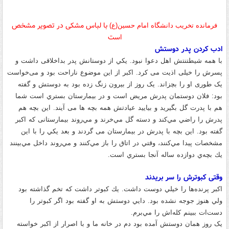
با لباس مشکی در تصویر مشخص
فرمانده تخریب دانشگاه امام حسین(ع)
است
ادب کردن پدر دوستش
با همه شیطتنتش اهل دعوا نبود
.
يكي از دوستانش پدر بداخلاقی داشت و
پسرش را خیلی اذیت می کرد
.
اکبر از این موضوع ناراحت بود و می‌خواست
یک طوری او را بچزاند
.
یک روز از بيرون زنگ زده بود به دوستش و گفته
بود
:
فلان دوستمان پدرش مريض است و در بيمارستان بستري است شما
هم با پدرت گل بگيريد و بياييد عيادتش همه بچه ها می آیند
.
اين بچه هم
پدرش را راضي مي‌كند و دسته گل مي‌خرند و مي‌روند بيمارستانی که اکبر
گفته بود
.
این بچه با پدرش در بيمارستان می گردند و بعد يكي را با اين
مشخصات پيدا مي‌كنند، وقتي در اتاق را باز مي‌كنند و مي‌روند داخل مي‌بينند
يك بچه‌ي دوازده ساله آنجا بستري است
.
وقتی کبوترش را سر بریدند
اکبر
پرنده‌ها را خيلي دوست داشت
.
يك كبوتر داشت که تخم گذاشته بود
ولي هنوز جوجه نشده بود
.
دايي‌ دوستش به او گفته بود اگر كبوتر را
دست‌ات ببينم كله‌اش را مي‌برم
.
یک روز همان
دوستش آمده بود دم در خانه ما و با اصرار از اکبر خواسته