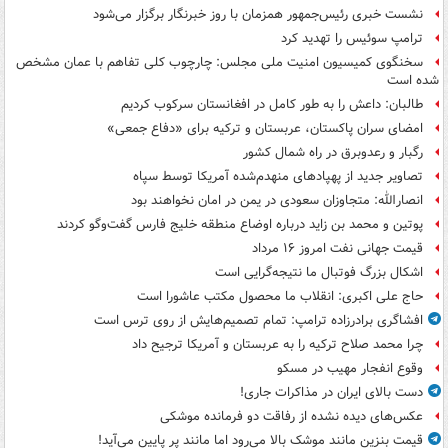
نشست خبری رئیس‌جمهور همزمان با روز خبرنگار برگزار می‌شود
ترامپ سوئیس را تهدید کرد
سخنگوی کمیسیون امنیت ملی مجلس: چارچوب کلی تفاهم با عمان مشخص
شده است
طالبان: داعش را به طور کامل در افغانستان سرکوب کردیم
امضای سران پاکستان، عربستان و ترکیه برای «دفاع جمعی»
رگبار و رعدوبرق در راه شمال کشور
تصاویر جدید از پهپادهای منهدم‌شده آمریکا توسط سپاه
انصارالله: متجاوزان سعودی در یمن در امان نخواهند بود
پوتین و محمد بن زاید درباره اوضاع منطقه خلیج فارس گفت‌وگو کردند
قیمت جهانی نفت امروز ۱۶ مرداد
اشکال بزرگ فوتبال ما نتیجه‌گرایی است
حاج علی اکبری: انقلاب ما محصول مکتب عاشورا است
افشاگری برادرزاده ترامپ: تمام تصمیم‌هایش از روی ترس است
چرا محمد صلاح ترکیه را به عربستان و آمریکا ترجیح داد
وقوع انفجار مهیب در مسکو
دست بالای ایران در مذاکرات جاری!
عکس‌های دیده نشده از رفاقت دو فرمانده‌ موشکی
قیمت بنزین مانند موشک بالا می‌رود اما مانند پر پایین می‌آید!