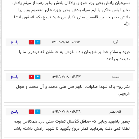
بسیجیان یادش بخیر رزم شبهای پادگان یادش بخیر رعب از میثم یادش
بخیر لباس خاکی با ارم سپاه یادش بخیر چهره های معصوم وبی ریا
یادش بخیر حسین قاسمی یعنی تکرار می شود تاریخ بکم لاحقون انشا
الله
پاسخ
آریا
۰۹:۱۲ - ۱۳۹۱/۰۷/۱۸
0
0
درود و سلام خدا بر شهیدان باد ، خوش به حالشان که دربدری ما را
ندیدند و رفتند
پاسخ
محمد
۱۲:۴۳ - ۱۳۹۱/۰۷/۱۸
0
0
نثار روح پاک شهدا صلوات. اللهم صل علی محمد و آل محمد و عجل
فرجهم.
پاسخ
خان نطنز
۱۴:۳۸ - ۱۳۹۱/۰۷/۱۸
1
0
چطور باشهید رجایی که حداقل 25سال تفاوت سنی دارد همکلاس بوده
لطفا کمی دقت بفرمایید کمتر دروغ بگویید تا شهید ارامش داشته باشد