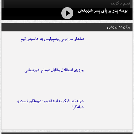
فیلم برگزیده
بوسه‌ پدر بر پای پسر شهیدش
برگزیده ورزشی
هشدار سرمربی پرسپولیس به جاسوس تیم
پیروزی استقلال مقابل همنام خوزستانی
حمله تند فیگو به اینفانتینو: دروغگو، پَست‌ و
حیله‌گر!