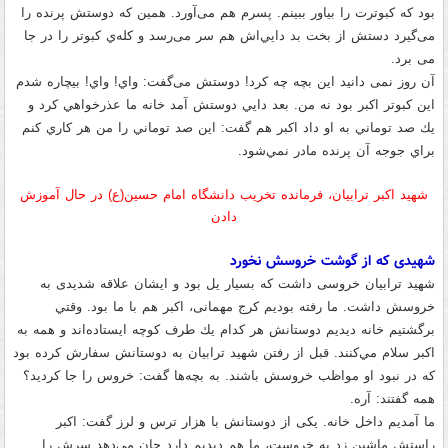
بود که کبوترت را بياور ببينم
.
پسرم هم می‌آورد
.
همین که دوستش پرنده را
می‌گیرد دستش از بخت بد دايي‌‌اش هم سر می‌رسد و كله‌ي کبوتر را در جا
می برد
.
آن روز نمی دانید
اين بچه چه كرد
!
دوستش می‌گفت
:
واي
!
واي
!
بيچاره شدم
اين كبوتر اكبر بود نه من
.
بعد دايي دوستش آمد خانه ما عذرخواهي كرد و
يك صد توماني به او داد اكبر هم گفت
:
اين صد توماني را من هر كاري كنم
براي جوجه آن پرنده مادر نمي‌شود
.
شهید اکبر ترابیان، فرمانده تخریب دانشگاه امام حسین(ع) در حال آموزش
دادن
شهیدی که از گوشت خروسش نخورد
شهید ترابیان خروسی داشت که بسيار يل بود و ایشان علاقه شدیدی به
خروسش داشت
.
ما رفته بودیم كرج مهمانی، اکبر هم با ما بود
.
وقتي
برگشتیم خانه ديديم دوستانش هر كدام يك طرف کوچه ايستاده‌اند و همه به
اكبر سلام مي‌كنند
.
قبل از رفتن شهید ترابیان به دوستانش سفارش کرده بود
که در نبود او مواظب خروسش باشند
.
به بچه‌ها گفت
:
خروس را جا كرديد؟
همه گفتند
:
آره
.
ما آمديم داخل خانه
.
یکی از دوستانش با هزار ترس و لرز گفت
:
اکبر
راستش ماشين زد به خروست، ما هم ديديم دارد جان مي‌دهد سرش را