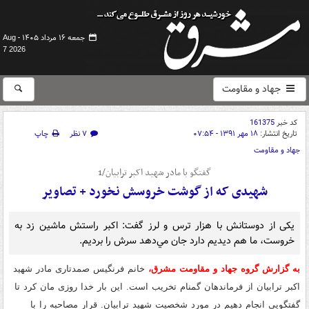
جمعه ۱۶ مرداد ۱۴۰۵ -
Aug
7 2026
جهاد و مقاومت
کد خبر
161375
تاریخ انتشار:
۱۸ مهر ۱۳۹۱ - ۰۷:۵۴
۷ نظر
چاپ
جهاد و مقاومت
گفتگو با مادر شهید اکبر ترابیان/1
شهیدی که از گوشت خروسش نخورد + تصاویر
یکی از دوستانش با هزار ترس و لرز گفت: اکبر راستش ماشين زد به
خروست، ما هم ديديم دارد جان مي‌دهد سرش را برديم.
به گزارش گروه جهاد و مقاومت مشرق،
خانم فرنگیس صمدتاری مادر شهید
اکبر ترابیان از فرماندهان گمنام تخریب است
.
این بار خدا روزی مان کرد تا
گفتگویی انجام دهیم در مورد شخصیت شهید ترابیان
.
قرار مصاحبه را با