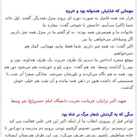
مهمانی که غذایش هندوانه بود و خربزه
قرار شد همه فامیل به صورت دوره ای بروند منزل همدیگر
.
گفتند
:
اول خانه
شما
(
اكبر
)
می‌آییم
.
خانمش با شوخی گفت
:
بيچاره ما
.
خانواده ما و همسرش همه بودند
.
به او گفتم ما در منزل همه چیز داریم،
اگر وسیله‌ای می‌خواهی بیا ببر
.
اكبر گفت
:
نه، همه چيز داريم
.
شما فقط بيایيد مهمانی، كمك هم
نمي‌خواهیم
.
موقع سفره انداختن ما دیدیم یک ظرف
خربزه، یک ظرف هنداونه، نون و
پنير را گذاشت وسط
.
بعد هم گفت
:
بدون پلو و خورشت هم مي‌شود دور هم
بود
.
همه به هم نگاه مي‌كردند و باورشان نمي‌شد
.
سادگی سفرا آن شب با
صمیمیتی که داشت هنوز در ذهن همه مانده و آن شب هم خیلی خوش
گذشت.
شهید اکبر ترابیان، فرمانده تخریب دانشگاه امام حسین(ع) نفر وسط
سگی که به گردنش شعار مرگ بر شاه بود
اواخر قبل از پیروزی انقلاب ما از اینکه اکبر این قدر علنی فعالیت می کند
می ترسیدیم
.
برای همین تصمیم گرفتیم نوبتی برویم دم مدرسه و دورادور تا
خانه مواظبش باشیم
.
پدرش تعریف می‌کرد
:
من اين طرف هنرستان ايستاده