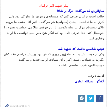
پیکر شهید اکبر ترابیان
ساواکی‌ای که می‌گفت: مرگ بر شاه!
جالب است برایتان تعریف کنم که همسايه‌‌ي روبروي ما ساواكی بود ولي
كاري به ما نداشت
.
ایشان
(
ساواکی
)
هم مي‌گفت
:
اكبر آقا امشب ما برويم
بالای پشت‌بام مرگ بر شاه بگوييم
.
با این حرفش مثلا می خواست پسرم را
خوشحال کند
.
خدا قدرتی داده بود که انگار هیچ کس نمی توانست با او بد
رفتاری کند
.
عجب شانسی داشت که شهید شد
یکی از دوستانش به نام
صادق‌پور روزی که قرا بود برایش مراسم عقد کنان
بگیرند به شهادت رسید
.
اكبر براي شهادت او مي‌خنديد و مي‌گفت
:
خوشبحالش، عجب شانسي داشت
.
ادامه دارد
...
گفتگو
:
اسدالله عطری