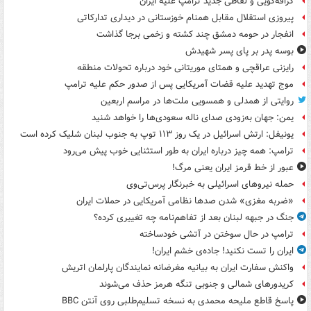
گزافه‌گویی و لفاظی جدید ترامپ علیه ایران
پیروزی استقلال مقابل همنام خوزستانی در دیداری تدارکاتی
انفجار در حومه دمشق چند کشته و زخمی برجا گذاشت
بوسه‌ پدر بر پای پسر شهیدش
رایزنی عراقچی و همتای موریتانی خود درباره تحولات منطقه
موج تهدید علیه قضات آمریکایی پس از صدور حکم علیه ترامپ
روایتی از همدلی و همسویی ملت‌ها در مراسم اربعین
یمن: جهان به‌زودی صدای ناله سعودی‌ها را خواهد شنید
یونیفل: ارتش اسرائیل در یک روز ۱۱۳ توپ به جنوب لبنان شلیک کرده است
ترامپ: همه چیز درباره ایران به طور استثنایی خوب پیش می‌رود
عبور از خط قرمز ایران یعنی مرگ!
حمله نیروهای اسرائیلی به خبرنگار پرس‌تی‌وی
«ضربه مغزی» شدن صدها نظامی آمریکایی در حملات ایران
جنگ در جبهه لبنان بعد از تفاهم‌نامه چه تغییری کرده؟
ترامپ در حال سوختن در آتشی خودساخته
ایران را تست نکنید! جاده‌ی خشم ایران!
واکنش سفارت ایران به بیانیه مغرضانه نمایندگان پارلمان اتریش
کریدورهای شمالی و جنوبی تنگه هرمز حذف می‌شوند
پاسخ قاطع ملیحه محمدی به نسخه تسلیم‌طلبی روی آنتن BBC