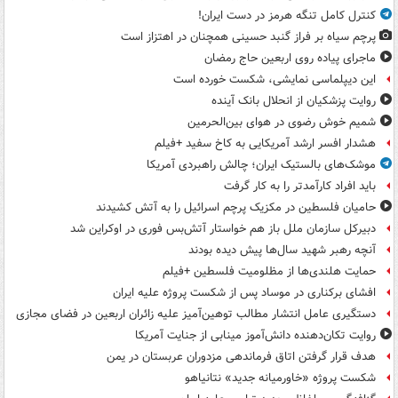
کنترل کامل تنگه هرمز در دست ایران!
پرچم سیاه بر فراز گنبد حسینی همچنان در اهتزاز است
ماجرای پیاده روی اربعین حاج رمضان
این دیپلماسی نمایشی، شکست خورده است
روایت پزشکیان از انحلال بانک آینده
شمیم خوش رضوی در هوای بین‌الحرمین
هشدار افسر ارشد آمریکایی به کاخ سفید +فیلم
موشک‌های بالستیک ایران؛ چالش راهبردی آمریکا
باید افراد کارآمدتر را به کار گرفت
حامیان فلسطین در مکزیک پرچم اسرائیل را به آتش کشیدند
دبیرکل سازمان ملل باز هم خواستار آتش‌بس فوری در اوکراین شد
آنچه رهبر شهید سال‌ها پیش دیده بودند
حمایت هلندی‌ها از مظلومیت فلسطین +فیلم
افشای برکناری در موساد پس از شکست پروژه علیه ایران
دستگیری عامل انتشار مطالب توهین‌آمیز علیه زائران اربعین در فضای مجازی
روایت تکان‌دهنده دانش‌آموز مینابی از جنایت آمریکا
هدف قرار گرفتن اتاق‌ فرماندهی مزدوران عربستان در یمن
شکست پروژه «خاورمیانه جدید» نتانیاهو