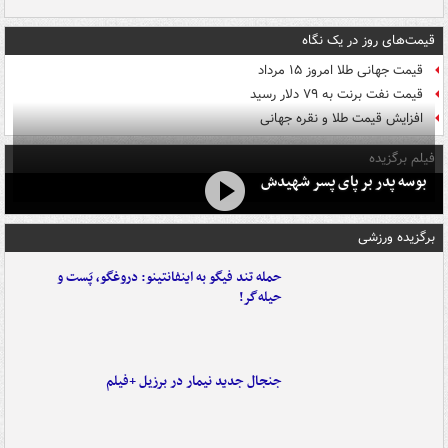
قیمت‌های روز در یک نگاه
قیمت جهانی طلا امروز ۱۵ مرداد
قیمت نفت برنت به ۷۹ دلار رسید
افزایش قیمت طلا و نقره جهانی
فیلم برگزیده
بوسه‌ پدر بر پای پسر شهیدش
برگزیده ورزشی
حمله تند فیگو به اینفانتینو: دروغگو، پَست‌ و
حیله‌گر!
جنجال جدید نیمار در برزیل +فیلم