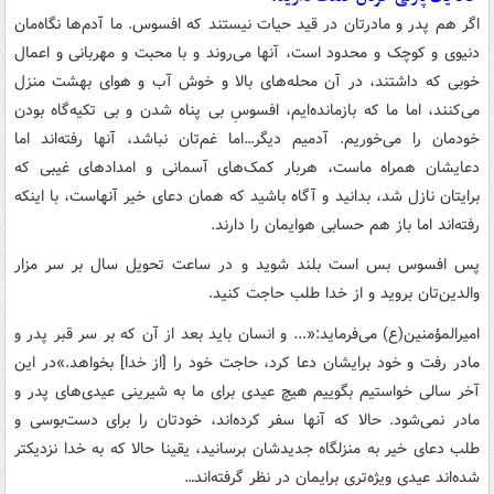
اگر هم پدر و مادرتان در قید حیات نیستند که افسوس. ما آدم‌ها نگاه‌مان
دنیوی و کوچک و محدود است، آنها می‌روند و با محبت و مهربانی و اعمال‌
خوبی که داشتند، در آن محله‌های بالا و خوش آب و هوای بهشت منزل
می‌کنند، اما ما که بازمانده‌ایم، افسوسِ بی پناه شدن و بی تکیه‌گاه بودن
خودمان را می‌خوریم‌. آدمیم دیگر…
اما غم‌تان نباشد، آنها رفته‌اند اما
دعایشان همراه ماست، هربار کمک‌های آسمانی و امدادهای غیبی که
برایتان نازل شد، بدانید و آگاه باشید که همان دعای خیر آنهاست، با اینکه
رفته‌اند اما باز هم حسابی هوایمان را دارند.
پس افسوس بس است بلند شوید و در ساعت تحویل سال بر سر مزار
والدین‌تان بروید و از خدا طلب حاجت کنید.
امیرالمؤمنین(ع) می‌فرماید:«... و انسان باید بعد از آن که بر سر قبر پدر و
مادر رفت و خود برایشان دعا کرد، حاجت خود را [از خدا] بخواهد.»
در این
آخر سالی خواستیم بگوییم هیچ عیدی برای ما به شیرینی عیدی‌های پدر و
مادر نمی‌شود. حالا که آنها سفر کرده‌اند، خودتان را برای دست‌بوسی و
طلب دعای خیر به منزلگاه جدیدشان برسانید، یقینا حالا که به خدا نزدیکتر
شده‌اند عیدی ویژه‌تری برایمان در نظر گرفته‌اند…