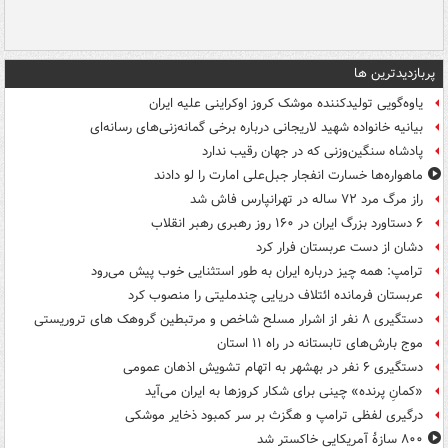
پربازدیدترین ها
یاوه‌گویی تولیدکننده موشک کروز اوکراینی علیه ایران
بیانیه خانواده شهید لاریجانی درباره برخی گمانه‌زنی‌های رسانه‌ای
پادشاه سنگین‌وزنی که در جهان رقیب ندارد
ماهواره‌ها خسارت انفجار جبل‌علی امارت را لو دادند
راز مرگ مرد ۷۲ ساله در تهرانپارس فاش شد
۶ دستاورد بزرگ ایران در ۱۶۰ روز رهبری رهبر انقلاب
دشان از دست عربستان فرار کرد
ترامپ: همه چیز درباره ایران به طور استثنایی خوب پیش می‌رود
عربستان فرمانده ائتلاف دریایی چندملیتی را منصوب کرد
دستگیری ۸ نفر از اشرار مسلح شاخص و مرتبطین گروهک های تروریستی
موج بارش‌های تابستانه در راه ۱۱ استان
دستگیری ۶ نفر در بهشهر به اتهام تشویش اذهان عمومی
«کمانِ پرنده» چینی برای شکار کروزها به ایران می‌آید
درگیری لفظی ترامپ و هگزث بر سر کمبود ذخایر موشکی
۸۰۰ سازۀ آمریکایی خاکستر شد