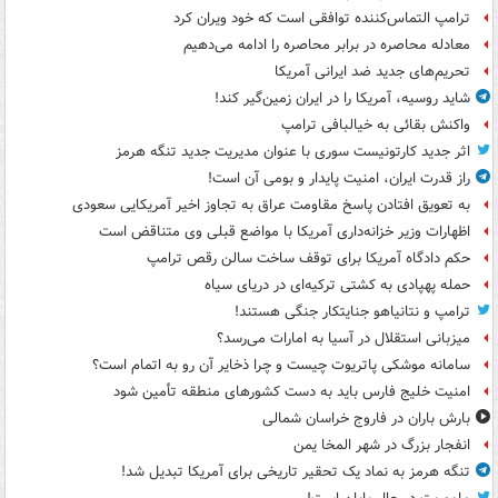
ترامپ التماس‌کننده توافقی است که خود ویران کرد
معادله محاصره در برابر محاصره را ادامه می‌دهیم
تحریم‌های جدید ضد ایرانی آمریکا
شاید روسیه، آمریکا را در ایران زمین‌گیر کند!
واکنش بقائی به خیالبافی ترامپ
اثر جدید کارتونیست سوری با عنوان مدیریت جدید تنگه هرمز
راز قدرت ایران، امنیت پایدار و بومی آن است!
به تعویق افتادن پاسخ مقاومت عراق به تجاوز اخیر آمریکایی سعودی
اظهارات وزیر خزانه‌داری آمریکا با مواضع قبلی وی متناقض است
حکم دادگاه آمریکا برای توقف ساخت سالن رقص ترامپ
حمله پهپادی به کشتی ترکیه‌ای در دریای سیاه
ترامپ و نتانیاهو جنایتکار جنگی هستند!
میزبانی استقلال در آسیا به امارات می‌رسد؟
سامانه موشکی پاتریوت چیست و چرا ذخایر آن رو به اتمام است؟
امنیت خلیج فارس باید به دست کشورهای منطقه تأمین شود
بارش باران در فاروج خراسان شمالی
انفجار بزرگ در شهر المخا یمن
تنگه هرمز به نماد یک تحقیر تاریخی برای آمریکا تبدیل شد!