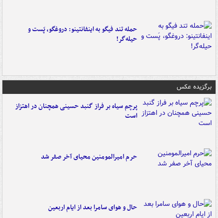
حمله تند فیگو به اینفانتینو: دروغگو، پَست‌ و
حیله‌گر!
برگزیده عکس
پرچم سیاه بر فراز گنبد حسینی همچنان در اهتزاز
است
حرم امیرالمومنین محیای آخر صفر شد
حال و هوای سامرا بعد از ایام اربعین