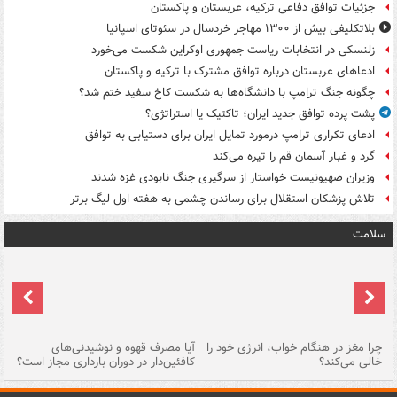
جزئیات توافق دفاعی ترکیه، عربستان و پاکستان
بلاتکلیفی بیش از ۱۳۰۰ مهاجر خردسال در سئوتای اسپانیا
زلنسکی در انتخابات ریاست جمهوری اوکراین شکست می‌خورد
ادعاهای عربستان درباره توافق مشترک با ترکیه و پاکستان
چگونه جنگ ترامپ با دانشگاه‌ها به شکست کاخ سفید ختم شد؟
پشت پرده توافق جدید ایران؛ تاکتیک یا استراتژی؟
ادعای تکراری ترامپ درمورد تمایل ایران برای دستیابی به توافق
گرد و غبار آسمان قم را تیره می‌کند
وزیران صهیونیست خواستار از سرگیری جنگ نابودی غزه شدند
تلاش پزشکان استقلال برای رساندن چشمی به هفته اول لیگ برتر
سلامت
ت
چرا مغز در هنگام خواب، انرژی خود را
آیا مصرف قهوه و نوشیدنی‌های
چر
خالی می‌کند؟
کافئین‌دار در دوران بارداری مجاز است؟
می