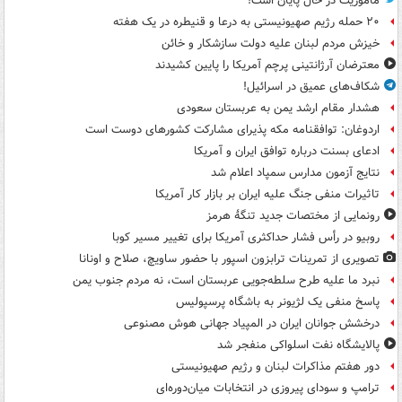
ماموریت در حال پایان است!
۲۰ حمله رژیم صهیونیستی به درعا و قنیطره در یک هفته
خیزش مردم لبنان علیه دولت سازشکار و خائن
معترضان آرژانتینی پرچم آمریکا را پایین کشیدند
شکاف‌های عمیق در اسرائیل!
هشدار مقام ارشد یمن به عربستان سعودی
اردوغان: توافقنامه مکه پذیرای مشارکت کشورهای دوست است
ادعای بسنت درباره توافق ایران و آمریکا
نتایج آزمون مدارس سمپاد اعلام شد
تاثیرات منفی جنگ علیه ایران بر بازار کار آمریکا
رونمایی از مختصات جدید تنگۀ هرمز
روبیو در رأس فشار حداکثری آمریکا برای تغییر مسیر کوبا
تصویری از تمرینات ترابزون اسپور با حضور ساویچ، صلاح و اونانا
نبرد ما علیه طرح سلطه‌جویی عربستان است، نه مردم جنوب یمن
پاسخ منفی یک لژیونر به باشگاه پرسپولیس
درخشش جوانان ایران در المپیاد جهانی هوش مصنوعی
پالایشگاه نفت اسلواکی منفجر شد
دور هفتم مذاکرات لبنان و رژیم صهیونیستی
ترامپ و سودای پیروزی در انتخابات میان‌دوره‌ای