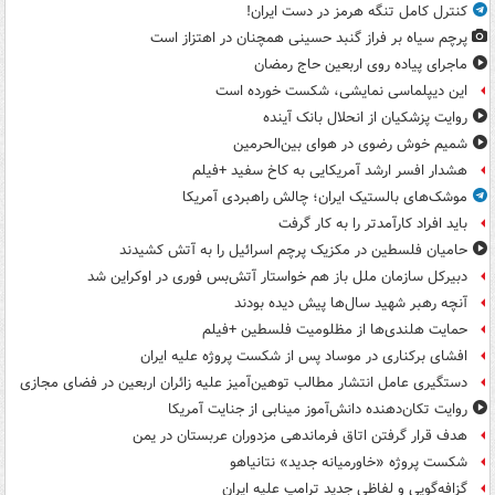
کنترل کامل تنگه هرمز در دست ایران!
پرچم سیاه بر فراز گنبد حسینی همچنان در اهتزاز است
ماجرای پیاده روی اربعین حاج رمضان
این دیپلماسی نمایشی، شکست خورده است
روایت پزشکیان از انحلال بانک آینده
شمیم خوش رضوی در هوای بین‌الحرمین
هشدار افسر ارشد آمریکایی به کاخ سفید +فیلم
موشک‌های بالستیک ایران؛ چالش راهبردی آمریکا
باید افراد کارآمدتر را به کار گرفت
حامیان فلسطین در مکزیک پرچم اسرائیل را به آتش کشیدند
دبیرکل سازمان ملل باز هم خواستار آتش‌بس فوری در اوکراین شد
آنچه رهبر شهید سال‌ها پیش دیده بودند
حمایت هلندی‌ها از مظلومیت فلسطین +فیلم
افشای برکناری در موساد پس از شکست پروژه علیه ایران
دستگیری عامل انتشار مطالب توهین‌آمیز علیه زائران اربعین در فضای مجازی
روایت تکان‌دهنده دانش‌آموز مینابی از جنایت آمریکا
هدف قرار گرفتن اتاق‌ فرماندهی مزدوران عربستان در یمن
شکست پروژه «خاورمیانه جدید» نتانیاهو
گزافه‌گویی و لفاظی جدید ترامپ علیه ایران