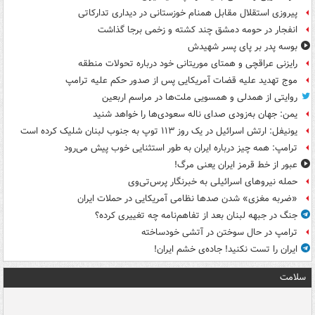
پیروزی استقلال مقابل همنام خوزستانی در دیداری تدارکاتی
انفجار در حومه دمشق چند کشته و زخمی برجا گذاشت
بوسه‌ پدر بر پای پسر شهیدش
رایزنی عراقچی و همتای موریتانی خود درباره تحولات منطقه
موج تهدید علیه قضات آمریکایی پس از صدور حکم علیه ترامپ
روایتی از همدلی و همسویی ملت‌ها در مراسم اربعین
یمن: جهان به‌زودی صدای ناله سعودی‌ها را خواهد شنید
یونیفل: ارتش اسرائیل در یک روز ۱۱۳ توپ به جنوب لبنان شلیک کرده است
ترامپ: همه چیز درباره ایران به طور استثنایی خوب پیش می‌رود
عبور از خط قرمز ایران یعنی مرگ!
حمله نیروهای اسرائیلی به خبرنگار پرس‌تی‌وی
«ضربه مغزی» شدن صدها نظامی آمریکایی در حملات ایران
جنگ در جبهه لبنان بعد از تفاهم‌نامه چه تغییری کرده؟
ترامپ در حال سوختن در آتشی خودساخته
ایران را تست نکنید! جاده‌ی خشم ایران!
سلامت
ت