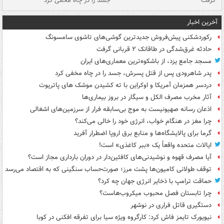
گرفت
جسد را در چاه مخفی کرد
آخرین اخبار
رکوردشکنی پیش‌فروش جدیدترین گوشی‌های تاشوی سامسونگ
حادثه غرق‌شدگی در طاقانک ۲ قربانی گرفت
مسجد جامع یزد، از باشکوه‌ترین معماری‌های ایران
پدر شاهرودی پس از قتل پسرش، جسد را در چاه مخفی کرد
دردسر همزمان آمریکا و اوکراین با ته کشیدن موشک های پاتریوت
آثار مخرب مصرف الکل و سیگار در بروز بیماری‌ها
اذعان رسانه صهیونیست به موج بی‌سابقه فرار از سرزمین‌های اشغالی
چرا مغز در هنگام خواب، انرژی خود را خالی می‌کند؟
گرما برای پالایشگاه‌ها و منابع برق اروپا اضطرار آفرید
ایالات متحده واقعاً یک «ببر کاغذی» است!
آیا مصرف قهوه و نوشیدنی‌های کافئین‌دار در دوران بارداری مجاز است؟
توقف طولانی کامیون‌ها پشت مرز؛ صورت‌حساب سنگینی که به اقتصاد می‌رسد
حماقت ترامپ با ذخایر انرژی جهان چه کرد؟
چرا تابستان فصل محبوب میکروب‌هاست؟
دستگیری قاتل فراری در نوشهر
نیویورک تایمز فاش کرد: کارگروه ویژه سیا برای تفرقه افکنی در کوبا