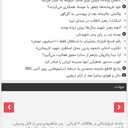
«کمانِ پرنده» چینی برای شکار کروزها به ایران می‌آید
خود فروخته‌ها چطور با موساد همکاری می‌کردند؟
واکنش عالیشاه بعد از پیوستن به گل‌گهر
ابتکارات رهبر انقلاب در میدان نبرد
آنچه رهبر شهید سال‌ها پیش دیده بودند
بوسه‌ پدر بر پای پسر شهیدش
رقم فسخ قرارداد رضاییان با استقلال فقط ۱۰۰میلیون تومان!
تکذیب ادعای «نحوه ردزنی محل استقرار شهید لاریجانی»
آیا تینا پاکروان بازهم از ساترا مجوز فعالیت می‌گیرد؟
کویت دستور تعطیلی تنها مدرسه ایرانی را صادر کرد
پاسخ قاطع ملیحه محمدی به نسخه تسلیم‌طلبی روی آنتن BBC
حال و هوای سامرا بعد از ایام اربعین
حوادث
شته
حادثه غرق‌شدگی در طاقانک ۲ قربانی
پدر شاهرودی پس از قتل پسرش،
دس