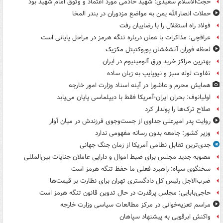
حجت‌الاسلام سعیدی: شهید خادمی مورد اعتماد و وثوق امام شهید بود
حملات انصارالله یمن به مواضع مزدوران در بندر المخا
فولاد راه استقلال را با رضاییان رفت
عراقچی: مذاکرات با عمان درباره تنگه هرمز در مراحل پایانی است
لحظه فوران آتشفشان پوپوکتپتل مکزیک
بهترین مراکز خرید ورق آلومینیوم در ایران
تفاوت لوله سبز و نیوپایپ به زبان ساده
همایش محرم و عاشورا در آینه اسناد وزارت امور خارجه
اولیانوف: بحران ایران-آمریکا فقط با دیپلماسی پایان می‌یابد
صلاح ترک‌ها را پولدار کرد
روایت پدر امیرعلی جداوی از جست‌وجوی فرزندش در میان آوار
وزیر کشور: جامعه بدون رسانه مفهومی ندارد
جدی‌ترین تقابل نظامی آمریکا از زمان جنگ جهانی
مصوبه جدید مجلس برای ضبط اموال و دارایی عاملان جنایات بین‌المللی
سخنگوی سپاه: راهبرد فعلی ما حفظ تنگه هرمز است
ضرب‌الاجل رئیس کل دادگستری تهران برای نظارت بر قیمت‌ها
حاجی‌بابایی: مجلس پرقدرت در حال تدوین قانون تنگه هرمز است
مراسم تعزیه‌خوانی در مرکز مطالعات سیاسی وزارت خارجه
واکنش ابرقویی به پیشنهاد سپاهان