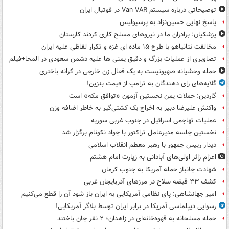
توضیحاتی درباره سیستم Van VAR در فوتبال ایران
پاسخ نهایی حسین‌نژاد به پرسپولیس
پزشکیان: برادران ما در نیروهای مسلح کاری کردند کارستان
مخالفت نتانیاهو با طرح ۱۵ ماده ای غزه و تکرار لفاظی علیه ایران
تصاویری از عملیات بزرگ و دقیق یمنی ها علیه دشمن سعودی در المخا+فیلم
حمله وحشیانه صهیونیست به یک فعال زن خارجی در کرانه باختری
گلایه‌های رای دهندگان به ترامپ از قیمت بنزین!
گاردین: حملات یمن نخستین آزمون «توافق مکه» است
واکنش علیرضا دبیر به اخراج یک کشتی‌گیر به خاطر اضافه وزن
عملیات تهاجمی اسرائیل در جنوب غربی سوریه
نخستین جلسه مدیرعامل تراکتور با جواد نکونام برگزار شد
دیدار رییس جمهور با رهبر معظم انقلاب اسلامی
اعزام زائر اولی‌های آبادانی به زیارت امام هشتم
شهادت جانباز حمله آمریکا به جنوب کرمان
کشف ۳۳ قبضه سلاح در مرزهای آذربایجان غربی
امیر جهانشاهی: پای نظامی آمریکایی به ایران باز شود آن را قطع می‌کنیم
رسوایی دیپلماسی آمریکا در برابر ایران توسط بلاگر آمریکایی!
حمله مسلحانه به قهوه‌خانه‌ای در زاهدان؛ ۲ نفر جان باختند