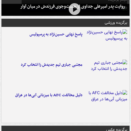
روایت پدر امیرعلی جداوی از جست‌وجوی فرزندش در میان آوار
برگزیده ورزشی
پاسخ نهایی حسین‌نژاد به پرسپولیس
مجتبی جباری تیم جدیدش را انتخاب کرد
دلیل مخالفت AFC با میزبانی آبی‌ها در عراق
برگزیده عکس