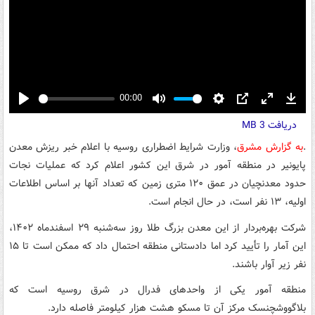
00:00
Play
Mute
Settings
PIP
Enter
Down
دریافت
3 MB
fullscreen
.
به گزارش مشرق
، وزارت شرایط اضطراری روسیه با اعلام خبر ریزش معدن
پایونیر در منطقه آمور در شرق این کشور اعلام کرد که عملیات نجات
حدود معدنچیان در عمق ۱۲۰ متری زمین که تعداد آنها بر اساس اطلاعات
اولیه، ۱۳ نفر است، در حال انجام است.
شرکت بهره‌بردار از این معدن بزرگ طلا روز سه‌شنبه ۲۹ اسفندماه ۱۴۰۲،
این آمار را تأیید کرد اما دادستانی منطقه احتمال داد که ممکن است تا ۱۵
نفر زیر آوار باشند.
منطقه آمور یکی از واحدهای فدرال در شرق روسیه است که
بلاگووشچنسک مرکز آن تا مسکو هشت هزار کیلومتر فاصله دارد.