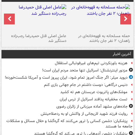
حمله مسلحانه به قهوه‌خانه‌ای در
عامل اصلی قتل حمیدرضا رجب‌زاده
گر
زاهدان؛ ۲ نفر جان باختند
دستگیر شد
نا
آخرین اخبار
هزینه باورنکردنی تیم‌های غیرفوتبالی استقلال
مزدور اینترنشنال: اسرائیل تنها متحد مردم ایران است!
دیوید میلر: اگر جنگ امروز تمام شود، ایران پیروز است و آمریکا شکست‌خورده!
دنیس درگاهی: دوست داشتم در جام جهانی بازی کنم
موشک‌های پاتریوت عربستان هم ته‌ کشید
تست مخفیانه پدافند اسرائیل از ترس ایران
جاده‌های مشهد آماده میزبانی از زائران رضوی
روایت فرزند شهید لاریجانی از واکنش او به ردصلاحیتش
پزشکیان: دشمن کسانی را ترور می‌کنند که گره‌گشا و حلال مسائل و مشکلات
جامعه ما هستند
پزشکیان: دشمن آدم‌هایی را ترور می‌کند که گره‌گشا هستند