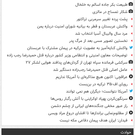
طبیعت بکر جاده اسالم به خلخال
شکار تمساح در مالزی
پشت پرده تغییر سرمربی تراکتور
واکنش عربستان و قطر به بیانیه شورای امنیت درباره یمن
مرد سال والیبال آسیا انتخاب شد
نخستین تصویر مسی بعد از مرگ پدر
واکنش کنایه‌آمیز به عضویت ترکیه در پیمان مشترک با عربستان
توضیحات معاون امنیتی و انتظامی وزیر کشور درباره قتل حمیدرضا رجب زاده
سرکشی فرمانده سپاه تهران از گردان‌های پدافند هوایی لشکر ۲۷
عامل اصلی قتل حمیدرضا رجب‌زاده دستگیر شد
عراقچی: اکنون هیچ مذاکره‌ای با آمریکا نداریم
رویای اف-۳۵ ترکیه در بن‌بست
آمریکا نتوانست؛ دیگران هم نمی توانند
سرنگون‌کردن پهپاد اوکراینی با آتش رگبار روس‌ها
راز عبور مخفی جنگنده‌های ایرانی از چشم دشمن
از مظلوم‌نمایی براندازها تا افشای دروغ مراد ویسی
فیدان: ایران هدف پیمان دفاعی مکه نیست
حوادث