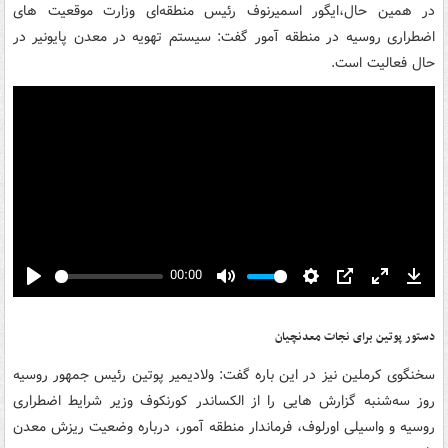
در همین حال،‌ایگور اسمیرنوف رئیس منطقه‌ای وزارت موقعیت های
اضطراری روسیه در منطقه آمور گفت: سیستم تهویه در معدن پایونیر در
حال فعالیت است.
00:00
Play
Mute
Settings
PIP
Enter
Down
fullscreen
دستور پوتین برای نجات معدنچیان
سخنگوی کرملین نیز در این باره گفت: ولادیمیر پوتین رئیس جمهور روسیه
روز سه‌شنبه گزارش هایی را از الکساندر کورنکوف وزیر شرایط اضطراری
روسیه و واسیلی اورلوف، فرماندار منطقه آمور، درباره وضعیت ریزش معدن