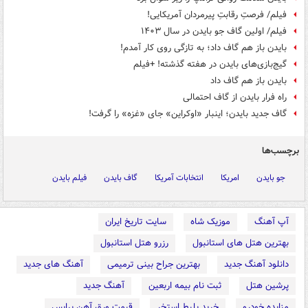
فیلم/ فرصتِ رقابتِ پیرمردان آمریکایی!
فیلم/ اولین گاف جو بایدن در سال ۱۴۰۳
بایدن باز هم گاف داد؛ به تازگی روی کار آمدم!
گیج‌بازی‌های بایدن در هفته گذشته! +فیلم
بایدن باز هم گاف داد
راه فرار بایدن از گاف احتمالی
گاف جدید بایدن؛ اینبار «اوکراین» جای «غزه» را گرفت!
برچسب‌ها
جو بایدن
امریکا
انتخابات آمریکا
گاف بایدن
فیلم بایدن
آپ آهنگ
موزیک شاه
سایت تاریخ ایران
بهترین هتل های استانبول
رزرو هتل استانبول
دانلود آهنگ جدید
بهترین جراح بینی ترمیمی
آهنگ های جدید
پرشین هتل
ثبت نام بیمه اربعین
آهنگ جدید
مزایده خودرو
خرید بلیط استخر
قیمت ورق آهن پرایس