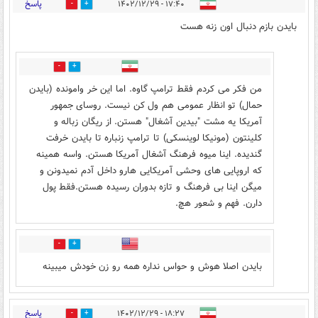
پاسخ
۱۷:۴۰ - ۱۴۰۲/۱۲/۲۹
1
7
بایدن بازم دنبال اون زنه هست
1
9
من فکر می کردم فقط ترامپ گاوه. اما این خر وامونده (بایدن
حمال) تو انظار عمومی هم ول کن نیست. روسای جمهور
آمریکا یه مشت "بیدین آشغال" هستن. از ریگان زباله و
کلینتون (مونیکا لوینسکی) تا ترامپ زنباره تا بایدن خرفت
گندیده. اینا میوه فرهنگ آشغال آمریکا هستن. واسه همینه
که اروپایی های وحشی آمریکایی هارو داخل آدم نمیدونن و
میگن اینا بی فرهنگ و تازه بدوران رسیده هستن.فقط پول
دارن. فهم و شعور هچ.
0
0
بایدن اصلا هوش و حواس نداره همه رو زن خودش میبینه
پاسخ
۱۸:۲۷ - ۱۴۰۲/۱۲/۲۹
2
6