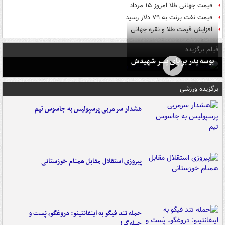
قیمت جهانی طلا امروز ۱۵ مرداد
قیمت نفت برنت به ۷۹ دلار رسید
افزایش قیمت طلا و نقره جهانی
فیلم برگزیده
بوسه‌ پدر بر پای پسر شهیدش
برگزیده ورزشی
هشدار سرمربی پرسپولیس به جاسوس تیم
پیروزی استقلال مقابل همنام خوزستانی
حمله تند فیگو به اینفانتینو: دروغگو، پَست‌ و
حیله‌گر!