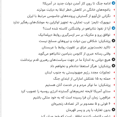
ادامه جنگ تا روی کار آمدن دولت جدید در آمریکا!
باغچه‌های خانگی در کاهش خطر ابتلا به دیابت موثرند
نگرانی تل‌آویو از گسترش پرونده‌های جاسوسی مرتبط با ایران
نیویورک تایمز: غرب تمایلی به تجهیز اوکراین به موشک‌های رهگیر ندارد
آیا از نفوذ نتانیاهو در واشنگتن کاسته شده است؟
توافق پرو و مکزیک بر سر ازسرگیری روابط دیپلماتیک
پزشکیان: شکافی بین دولت و نیروهای مسلح نیست
تاکید نخست‌وزیر عراق بر تقویت روابط با عربستان
وقتی رسانه عبری از کابوس بنیامین نتانیاهو می‌گوید
هیچ دولتی به اندازۀ ما در جهت سیاست‌های رهبری قدم برنداشت
پزشکیان: هرگز استعفا نداده‌ام و نخواهم داد
تجاوزات مجدد رژیم صهیونیستی به جنوب لبنان
حمله به ۱۵ نفتکش‌ اماراتی از ابتدای جنگ
پزشکیان: ما نوکر مردم و در خدمت آنان هستیم
سنای آمریکا لایحه تحریم‌های گسترده انرژی روسیه را تصویب کرد
عراقچی: زمان آن فرا رسیده است که به خود متکی باشیم
۶ فوتی و ۵ مصدوم بر اثر تصادف زنجیره‌ای
بدون تعارف با پدر و پسر قهرمان
ترامپ التماس‌کننده توافقی است که خود ویران کرد