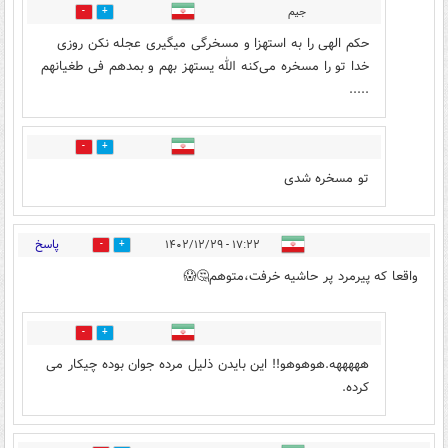
جیم
4
10
حکم الهی را به استهزا و مسخرگی میگیری عجله نکن روزی
خدا تو را مسخره می‌کنه الله یستهز بهم و بمدهم فی طغیانهم
.....
0
0
تو مسخره شدی
پاسخ
۱۷:۲۲ - ۱۴۰۲/۱۲/۲۹
1
11
واقعا که پیرمرد پر حاشیه خرفت،متوهم🤔😱
1
6
هههههه.هوهوهو!! این بایدن ذلیل مرده جوان بوده چیکار می
کرده.