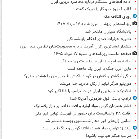
ادامه ادعاهای سنتکام درباره محاصره دریایی ایران
قالیباف روز خبرنگار را تبریک گفت
رویای ائتلاف مکه
روزنامه‌های ورزشی امروز ‌شنبه ۱۷ مرداد ۱۴۰۵
پالایشگاه سیزران منفجر شد
تشریح جزئیات صدور احکام بازنشستگی
هشدار ارشدترین ژنرال آمریکا درباره محدودیت‌های نظامی علیه ایران
صفحه نخست روزنامه‌های شنبه ۱۷ مرداد ۱۴۰۵
بیانیه سپاه پاسداران به مناسبت روز خبرنگار
فارن افرز: جنگ با ایران یک فاجعه است
تنگی انگشتر و کفش در گرما؛ واکنش طبیعی بدن یا هشدار جدی؟
مورینیو هرگز نباید از رئال مادرید جدا می‌شد
آتلانتیک: تاب‌آوری ایران دولت ترامپ را غافلگیر کرد
ترامپ باعث افول هژمونی آمریکا شد!
فشار هم‌زمان گرانی مواد اولیه و افت تقاضا بر بازار پلاستیک
رقابت ۲۸ والیبالیست برای حضور در فهرست نهایی تیم ملی
اسامی ژل‌های غیر مجاز شستشوی پوست منتشر شد
سندرز: ترامپ نماد فساد، اقتدارگرایی و جنگ‌طلبی است!
مراقب علائم هپاتیت باشید!