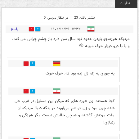
نظرات
انتشار یافته: 23
در انتظار بررسی: 0
پاسخ
۱۶:۳۲ - ۱۴۰۲/۱۲/۲۹
5
10
مردیکه هرزه،جو بایدن حدود نود سال سن دارد باز چشم چرانی می کند،
و یا با درو دیوار حرف میزنه 🤭
4
7
یه جوری به زنه زل زده بود که. خرف خوک.
0
0
کجا هستند اون هرزه های که میگن این مسایل در غرب حل
شده چون مرد و زن تو هم می‌آورند در ینگه دنیا! مرتیکه از
وقت مردنش گذشته و هیچی حالیش نیست مگر هرزگی و
زنبازی!