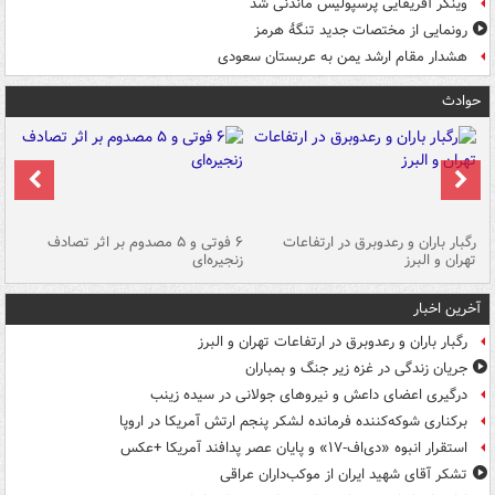
وینگر آفریقایی پرسپولیس ماندنی شد
رونمایی از مختصات جدید تنگۀ هرمز
هشدار مقام ارشد یمن به عربستان سعودی
حوادث
رگبار باران و رعدوبرق در ارتفاعات
۶ فوتی و ۵ مصدوم بر اثر تصادف
گر
تهران و البرز
زنجیره‌ای
قط
آخرین اخبار
رگبار باران و رعدوبرق در ارتفاعات تهران و البرز
جریان زندگی در غزه زیر جنگ و بمباران
درگیری اعضای داعش و نیروهای جولانی در سیده زینب
برکناری شوکه‌کننده فرمانده لشکر پنجم ارتش آمریکا در اروپا
استقرار انبوه «دی‌اف‑۱۷» و پایان عصر پدافند آمریکا +عکس
تشکر آقای شهید ایران از موکب‌داران عراقی