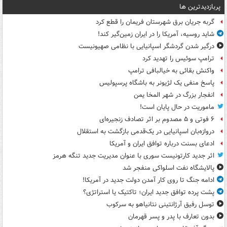
پربازدیدترین ها
گربه جریان برق شهرستان فریمان را قطع کرد
شاید روسیه، آمریکا را در ایران زمین‌گیر کند!
درگیر شدن گردشگر اسپانیایی با نظامی صهیونیست
ترامپ سوئیس را تهدید کرد
واکنش بقائی به خیالبافی ترامپ
پاسخ منفی یک لژیونر به باشگاه پرسپولیس
انفجار بزرگ در شهر المخا یمن
ماموریت در حال پایان است!
۶ فوتی و ۵ مصدوم بر اثر تصادف زنجیره‌ای
دروازه‌بان اسپانیایی در یک‌قدمی بازگشت به استقلال
ادعای بسنت درباره توافق ایران و آمریکا
اثر جدید کارتونیست سوری با عنوان مدیریت جدید تنگه هرمز
پالایشگاه نفت اسلواکی منفجر شد
ادامه جنگ تا روی کار آمدن دولت جدید در آمریکا!
پشت پرده توافق جدید ایران؛ تاکتیک یا استراتژی؟
توسل رفیق آرژانتینی نتانیاهو به سرکوب
بدون تعارف با پدر و پسر قهرمان