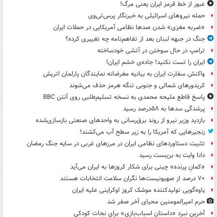
عبور از خط قرمز ایران یعنی مرگ!
حمله نیروهای اسرائیلی به خبرنگار پرس‌تی‌وی
«ضربه مغزی» شدن صدها نظامی آمریکایی در حملات ایران
جنگ در جبهه لبنان بعد از تفاهم‌نامه چه تغییری کرده؟
ترامپ در حال سوختن در آتشی خودساخته
ایران را تست نکنید! جاده‌ی خشم ایران!
واکنش سفارت ایران به بیانیه مغرضانه نمایندگان پارلمان اتریش
کریدورهای شمالی و جنوبی تنگه هرمز حذف می‌شوند
پاسخ قاطع ملیحه محمدی به نسخه تسلیم‌طلبی روی آنتن BBC
پرشدگی سدها به ۵۸درصد رسید
بازدید وزیر نیرو از روند برق‌رسانی به واحدهای صنعتی بازسازی‌شده
زنجیرهایی که آمریکا را به زیر سطح آب می‌کشند!
تثبیت دستاوردهای نظامی ایران در مرزهای غربی در سایه جنگ رمضان
دانا وایت به بن‌بست رسید
«کمانِ پرنده» چینی برای شکار کروزها به ایران می‌آید
۷۰ درصد از صهیونیست‌ها نگران سلامت انتخابات هستند
یاوه‌گویی تولیدکننده موشک کروز اوکراینی علیه ایران
حرم امیرالمومنین محیای آخر صفر شد
آخرین نبرد «داستان اسباب‌بازی» برای نجات کودکی