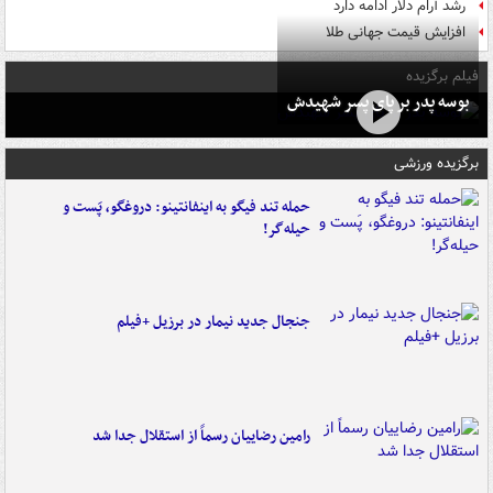
رشد آرام دلار ادامه دارد
افزایش قیمت جهانی طلا
فیلم برگزیده
بوسه‌ پدر بر پای پسر شهیدش
برگزیده ورزشی
حمله تند فیگو به اینفانتینو: دروغگو، پَست‌ و
حیله‌گر!
جنجال جدید نیمار در برزیل +فیلم
رامین رضاییان رسماً از استقلال جدا شد