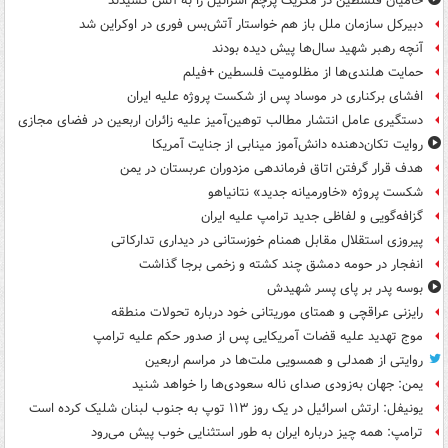
حامیان فلسطین در مکزیک پرچم اسرائیل را به آتش کشیدند
دبیرکل سازمان ملل باز هم خواستار آتش‌بس فوری در اوکراین شد
آنچه رهبر شهید سال‌ها پیش دیده بودند
حمایت هلندی‌ها از مظلومیت فلسطین +فیلم
افشای برکناری در موساد پس از شکست پروژه علیه ایران
دستگیری عامل انتشار مطالب توهین‌آمیز علیه زائران اربعین در فضای مجازی
روایت تکان‌دهنده دانش‌آموز مینابی از جنایت آمریکا
هدف قرار گرفتن اتاق‌ فرماندهی مزدوران عربستان در یمن
شکست پروژه «خاورمیانه جدید» نتانیاهو
گزافه‌گویی و لفاظی جدید ترامپ علیه ایران
پیروزی استقلال مقابل همنام خوزستانی در دیداری تدارکاتی
انفجار در حومه دمشق چند کشته و زخمی برجا گذاشت
بوسه‌ پدر بر پای پسر شهیدش
رایزنی عراقچی و همتای موریتانی خود درباره تحولات منطقه
موج تهدید علیه قضات آمریکایی پس از صدور حکم علیه ترامپ
روایتی از همدلی و همسویی ملت‌ها در مراسم اربعین
یمن: جهان به‌زودی صدای ناله سعودی‌ها را خواهد شنید
یونیفل: ارتش اسرائیل در یک روز ۱۱۳ توپ به جنوب لبنان شلیک کرده است
ترامپ: همه چیز درباره ایران به طور استثنایی خوب پیش می‌رود