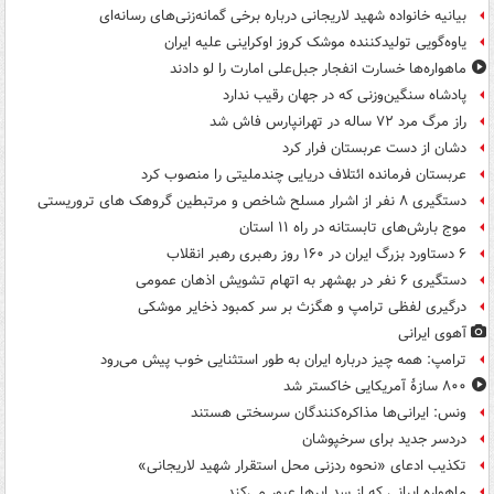
بیانیه خانواده شهید لاریجانی درباره برخی گمانه‌زنی‌های رسانه‌ای
یاوه‌گویی تولیدکننده موشک کروز اوکراینی علیه ایران
ماهواره‌ها خسارت انفجار جبل‌علی امارت را لو دادند
پادشاه سنگین‌وزنی که در جهان رقیب ندارد
راز مرگ مرد ۷۲ ساله در تهرانپارس فاش شد
دشان از دست عربستان فرار کرد
عربستان فرمانده ائتلاف دریایی چندملیتی را منصوب کرد
دستگیری ۸ نفر از اشرار مسلح شاخص و مرتبطین گروهک های تروریستی
موج بارش‌های تابستانه در راه ۱۱ استان
۶ دستاورد بزرگ ایران در ۱۶۰ روز رهبری رهبر انقلاب
دستگیری ۶ نفر در بهشهر به اتهام تشویش اذهان عمومی
درگیری لفظی ترامپ و هگزث بر سر کمبود ذخایر موشکی
آهوی ایرانی
ترامپ: همه چیز درباره ایران به طور استثنایی خوب پیش می‌رود
۸۰۰ سازۀ آمریکایی خاکستر شد
ونس: ایرانی‌ها مذاکره‌کنندگان سرسختی هستند
دردسر جدید برای سرخپوشان
تکذیب ادعای «نحوه ردزنی محل استقرار شهید لاریجانی»
ماهواره ایرانی که از سد ابرها عبور می‌کند