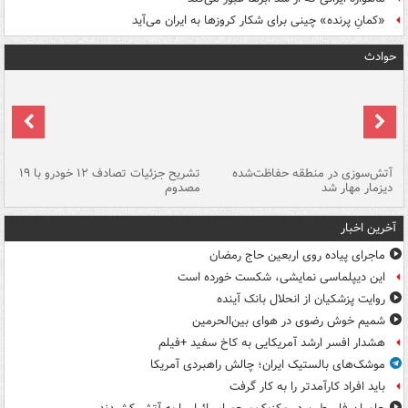
«کمانِ پرنده» چینی برای شکار کروزها به ایران می‌آید
حوادث
تصادف مرگبار در محور اهواز–شوش ۲
آتش‌سوزی در منطقه حفاظت‌شده
تشریح جزئیات تصادف ۱۲ خودرو با ۱۹
پا
دیزمار مهار شد
مصدوم
آخرین اخبار
ماجرای پیاده روی اربعین حاج رمضان
این دیپلماسی نمایشی، شکست خورده است
روایت پزشکیان از انحلال بانک آینده
شمیم خوش رضوی در هوای بین‌الحرمین
هشدار افسر ارشد آمریکایی به کاخ سفید +فیلم
موشک‌های بالستیک ایران؛ چالش راهبردی آمریکا
باید افراد کارآمدتر را به کار گرفت