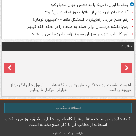
جنگ با ایران، آمریکا را به دشمن جهان تبدیل کرد
آیا تینا پاکروان بازهم از ساترا مجوز فعالیت می‌گیرد؟
رقم فسخ قرارداد رضاییان با استقلال فقط ۱۰۰میلیون تومان!
یمن: نقشه عربستان برای حمله به صنعاء را در نطفه خفه کردیم
آمریکا اوایل شهریور میزبان مجمع آژانس انرژی اتمی می‌شود
سلامت
اهمیت تشخیص زودهنگام بیماری‌های
ناگفته‌هایی از آمپول های لاغری؛ از
دریچه‌ای قلب
عوارض مرگبار تا زیبایی
تا
نسخه دسکتاپ
کليه حقوق اين سايت متعلق به پایگاه خبري-تحليلي مشرق نيوز می باشد و
استفاده از مطالب آن با ذکر منبع بلامانع است.
طراحی و تولید: نستوه