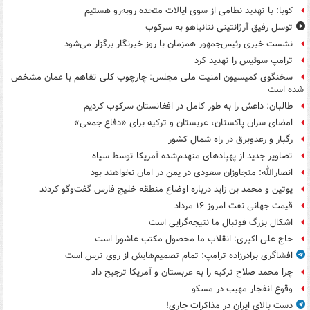
کوبا: با تهدید نظامی از سوی ایالات متحده روبه‌رو هستیم
توسل رفیق آرژانتینی نتانیاهو به سرکوب
نشست خبری رئیس‌جمهور همزمان با روز خبرنگار برگزار می‌شود
ترامپ سوئیس را تهدید کرد
سخنگوی کمیسیون امنیت ملی مجلس: چارچوب کلی تفاهم با عمان مشخص
شده است
طالبان: داعش را به طور کامل در افغانستان سرکوب کردیم
امضای سران پاکستان، عربستان و ترکیه برای «دفاع جمعی»
رگبار و رعدوبرق در راه شمال کشور
تصاویر جدید از پهپادهای منهدم‌شده آمریکا توسط سپاه
انصارالله: متجاوزان سعودی در یمن در امان نخواهند بود
پوتین و محمد بن زاید درباره اوضاع منطقه خلیج فارس گفت‌وگو کردند
قیمت جهانی نفت امروز ۱۶ مرداد
اشکال بزرگ فوتبال ما نتیجه‌گرایی است
حاج علی اکبری: انقلاب ما محصول مکتب عاشورا است
افشاگری برادرزاده ترامپ: تمام تصمیم‌هایش از روی ترس است
چرا محمد صلاح ترکیه را به عربستان و آمریکا ترجیح داد
وقوع انفجار مهیب در مسکو
دست بالای ایران در مذاکرات جاری!