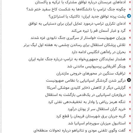
ادعاهای عربستان درباره توافق مشترک با ترکیه و پاکستان
چگونه جنگ ترامپ با دانشگاه‌ها به شکست کاخ سفید ختم شد؟
پشت پرده توافق جدید ایران؛ تاکتیک یا استراتژی؟
ادعای تکراری ترامپ درمورد تمایل ایران برای دستیابی به توافق
گرد و غبار آسمان قم را تیره می‌کند
وزیران صهیونیست خواستار از سرگیری جنگ نابودی غزه شدند
تلاش پزشکان استقلال برای رساندن چشمی به هفته اول لیگ برتر
بحران در راه‌آهن انگلیس ادامه دارد
هشدار نمایندگان جمهوری‌خواه به ترامپ درباره جنگ علیه ایران
وینگر آفریقایی پرسپولیس ماندنی شد
ترافیک سنگین در محورهای خروجی مازندران
درگیر شدن گردشگر اسپانیایی با نظامی صهیونیست
گزارشی دیگر از کاهش ذخایر کلیدی موشکی آمریکا
دروازه‌بان اسپانیایی در یک‌قدمی بازگشت به استقلال
تنگه هرمز ریاض را وادار به تخفیف‌دهی نفتی کرد
خرید گران استقلال سر از یونان درآورد
گربه جریان برق شهرستان فریمان را قطع کرد
استانبول میزبان سوپرجام اسپانیا شد
گفت وگوی تلفنی مودی و نتانیاهو درباره تحولات منطقه‌ای