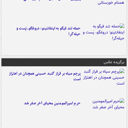
حمله تند فیگو به اینفانتینو: دروغگو، پَست‌ و
حیله‌گر!
برگزیده عکس
پرچم سیاه بر فراز گنبد حسینی همچنان در اهتزاز
است
حرم امیرالمومنین محیای آخر صفر شد