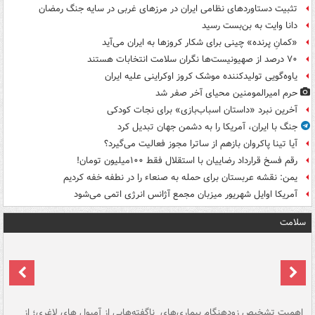
تثبیت دستاوردهای نظامی ایران در مرزهای غربی در سایه جنگ رمضان
دانا وایت به بن‌بست رسید
«کمانِ پرنده» چینی برای شکار کروزها به ایران می‌آید
۷۰ درصد از صهیونیست‌ها نگران سلامت انتخابات هستند
یاوه‌گویی تولیدکننده موشک کروز اوکراینی علیه ایران
حرم امیرالمومنین محیای آخر صفر شد
آخرین نبرد «داستان اسباب‌بازی» برای نجات کودکی
جنگ با ایران، آمریکا را به دشمن جهان تبدیل کرد
آیا تینا پاکروان بازهم از ساترا مجوز فعالیت می‌گیرد؟
رقم فسخ قرارداد رضاییان با استقلال فقط ۱۰۰میلیون تومان!
یمن: نقشه عربستان برای حمله به صنعاء را در نطفه خفه کردیم
آمریکا اوایل شهریور میزبان مجمع آژانس انرژی اتمی می‌شود
سلامت
اهمیت تشخیص زودهنگام بیماری‌های
ناگفته‌هایی از آمپول های لاغری؛ از