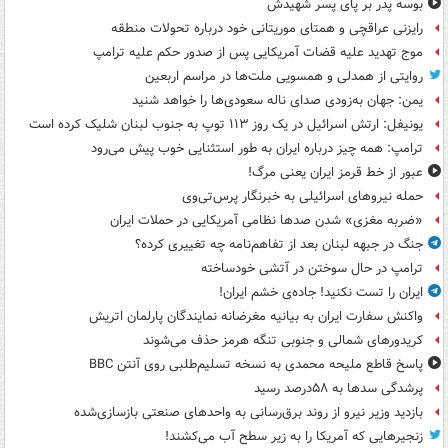
بوسه‌ پدر بر پای پسر شهیدش
رایزنی عراقچی و همتای موریتانی خود درباره تحولات منطقه
موج تهدید علیه قضات آمریکایی پس از صدور حکم علیه ترامپ
روایتی از همدلی و همسویی ملت‌ها در مراسم اربعین
یمن: جهان به‌زودی صدای ناله سعودی‌ها را خواهد شنید
یونیفل: ارتش اسرائیل در یک روز ۱۱۳ توپ به جنوب لبنان شلیک کرده است
ترامپ: همه چیز درباره ایران به طور استثنایی خوب پیش می‌رود
عبور از خط قرمز ایران یعنی مرگ!
حمله نیروهای اسرائیلی به خبرنگار پرس‌تی‌وی
«ضربه مغزی» شدن صدها نظامی آمریکایی در حملات ایران
جنگ در جبهه لبنان بعد از تفاهم‌نامه چه تغییری کرده؟
ترامپ در حال سوختن در آتشی خودساخته
ایران را تست نکنید! جاده‌ی خشم ایران!
واکنش سفارت ایران به بیانیه مغرضانه نمایندگان پارلمان اتریش
کریدورهای شمالی و جنوبی تنگه هرمز حذف می‌شوند
پاسخ قاطع ملیحه محمدی به نسخه تسلیم‌طلبی روی آنتن BBC
پرشدگی سدها به ۵۸درصد رسید
بازدید وزیر نیرو از روند برق‌رسانی به واحدهای صنعتی بازسازی‌شده
زنجیرهایی که آمریکا را به زیر سطح آب می‌کشند!