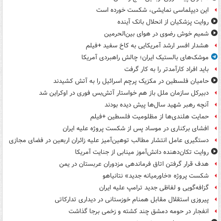
این دیپلماسی نمایشی، شکست خورده است
روایت پزشکیان از انحلال بانک آینده
شمیم خوش رضوی در هوای بین‌الحرمین
هشدار افسر ارشد آمریکایی به کاخ سفید +فیلم
موشک‌های بالستیک ایران؛ چالش راهبردی آمریکا
باید افراد کارآمدتر را به کار گرفت
حامیان فلسطین در مکزیک پرچم اسرائیل را به آتش کشیدند
دبیرکل سازمان ملل باز هم خواستار آتش‌بس فوری در اوکراین شد
آنچه رهبر شهید سال‌ها پیش دیده بودند
حمایت هلندی‌ها از مظلومیت فلسطین +فیلم
افشای برکناری در موساد پس از شکست پروژه علیه ایران
دستگیری عامل انتشار مطالب توهین‌آمیز علیه زائران اربعین در فضای مجازی
روایت تکان‌دهنده دانش‌آموز مینابی از جنایت آمریکا
هدف قرار گرفتن اتاق‌ فرماندهی مزدوران عربستان در یمن
شکست پروژه «خاورمیانه جدید» نتانیاهو
گزافه‌گویی و لفاظی جدید ترامپ علیه ایران
پیروزی استقلال مقابل همنام خوزستانی در دیداری تدارکاتی
انفجار در حومه دمشق چند کشته و زخمی برجا گذاشت