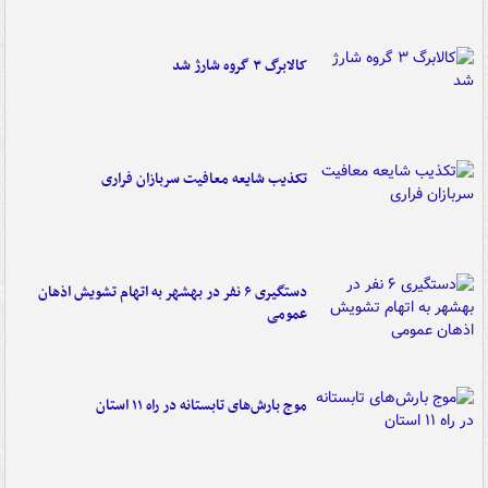
کالابرگ ۳ گروه شارژ شد
تکذیب شایعه معافیت سربازان فراری
دستگیری ۶ نفر در بهشهر به اتهام تشویش اذهان
عمومی
موج بارش‌های تابستانه در راه ۱۱ استان