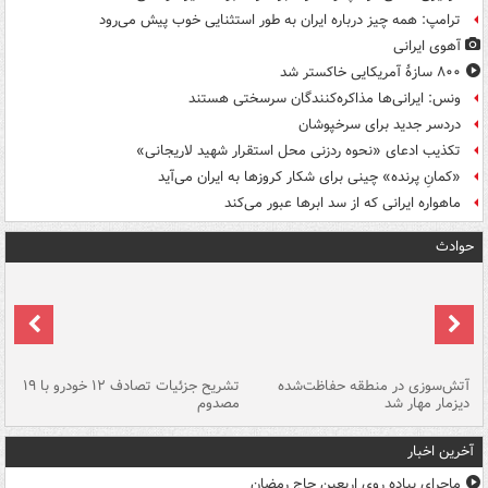
ترامپ: همه چیز درباره ایران به طور استثنایی خوب پیش می‌رود
آهوی ایرانی
۸۰۰ سازۀ آمریکایی خاکستر شد
ونس: ایرانی‌ها مذاکره‌کنندگان سرسختی هستند
دردسر جدید برای سرخپوشان
تکذیب ادعای «نحوه ردزنی محل استقرار شهید لاریجانی»
«کمانِ پرنده» چینی برای شکار کروزها به ایران می‌آید
ماهواره ایرانی که از سد ابرها عبور می‌کند
حوادث
تصادف مرگبار در محور اهواز–شوش ۲
آتش‌سوزی در منطقه حفاظت‌شده
تشریح جزئیات تصادف ۱۲ خودرو با ۱۹
پا
دیزمار مهار شد
مصدوم
آخرین اخبار
ماجرای پیاده روی اربعین حاج رمضان