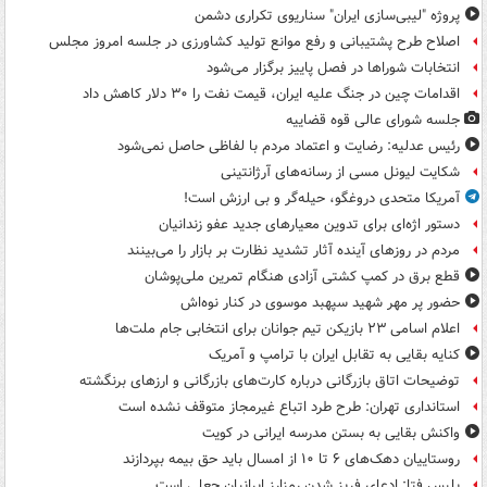
پروژه "لیبی‌سازی ایران" سناریوی تکراری دشمن
اصلاح طرح پشتیبانی و رفع موانع تولید کشاورزی در جلسه امروز مجلس
انتخابات شوراها در فصل پاییز برگزار می‌شود
اقدامات چین در جنگ علیه ایران، قیمت نفت را ۳۰ دلار کاهش داد
جلسه شورای عالی قوه قضاییه
رئیس عدلیه: رضایت و اعتماد مردم با لفاظی حاصل نمی‌شود
شکایت لیونل مسی از رسانه‌های آرژانتینی
آمریکا متحدی دروغگو، حیله‌گر و بی ارزش است!
دستور اژه‌ای برای تدوین معیارهای جدید عفو زندانیان
مردم در روزهای آینده آثار تشدید نظارت بر بازار را می‌بینند
قطع برق در کمپ کشتی آزادی هنگام تمرین ملی‌پوشان
حضور پر مهر شهید سپهبد موسوی در کنار نوه‌اش
اعلام اسامی ۲۳ بازیکن تیم جوانان برای انتخابی جام ملت‌ها
کنایه بقایی به تقابل ایران با ترامپ و آمریک
توضیحات اتاق بازرگانی درباره کارت‌های بازرگانی و ارزهای برنگشته
استانداری تهران: طرح طرد اتباع غیرمجاز متوقف نشده است
واکنش بقایی به بستن مدرسه ایرانی در کویت
روستاییان دهک‌های ۶ تا ۱۰ از امسال باید حق بیمه بپردازند
پلیس فتا: ادعای فریز شدن رمزارز ایرانیان جعلی است