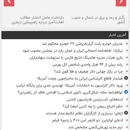
رگبار و رعد و برق در شمال و جنوب
بازداشت عامل انتشار مطالب
کشور
اهانت‌آمیز درباره راهپیمایی اربعین
گر
آخرین اخبار
مدیران خودرو بابت گران‌فروشی ۲۶ خودرو محکوم شد
نیکزاد: تفاهنامه احتمالی ایران و عمان باید در مجلس مصوب شود
بازی هیات مدیره هلدینگ خلیج فارس با سرنوشت سهامداران
رشد بیش از ۹۴ هزار واحدی شاخص کل بورس
چرا در بازار جهانی دلار ضعیف و طلا قوی شد؟
هشدار قاطع کارشناس ایرانی به ماجراجویی مجدد آمریکا
ورود تاکر کارلسون به انتخابات آمریکا؛ تهدیدی جدی برای پایگاه ترامپ
توافقنامه مکه؛ شکل‌گیری ناتوی اسلامی یا اقدامی فاقد اثر راهبردی؟
استعفای نایب‌رئیس فدراسیون کشتی
حکم اخراج ربیعی را چه کسی امضا کرد؟
اژه‌ای: بسیاری از کارگزاران نظام تکلیف‌مدار هستند
ادعای اوکراین: دو لانچر اس-۴۰۰ را زدیم+ فیلم
تیم جدید پورعلی‌گنجی مشخص شد