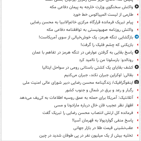
واکنش سخنگوی وزارت خارجه به پیمان دفاعی مکه
طارمی از لیست المپیاکوس خط خورد
پیام تبریک فرمانده قرارگاه مرکزی خاتم‌الانبیا به محسن رضایی
واکنش روزنامه صهیونیستی به توافقنامه دفاعی مکه
بازگشایی تنگه هرمز، یک خوش‌خیالی از سوی آمریکاست!
بازیکنی که چشم فلیک را گرفت!
پاسخ بقایی به گرفتن عوارض در تنگه هرمز در تفاهم با عمان
رونالدو: بارسلونا من را ناامید کرد
کشف بقایای یک کشتی باستانی رومی در سواحل ایتالیا
بقائی: اوکراین جبران نکند، جبران می‌کنیم
اینفوگرافیک/ زندگینامه محسن رضایی دبیر شورای عالی امنیت‌ ملی
رگبار و رعد و برق در شمال و جنوب کشور
آتلانتیک: آمریکا برای حمله به عمق روسیه اطلاعات به کی‌یف می‌دهد
اظهار نظر عجیب فان خال درباره مارادونا و مسی
فرمانده کل ارتش انتصاب محسن رضایی را تبریک گفت
پاسخ منفی گواردیولا به قهرمان آسیا!
عقب‌نشینی قیمت طلا در بازار جهانی
تخلیه بیش از یک میلیون نفر در پی طوفان شدید در چین