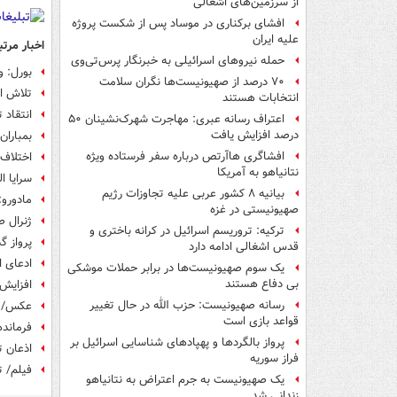
از سرزمین‌های اشغالی
افشای برکناری در موساد پس از شکست پروژه
علیه ایران
اخبار مرتب
حمله نیروهای اسرائیلی به خبرنگار پرس‌تی‌وی
بورل: 
۷۰ درصد از صهیونیست‌ها نگران سلامت
تلاش ا
انتخابات هستند
انتقاد 
اعتراف رسانه عبری: مهاجرت شهرک‌نشینان ۵۰
درصد افزایش یافت
بمباران
افشاگری هاآرتص درباره سفر فرستاده ویژه
اختلاف د
نتانیاهو به آمریکا
سرایا 
بیانیه ۸ کشور عربی علیه تجاوزات رژیم
مادورو:
صهیونیستی در غزه
ژنرال 
ترکیه: تروریسم اسرائیل در کرانه باختری و
پرواز گ
قدس اشغالی ادامه دارد
ادعای 
یک‌ سوم صهیونیست‌ها در برابر حملات موشکی
بی دفاع هستند
افزایش شما
رسانه صهیونیست: حزب الله در حال تغییر
عکس/ م
قواعد بازی است
فرمانده
پرواز بالگردها و پهپادهای شناسایی اسرائیل بر
اذعان ت
فراز سوریه
فیلم/ 
یک صهیونیست به جرم اعتراض به نتانیاهو
زندانی شد