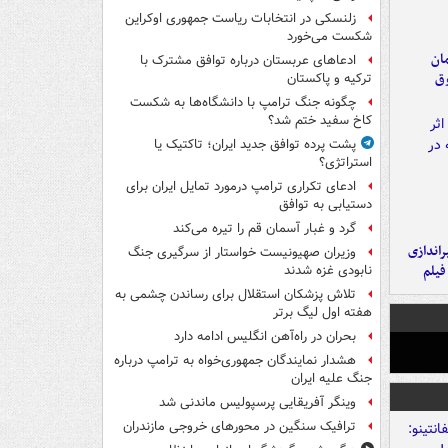
زلنسکی در انتخابات ریاست جمهوری اوکراین
شکست می‌خورد
مان
ادعاهای عربستان درباره توافق مشترک با
وق
ترکیه و پاکستان
چگونه جنگ ترامپ با دانشگاه‌ها به شکست
کاخ سفید ختم شد؟
پشت پرده توافق جدید ایران؛ تاکتیک یا
استراتژی؟
ادعای تکراری ترامپ درمورد تمایل ایران برای
دستیابی به توافق
گرد و غبار آسمان قم را تیره می‌کند
یراندازی
وزیران صهیونیست خواستار از سرگیری جنگ
فیلم
نابودی غزه شدند
تلاش پزشکان استقلال برای رساندن چشمی به
هفته اول لیگ برتر
بحران در راه‌آهن انگلیس ادامه دارد
هشدار نمایندگان جمهوری‌خواه به ترامپ درباره
جنگ علیه ایران
وینگر آفریقایی پرسپولیس ماندنی شد
ترافیک سنگین در محورهای خروجی مازندران