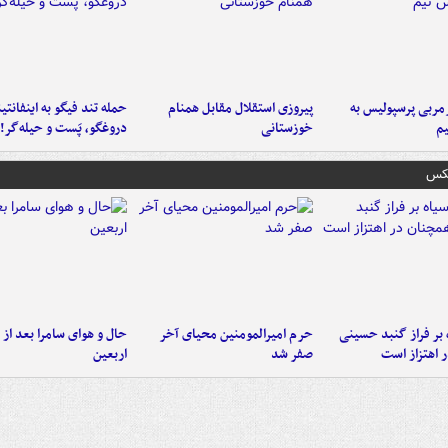
ربی پرسپولیس به
پیروزی استقلال مقابل همنام
حمله تند فیگو به اینفانتین
م
خوزستانی
دروغگو، پَست‌ و حیله‌گر!
عکس
 بر فراز گنبد حسینی
حرم امیرالمومنین محیای آخر
حال و هوای سامرا بعد از ا
 اهتزاز است
صفر شد
اربعین