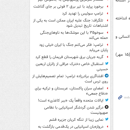
 آستانه
برخورد پراید با تیر برق ۲ فوتی بر جای گذاشت
ترامپ سوئیس را تهدید کرد
 انداخته
تلگراف: جنگ علیه ایران ممکن است به یکی از
اشتباهات تاریخ تبدیل شود
سوخو۳۵ با این موشک‌ها به ناوهای‌جنگی
انسانی و
حمله می‌کند
ترامپ: فکر می‌کنم جنگ با ایران خیلی زود
پایان می‌یابد
شمار شهدای تجاوز رژیم صهیونیستی به نوار غزه از هفتم اکتبر سال گذشته میلادی (۱۵ مهر)
گربه جریان برق شهرستان فریمان را قطع کرد
استقبال خاص دخترک عراقی از زائران اربعین
حسینی
افشاگری برادرزاده ترامپ: تمام تصمیم‌هایش از
روی ترس است
امضای سران پاکستان، عربستان و ترکیه برای
«دفاع جمعی»
ایالات متحده واقعاً یک «ببر کاغذی» است!
درگیر شدن گردشگر اسپانیایی با نظامی
صهیونیست
نمایی زیبا از تنگه کریان جزیره قشم
دروازه‌بان اسپانیایی در یک‌قدمی بازگشت به