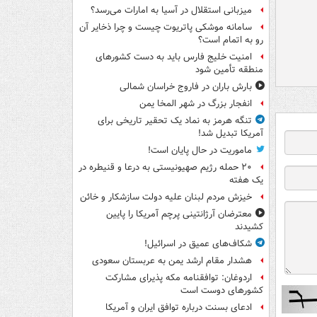
میزبانی استقلال در آسیا به امارات می‌رسد؟
سامانه موشکی پاتریوت چیست و چرا ذخایر آن
رو به اتمام است؟
امنیت خلیج فارس باید به دست کشورهای
منطقه تأمین شود
بارش باران در فاروج خراسان شمالی
انفجار بزرگ در شهر المخا یمن
تنگه هرمز به نماد یک تحقیر تاریخی برای
آمریکا تبدیل شد!
ماموریت در حال پایان است!
۲۰ حمله رژیم صهیونیستی به درعا و قنیطره در
یک هفته
خیزش مردم لبنان علیه دولت سازشکار و خائن
معترضان آرژانتینی پرچم آمریکا را پایین
کشیدند
شکاف‌های عمیق در اسرائیل!
هشدار مقام ارشد یمن به عربستان سعودی
اردوغان: توافقنامه مکه پذیرای مشارکت
کشورهای دوست است
ادعای بسنت درباره توافق ایران و آمریکا