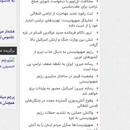
مخالفت تل‌آویو با درخواست شورای صلح
ترامپ برای عقب‌نشینی
ثبت رکورد جدید مهاجرت از اراضی اشغالی
تحلیلگر صهیونیست: تهدیدهای ترامپ اعتبار
خود را از دست داده
هشدار سرم
ترور ناکام فرمانده جدید عزالدین قسام در غزه
جاسوس تی
تنش بین وزارت جنگ و ارتش اسرائیل بالا
گرفت
برگزیده 
رژیم صهیونیستی به دنبال جذب نیرو از
کشورهای عربی
رسانه عبری: ایران به نقطه ضعف ترامپ پی
برده است
وضعیت قرمز در ساختار سایبری رژیم
صهیونیستی
رسانه عبری: اسرائیل مجبور به واردات برق
خواهد شد
پرچم سیاه
وقوع آتش‌سوزی گسترده مجدد در جنگل‌های
همچنان در
قدس اشغالی
واکنش حماس به تشدید حملات رژیم
صهیونیستی به غزه
صهیونیست‌ها منازل مردم لبنان را به ‌آتش