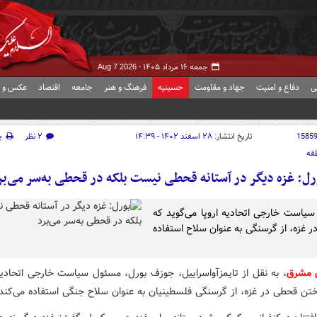
جمعه ۱۶ مرداد ۱۴۰۵ -
Aug 7 2026
ی
دفاع و امنیت
جهاد و مقاومت
حسینیه
فرهنگ و هنر
جامعه
اقتصاد
عکس و ف
1585
تاریخ انتشار:
۲۸ اسفند ۱۴۰۲ - ۱۴:۳۹
۲ نظر
چ
قه
رل: غزه دیگر در آستانه قحطی نیست بلکه در قحطی به‌سر می‌بر
یاست خارجی اتحادیه اروپا می‌گوید که
در غزه، از گرسنگی به عنوان سلاح استفاده
ش مشرق
، به نقل از تایمزآواسراییل، جوزف بورل، مسئول سیاست خارجی اتحادیه 
داختن قحطی در غزه، از گرسنگی فلسطینیان به عنوان سلاح جنگی استفاده می‌کند.