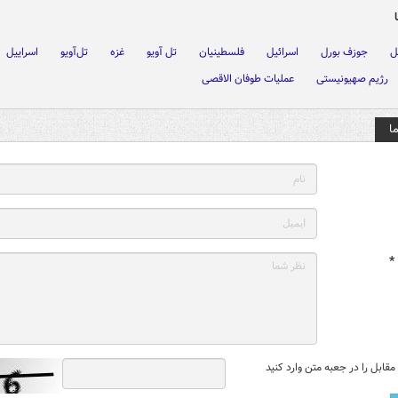
ل
جوزف بورل
اسرائیل
فلسطینیان
تل آویو
غزه
تل‌آویو
اسراییل
رژیم صهیونیستی
عملیات طوفان الاقصی
ا
*
قابل را در جعبه متن وارد کنید