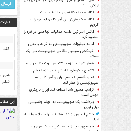
سیاستمدار لبنانی: توافق بیروت با تل آویو بی
ارزش است
نتانیاهو یک کلاهبردار بالفطره است
نتانیاهو: پیش‌نویس آمریکا درباره غزه را رد
نظرات
کردیم
ارتش اسرائیل دامنه عملیات تهاجمی در غزه را
محدود کرد
ادامه تجاوزات صهیونیستی به کرانه باختری
فقط ام
خودکشی سومین نظامی صهیونیست طی یک
هفته
شمار شهدای غزه به ۷۳ هزار و ۳۷۷ نفر رسید
تشییع پیکرهای ۱۱۲ شهید در غزه +فیلم
شرم با
نعیم قاسم: تفاهم ایران و آمریکا، رژیم
شکم
صهیونیستی را مهار کرد
ترامپ مجبور شد اعتراف کند ایران بازیگری
مهمی است
این مطالب
بازداشت یک صهیونیست به اتهام جاسوسی
برای ایران
خشم لیبرمن از عقب‌نشینی ترامپ از حمله به
ایران
حمله پهپادی رژیم اسرائیل به یک خودرو در