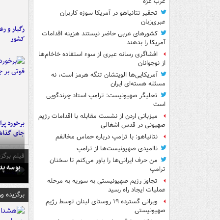
غرب غزه
تحقیر نتانیاهو در آمریکا سوژه کاربران
عبری‌زبان
رگبار و رع
کشورهای عربی حاضر نیستند هزینه اقدامات
کشور
آمریکا را بدهند
افشاگری رسانه عبری از سوء استفاده خاخام‌ها
از نوجوانان
آمریکایی‌ها الویتشان تنگه هرمز است، نه
مسئله هسته‌ای ایران
تحلیگر صهیونیست: ترامپ استاد چرندگویی
است
میزبانی اردن از نشست مقابله با اقدامات رژیم
صهیونی در قدس اشغالی
جای گذا
نتانیاهو: با ترامپ درباره حماس مخالفم
ناامیدی صهیونیست‌ها از ترامپ
فیلم برگزی
من حرف ایرانی‌ها را باور می‌کنم تا سخنان
بوسه‌ پ
ترامپ
تجاوز رژیم صهیونیستی به سوریه به مرحله
عملیات ایجاد راه رسید
برگزیده و
ویرانی گسترده ۱۹ روستای لبنان توسط رژیم
صهیونیستی