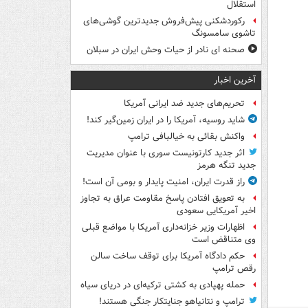
استقلال
رکوردشکنی پیش‌فروش جدیدترین گوشی‌های
تاشوی سامسونگ
صحنه ای نادر از حیات وحش ایران در سبلان
آخرین اخبار
تحریم‌های جدید ضد ایرانی آمریکا
شاید روسیه، آمریکا را در ایران زمین‌گیر کند!
واکنش بقائی به خیالبافی ترامپ
اثر جدید کارتونیست سوری با عنوان مدیریت
جدید تنگه هرمز
راز قدرت ایران، امنیت پایدار و بومی آن است!
به تعویق افتادن پاسخ مقاومت عراق به تجاوز
اخیر آمریکایی سعودی
اظهارات وزیر خزانه‌داری آمریکا با مواضع قبلی
وی متناقض است
حکم دادگاه آمریکا برای توقف ساخت سالن
رقص ترامپ
حمله پهپادی به کشتی ترکیه‌ای در دریای سیاه
ترامپ و نتانیاهو جنایتکار جنگی هستند!