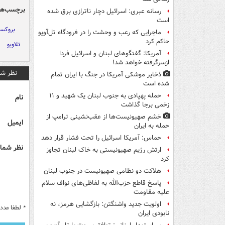
برچسب‌ها
رسانه عبری: اسرائیل دچار ناترازی برق شده
است
بروکس
ماجرایی که رعب و وحشت را در فرودگاه تل‌آویو
حاکم کرد
تلاویو
آمریکا: گفتگوهای لبنان و اسرائیل فردا
ازسرگرفته خواهد شد!
نظر شم
ذخایر موشکی آمریکا در جنگ با ایران تمام
شده است
حمله پهپادی به جنوب لبنان یک شهید و ۱۱
نام
زخمی برجا گذاشت
خشم صهیونیست‌ها از عقب‌نشینی ترامپ از
ایمیل
حمله به ایران
حماس: آمریکا اسرائیل را تحت فشار قرار دهد
نظر شما 
ارتش رژیم صهیونیستی به خاک لبنان تجاوز
کرد
هلاکت دو نظامی صهیونیست در جنوب لبنان
پاسخ قاطع حزب‌الله به لفاظی‌های نواف سلام
علیه مقاومت
اولویت جدید واشنگتن: بازگشایی هرمز، نه
*
لطفا عدد م
نابودی ایران