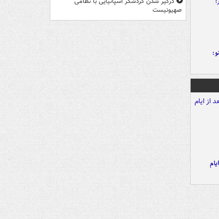
درگیر شدن گردشگر اسپانیایی با نظامی
صهیونیست
و:
یام