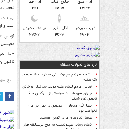
بورل در 
اذان صبح
طلوع آفتاب
اذان ظهر
قحطی، بلک
۱۲:۱۰
۰۵:۱۷
۰۳:۴۲
وی تاکید 
است و ای
غروب خورشید
اذان مغرب
نیمه‌شب شرعی
۲۳:۲۲
۱۹:۲۳
۱۹:۰۳
آژانس کار
معیشتی س
تاکنون به ۳۱ هزار و ۷۲۶ تن رسیده
تازه های تحولات منطقه
۲۰ حمله رژیم صهیونیستی به درعا و قنیطره در
منبع: مهر
یک هفته
خیزش مردم لبنان علیه دولت سازشکار و خائن
وزیران صهیونیست خواستار از سرگیری جنگ
نابودی غزه شدند
انصارالله: متجاوزان سعودی در یمن در امان
نخواهند بود
صنعا: نیروهای ما در کمین‌ هستند
اذعان رسانه صهیونیست به موج بی‌سابقه فرار