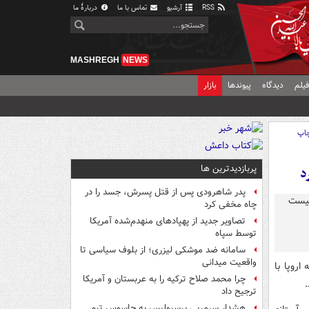
RSS
آرشیو
تماس با ما
دربارهٔ ما
MASHREGH
NEWS
یلم
دیدگاه
پیوندها
بازار
اپ
پربازدیدترین ها
د
پدر شاهرودی پس از قتل پسرش، جسد را در
چاه مخفی کرد
تصاویر جدید از پهپادهای منهدم‌شده آمریکا
توسط سپاه
سامانه ضد موشکی لیزری؛ از بلوف سیاسی تا
واقعیت میدانی
اروپا با
چرا محمد صلاح ترکیه را به عربستان و آمریکا
ترجیح داد
هشدار سرمربی پرسپولیس به جاسوس تیم