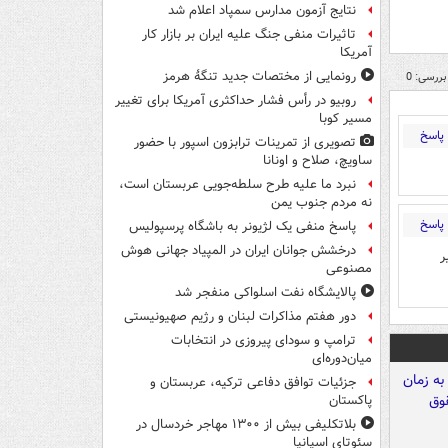
نتایج آزمون مدارس سمپاد اعلام شد
تاثیرات منفی جنگ علیه ایران بر بازار کار
آمریکا
رونمایی از مختصات جدید تنگۀ هرمز
بررسی: 0
روبیو در رأس فشار حداکثری آمریکا برای تغییر
مسیر کوبا
پاسخ
تصویری از تمرینات ترابزون اسپور با حضور
ساویچ، صلاح و اونانا
نبرد ما علیه طرح سلطه‌جویی عربستان است،
نه مردم جنوب یمن
پاسخ
پاسخ منفی یک لژیونر به باشگاه پرسپولیس
درخشش جوانان ایران در المپیاد جهانی هوش
ر
مصنوعی
پالایشگاه نفت اسلواکی منفجر شد
دور هفتم مذاکرات لبنان و رژیم صهیونیستی
ترامپ و سودای پیروزی در انتخابات
میان‌دوره‌ای
جزئیات توافق دفاعی ترکیه، عربستان و
پاکستان
بلاتکلیفی بیش از ۱۳۰۰ مهاجر خردسال در
سئوتای اسپانیا