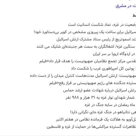
ط
وضعیت در غزه، نماد شکست انسانیت است
سرائیل برای ساخت یک پیروزی مشخص در کویر بی‌دستاورد خود!
تند اسموتریچ از رئیس ستاد مشترک ارتش اسرائیل
 سنگین غزه/ اشغالگران به سمت هر جنبنده‌ای شلیک می کنند
ر اردوگاه اروپا بر سر ایران
القدس مرکز تجمع نظامیان صهیونیست را هدف قرار داد+فیلم
 پوتین کل امپراطوری غرب را شکست داد
صهیونیست: ارتش اسرائیل مدت‌هاست کنترل میدان را از دست داده
سترده جنگنده های رژیم صهیونیستی بر فراز رفح+فیلم
ارتش اسرائیل درباره شهادت عضو ارشد حماس
ر شهدای نوار غزه به ۳۱ هزار و ۹۸۸ نفر
اه رمضان در سایه جنگ در غزه
ی نتانیاهو در جنگ غزه جای نگرانی دارد!
ل‌آویو به هلاکت یک فرمانده نظامی در هفتم اکتبر
تظاهرات گسترده مراکشی‌ها در حمایت از غزه و فلسطین