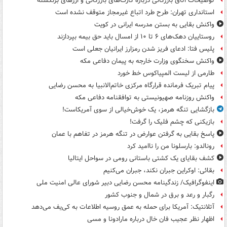
توضیحات اتاق بازرگانی درباره کارت‌های بازرگانی و ارزهای برنگشته
استانداری تهران: طرح طرد اتباع غیرمجاز متوقف نشده است
واکنش بقایی به بستن مدرسه ایرانی در کویت
روستاییان دهک‌های ۶ تا ۱۰ از امسال باید حق بیمه بپردازند
پلیس فتا: ادعای فریز شدن رمزارز ایرانیان جعلی است
واکنش سخنگوی وزارت خارجه به پیمان دفاعی مکه
طارمی از لیست المپیاکوس خط خورد
پیام تبریک فرمانده قرارگاه مرکزی خاتم‌الانبیا به محسن رضایی
واکنش روزنامه صهیونیستی به توافقنامه دفاعی مکه
بازگشایی تنگه هرمز، یک خوش‌خیالی از سوی آمریکاست!
بازیکنی که چشم فلیک را گرفت!
پاسخ بقایی به گرفتن عوارض در تنگه هرمز در تفاهم با عمان
رونالدو: بارسلونا من را ناامید کرد
کشف بقایای یک کشتی باستانی رومی در سواحل ایتالیا
بقائی: اوکراین جبران نکند، جبران می‌کنیم
اینفوگرافیک/ زندگینامه محسن رضایی دبیر شورای عالی امنیت‌ ملی
رگبار و رعد و برق در شمال و جنوب کشور
آتلانتیک: آمریکا برای حمله به عمق روسیه اطلاعات به کی‌یف می‌دهد
اظهار نظر عجیب فان خال درباره مارادونا و مسی