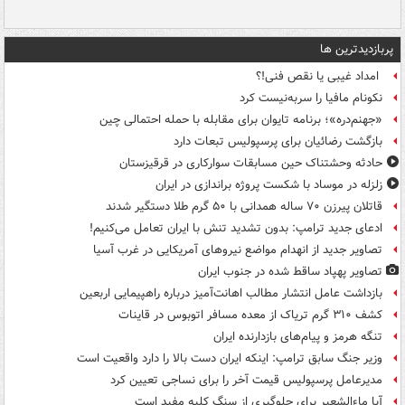
پربازدیدترین ها
امداد غیبی یا نقص فنی!؟
نکونام مافیا را سربه‌نیست کرد
«جهنم‌دره»؛ برنامه تایوان برای مقابله با حمله احتمالی چین
بازگشت رضائیان برای پرسپولیس تبعات دارد
حادثه وحشتناک حین مسابقات سوارکاری در قرقیزستان
زلزله در موساد با شکست پروژه براندازی در ایران
قاتلان پیرزن ۷۰ ساله همدانی با ۵۰ گرم طلا دستگیر شدند
ادعای جدید ترامپ: بدون تشدید تنش با ایران تعامل می‌کنیم!
تصاویر جدید از انهدام مواضع نیروهای آمریکایی در غرب آسیا
تصاویر پهپاد ساقط شده در جنوب ایران
بازداشت عامل انتشار مطالب اهانت‌آمیز درباره راهپیمایی اربعین
کشف ۳۱۰ گرم تریاک از معده مسافر اتوبوس در قاینات
تنگه هرمز و پیام‌های بازدارنده ایران
وزیر جنگ سابق ترامپ: اینکه ایران دست بالا را دارد واقعیت است
مدیرعامل پرسپولیس قیمت آخر را برای نساجی تعیین کرد
آیا ماءالشعیر برای جلوگیری از سنگ کلیه مفید است