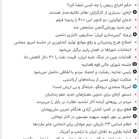
حکم اخراج ربیعی را چه کسی امضا کرد؟
اژه‌ای: بسیاری از کارگزاران نظام تکلیف‌مدار هستند
ادعای اوکراین: دو لانچر اس-۴۰۰ را زدیم+ فیلم
تیم جدید پورعلی‌گنجی مشخص شد
پروژه "لیبی‌سازی ایران" سناریوی تکراری دشمن
اصلاح طرح پشتیبانی و رفع موانع تولید کشاورزی در جلسه امروز مجلس
انتخابات شوراها در فصل پاییز برگزار می‌شود
اقدامات چین در جنگ علیه ایران، قیمت نفت را ۳۰ دلار کاهش داد
جلسه شورای عالی قوه قضاییه
رئیس عدلیه: رضایت و اعتماد مردم با لفاظی حاصل نمی‌شود
شکایت لیونل مسی از رسانه‌های آرژانتینی
آمریکا متحدی دروغگو، حیله‌گر و بی ارزش است!
دستور اژه‌ای برای تدوین معیارهای جدید عفو زندانیان
مردم در روزهای آینده آثار تشدید نظارت بر بازار را می‌بینند
قطع برق در کمپ کشتی آزادی هنگام تمرین ملی‌پوشان
حضور پر مهر شهید سپهبد موسوی در کنار نوه‌اش
اعلام اسامی ۲۳ بازیکن تیم جوانان برای انتخابی جام ملت‌ها
کنایه بقایی به تقابل ایران با ترامپ و آمریک