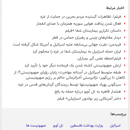
اخبار مرتبط
فیلم/ تظاهرات گسترده مردم بحرین در حمایت از غزه
فعال شدن پدافند هوایی سوریه همزمان با صدای انفجار
داستان تکراری بیمارستان شفا +فیلم
دیدار مقام‌های چینی‌ و رهبران حماس در قطر
فریدمن: نفرت جهانی بی‌سابقه علیه اسرائیل و آمریکا شکل گرفته است
ایران حمله اسراییل به بیمارستان شفا در غزه را محکوم کرد
فیلم/لحظه نفس گیر بمباران
ارتش صهیونیستی کشته شدن یک فرمانده دیگر خود را تأیید کرد
طبقه متوسط اسرائیل در آستانه مهاجرت؛ پایان رؤیای صهیونیستی؟/ از
کاهان تا بن‌گویر؛ نژادپرستی آخرالزمانی حاکم بر رژیم صهیونیستی
سرنگونی پهپاد صهیونیستها توسط رزمندگان گردان‌های قدس در غزه
هشدار قاهره به تل آویو درباره حمله به رفح
دختر آمریکایی زیر بولدوزر اسراییلی+ فیلم
برچسب‌ها
اسرائیل
وزارت بهداشت فلسطین
تل آویو
صهیونیست ها