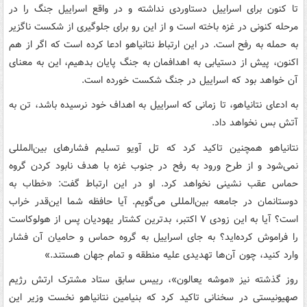
تا کنون برای اسراییل دستاوردی نداشته و در واقع اسراییل جنگ را در
مرحله کنونی در غزه باخته است و از این رو برای جلوگیری از شکست ناگزیر
به حمله به رفح است. در این ارتباط نتانیاهو ادعا کرده است که اگر از هم
اکنون، پیش از دستیابی به اهدافمان به جنگ پایان بدهیم، این به معنای
آن خواهد بود که اسراییل در جنگ شکست خورده است.
به ادعای نتانیاهو، تا زمانی که اسراییل به اهداف خود نرسیده باشد، تن به
آتش بس نخواهد داد.
نتانیاهو همچنین تاکید کرد که تل آویو تسلیم فشارهای بین‌المللی
نمی‌شود و از طرح ورود به رفح در جنوب غزه با هدف نابود کردن گروه
حماس عقب نشینی نخواهد کرد. او در این ارتباط گفت: «خطاب به
دوستانمان در جامعه بین‌المللی می‌گویم. آیا حافظه شما این‌قدر خراب
است؟ آیا به این زودی ۷ اکتبر، بدترین کشتار یهودیان پس از هولوکاست
را فراموش کرده‌اید؟ به جای اسراییل به گروه حماس و حامیان آن فشار
وارد کنید، چون آن‌ها تهدیدی علیه منطقه و تمام جهان هستند.»
روز گذشته نیز «موشه یعالون»، رییس سابق ستاد مشترک ارتش رژیم
صهیونیستی در سخنانی تاکید کرد که بنیامین نتانیاهو نخست وزیر این