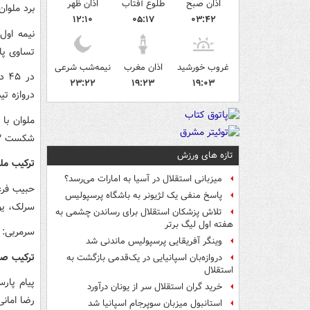
اذان صبح
طلوع آفتاب
اذان ظهر
برد ملوان
۱۲:۱۰
۰۵:۱۷
۰۳:۴۲
نیمه اول
تساوی پا
غروب خورشید
اذان مغرب
نیمه‌شب شرعی
۲۳:۲۲
۱۹:۲۳
۱۹:۰۳
دروازه تی
شکست ۱۳ امتیازی شد و در قعر جدول قرار دارد.
تازه های ورزش
ترکیب ملو
میزبانی استقلال در آسیا به امارات می‌رسد؟
حبیب فرعب
پاسخ منفی یک لژیونر به باشگاه پرسپولیس
سرلک، یو
تلاش پزشکان استقلال برای رساندن چشمی به
هفته اول لیگ برتر
سرمربی: م
وینگر آفریقایی پرسپولیس ماندنی شد
ترکیب صن
دروازه‌بان اسپانیایی در یک‌قدمی بازگشت به
استقلال
پیام پار
خرید گران استقلال سر از یونان درآورد
رضا امانی
استانبول میزبان سوپرجام اسپانیا شد