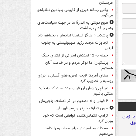
عربستان
وقتی رسانه عبری از کابوس بنیامین نتانیاهو
می‌گوید
هیچ دولتی به اندازۀ ما در جهت سیاست‌های
رهبری قدم برنداشت
پزشکیان: هرگز استعفا نداده‌ام و نخواهم داد
تجاوزات مجدد رژیم صهیونیستی به جنوب
لبنان
حمله به ۱۵ نفتکش‌ اماراتی از ابتدای جنگ
پزشکیان: ما نوکر مردم و در خدمت آنان
هستیم
سنای آمریکا لایحه تحریم‌های گسترده انرژی
روسیه را تصویب کرد
عراقچی: زمان آن فرا رسیده است که به خود
متکی باشیم
۶ فوتی و ۵ مصدوم بر اثر تصادف زنجیره‌ای
بدون تعارف با پدر و پسر قهرمان
ترامپ التماس‌کننده توافقی است که خود
ویران کرد
معادله محاصره در برابر محاصره را ادامه
می‌دهیم