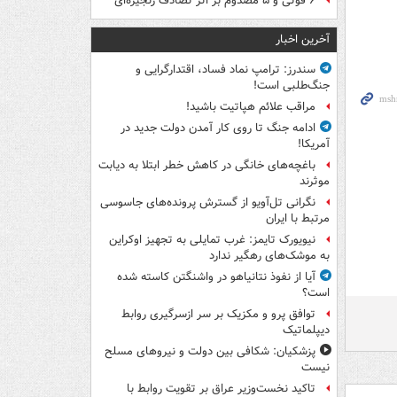
۶ فوتی و ۵ مصدوم بر اثر تصادف زنجیره‌ای
آخرین اخبار
سندرز: ترامپ نماد فساد، اقتدارگرایی و
جنگ‌طلبی است!
مراقب علائم هپاتیت باشید!
ادامه جنگ تا روی کار آمدن دولت جدید در
آمریکا!
باغچه‌های خانگی در کاهش خطر ابتلا به دیابت
موثرند
نگرانی تل‌آویو از گسترش پرونده‌های جاسوسی
مرتبط با ایران
نیویورک تایمز: غرب تمایلی به تجهیز اوکراین
به موشک‌های رهگیر ندارد
آیا از نفوذ نتانیاهو در واشنگتن کاسته شده
است؟
توافق پرو و مکزیک بر سر ازسرگیری روابط
دیپلماتیک
پزشکیان: شکافی بین دولت و نیروهای مسلح
نیست
تاکید نخست‌وزیر عراق بر تقویت روابط با