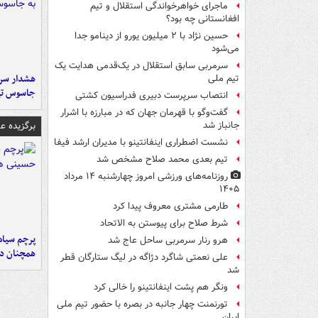
ماجرای خواهرخواندگی استقلال و تیم
افغانستانی چه بود؟
حسین نژاد با ۲ میلیون یورو از دینامو جدا
می‌شود
سرمربی سابق استقلال در یک‌قدمی هدایت یک
هشدار سرم
تیم ملی
جاسوس تی
انتصاب سرپرست دبیری فدراسیون کشتی
گفت‌وگو با قهرمان جهان که در مبارزه با اشرار
برگزیده 
جانباز شد
نشست اضطراری اینفانتینو با مدیران ارشد فیفا
تیم بعدی محمد صلاح مشخص شد
روزنامه‌های ورزشی امروز چهارشنبه ۱۴ مرداد
۱۴۰۵
طارمی مشتری معروف پیدا کرد
شرط صلاح برای پیوستن به الاتحاد
پرچم سیاه
هرو رنار سرمربی ساحل عاج شد
همچنان در
علی نعمتی شاگرد دژاگه در لیگ ستارگان قطر
شد
ونگر هم پشت اینفانتینو را خالی کرد
تورنمنت چهار جانبه در بصره با حضور تیم ملی
ایران