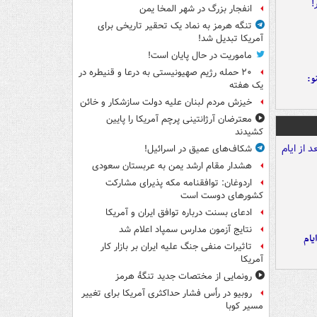
انفجار بزرگ در شهر المخا یمن
تنگه هرمز به نماد یک تحقیر تاریخی برای
آمریکا تبدیل شد!
ماموریت در حال پایان است!
۲۰ حمله رژیم صهیونیستی به درعا و قنیطره در
و:
یک هفته
خیزش مردم لبنان علیه دولت سازشکار و خائن
معترضان آرژانتینی پرچم آمریکا را پایین
کشیدند
شکاف‌های عمیق در اسرائیل!
هشدار مقام ارشد یمن به عربستان سعودی
اردوغان: توافقنامه مکه پذیرای مشارکت
کشورهای دوست است
ادعای بسنت درباره توافق ایران و آمریکا
نتایج آزمون مدارس سمپاد اعلام شد
یام
تاثیرات منفی جنگ علیه ایران بر بازار کار
آمریکا
رونمایی از مختصات جدید تنگۀ هرمز
روبیو در رأس فشار حداکثری آمریکا برای تغییر
مسیر کوبا