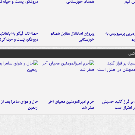
ربی پرسپولیس به
پیروزی استقلال مقابل همنام
حمله تند فیگو به اینفانتین
م
خوزستانی
دروغگو، پَست‌ و حیله‌گر!
عکس
 بر فراز گنبد حسینی
حرم امیرالمومنین محیای آخر
حال و هوای سامرا بعد از ا
 اهتزاز است
صفر شد
اربعین