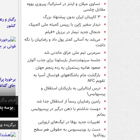
تساوی میلان و اینتر در استرالیا/ پیروزی یووه
مقابل چلسی
۳ کاپیتان ایران بدون پیشنهاد بزرگ
رگبار و رع
دیدار سفیر ژاپن با رییس کمیته ملی المپیک
کشور
جنجال جدید نیمار در برزیل +فیلم
می‌شد به آسانی کمتر پول داد و رضاییان را نگه
داشت
سرمربی تیم ملی عراق ماندنی شد
جلسه سرنوشت‌ساز بارسلونا برای جذب آلوارز
صعود هانیه رستمیان به رده پنجم جهان
بازگشت جام باشگاههای فوتسال آسیا به
تقویم AFC
جای گذا
درس ایتالیایی‌ به بازیکنان استقلال و
پرسپولیس!
فیلم برگزی
رامین رضاییان رسماً از استقلال جدا شد
بوسه‌ پ
دوست نداشتم با ذهن درگیر در پرسپولیس
بمانم
تغییرات جدید یوفا در لیگ‌های اروپایی
برگزیده و
دست رد وینیسیوس به حقوقی هم سطح
رونالدو!