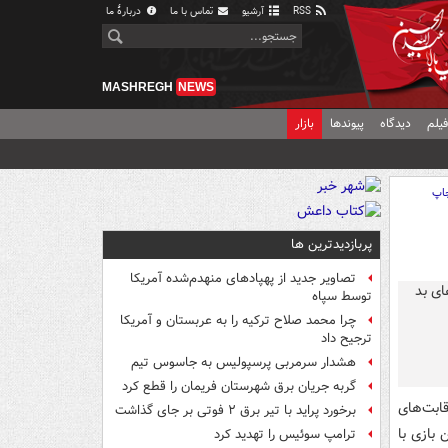
RSS
آرشیو
تماس با ما
دربارهٔ ما
MASHREGH
NEWS
یلم
دیدگاه
پیوندها
بازار
اپ
پربازدیدترین ها
تصاویر جدید از پهپادهای منهدم‌شده آمریکا
توسط سپاه
چرا محمد صلاح ترکیه را به عربستان و آمریکا
ترجیح داد
هشدار سرمربی پرسپولیس به جاسوس تیم
گربه جریان برق شهرستان فریمان را قطع کرد
ابت‌های
برخورد پراید با تیر برق ۲ فوتی بر جای گذاشت
 این بازی با
ترامپ سوئیس را تهدید کرد