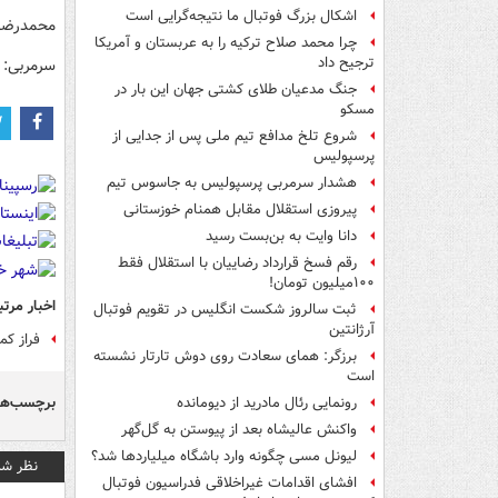
اشکال بزرگ فوتبال ما نتیجه‌گرایی است
محمدرضا
چرا محمد صلاح ترکیه را به عربستان و آمریکا
ترجیح داد
سرمربی: 
جنگ مدعیان طلای کشتی جهان این بار در
مسکو
شروع تلخ مدافع تیم ملی پس از جدایی از
پرسپولیس
هشدار سرمربی پرسپولیس به جاسوس تیم
پیروزی استقلال مقابل همنام خوزستانی
دانا وایت به بن‌بست رسید
رقم فسخ قرارداد رضاییان با استقلال فقط
۱۰۰میلیون تومان!
اخبار مرتب
ثبت سالروز شکست انگلیس در تقویم فوتبال
آرژانتین
فراز ک
برزگر: همای سعادت روی دوش تارتار نشسته
است
برچسب‌ها
رونمایی رئال مادرید از دیومانده
واکنش عالیشاه بعد از پیوستن به گل‌گهر
لیونل مسی چگونه وارد باشگاه میلیاردها شد؟
نظر شم
افشای اقدامات غیراخلاقی فدراسیون فوتبال