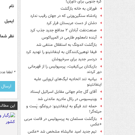
کره جنوبی برای داوران!
نام
فورلان به خانه بازگشت
پادشاه سنگین‌وزنی که در جهان رقیب ندارد
ایمیل
دشان از دست عربستان فرار کرد
صنعت‌نفت آبادان ۲ مدافع جدید جذب کرد
نظر شما 
آینده نامعلوم طارمی در المپیاکوس
بازگشت اندونگ به استقلال منتفی شد
فیفا توهین‌کنندگان به اینفانتینو را تهدید کرد
دردسر جدید برای سرخپوشان
بازیکنان بی‌کیفیت، پرسپولیس را از قهرمانی
دور کردند
*
لطفا عدد م
بیانیه تند اتحادیه لیگ‌های اروپایی علیه
اینفانتینو
آقای گل جام جهانی مقابل اسرائیل ایستاد
وینیسیوس در رئال مادرید ماندنی شد
این مطالب
حمله تند فیگو به اینفانتینو: دروغگو، پَست‌ و
حیله‌گر!
بازگشت مسلمان به پرسپولیس در قامت مربی
+عکس
تیم جدید امید عالیشاه مشخص شد +عکس