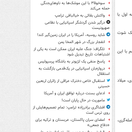
سوخو۳۵ با این موشک‌ها به ناوهای‌جنگی
حمله می‌کند
 اول با
واکنش بقائی به خیالبافی ترامپ
درگیر شدن گردشگر اسپانیایی با نظامی
صهیونیست
ت با یک شوت
شاید روسیه، آمریکا را در ایران زمین‌گیر کند!
انفجار بزرگ در شهر المخا یمن
تلگراف: جنگ علیه ایران ممکن است به یکی از
 هم با این
اشتباهات تاریخ تبدیل شود
پاسخ منفی یک لژیونر به باشگاه پرسپولیس
دروازه‌بان اسپانیایی در یک‌قدمی بازگشت به
استقلال
ی، میلاد
استقبال خاص دخترک عراقی از زائران اربعین
حسینی
ادعای بسنت درباره توافق ایران و آمریکا
ماموریت در حال پایان است!
افشاگری برادرزاده ترامپ: تمام تصمیم‌هایش از
روی ترس است
له‌گری،
امضای سران پاکستان، عربستان و ترکیه برای
«دفاع جمعی»