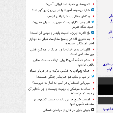
تحریم‌های جدید ضد ایرانی آمریکا
شاید روسیه، آمریکا را در ایران زمین‌گیر کند!
مان
واکنش بقائی به خیالبافی ترامپ
وق
اثر جدید کارتونیست سوری با عنوان مدیریت
جدید تنگه هرمز
راز قدرت ایران، امنیت پایدار و بومی آن است!
به تعویق افتادن پاسخ مقاومت عراق به تجاوز
اخیر آمریکایی سعودی
اظهارات وزیر خزانه‌داری آمریکا با مواضع قبلی
وی متناقض است
حکم دادگاه آمریکا برای توقف ساخت سالن
یراندازی
رقص ترامپ
فیلم
حمله پهپادی به کشتی ترکیه‌ای در دریای سیاه
ترامپ و نتانیاهو جنایتکار جنگی هستند!
میزبانی استقلال در آسیا به امارات می‌رسد؟
سامانه موشکی پاتریوت چیست و چرا ذخایر آن
رو به اتمام است؟
امنیت خلیج فارس باید به دست کشورهای
منطقه تأمین شود
بارش باران در فاروج خراسان شمالی