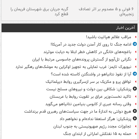
۶ فوتی و ۵ مصدوم بر اثر تصادف
گربه جریان برق شهرستان فریمان را
رگ
زنجیره‌ای
قطع کرد
آخرین اخبار
مراقب علائم هپاتیت باشید!
ادامه جنگ تا روی کار آمدن دولت جدید در آمریکا!
باغچه‌های خانگی در کاهش خطر ابتلا به دیابت موثرند
نگرانی تل‌آویو از گسترش پرونده‌های جاسوسی مرتبط با ایران
نیویورک تایمز: غرب تمایلی به تجهیز اوکراین به موشک‌های رهگیر ندارد
آیا از نفوذ نتانیاهو در واشنگتن کاسته شده است؟
توافق پرو و مکزیک بر سر ازسرگیری روابط دیپلماتیک
پزشکیان: شکافی بین دولت و نیروهای مسلح نیست
تاکید نخست‌وزیر عراق بر تقویت روابط با عربستان
وقتی رسانه عبری از کابوس بنیامین نتانیاهو می‌گوید
هیچ دولتی به اندازۀ ما در جهت سیاست‌های رهبری قدم برنداشت
پزشکیان: هرگز استعفا نداده‌ام و نخواهم داد
تجاوزات مجدد رژیم صهیونیستی به جنوب لبنان
حمله به ۱۵ نفتکش‌ اماراتی از ابتدای جنگ