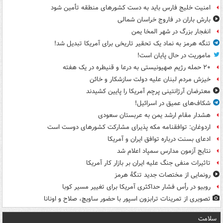
امنیت خلیج فارس باید به دست کشورهای منطقه تأمین شود
بارش باران در فاروج خراسان شمالی
انفجار بزرگ در شهر المخا یمن
تنگه هرمز به نماد یک تحقیر تاریخی برای آمریکا تبدیل شد!
ماموریت در حال پایان است!
۲۰ حمله رژیم صهیونیستی به درعا و قنیطره در یک هفته
خیزش مردم لبنان علیه دولت سازشکار و خائن
معترضان آرژانتینی پرچم آمریکا را پایین کشیدند
شکاف‌های عمیق در اسرائیل!
هشدار مقام ارشد یمن به عربستان سعودی
اردوغان: توافقنامه مکه پذیرای مشارکت کشورهای دوست است
ادعای بسنت درباره توافق ایران و آمریکا
نتایج آزمون مدارس سمپاد اعلام شد
تاثیرات منفی جنگ علیه ایران بر بازار کار آمریکا
رونمایی از مختصات جدید تنگۀ هرمز
روبیو در رأس فشار حداکثری آمریکا برای تغییر مسیر کوبا
تصویری از تمرینات ترابزون اسپور با حضور ساویچ، صلاح و اونانا
سلامت