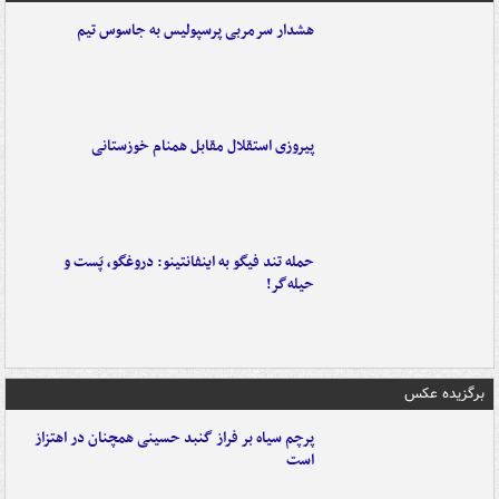
هشدار سرمربی پرسپولیس به جاسوس تیم
پیروزی استقلال مقابل همنام خوزستانی
حمله تند فیگو به اینفانتینو: دروغگو، پَست‌ و
حیله‌گر!
برگزیده عکس
پرچم سیاه بر فراز گنبد حسینی همچنان در اهتزاز
است