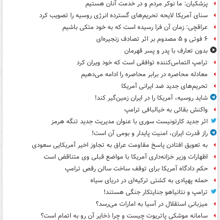
پزشکیان: ما نوکر مردم و در خدمت آنان هستیم
سنای آمریکا لایحه تحریم‌های گسترده انرژی روسیه را تصویب کرد
عراقچی: زمان آن فرا رسیده است که به خود متکی باشیم
۶ فوتی و ۵ مصدوم بر اثر تصادف زنجیره‌ای
بدون تعارف با پدر و پسر قهرمان
ترامپ التماس‌کننده توافقی است که خود ویران کرد
معادله محاصره در برابر محاصره را ادامه می‌دهیم
تحریم‌های جدید ضد ایرانی آمریکا
شاید روسیه، آمریکا را در ایران زمین‌گیر کند!
واکنش بقائی به خیالبافی ترامپ
اثر جدید کارتونیست سوری با عنوان مدیریت جدید تنگه هرمز
راز قدرت ایران، امنیت پایدار و بومی آن است!
به تعویق افتادن پاسخ مقاومت عراق به تجاوز اخیر آمریکایی سعودی
اظهارات وزیر خزانه‌داری آمریکا با مواضع قبلی وی متناقض است
حکم دادگاه آمریکا برای توقف ساخت سالن رقص ترامپ
حمله پهپادی به کشتی ترکیه‌ای در دریای سیاه
ترامپ و نتانیاهو جنایتکار جنگی هستند!
میزبانی استقلال در آسیا به امارات می‌رسد؟
سامانه موشکی پاتریوت چیست و چرا ذخایر آن رو به اتمام است؟