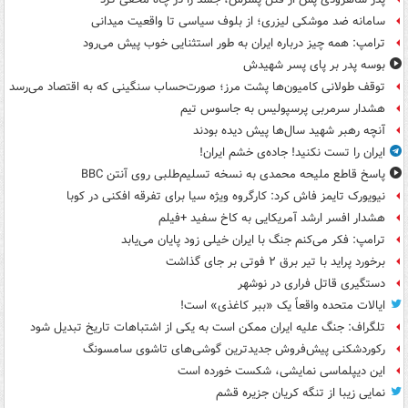
سامانه ضد موشکی لیزری؛ از بلوف سیاسی تا واقعیت میدانی
ترامپ: همه چیز درباره ایران به طور استثنایی خوب پیش می‌رود
بوسه‌ پدر بر پای پسر شهیدش
توقف طولانی کامیون‌ها پشت مرز؛ صورت‌حساب سنگینی که به اقتصاد می‌رسد
هشدار سرمربی پرسپولیس به جاسوس تیم
آنچه رهبر شهید سال‌ها پیش دیده بودند
ایران را تست نکنید! جاده‌ی خشم ایران!
پاسخ قاطع ملیحه محمدی به نسخه تسلیم‌طلبی روی آنتن BBC
نیویورک تایمز فاش کرد: کارگروه ویژه سیا برای تفرقه افکنی در کوبا
هشدار افسر ارشد آمریکایی به کاخ سفید +فیلم
ترامپ: فکر می‌کنم جنگ با ایران خیلی زود پایان می‌یابد
برخورد پراید با تیر برق ۲ فوتی بر جای گذاشت
دستگیری قاتل فراری در نوشهر
ایالات متحده واقعاً یک «ببر کاغذی» است!
تلگراف: جنگ علیه ایران ممکن است به یکی از اشتباهات تاریخ تبدیل شود
رکوردشکنی پیش‌فروش جدیدترین گوشی‌های تاشوی سامسونگ
این دیپلماسی نمایشی، شکست خورده است
نمایی زیبا از تنگه کریان جزیره قشم