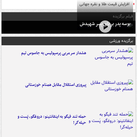
افزایش قیمت طلا و نقره جهانی
فیلم برگزیده
بوسه‌ پدر بر پای پسر شهیدش
برگزیده ورزشی
هشدار سرمربی پرسپولیس به جاسوس تیم
پیروزی استقلال مقابل همنام خوزستانی
حمله تند فیگو به اینفانتینو: دروغگو، پَست‌ و
حیله‌گر!