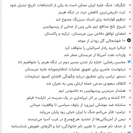
تلگراف: جنگ علیه ایران ممکن است به یکی از اشتباهات تاریخ تبدیل شود
ثبت تاریخی‌ترین کاهش تردد در تنگه هرمز
تنظیم قولنامه برای اسناد سبزرنگ ممنوع شد
شروع تلخ مدافع تیم ملی پس از جدایی از پرسپولیس
امضای توافق دفاعی بین عربستان، ترکیه و پاکستان
۱۰ خوشحالی گل زودتر از موعد
ایتالیا خرید رادار اسرائیلی را متوقف کرد
واردات نفت آمریکا از عربستان صفر شد
محسن رضایی: اجازه باز شدن مسیر دوم در تنگه هرمز را نخواهیم داد
درخواست عامری برای تعویق عملیات انتقام‌جویانه علیه عربستان
دستور ترامپ برای تحقیق درباره چگونگی افشای کمبود تسلیحات
ائتلاف سعودی مدعی حمله ارتش یمن به نجران شد
هشدار سرمربی پرسپولیس به جاسوس تیم
۲۲ کشته و زخمی بر اثر تیراندازی در یک مدرسه در تایلند+ فیلم
سامانه ضد موشکی لیزری؛ از بلوف سیاسی تا واقعیت میدانی
ترامپ: فکر می‌کنم جنگ با ایران خیلی زود پایان می‌یابد
نیمی از آمریکایی‌ها از تشدید هرج‌ومرج در غرب آسیا می‌ترسند
از حذف نام همسر تا تغییر نام خانوادگی؛ اما و اگرهای تعویض شناسنامه