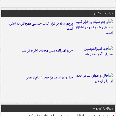
برگزیده عکس
پرچم سیاه بر فراز گنبد حسینی همچنان در اهتزاز
است
حرم امیرالمومنین محیای آخر صفر شد
حال و هوای سامرا بعد از ایام اربعین
پربازدیدترین ها
پدر شاهرودی پس از قتل پسرش، جسد را در چاه مخفی کرد