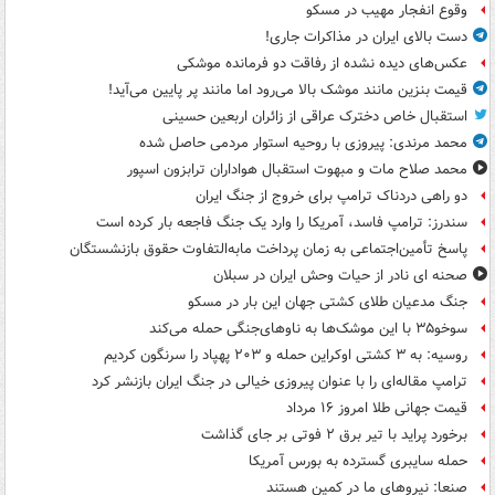
وقوع انفجار مهیب در مسکو
دست بالای ایران در مذاکرات جاری!
عکس‌های دیده نشده از رفاقت دو فرمانده‌ موشکی
قیمت بنزین مانند موشک بالا می‌رود اما مانند پر پایین می‌آید!
استقبال خاص دخترک عراقی از زائران اربعین حسینی
محمد مرندی: پیروزی با روحیه استوار مردمی حاصل شده
محمد صلاح مات و مبهوت استقبال هواداران ترابزون اسپور
دو راهی دردناک ترامپ برای خروج از جنگ ایران
سندرز: ترامپ فاسد، آمریکا را وارد یک جنگ فاجعه بار کرده است
پاسخ تأمین‌اجتماعی به زمان پرداخت مابه‌التفاوت حقوق بازنشستگان
صحنه ای نادر از حیات وحش ایران در سبلان
جنگ مدعیان طلای کشتی جهان این بار در مسکو
سوخو۳۵ با این موشک‌ها به ناوهای‌جنگی حمله می‌کند
روسیه: به ۳ کشتی اوکراین حمله و ۲۰۳ پهپاد را سرنگون کردیم
ترامپ مقاله‌ای را با عنوان پیروزی خیالی در جنگ ایران بازنشر کرد
قیمت جهانی طلا امروز ۱۶ مرداد
برخورد پراید با تیر برق ۲ فوتی بر جای گذاشت
حمله سایبری گسترده به بورس آمریکا
صنعا: نیروهای ما در کمین‌ هستند