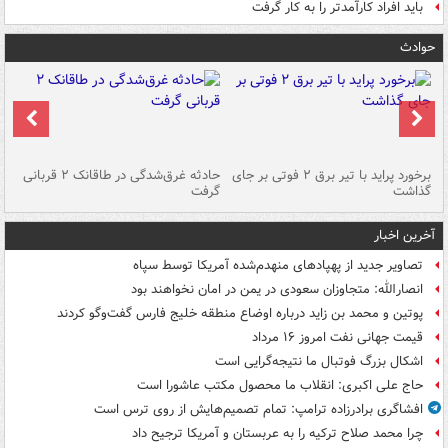
باید افراد کارآمدتر را به کار گرفت
حوادث
برخورد پراید با تیر برق ۲ فوتی بر جای
حادثه غرق‌شدگی در طاقانک ۲ قربانی
پد
گذاشت
گرفت
جس
آخرین اخبار
تصاویر جدید از پهپادهای منهدم‌شده آمریکا توسط سپاه
انصارالله: متجاوزان سعودی در یمن در امان نخواهند بود
پوتین و محمد بن زاید درباره اوضاع منطقه خلیج فارس گفت‌وگو کردند
قیمت جهانی نفت امروز ۱۶ مرداد
اشکال بزرگ فوتبال ما نتیجه‌گرایی است
حاج علی اکبری: انقلاب ما محصول مکتب عاشورا است
افشاگری برادرزاده ترامپ: تمام تصمیم‌هایش از روی ترس است
چرا محمد صلاح ترکیه را به عربستان و آمریکا ترجیح داد