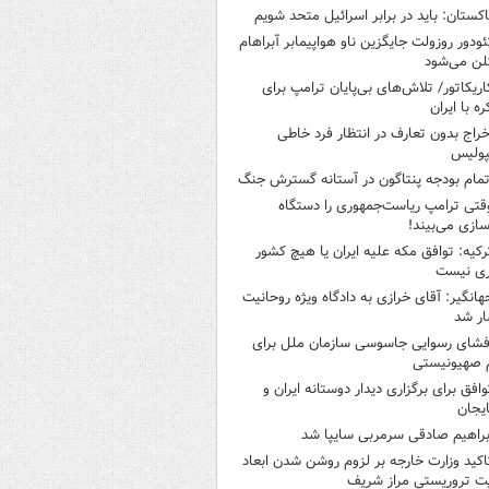
اکستان: باید در برابر اسرائیل متحد شویم
ئودور روزولت جایگزین ناو هواپیمابر آبراهام
لن می‌شود
اریکاتور/ تلاش‌های بی‌پایان ترامپ برای
ره با ایران
خراج بدون تعارف در انتظار فرد خاطی
پولیس
تمام بودجه پنتاگون در آستانه گسترش جنگ
قتی ترامپ ریاست‌جمهوری را دستگاه
سازی می‌بیند!
رکیه: توافق مکه علیه ایران یا هیچ کشور
ری نیست
هانگیر: آقای خرازی به دادگاه ویژه روحانیت
ر شد
فشای رسوایی جاسوسی سازمان ملل برای
 صهیونیستی
وافق برای برگزاری دیدار دوستانه ایران و
ایجان
براهیم صادقی سرمربی سایپا شد
اکید وزارت خارجه بر لزوم روشن شدن ابعاد
ت تروریستی مراز شریف