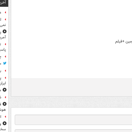
آخری
هد
ا
نمی‌
پ
آمری
ت
پاسخ
چ
ح
ب
پ
ایرا
صد
ذ
ف
هوش
ا
و
سخن