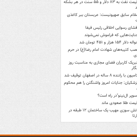
قیمت نفت به ۸۳ دلار و ۵۵ سنت در هر بشکه
قام سابق صهیونیست: عربستان ببر کاغذی
فشای رسوایی اخلاقی رئیس فیفا
نایت‌هایی که فراموش نمی‌شوند
له دلار ۱۵۴ هزار و ۴۵۱ تومان شد
صب کتیبه‌های شهادت امام رضا(ع) در حرم
ی
بریک کاربران فضای مجازی به مناسبت روز
گار
میون با راننده ۸ ساله در اصفهان توقیف شد
زشکیان: جنایات امروز واشنگتن را هم محکوم
سوپر ال‌نینو"در راه است؟
یمت طلا صعودی ماند
آتش سوزی مهیب یک ساختمان ۱۲ طبقه در
رتا