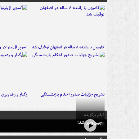
کامیون با راننده ۸ ساله در اصفهان توقیف شد
"سوپر ال‌نینو"در 
تشریح جزئیات صدور احکام بازنشستگی
رگبار و رعدوبرق 
فیلم برگزیده
چین ونیز شد!