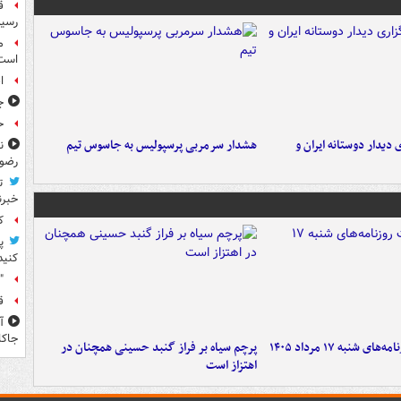
رسید
م
است
ا
ج
حوا
 دیدار دوستانه ایران و
هشدار سرمربی پرسپولیس به جاسوس تیم
ن
رضو
ت
خبرن
کا
پ
کنید
"
ق
جاکا
شنبه ۱۷ مرداد ۱۴۰۵
پرچم سیاه بر فراز گنبد حسینی همچنان در
اهتزاز است