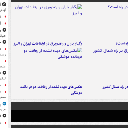
آ
ایام
ت
آ
و
مین
خ
راه است؟
رگبار باران و رعدوبرق در ارتفاعات تهران و البرز
ت
رصد 
علیه
ت
لبنا
ص
در راه شمال کشور
عکس‌های دیده نشده از رفاقت دو فرمانده‌
د
موشکی
سفر 
پ
می‌ک
ف
ه