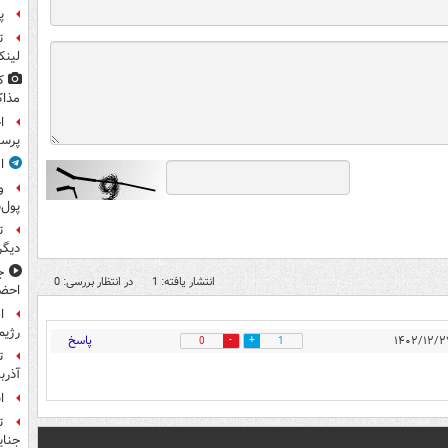
پ
ت
لینک
ک
مذاک
ا
پرس
ا
و
پول‌
ت
دیگ
ج
انتشار یافته: 1
در انتظار بررسی: 0
احضا
ا
رژیم
پاسخ
0
1
ت
آذرب
ا
ت
جنای