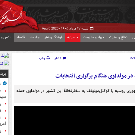
شنبه ۱۷ مرداد ۱۴۰۵ -
Aug 8 2026
ی
دفاع و امنیت
جهاد و مقاومت
حسینیه
فرهنگ و هنر
جامعه
اقتصاد
عکس و ف
۱ نظر
چاپ
پربا
در مولداوی هنگام برگزاری انتخابات
ش
وری روسیه با کوکتل‌مولوتف به سفارتخانهٔ این کشور در مولداوی حمله
د
سیده
ب
ف
آمر
و