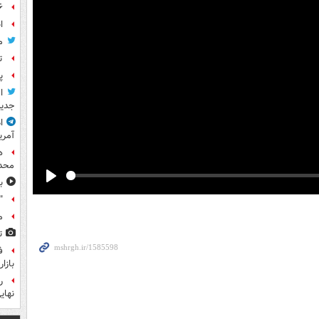
۶ فوتی و ۵ مصدوم بر ا
ا
م
ت
پ
ا
جدید
ا
آمری
ه
محدو
ب
Play
"
م
ت
ف
بازا
نهای