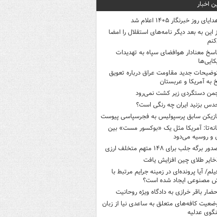
ن اخبار
ایای روز خبرنگار ۱۴۰۵ اعلام شد
ز این به بعد دیگر نامه‌های استقلال را امضا
کنم
اسخ معنادار هوافضای سپاه به تهدیدات
کایی‌ها
وضیحات جدید مقاومت عراق درباره تعویق
 به آمریکا و عربستان
من دستگردی زیر کشت نمی‌رود
دس بزنید ایران چه رنگی است؟
ازیکن سابق پرسپولیس به فجرسپاسی پیوست
انه‌تا: آمریکا مثل یک «بوکسور مست» بین
ن و روسیه می‌دود
ور برگه جلب برای ۱۴۸ متهم متخلف ارزی
خایر طلای چین افزایش یافت
یلم/ آیا پرونده‌ای در زمینه جرایم مرتبط با
 مصنوعی ایجاد شده است؟
حضار باقر خرازی به دادگاه ویژه روحانیت
ضعیت کافه‌های متعلق به ساعدی نیا از زبان
گوی عدلیه