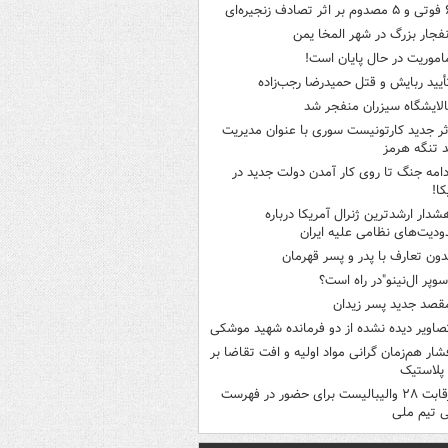
ثر تصادف زنجیره‌ای
نفجار بزرگ در شهر المخا یمن
اموریت در حال پایان است!
أیید ربایش و قتل حمیدرضا رجب‌زاده
الایشگاه سیزران منفجر شد
ثر جدید کارتونیست سوری با عنوان مدیریت
 تنگه هرمز
دامه جنگ تا روی کار آمدن دولت جدید در
کا!
شدار ارشدترین ژنرال آمریکا درباره
دیت‌های نظامی علیه ایران
دون تعارف با پدر و پسر قهرمان
سوپر ال‌نینو"در راه است؟
قصد جدید پسر زیدان
صاویر دیده‌ نشده از دو فرمانده شهید موشکی
شار هم‌زمان گرانی مواد اولیه و افت تقاضا بر
ر پلاستیک
رقابت ۲۸ والیبالیست برای حضور در فهرست
ی تیم ملی