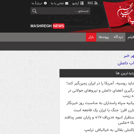
RSS
آرشیو
تماس با ما
دربارهٔ ما
MASHREGH
NEWS
یلم
دیدگاه
پیوندها
بازار
زدیدترین ها
اید روسیه، آمریکا را در ایران زمین‌گیر کند!
رگیری اعضای داعش و نیروهای جولانی در
 زینب
یانیه سپاه پاسداران به مناسبت روز خبرنگار
ارن افرز: جنگ با ایران یک فاجعه است
استقرار انبوه «دی‌اف‑۱۷» و پایان عصر پدافند
یکا +عکس
اکنش بقائی به خیالبافی ترامپ