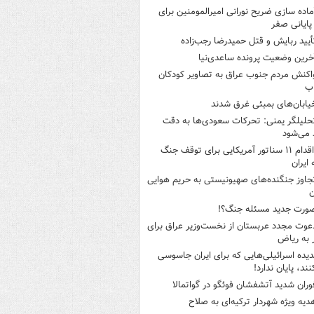
ماده سازی ضریح نورانی امیرالمومنین برای
 پایانی صفر
أیید ربایش و قتل حمیدرضا رجب‌زاده
خرین وضعیت پرونده ساعدی‌نیا
اکنش مردم جنوب عراق به تصاویر کودکان
اب
یابان‌های بمبئی غرق شدند
حلیلگر یمنی: تحرکات سعودی‌ها به دقت
می‌شود
اقدام ۱۱ سناتور آمریکایی برای توقف جنگ
 ایران
جاوز جنگنده‌های صهیونیستی به حریم هوایی
ن
ورت جدید مسئله جنگ؟!
عوت مجدد عربستان از نخست‌وزیر عراق برای
به ریاض
دیده اسرائیلی‌هایی که برای ایران جاسوسی
نند، پایان ندارد!
وران شدید آتشفشان فوئگو در گواتمالا
دیه ویژه شهردار ترکیه‌ای به صلاح