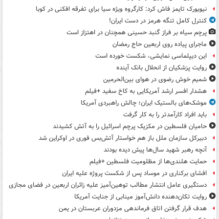
نیویورک تایمز فاش کرد: کارگروه ویژه سیا برای تفرقه افکنی در کوبا
کنترل کامل تنگه هرمز در دست ایران!
پرچم سیاه بر فراز گنبد حسینی همچنان در اهتزاز است
ماجرای پیاده روی اربعین حاج رمضان
این دیپلماسی نمایشی، شکست خورده است
روایت پزشکیان از انحلال بانک آینده
شمیم خوش رضوی در هوای بین‌الحرمین
هشدار افسر ارشد آمریکایی به کاخ سفید +فیلم
موشک‌های بالستیک ایران؛ چالش راهبردی آمریکا
باید افراد کارآمدتر را به کار گرفت
حامیان فلسطین در مکزیک پرچم اسرائیل را به آتش کشیدند
دبیرکل سازمان ملل باز هم خواستار آتش‌بس فوری در اوکراین شد
آنچه رهبر شهید سال‌ها پیش دیده بودند
حمایت هلندی‌ها از مظلومیت فلسطین +فیلم
افشای برکناری در موساد پس از شکست پروژه علیه ایران
دستگیری عامل انتشار مطالب توهین‌آمیز علیه زائران اربعین در فضای مجازی
روایت تکان‌دهنده دانش‌آموز مینابی از جنایت آمریکا
هدف قرار گرفتن اتاق‌ فرماندهی مزدوران عربستان در یمن