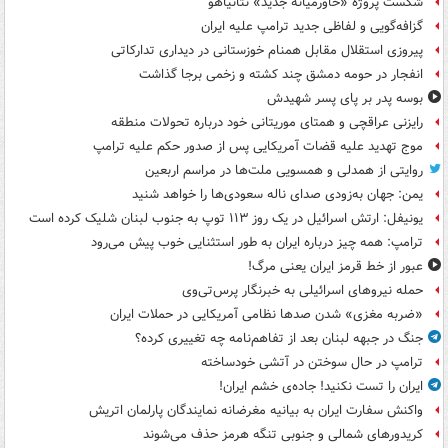
شکست پروژه «خاورمیانه جدید» نتانیاهو
گزافه‌گویی و لفاظی جدید ترامپ علیه ایران
پیروزی استقلال مقابل همنام خوزستانی در دیداری تدارکاتی
انفجار در حومه دمشق چند کشته و زخمی برجا گذاشت
بوسه‌ پدر بر پای پسر شهیدش
رایزنی عراقچی و همتای موریتانی خود درباره تحولات منطقه
موج تهدید علیه قضات آمریکایی پس از صدور حکم علیه ترامپ
روایتی از همدلی و همسویی ملت‌ها در مراسم اربعین
یمن: جهان به‌زودی صدای ناله سعودی‌ها را خواهد شنید
یونیفل: ارتش اسرائیل در یک روز ۱۱۳ توپ به جنوب لبنان شلیک کرده است
ترامپ: همه چیز درباره ایران به طور استثنایی خوب پیش می‌رود
عبور از خط قرمز ایران یعنی مرگ!
حمله نیروهای اسرائیلی به خبرنگار پرس‌تی‌وی
«ضربه مغزی» شدن صدها نظامی آمریکایی در حملات ایران
جنگ در جبهه لبنان بعد از تفاهم‌نامه چه تغییری کرده؟
ترامپ در حال سوختن در آتشی خودساخته
ایران را تست نکنید! جاده‌ی خشم ایران!
واکنش سفارت ایران به بیانیه مغرضانه نمایندگان پارلمان اتریش
کریدورهای شمالی و جنوبی تنگه هرمز حذف می‌شوند