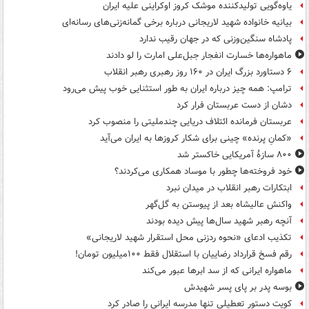
یاوه‌گویی تولیدکننده موشک کروز اوکراینی علیه ایران
بیانیه خانواده شهید لاریجانی درباره برخی گمانه‌زنی‌های رسانه‌ای
پادشاه سنگین‌وزنی که در جهان رقیب ندارد
ماهواره‌ها خسارت انفجار جبل‌علی امارت را لو دادند
۶ دستاورد بزرگ ایران در ۱۶۰ روز رهبری رهبر انقلاب
ترامپ: همه چیز درباره ایران به طور استثنایی خوب پیش می‌رود
دشان از دست عربستان فرار کرد
عربستان فرمانده ائتلاف دریایی چندملیتی را منصوب کرد
«کمانِ پرنده» چینی برای شکار کروزها به ایران می‌آید
۸۰۰ سازۀ آمریکایی خاکستر شد
خود فروخته‌ها چطور با موساد همکاری می‌کردند؟
ابتکارات رهبر انقلاب در میدان نبرد
واکنش عالیشاه بعد از پیوستن به گل‌گهر
آنچه رهبر شهید سال‌ها پیش دیده بودند
تکذیب ادعای «نحوه ردزنی محل استقرار شهید لاریجانی»
رقم فسخ قرارداد رضاییان با استقلال فقط ۱۰۰میلیون تومان!
ماهواره ایرانی که از سد ابرها عبور می‌کند
بوسه‌ پدر بر پای پسر شهیدش
کویت دستور تعطیلی تنها مدرسه ایرانی را صادر کرد