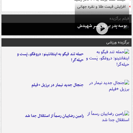
افزایش قیمت طلا و نقره جهانی
فیلم برگزیده
بوسه‌ پدر بر پای پسر شهیدش
برگزیده ورزشی
حمله تند فیگو به اینفانتینو: دروغگو، پَست‌ و
حیله‌گر!
جنجال جدید نیمار در برزیل +فیلم
رامین رضاییان رسماً از استقلال جدا شد