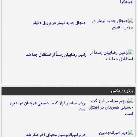
جنجال جدید نیمار در برزیل +فیلم
رامین رضاییان رسماً از استقلال جدا شد
برگزیده عکس
پرچم سیاه بر فراز گنبد حسینی همچنان در اهتزاز
است
حرم امیرالمومنین محیای آخر صفر شد