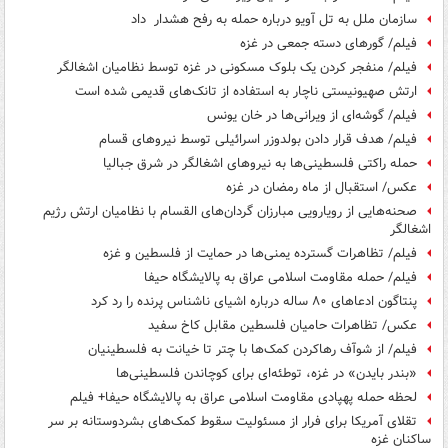
سازمان ملل به تل آویو درباره حمله به رفح هشدار داد
فیلم/ گورهای دسته جمعی در غزه
فیلم/ منفجر کردن یک بلوک مسکونی در غزه توسط نظامیان اشغالگر
ارتش صهیونیستی ناچار به استفاده از تانک‌های قدیمی شده است
فیلم/ گوشه‌ای از ویرانی‌ها در خان یونس
فیلم/ هدف قرار دادن بولدوزر اسرائیلی توسط نیروهای قسام
حمله راکتی فلسطینی‌ها به نیروهای اشغالگر در شرق جبالیا
عکس/ استقبال از ماه رمضان در غزه
صحنه‌هایی از رویارویی مبارزان گردان‌های القسام با نظامیان ارتش رژیم
اشغالگر
فیلم/ تظاهرات گسترده یمنی‌ها در حمایت از فلسطین و غزه
فیلم/ حمله مقاومت اسلامی عراق به پالایشگاه حیفا
پنتاگون ادعاهای ۸۰ ساله درباره اشیای ناشناس پرنده را رد کرد
عکس/ تظاهرات حامیان فلسطین مقابل کاخ سفید
فیلم/ از شوآف رهاکردن کمک‌ها با چتر تا خیانت به فلسطینیان
«بندر بایدن» در غزه، توطئه‌ای برای کوچاندن فلسطینی‌ها
لحظه حمله پهپادی مقاومت اسلامی عراق به پالایشگاه حیفا+ فیلم
تقلای آمریکا برای فرار از مسئولیت سقوط کمک‌های بشردوستانه بر سر
ساکنان غزه