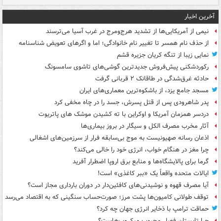
آخرین اخبار
نیمی از آمریکایی‌ها از تشدید هرج‌ومرج در غرب آسیا می‌ترسند
از حذف نام همسر تا تغییر نام خانوادگی؛ اما و اگرهای تعویض شناسنامه
نمایی زیبا از تنگه کریان جزیره قشم
رکوردشکنی پیش‌فروش جدیدترین گوشی‌های تاشوی سامسونگ
حادثه غرق‌شدگی در طاقانک ۲ قربانی گرفت
مسجد جامع یزد، از باشکوه‌ترین معماری‌های ایران
پدر شاهرودی پس از قتل پسرش، جسد را در چاه مخفی کرد
دردسر همزمان آمریکا و اوکراین با ته کشیدن موشک های پاتریوت
آثار مخرب مصرف الکل و سیگار در بروز بیماری‌ها
اذعان رسانه صهیونیست به موج بی‌سابقه فرار از سرزمین‌های اشغالی
چرا مغز در هنگام خواب، انرژی خود را خالی می‌کند؟
گرما برای پالایشگاه‌ها و منابع برق اروپا اضطرار آفرید
ایالات متحده واقعاً یک «ببر کاغذی» است!
آیا مصرف قهوه و نوشیدنی‌های کافئین‌دار در دوران بارداری مجاز است؟
توقف طولانی کامیون‌ها پشت مرز؛ صورت‌حساب سنگینی که به اقتصاد می‌رسد
حماقت ترامپ با ذخایر انرژی جهان چه کرد؟
چرا تابستان فصل محبوب میکروب‌هاست؟