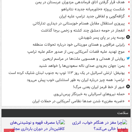
هدف قرار گرفتن اتاق‌ فرماندهی مزدوران عربستان در یمن
شکست پروژه «خاورمیانه جدید» نتانیاهو
گزافه‌گویی و لفاظی جدید ترامپ علیه ایران
پیروزی استقلال مقابل همنام خوزستانی در دیداری تدارکاتی
انفجار در حومه دمشق چند کشته و زخمی برجا گذاشت
بوسه‌ پدر بر پای پسر شهیدش
رایزنی عراقچی و همتای موریتانی خود درباره تحولات منطقه
موج تهدید علیه قضات آمریکایی پس از صدور حکم علیه ترامپ
روایتی از همدلی و همسویی ملت‌ها در مراسم اربعین
یمن: جهان به‌زودی صدای ناله سعودی‌ها را خواهد شنید
یونیفل: ارتش اسرائیل در یک روز ۱۱۳ توپ به جنوب لبنان شلیک کرده است
ترامپ: همه چیز درباره ایران به طور استثنایی خوب پیش می‌رود
عبور از خط قرمز ایران یعنی مرگ!
حمله نیروهای اسرائیلی به خبرنگار پرس‌تی‌وی
«ضربه مغزی» شدن صدها نظامی آمریکایی در حملات ایران
سلامت
ت