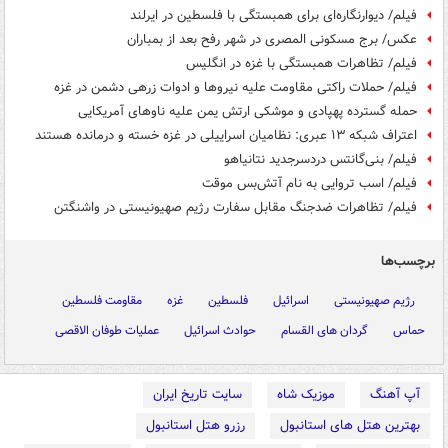
فیلم/ دیوارنگاره‌ای برای همبستگی با فلسطین در ایرلند
عکس/ برج مسکونی المصری در شهر رفح بعد از بمباران
فیلم/ تظاهرات همبستگی با غزه در انگلیس
فیلم/ حملات راکتی مقاومت علیه نیروها و ادوات زرهی دشمن در غزه
حمله گسترده پهپادی و موشکی ارتش یمن علیه ناوهای آمریکایی
اعتراف شبکه ۱۳ عبری: نظامیان اسراییلی در غزه خسته و درمانده هستند
فیلم/ بنی‌گانتس دردسرجدید نتانیاهو
فیلم/ اسب تروایی به نام آتش‌بس موقت
فیلم/ تظاهرات ضدجنگ مقابل سفارت رژیم صهیونیستی در واشنگتن
برچسب‌ها
رژیم صهیونیستی
اسرائیل
فلسطین
غزه
مقاومت فلسطین
حماس
گردان های القسام
حوادث اسرائیل
عملیات طوفان الاقصی
آپ آهنگ
موزیک شاه
سایت تاریخ ایران
بهترین هتل های استانبول
رزرو هتل استانبول