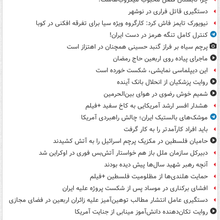
دستگیری قاتل فراری در نوشهر
نیویورک تایمز فاش کرد: کارگروه ویژه سیا برای تفرقه افکنی در کوبا
کنترل کامل تنگه هرمز در دست ایران!
پرچم سیاه بر فراز گنبد حسینی همچنان در اهتزاز است
ماجرای پیاده روی اربعین حاج رمضان
این دیپلماسی نمایشی، شکست خورده است
روایت پزشکیان از انحلال بانک آینده
شمیم خوش رضوی در هوای بین‌الحرمین
هشدار افسر ارشد آمریکایی به کاخ سفید +فیلم
موشک‌های بالستیک ایران؛ چالش راهبردی آمریکا
باید افراد کارآمدتر را به کار گرفت
حامیان فلسطین در مکزیک پرچم اسرائیل را به آتش کشیدند
دبیرکل سازمان ملل باز هم خواستار آتش‌بس فوری در اوکراین شد
آنچه رهبر شهید سال‌ها پیش دیده بودند
حمایت هلندی‌ها از مظلومیت فلسطین +فیلم
افشای برکناری در موساد پس از شکست پروژه علیه ایران
دستگیری عامل انتشار مطالب توهین‌آمیز علیه زائران اربعین در فضای مجازی
روایت تکان‌دهنده دانش‌آموز مینابی از جنایت آمریکا