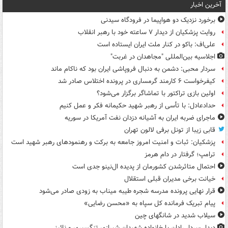
آخرین اخبار
برخورد نزدیک دو هواپیما در فرودگاه سیدنی
روایت پزشکیان از دیدار ۷ ساعته خود با رهبر انقلاب
علی‌اف: باکو در کنار ملت ایران ایستاده است
اجلاسیه بین‌المللی "مجاهدان در غربت"
سردار محبی: دشمن به دنبال فروپاشی ایران بود که ناکام ماند
کیفرخواست ۶ کارمند گرمساری در پرونده اختلاس صادر شد
اولین بازی تراکتور با تماشاگر برگزار می‌شود؟
حدادعادل: با تأسی از رهبر شهید حکیمانه فکر و عمل کنیم
ماجرای ضربه ایران به آشیانه دزدان نفت آمریکا در سوریه
قابی زیبا از تونل برفی لالون تهران
پزشکیان: ثبات و امنیت امروز جامعه به برکت و رهنمودهای رهبر شهید است
ترامپ؛ گرفتار در دام هرمز
احتمال متاثرشدن کشورمان از پدیده ال‌نینو جدی است
خیانت برخی مدیران قبلی استقلال
قرار نهایی پرونده مدرسه شجره طیبه میناب به زودی صادر می‌شود
پیام تبریک فرمانده کل سپاه به «محسن رضایی»
سیلاب شدید در شانگهای چین
دیدار سردار رادان با خانواده‌ شهیدان شیرازی تنگسیری و نائینی