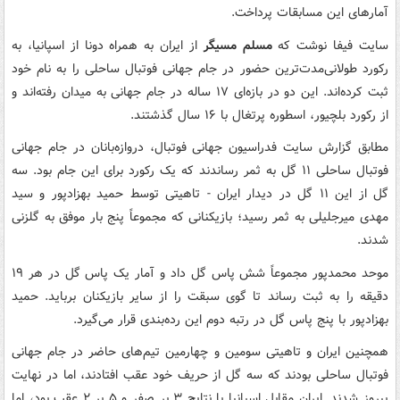
آمارهای این مسابقات پرداخت.
سایت فیفا نوشت که
مسلم مسیگر
از ایران به همراه دونا از اسپانیا، به
رکورد طولانی‌مدت‌ترین حضور در جام جهانی فوتبال ساحلی را به نام خود
ثبت کرده‌اند. این دو در بازه‌ای ۱۷ ساله در جام جهانی به میدان رفته‌اند و
از رکورد بلچیور، اسطوره پرتغال با ۱۶ سال گذشتند.
مطابق گزارش سایت فدراسیون جهانی فوتبال، دروازه‌بانان در جام جهانی
فوتبال ساحلی ۱۱ گل به ثمر رساندند که یک رکورد برای این جام بود. سه
گل از این ۱۱ گل در دیدار ایران - تاهیتی توسط حمید بهزادپور و سید
مهدی میرجلیلی به ثمر رسید؛ بازیکنانی که مجموعاً پنج بار موفق به گلزنی
شدند.
موحد محمدپور مجموعاً شش پاس گل داد و آمار یک پاس گل در هر ۱۹
دقیقه را به ثبت رساند تا گوی سبقت را از سایر بازیکنان برباید. حمید
بهزادپور با پنج پاس گل در رتبه دوم این رده‌بندی قرار می‌گیرد.
همچنین ایران و تاهیتی سومین و چهارمین تیم‌های حاضر در جام جهانی
فوتبال ساحلی بودند که سه گل از حریف خود عقب افتادند، اما در نهایت
پیروز شدند. ایران مقابل اسپانیا با نتایج ۳ بر صفر و ۵ بر ۲ عقب بود، اما