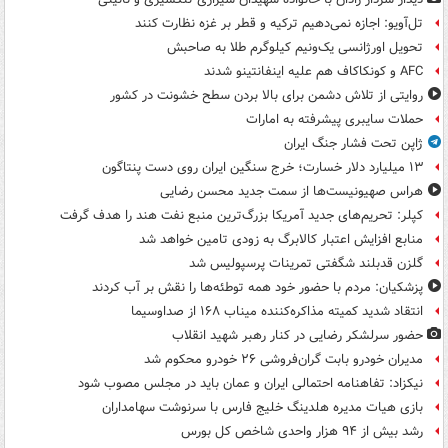
تل‌آویو: اجازه نمی‌دهیم ترکیه و قطر بر غزه نظارت کنند
تحویل اورژانسی یک‌ونیم کیلوگرم طلا به صاحبش
AFC و کونکاکاف هم علیه اینفانتینو شدند
روایتی از تلاش دشمن برای بالا بردن سطح خشونت در کشور
حملات سایبری پیشرفته به امارات
ژاپن تحت فشار جنگ ایران
۱۳ میلیارد دلار خسارت؛ خرج سنگین ایران روی دست پنتاگون
هراس صهیونیست‌ها از سمت جدید محسن رضایی
کپلر: تحریم‌های جدید آمریکا بزرگ‌ترین منبع نفت هند را هدف گرفت
منابع افزایش اعتبار کالابرگ به زودی تامین خواهد شد
گلزن قدبلند شگفتی تمرینات پرسپولیس شد
پزشکیان: مردم با حضور خود همه توطئه‌ها را نقش بر آب کردند
انتقاد شدید کمیته مذاکره‌کننده میناب ۱۶۸ از صداوسیما
حضور سرلشکر رضایی در کنار رهبر شهید انقلاب
مدیران خودرو بابت گران‌فروشی ۲۶ خودرو محکوم شد
نیکزاد: تفاهنامه احتمالی ایران و عمان باید در مجلس مصوب شود
بازی هیات مدیره هلدینگ خلیج فارس با سرنوشت سهامداران
رشد بیش از ۹۴ هزار واحدی شاخص کل بورس