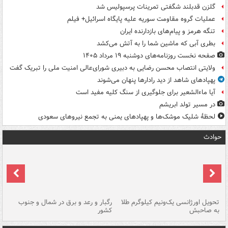
گلزن قدبلند شگفتی تمرینات پرسپولیس شد
عملیات گروه مقاومت سوریه علیه پایگاه اسرائیل+ فیلم
تنگه هرمز و پیام‌های بازدارنده ایران
بطری آبی که ماشین شما را به آتش می‌کشد
صفحه نخست روزنامه‌های دوشنبه ۱۹ مرداد ۱۴۰۵
ولایتی انتصاب محسن رضایی به دبیری شورای‌عالی امنیت ملی را تبریک گفت
پهپادهای شاهد از دید رادارها پنهان می‌شوند
آیا ماءالشعیر برای جلوگیری از سنگ کلیه مفید است
در مسیر تولد ابریشم
لحظۀ شلیک موشک‌ها و پهپادهای یمنی به تجمع نیروهای سعودی
حوادث
ی
تحویل اورژانسی یک‌ونیم کیلوگرم طلا
رگبار و رعد و برق در شمال و جنوب
با
به صاحبش
کشور
اه