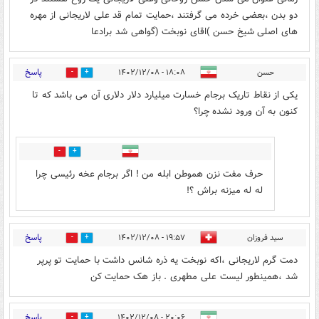
دو بدن ،بعضی خرده می گرفتند ،حمایت تمام قد علی لاریجانی از مهره
های اصلی شیخ حسن )اقای نوبخت (گواهی شد برادعا
پاسخ
حسن
۱۸:۰۸ - ۱۴۰۲/۱۲/۰۸
2
6
یکی از نقاط تاریک برجام خسارت میلیارد دلار دلاری آن می باشد که تا
کنون به آن ورود نشده چرا؟
0
0
حرف مفت نزن هموطن ابله من ! اگر برجام عخه رئیسی چرا
له له میزنه براش ؟!
پاسخ
سید فروزان
۱۹:۵۷ - ۱۴۰۲/۱۲/۰۸
0
0
دمت گرم لاریجانی ،اکه نوبخت یه ذره شانس داشت با حمایت تو پرپر
شد ،همینطور لیست علی مطهری . باز هک حمایت کن
پاسخ
۲۰:۰۶ - ۱۴۰۲/۱۲/۰۸
0
0