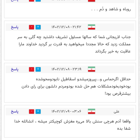
روباه و شاهد و دُم . . .
پاسخ
۲۱:۴۲ - ۱۴۰۲/۱۲/۰۸
0
0
جناب لاریجانی شما ‌که سالها مسئول تشریف داشتید چه گلی به سر
مملکت زدید که حالا مجددا میخواهید به قدرت بر گردید خداوند مارا
عاقبت به خیر بگرداند
پاسخ
۲۳:۱۹ - ۱۴۰۲/۱۲/۰۸
0
0
حداقل اگرحماس و...پیروزمیشدو اسقاطیل نابودومحوشده
بودخودبخودمشکلات هم حل شده بودومردم دلشون برای رای دادن
بیشترقرص بود!
پاسخ
علی
۰۳:۰۶ - ۱۴۰۲/۱۲/۰۹
0
3
واقعا آدم هرچی سنش بالا می‌ره مغزش کوچیکتر میشه ، انشالله خدا
شفا بده