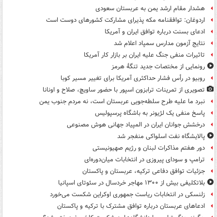
هشدار مقام ارشد یمن به عربستان سعودی
اردوغان: توافقنامه مکه پذیرای مشارکت کشورهای دوست است
ادعای بسنت درباره توافق ایران و آمریکا
نتایج آزمون مدارس سمپاد اعلام شد
تاثیرات منفی جنگ علیه ایران بر بازار کار آمریکا
رونمایی از مختصات جدید تنگۀ هرمز
روبیو در رأس فشار حداکثری آمریکا برای تغییر مسیر کوبا
تصویری از تمرینات ترابزون اسپور با حضور ساویچ، صلاح و اونانا
نبرد ما علیه طرح سلطه‌جویی عربستان است، نه مردم جنوب یمن
پاسخ منفی یک لژیونر به باشگاه پرسپولیس
درخشش جوانان ایران در المپیاد جهانی هوش مصنوعی
پالایشگاه نفت اسلواکی منفجر شد
دور هفتم مذاکرات لبنان و رژیم صهیونیستی
ترامپ و سودای پیروزی در انتخابات میان‌دوره‌ای
جزئیات توافق دفاعی ترکیه، عربستان و پاکستان
بلاتکلیفی بیش از ۱۳۰۰ مهاجر خردسال در سئوتای اسپانیا
زلنسکی در انتخابات ریاست جمهوری اوکراین شکست می‌خورد
ادعاهای عربستان درباره توافق مشترک با ترکیه و پاکستان