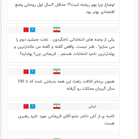
اوضاع چرا بهم ریخته است؟؟ حداقل ۴سال اول روحانی وضع
اقتصادی بهتر بود.
3
35
یکی از وعده های انتخاباتی تاجگردون : تخت جمشید دوم را
می سازم! . طنز نیست، واقعی گفته و گفته من مالدارترین و
پولدارترین نامزد انتخابات هستم... لاریجانی چی؟ پولداره؟
7
35
همون برجام کثافت بتعث این همه بدبختی شده که تا 100
سال گریبان مملکت رو گرفته
ایرانی
34
0
کاسه ی از آش داغتر نشو،آقای لاریجانی مورد تایید رهبری
هست.