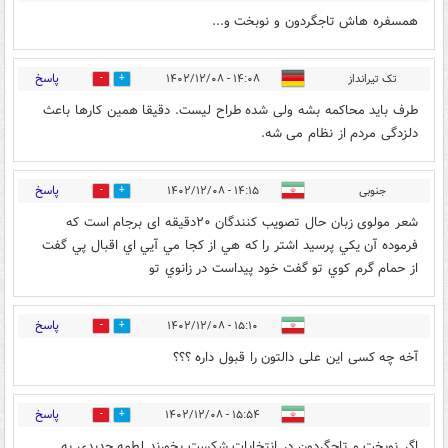
همسفره هاش تاجگردون و نوبخت و...
پاسخ
تک تیرانداز
۱۴:۰۸ - ۱۴۰۲/۱۲/۰۸
1
33
طرف باید محاکمه بشه ولی شده طراح لیست. دقیقا همین کارها باعث
دلزدگی مردم از نظام می شه.
پاسخ
جنوبی
۱۴:۱۵ - ۱۴۰۲/۱۲/۰۸
0
8
شعر مولوی زبان حال تصویب کنندگان ۲۰دقیقه ای برجام است که
فرموده آن يکي پرسيد اشتر را که هي از کجا مي آيي اي اقبال پي گفت
از حمام گرم کوي تو گفت خود پيداست در زانوي تو
پاسخ
۱۵:۱۰ - ۱۴۰۲/۱۲/۰۸
1
12
آخه چه کسی این علی دالتون را قبول داره ؟؟؟
پاسخ
۱۵:۵۴ - ۱۴۰۲/۱۲/۰۸
0
1
اگر نوبخت و تاجگردون در انتخابات شکست بخورند لطمه جدیدی به