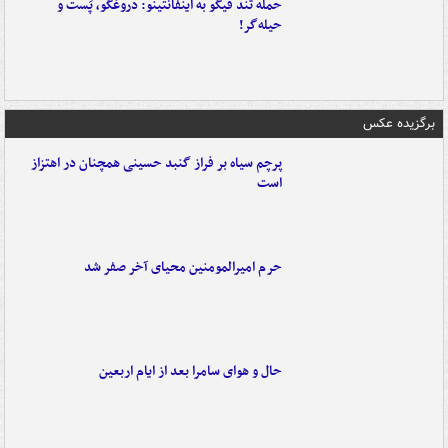
حمله تند فیگو به اینفانتینو: دروغگو، پَست‌ و
حیله‌گر!
برگزیده عکس
پرچم سیاه بر فراز گنبد حسینی همچنان در اهتزاز
است
حرم امیرالمومنین محیای آخر صفر شد
حال و هوای سامرا بعد از ایام اربعین