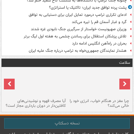
چگونه جنگ ترامپ با دانشگاه‌ها به شکست کاخ سفید ختم شد؟
پشت پرده توافق جدید ایران؛ تاکتیک یا استراتژی؟
ادعای تکراری ترامپ درمورد تمایل ایران برای دستیابی به توافق
گرد و غبار آسمان قم را تیره می‌کند
وزیران صهیونیست خواستار از سرگیری جنگ نابودی غزه شدند
تلاش پزشکان استقلال برای رساندن چشمی به هفته اول لیگ برتر
بحران در راه‌آهن انگلیس ادامه دارد
هشدار نمایندگان جمهوری‌خواه به ترامپ درباره جنگ علیه ایران
سلامت
ت
چرا مغز در هنگام خواب، انرژی خود را
آیا مصرف قهوه و نوشیدنی‌های
چر
خالی می‌کند؟
کافئین‌دار در دوران بارداری مجاز است؟
می
نسخه دسکتاپ