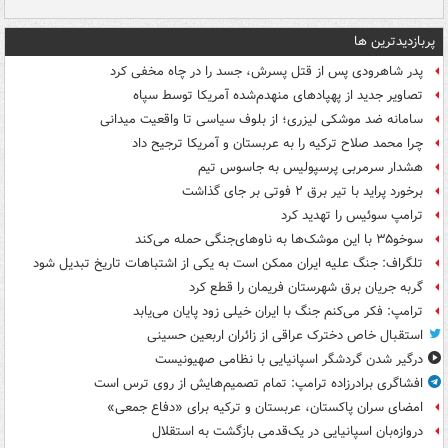
پربازدیدترین ها
پدر شاهرودی پس از قتل پسرش، جسد را در چاه مخفی کرد
تصاویر جدید از پهپادهای منهدم‌شده آمریکا توسط سپاه
سامانه ضد موشکی لیزری؛ از بلوف سیاسی تا واقعیت میدانی
چرا محمد صلاح ترکیه را به عربستان و آمریکا ترجیح داد
هشدار سرمربی پرسپولیس به جاسوس تیم
برخورد پراید با تیر برق ۲ فوتی بر جای گذاشت
ترامپ سوئیس را تهدید کرد
سوخو۳۵ با این موشک‌ها به ناوهای‌جنگی حمله می‌کند
تلگراف: جنگ علیه ایران ممکن است به یکی از اشتباهات تاریخ تبدیل شود
گربه جریان برق شهرستان فریمان را قطع کرد
ترامپ: فکر می‌کنم جنگ با ایران خیلی زود پایان می‌یابد
استقبال خاص دخترک عراقی از زائران اربعین حسینی
درگیر شدن گردشگر اسپانیایی با نظامی صهیونیست
افشاگری برادرزاده ترامپ: تمام تصمیم‌هایش از روی ترس است
امضای سران پاکستان، عربستان و ترکیه برای «دفاع جمعی»
دروازه‌بان اسپانیایی در یک‌قدمی بازگشت به استقلال