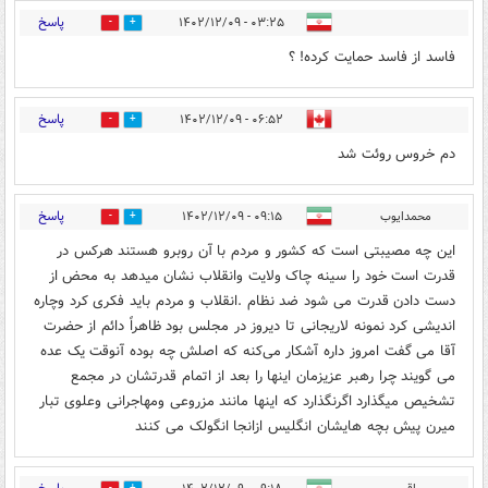
پاسخ
۰۳:۲۵ - ۱۴۰۲/۱۲/۰۹
0
3
فاسد از فاسد حمایت کرده! ؟
پاسخ
۰۶:۵۲ - ۱۴۰۲/۱۲/۰۹
0
1
دم خروس روئت شد
پاسخ
محمدایوب
۰۹:۱۵ - ۱۴۰۲/۱۲/۰۹
0
1
این چه مصیبتی است که کشور و مردم با آن روبرو هستند هرکس در
قدرت است خود را سینه چاک ولایت وانقلاب نشان میدهد به محض از
دست دادن قدرت می شود ضد نظام .انقلاب و مردم باید فکری کرد وچاره
اندیشی کرد نمونه لاریجانی تا دیروز در مجلس بود ظاهراً دائم از حضرت
آقا می گفت امروز داره آشکار می‌کنه که اصلش چه بوده آنوقت یک عده
می گویند چرا رهبر عزیزمان اینها را بعد از اتمام قدرتشان در مجمع
تشخیص میگذارد اگرنگذارد که اینها مانند مزروعی ومهاجرانی وعلوی تبار
میرن پیش بچه هایشان انگلیس ازانجا انگولک می کنند