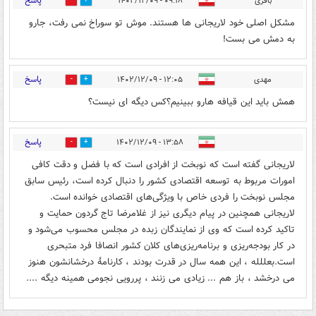
پاسخ
باقری
۰۹:۱۸ - ۱۴۰۲/۱۲/۰۹
0
1
مشکل اصلی خود لاریجانی ها هستند. موش تو سوراخ نمی رفت، جارو
به دمش می بست!
پاسخ
مهدی
۱۲:۰۵ - ۱۴۰۲/۱۲/۰۹
0
0
همش باید این قیافه هارو ببینیم؟کس دیگه ای نیست؟
پاسخ
۱۳:۵۸ - ۱۴۰۲/۱۲/۰۹
1
0
لاریجانی گفته است که نوبخت از افرادی است که با فضل و دقت کافی
امورات مربوط به توسعه اقتصادی کشور را دنبال کرده است، رئیس سابق
مجلس نوبخت را فردی خاص با ویژگی‌های اقتصادی خوانده است.
لاریجانی همچنین در پیام دیگری نیز از غلامرضا تاج گردون حمایت و
تاکید کرده است که وی از نمایندگان زبده در مجلس محسوب می‌شود و
در کار بودجه‌‎ریزی و برنامه‌ریزی‌های کلان کشور انصافا فرد متبحری
است.بعللله ، این همه سال در قدرت بودند ، کارنامهٔ درخشانشون هنوز
می درخشد ، باز هم ... زیادی می زنند ، پررویی نجومی همینه دیگه ....