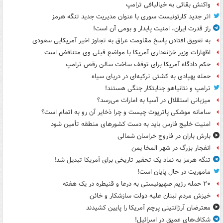
واکنش بقائی به خیالبافی ترامپ
اثر جدید کارتونیست سوری با عنوان مدیریت جدید تنگه هرمز
راز قدرت ایران، امنیت پایدار و بومی آن است!
به تعویق افتادن پاسخ مقاومت عراق به تجاوز اخیر آمریکایی سعودی
اظهارات وزیر خزانه‌داری آمریکا با مواضع قبلی وی متناقض است
حکم دادگاه آمریکا برای توقف ساخت سالن رقص ترامپ
حمله پهپادی به کشتی ترکیه‌ای در دریای سیاه
ترامپ و نتانیاهو جنایتکار جنگی هستند!
میزبانی استقلال در آسیا به امارات می‌رسد؟
سامانه موشکی پاتریوت چیست و چرا ذخایر آن رو به اتمام است؟
امنیت خلیج فارس باید به دست کشورهای منطقه تأمین شود
بارش باران در فاروج خراسان شمالی
انفجار بزرگ در شهر المخا یمن
تنگه هرمز به نماد یک تحقیر تاریخی برای آمریکا تبدیل شد!
ماموریت در حال پایان است!
۲۰ حمله رژیم صهیونیستی به درعا و قنیطره در یک هفته
خیزش مردم لبنان علیه دولت سازشکار و خائن
معترضان آرژانتینی پرچم آمریکا را پایین کشیدند
شکاف‌های عمیق در اسرائیل!