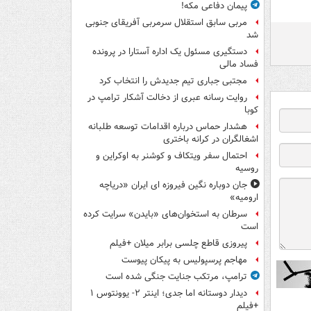
پیمان دفاعی مکه!
مربی سابق استقلال سرمربی آفریقای جنوبی
شد
دستگیری مسئول یک اداره آستارا در پرونده
فساد مالی
مجتبی جباری تیم جدیدش را انتخاب کرد
روایت رسانه عبری از دخالت آشکار ترامپ در
کوبا
هشدار حماس درباره اقدامات توسعه طلبانه
اشغالگران در کرانه باختری
احتمال سفر ویتکاف و کوشنر به اوکراین و
روسیه
جان دوباره نگین فیروزه ای ایران «دریاچه
ارومیه»
سرطان به استخوان‌های «بایدن» سرایت کرده
است
پیروزی قاطع چلسی برابر میلان +فیلم
مهاجم پرسپولیس به پیکان پیوست
ترامپ، مرتکب جنایت جنگی شده است
دیدار دوستانه اما جدی؛ اینتر ۲- یوونتوس ۱
+فیلم