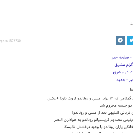
نا
ط
برابر مسی و رونالدو ثروت دارد! +عکس
و دو جلسه محروم شد
 قربانی البلیهی بعد از مسی و رونالدو!
‌تیمی مصدوم کریستیانو رونالدو به هواداران النصر
نگی یاران رونالدو با وجود درخشش تالیسکا