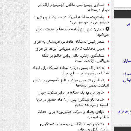
تساوی پرسپولیس مقابل الومینیوم اراک در
دیدار دوستانه
پشت‌پرده مداخله آمریکا در حمایت از یِن ژاپن؛
خیرخواهی یا خودخواهی؟
همتی: کنترل ترازنامه بانک‌ها با جدیت دنبال
می‌شود
سفر رئیس دستگاه اطلاعاتی عربستان به عراق
دلیل مخالفت AFC با میزبانی آبی‌ها در عراق
سخنگوی ارتش: نظم ایرانی حاکم بر تنگه
اران
غیرقابل بازگشت است
هشدار الموسوی درباره توطئه آمریکا برای ایجاد
شکاف در نیروهای مسلح عراق
تعطیلی تدریجی مراکز دیالیز خصوصی به دلیل
انباشت بدهی بیمه‌ها
خاویر باردم؛ یک ستاره در برابر سکوت جهان
خدمه ناو لینکلن: پس از ۸ ماه حضور در دریا
خسته و درمانده‌ شدیم
 برق برای
توافق بغداد و شرکت «شورون» برای احداث
خط لوله بصره
تشکیل تیم کارآگاهان زبده برای دستگیری
عاملان قتل رجب‌زاده