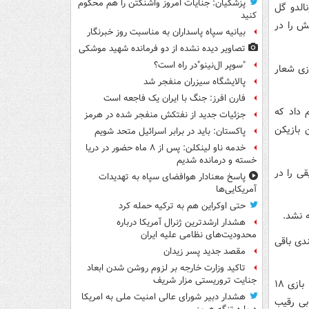
پزشکیان: جنایات امروز واشنگتن را هم محکوم
ستیانو رونالدو گل
کنید
ش را در
بیانیه سپاه پاسداران به مناسبت روز خبرنگار
تصاویر دیده‌ نشده از دو فرمانده شهید موشکی
"سوپر ال‌نینو"در راه است؟
ازی شعار
پالایشگاه سیزران منفجر شد
فارن افرز: جنگ با ایران یک فاجعه است
م داد که
جزئیات جدید از نفتکش منفجر شده در هرمز
 بازیکن
پاکستان: باید در برابر اسرائیل متحد شویم
خدمه ناو لینکلن: پس از ۸ ماه حضور در دریا
خسته و درمانده‌ شدیم
ی را در
پاسخ معنادار هوافضای سپاه به تهدیدات
آمریکایی‌ها
حتی اوکراین هم به ترکیه حمله کرد
ه نشد.
هشدار ارشدترین ژنرال آمریکا درباره
محدودیت‌های نظامی علیه ایران
ول رده‌بندی باقی
مقصد جدید پسر زیدان
تاکید وزارت خارجه بر لزوم روشن شدن ابعاد
جنایت تروریستی مزار شریف
در جدول رده‌بندی الهلال با ۵۶ امتیاز و یک بازی کم‌تر در صدر قرار دارد. این تیم در ۲۰ بازی ۱۸
هشدار دبیر شورای عالی امنیت ملی به امریکا
بی رقیب