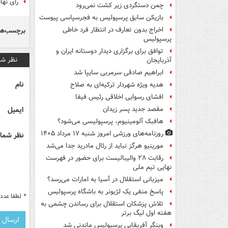
رای نها
چمن دستگردی زیر کشت نمی‌رود
بازیکن سابق پرسپولیس به فجرسپاسی پیوست
اخراج بدون تعارف در انتظار فرد خاطی
برچسب‌ها
پرسپولیس
توافق برای برگزاری دیدار دوستانه ایران و
نظر شم
آذربایجان
ابراهیم صادقی سرمربی سایپا شد
نام
هدیه ویژه شهردار ترکیه‌ای به صلاح
افشای رسوایی اخلاقی رئیس فیفا
ایمیل
مقصد جدید پسر زیدان
هافبک آلومینیوم، پرسپولیسی می‌شود؟
روزنامه‌های ورزشی امروز ‌شنبه ۱۷ مرداد ۱۴۰۵
نظر شما 
مورینیو هرگز نباید از رئال مادرید جدا می‌شد
رقابت ۲۸ والیبالیست برای حضور در فهرست
نهایی تیم ملی
میزبانی استقلال در آسیا به امارات می‌رسد؟
پاسخ منفی یک لژیونر به باشگاه پرسپولیس
*
لطفا عدد م
تلاش پزشکان استقلال برای رساندن چشمی به
هفته اول لیگ برتر
وینگر آفریقایی پرسپولیس ماندنی شد