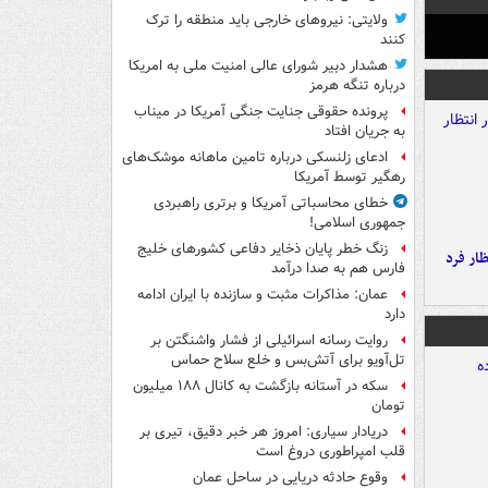
ولایتی: نیروهای خارجی باید منطقه را ترک
کنند
هشدار دبیر شورای عالی امنیت ملی به امریکا
درباره تنگه هرمز
پرونده حقوقی جنایت جنگی آمریکا در میناب
به جریان افتاد
ادعای زلنسکی درباره تامین ماهانه موشک‌های
رهگیر توسط آمریکا
خطای محاسباتی آمریکا و برتری راهبردی
جمهوری اسلامی!
زنگ خطر پایان ذخایر دفاعی کشورهای خلیج
ار فرد
فارس هم به صدا درآمد
عمان: مذاکرات مثبت و سازنده با ایران ادامه
دارد
روایت رسانه اسرائیلی از فشار واشنگتن بر
تل‌آویو برای آتش‌بس و خلع سلاح حماس
سکه در آستانه بازگشت به کانال ۱۸۸ میلیون
تومان
دریادار سیاری: امروز هر خبر دقیق، تیری بر
قلب امپراطوری دروغ است
وقوع حادثه دریایی در ساحل عمان