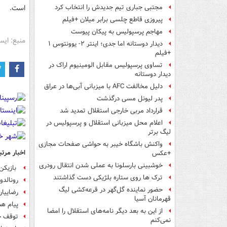
است.
مجتبی جباری تیم جدیدش را انتخاب کرد
پیروزی قاطع چلسی برابر میلان +فیلم
مهاجم پرسپولیس به پیکان پیوست
منبع: ایس
دیدار دوستانه اما جدی؛ اینتر ۲- یوونتوس ۱
+فیلم
تساوی پرسپولیس مقابل الومینیوم اراک در
دیدار دوستانه
دلیل مخالفت AFC با میزبانی آبی‌ها در عراق
پدر لیونل مسی درگذشت
قرارداد مربی خارجی استقلال تمدید شد
اعلام محل میزبانی استقلال و پرسپولیس در
لیگ برتر
واکنش باشگاه خیبر به حواشی صفحات مجازی
اخبار مرتب
+عکس
خوشبینی بارسلونا به عملی شدن انتقال رودری
بازیکن گمنامی که ۱۲ 
ترک ها روی ستاره بلژیکی دست گذاشتند
رونالد
حضور نماینده گل‌گهر در قرعه‌کشی لیگ
رضاییان
قهرمانان آسیا
پیام هم
از این به بعد دیگر نامه‌های استقلال را امضا
توقف خا
نمی‌کنم