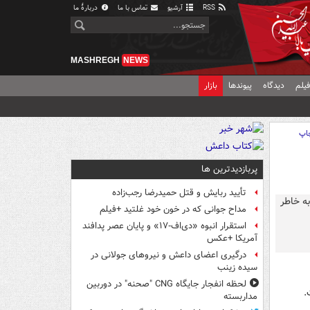
RSS
آرشیو
تماس با ما
دربارهٔ ما
MASHREGH
NEWS
یلم
دیدگاه
پیوندها
بازار
اپ
پربازدیدترین ها
تأیید ربایش و قتل حمیدرضا رجب‌زاده
مداح جوانی که در خون خود غلتید +فیلم
استقرار انبوه «دی‌اف‑۱۷» و پایان عصر پدافند
آمریکا +عکس
درگیری اعضای داعش و نیروهای جولانی در
سیده زینب
لحظه انفجار جایگاه CNG "صحنه" در دوربین
.
مداربسته