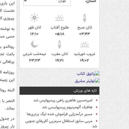
استان:
نخست الن
پیروزی ال
اذان صبح
طلوع آفتاب
اذان ظهر
به نوشته 
۱۲:۱۰
۰۵:۱۸
۰۳:۴۳
مسی مسی 
رونالدو ب
غروب خورشید
اذان مغرب
نیمه‌شب شرعی
باعث تحر
۲۳:۲۳
۱۹:۲۱
۱۹:۰۲
پرتغالی 
روزنامه 
این زمینه
البته رون
تازه های ورزش
امیرحسین طاهری راهی پرسپولیس شد
هافبک آلومینیوم پرسپولیسی شد
بماند.
مسیر درآمدزایی فراموش شده لیگ برتری‌ها
مربی سابق استقلال سرمربی آفریقای جنوبی
بار پیرو
شد