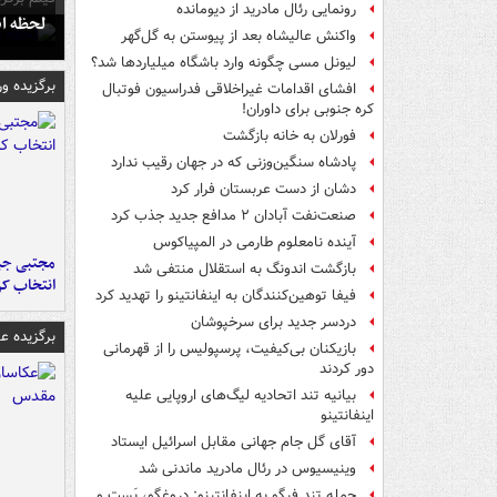
رونمایی رئال مادرید از دیومانده
لحظه انفجار جایگاه
واکنش عالیشاه بعد از پیوستن به گل‌گهر
لیونل مسی چگونه وارد باشگاه میلیاردها شد؟
برگزیده و
افشای اقدامات غیراخلاقی فدراسیون فوتبال
کره جنوبی برای داوران!
فورلان به خانه بازگشت
پادشاه سنگین‌وزنی که در جهان رقیب ندارد
دشان از دست عربستان فرار کرد
صنعت‌نفت آبادان ۲ مدافع جدید جذب کرد
آینده نامعلوم طارمی در المپیاکوس
مجتبی جبا
بازگشت اندونگ به استقلال منتفی شد
انتخاب کر
فیفا توهین‌کنندگان به اینفانتینو را تهدید کرد
دردسر جدید برای سرخپوشان
برگزیده 
بازیکنان بی‌کیفیت، پرسپولیس را از قهرمانی
دور کردند
بیانیه تند اتحادیه لیگ‌های اروپایی علیه
اینفانتینو
آقای گل جام جهانی مقابل اسرائیل ایستاد
وینیسیوس در رئال مادرید ماندنی شد
حمله تند فیگو به اینفانتینو: دروغگو، پَست‌ و