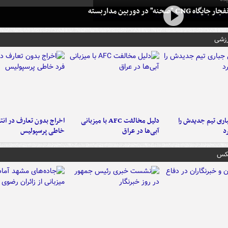
 CNG "صحنه" در دوربین مداربسته
رزشی
ری تیم جدیدش را
دلیل مخالفت AFC با میزبانی
اخراج بدون تعارف در انتظ
د
آبی‌ها در عراق
خاطی پرسپولیس
عکس