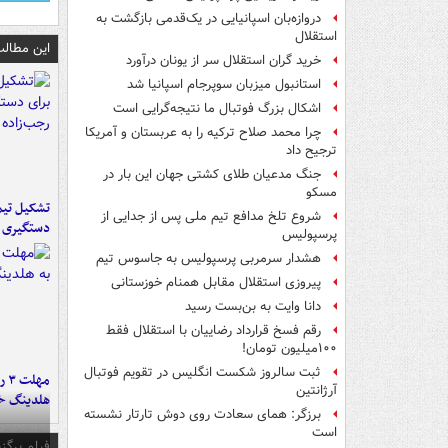
دروازه‌بان اسپانیایی در یک‌قدمی بازگشت به
استقلال
این مطالب
خرید گران استقلال سر از یونان درآورد
استانبول میزبان سوپرجام اسپانیا شد
اشکال بزرگ فوتبال ما نتیجه‌گرایی است
چرا محمد صلاح ترکیه را به عربستان و آمریکا
ترجیح داد
جنگ مدعیان طلای کشتی جهان این بار در
مسکو
تشکیل تیم 
شروع تلخ مدافع تیم ملی پس از جدایی از
دستگیری ع
پرسپولیس
هشدار سرمربی پرسپولیس به جاسوس تیم
پیروزی استقلال مقابل همنام خوزستانی
دانا وایت به بن‌بست رسید
رقم فسخ قرارداد رضاییان با استقلال فقط
۱۰۰میلیون تومان!
ثبت سالروز شکست انگلیس در تقویم فوتبال
مه
آرژانتین
هلدینگ خ
برزگر: همای سعادت روی دوش تارتار نشسته
است
فیلم برگزی