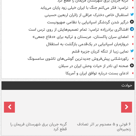
گربه جریان برق شهرستان فریمان را قطع کرد
ترامپ: فکر می‌کنم جنگ با ایران خیلی زود پایان می‌یابد
استقبال خاص دخترک عراقی از زائران اربعین حسینی
درگیر شدن گردشگر اسپانیایی با نظامی صهیونیست
افشاگری برادرزاده ترامپ: تمام تصمیم‌هایش از روی ترس است
امضای سران پاکستان، عربستان و ترکیه برای «دفاع جمعی»
دروازه‌بان اسپانیایی در یک‌قدمی بازگشت به استقلال
نمایی زیبا از تنگه کریان جزیره قشم
رکوردشکنی پیش‌فروش جدیدترین گوشی‌های تاشوی سامسونگ
صحنه ای نادر از حیات وحش ایران در سبلان
ادعای بسنت درباره توافق ایران و آمریکا
حوادث
۶ فوتی و ۵ مصدوم بر اثر تصادف
گربه جریان برق شهرستان فریمان را
رگ
زنجیره‌ای
قطع کرد