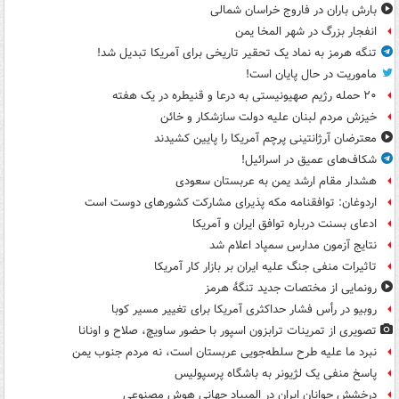
بارش باران در فاروج خراسان شمالی
انفجار بزرگ در شهر المخا یمن
تنگه هرمز به نماد یک تحقیر تاریخی برای آمریکا تبدیل شد!
ماموریت در حال پایان است!
۲۰ حمله رژیم صهیونیستی به درعا و قنیطره در یک هفته
خیزش مردم لبنان علیه دولت سازشکار و خائن
معترضان آرژانتینی پرچم آمریکا را پایین کشیدند
شکاف‌های عمیق در اسرائیل!
هشدار مقام ارشد یمن به عربستان سعودی
اردوغان: توافقنامه مکه پذیرای مشارکت کشورهای دوست است
ادعای بسنت درباره توافق ایران و آمریکا
نتایج آزمون مدارس سمپاد اعلام شد
تاثیرات منفی جنگ علیه ایران بر بازار کار آمریکا
رونمایی از مختصات جدید تنگۀ هرمز
روبیو در رأس فشار حداکثری آمریکا برای تغییر مسیر کوبا
تصویری از تمرینات ترابزون اسپور با حضور ساویچ، صلاح و اونانا
نبرد ما علیه طرح سلطه‌جویی عربستان است، نه مردم جنوب یمن
پاسخ منفی یک لژیونر به باشگاه پرسپولیس
درخشش جوانان ایران در المپیاد جهانی هوش مصنوعی