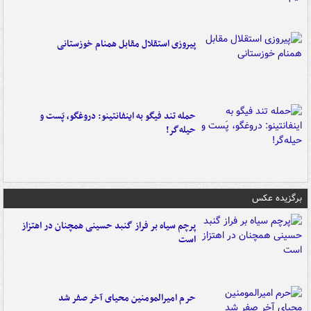
پیروزی استقلال مقابل همنام خوزستانی
حمله تند فیگو به اینفانتینو: دروغگو، پَست‌ و
حیله‌گر!
برگزیده عکس
پرچم سیاه بر فراز گنبد حسینی همچنان در اهتزاز
است
حرم امیرالمومنین محیای آخر صفر شد