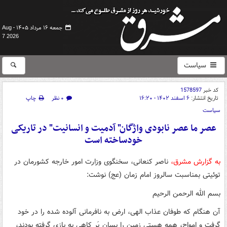
جمعه ۱۶ مرداد ۱۴۰۵ -
Aug
7 2026
سیاست
کد خبر
1578597
تاریخ انتشار:
۶ اسفند ۱۴۰۲ - ۱۶:۲۰
۰ نظر
چاپ
سیاست
عصر ما عصر نابودی واژگان" آدمیت و انسانیت" در تاریکی
خودساخته است
به گزارش مشرق،
ناصر کنعانی، سخنگوی وزارت امور خارجه کشورمان در
توئیتی بمناسبت سالروز امام زمان (عج) نوشت:
بسم الله الرحمن الرحیم
آن هنگام که طوفان عذاب الهی، ارض به نافرمانی آلوده شده را در خود
گرفت و امواج، همه هستی زمین را بسان پَر کاهی به بازی گرفته بودند،