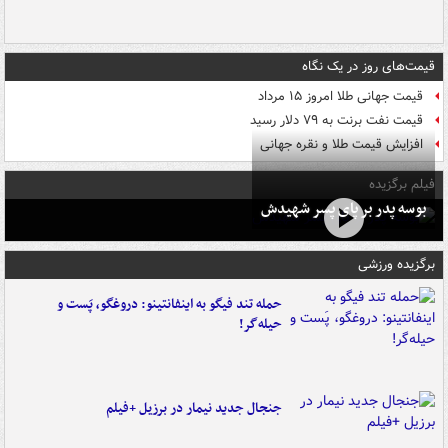
قیمت‌های روز در یک نگاه
قیمت جهانی طلا امروز ۱۵ مرداد
قیمت نفت برنت به ۷۹ دلار رسید
افزایش قیمت طلا و نقره جهانی
فیلم برگزیده
بوسه‌ پدر بر پای پسر شهیدش
برگزیده ورزشی
حمله تند فیگو به اینفانتینو: دروغگو، پَست‌ و
حیله‌گر!
جنجال جدید نیمار در برزیل +فیلم