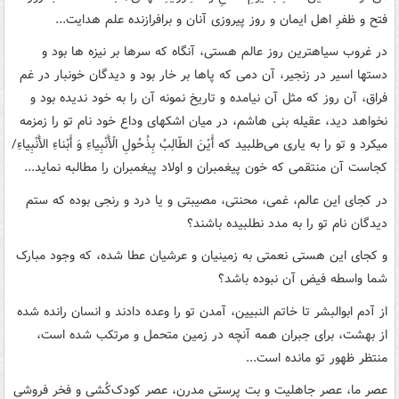
فتح و ظفرِ اهل ایمان و روز پیروزی آنان و برافرازنده علم هدایت...
در غروب سیاهترین روز عالم هستی، آنگاه که سرها بر نیزه ها بود و
دستها اسیر در زنجیر، آن دمی که پاها بر خار بود و دیدگان خونبار در غم
فراق، آن روز که مثل آن نیامده و تاریخ نمونه آن را به خود ندیده بود و
نخواهد دید، عقیله بنی هاشم، در میان اشکهای وداع خود نام تو را زمزمه
میکرد و تو را به یاری می‌طلبید که أَیْنَ الطّالِبُ بِذُحُولِ الْأَنْبِیاءِ وَ أَبْناءِ الأَنْبِیاءِ/
کجاست آن منتقمی که خون پیغمبران و اولاد پیغمبران را مطالبه نماید...
در کجای این عالم، غمی، محنتی، مصیبتی و یا درد و رنجی بوده که ستم
دیدگان نام تو را به مدد نطلبیده باشند؟
و کجای این هستی نعمتی به زمینیان و عرشیان عطا شده، که وجود مبارک
شما واسطه فیض آن نبوده باشد؟
از آدم ابوالبشر تا خاتم النبیین، آمدن تو را وعده دادند و انسان رانده شده
از بهشت، برای جبران همه آنچه در زمین متحمل و مرتکب شده است،
منتظر ظهور تو مانده است‌...
عصر ما، عصر جاهلیت و بت پرستی مدرن، عصر کودک‌کُشی و فخر فروشی