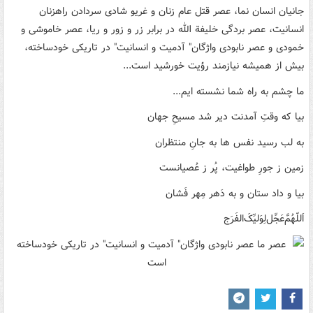
جانیان انسان نما، عصر قتل عام زنان و غریو شادی سردادن راهزنان
انسانیت، عصر بردگی خلیفة الله در برابر زر و زور و ریا، عصر خاموشی و
خمودی و عصر نابودی واژگان" آدمیت و انسانیت" در تاریکی خودساخته،
بیش از همیشه نیازمند رؤیت خورشید است...
ما چشم به راه شما نشسته ایم...
بیا که وقتِ آمدنت دیر شد مسیحِ جهان
به لب رسید نفس ها به جانِ منتظران
زمین ز جورِ طواغیت، پُر ز عُصیانست
بیا و داد ستان و به دَهر مِهر فَشان
اَللّهُمَّ‌عَجِّل‌لِوَلیِّکَ‌الفَرَج