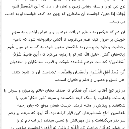
نوح نبی تو را واسطه رهایی زمین و زمان قرار داد که أینَ المُضطَرُّ الّذِی
یُجَابُ إذا دعی/ کجاست آن مضطری که چون دعا کند، خواست او به اجابت
می رسد...
آن دم که هرکس به تمنای دریافت درهمی و یا عرض ارادتی، به سهم
خویش بر خروار کینه ظلم می‌افزود، تا آتشی برافروخته شود که داعیه
وحدانیت و طرد بت‌پرستی به خاکستر تبدیل شود، به گمانم در میان هُرم
زبانه‌های آتش، خلیل الله نام تو را زمزمه می‌کرد که؛ أَیْنَ قاصِمُ شَوْکَهِ
الْمُعْتَدینَ/ کجاست درهم شکننده شوکت و قدرت ستمکاران و متعدیان
أَیْنَ مُبیدُ أَهْلِ الْفُسُوقِ وَالْعِصْیانِ وَالطُّغْیانِ /کجاست آن که نابود کننده
اهل فسق و عصیان و ظلم و طغیان است...
در زیر تیغ آفتاب‌ احد، آن هنگام که صدف دهان خاتم پیامبران و سرش را
به سنّتِ جاهلیت با سنگ کینه شکستند و سینه "شیر شکار" عرب را
شکافتند و پیکرش را مثله کردند، درست همان موقع که جان رحمة
للعالمین آماج شمشیرهای کین قرار گرفته بود، اُمّ اَبیها که مرهم بر زخمِ
سر پدر می‌گذاشت و دل مهربانش را تسلی میداد، زیر لب نام تو را
می‌خواند که أَیْنَ صاحِبُ یَوْمِ الْفَتْحِ وَ ناشِرُرایَهِ الْهُدی/کجاست صاحب روز