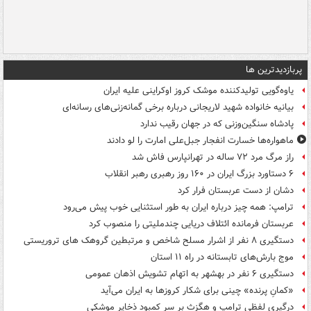
پربازدیدترین ها
یاوه‌گویی تولیدکننده موشک کروز اوکراینی علیه ایران
بیانیه خانواده شهید لاریجانی درباره برخی گمانه‌زنی‌های رسانه‌ای
پادشاه سنگین‌وزنی که در جهان رقیب ندارد
ماهواره‌ها خسارت انفجار جبل‌علی امارت را لو دادند
راز مرگ مرد ۷۲ ساله در تهرانپارس فاش شد
۶ دستاورد بزرگ ایران در ۱۶۰ روز رهبری رهبر انقلاب
دشان از دست عربستان فرار کرد
ترامپ: همه چیز درباره ایران به طور استثنایی خوب پیش می‌رود
عربستان فرمانده ائتلاف دریایی چندملیتی را منصوب کرد
دستگیری ۸ نفر از اشرار مسلح شاخص و مرتبطین گروهک های تروریستی
موج بارش‌های تابستانه در راه ۱۱ استان
دستگیری ۶ نفر در بهشهر به اتهام تشویش اذهان عمومی
«کمانِ پرنده» چینی برای شکار کروزها به ایران می‌آید
درگیری لفظی ترامپ و هگزث بر سر کمبود ذخایر موشکی