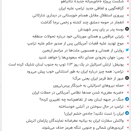
شکست پروژه «خاورمیانه جدید» نتانیاهو
گزافه‌گویی و لفاظی جدید ترامپ علیه ایران
پیروزی استقلال مقابل همنام خوزستانی در دیداری تدارکاتی
انفجار در حومه دمشق چند کشته و زخمی برجا گذاشت
بوسه‌ پدر بر پای پسر شهیدش
رایزنی عراقچی و همتای موریتانی خود درباره تحولات منطقه
موج تهدید علیه قضات آمریکایی پس از صدور حکم علیه ترامپ
روایتی از همدلی و همسویی ملت‌ها در مراسم اربعین
یمن: جهان به‌زودی صدای ناله سعودی‌ها را خواهد شنید
یونیفل: ارتش اسرائیل در یک روز ۱۱۳ توپ به جنوب لبنان شلیک کرده است
ترامپ: همه چیز درباره ایران به طور استثنایی خوب پیش می‌رود
عبور از خط قرمز ایران یعنی مرگ!
حمله نیروهای اسرائیلی به خبرنگار پرس‌تی‌وی
«ضربه مغزی» شدن صدها نظامی آمریکایی در حملات ایران
جنگ در جبهه لبنان بعد از تفاهم‌نامه چه تغییری کرده؟
ترامپ در حال سوختن در آتشی خودساخته
ایران را تست نکنید! جاده‌ی خشم ایران!
واکنش سفارت ایران به بیانیه مغرضانه نمایندگان پارلمان اتریش
کریدورهای شمالی و جنوبی تنگه هرمز حذف می‌شوند