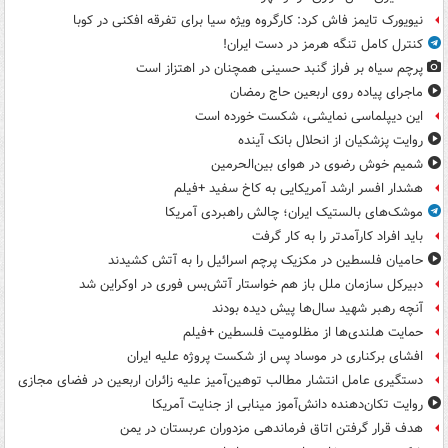
نیویورک تایمز فاش کرد: کارگروه ویژه سیا برای تفرقه افکنی در کوبا
کنترل کامل تنگه هرمز در دست ایران!
پرچم سیاه بر فراز گنبد حسینی همچنان در اهتزاز است
ماجرای پیاده روی اربعین حاج رمضان
این دیپلماسی نمایشی، شکست خورده است
روایت پزشکیان از انحلال بانک آینده
شمیم خوش رضوی در هوای بین‌الحرمین
هشدار افسر ارشد آمریکایی به کاخ سفید +فیلم
موشک‌های بالستیک ایران؛ چالش راهبردی آمریکا
باید افراد کارآمدتر را به کار گرفت
حامیان فلسطین در مکزیک پرچم اسرائیل را به آتش کشیدند
دبیرکل سازمان ملل باز هم خواستار آتش‌بس فوری در اوکراین شد
آنچه رهبر شهید سال‌ها پیش دیده بودند
حمایت هلندی‌ها از مظلومیت فلسطین +فیلم
افشای برکناری در موساد پس از شکست پروژه علیه ایران
دستگیری عامل انتشار مطالب توهین‌آمیز علیه زائران اربعین در فضای مجازی
روایت تکان‌دهنده دانش‌آموز مینابی از جنایت آمریکا
هدف قرار گرفتن اتاق‌ فرماندهی مزدوران عربستان در یمن