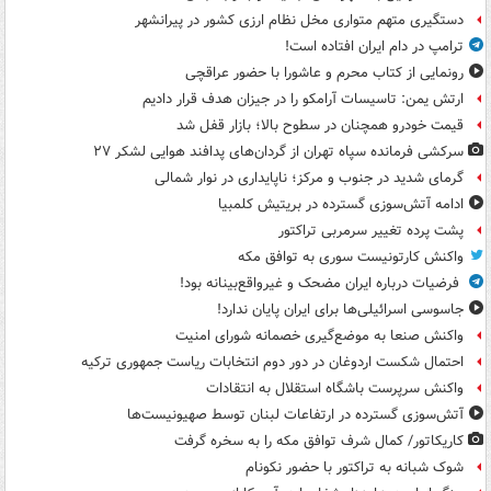
دستگیری متهم متواری مخل نظام ارزی کشور در پیرانشهر
ترامپ در دام ایران افتاده است!
رونمایی از کتاب محرم و عاشورا با حضور عراقچی
ارتش یمن: تاسیسات آرامکو را در جیزان هدف قرار دادیم
قیمت خودرو همچنان در سطوح بالا؛ بازار قفل شد
سرکشی فرمانده سپاه تهران از گردان‌های پدافند هوایی لشکر ۲۷
گرمای شدید در جنوب و مرکز؛ ناپایداری در نوار شمالی
ادامه آتش‌سوزی گسترده در بریتیش کلمبیا
پشت پرده تغییر سرمربی تراکتور
واکنش کارتونیست سوری به توافق مکه
فرضیات درباره ایران مضحک و غیرواقع‌بینانه بود!
جاسوسی اسرائیلی‌ها برای ایران پایان ندارد!
واکنش صنعا به موضع‌گیری خصمانه شورای امنیت
احتمال شکست اردوغان در دور دوم انتخابات ریاست جمهوری ترکیه
واکنش سرپرست باشگاه استقلال به انتقادات
آتش‌سوزی گسترده در ارتفاعات لبنان توسط صهیونیست‌ها
کاریکاتور/ کمال شرف توافق مکه را به سخره گرفت
شوک شبانه به تراکتور با حضور نکونام