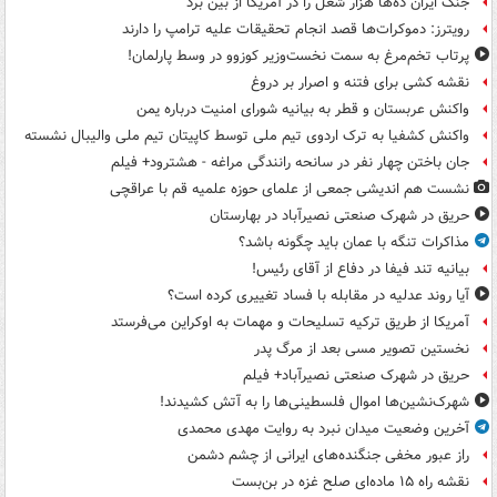
جنگ ایران ده‌ها هزار شغل را در آمریکا از بین برد
رویترز: دموکرات‌ها قصد انجام تحقیقات علیه ترامپ را دارند
پرتاب تخم‌مرغ به سمت نخست‌وزیر کوزوو در وسط پارلمان!
نقشه کشی برای فتنه و اصرار بر دروغ
واکنش عربستان و قطر به بیانیه شورای امنیت درباره یمن
واکنش کشفیا به ترک اردوی تیم ملی توسط کاپیتان تیم ملی والیبال نشسته
جان باختن چهار نفر در سانحه رانندگی مراغه - هشترود+ فیلم
نشست هم اندیشی جمعی از علمای حوزه علمیه قم با عراقچی
حریق در شهرک صنعتی نصیرآباد در بهارستان
مذاکرات تنگه با عمان باید چگونه باشد؟
بیانیه تند فیفا در دفاع از آقای رئیس!
آیا روند عدلیه در مقابله با فساد تغییری کرده است؟
آمریکا از طریق ترکیه تسلیحات و مهمات به اوکراین می‌فرستد
نخستین تصویر مسی بعد از مرگ پدر
حریق در شهرک صنعتی نصیرآباد+ فیلم
شهرک‌نشین‌ها اموال فلسطینی‌ها را به آتش کشیدند!
آخرین وضعیت میدان نبرد به روایت مهدی محمدی
راز عبور مخفی جنگنده‌های ایرانی از چشم دشمن
نقشه راه ۱۵ ماده‌ای صلح غزه در بن‌بست