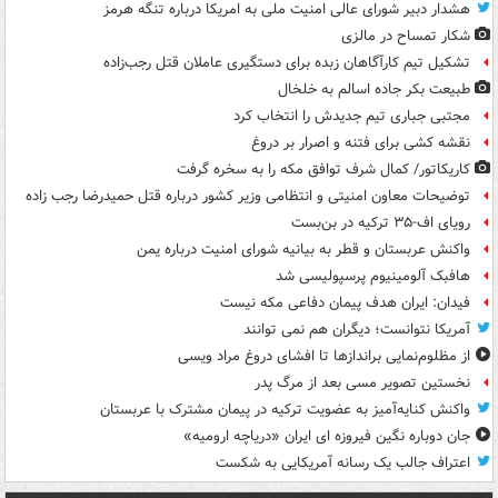
هشدار دبیر شورای عالی امنیت ملی به امریکا درباره تنگه هرمز
شکار تمساح در مالزی
تشکیل تیم کارآگاهان زبده برای دستگیری عاملان قتل رجب‌زاده
طبیعت بکر جاده اسالم به خلخال
مجتبی جباری تیم جدیدش را انتخاب کرد
نقشه کشی برای فتنه و اصرار بر دروغ
کاریکاتور/ کمال شرف توافق مکه را به سخره گرفت
توضیحات معاون امنیتی و انتظامی وزیر کشور درباره قتل حمیدرضا رجب زاده
رویای اف-۳۵ ترکیه در بن‌بست
واکنش عربستان و قطر به بیانیه شورای امنیت درباره یمن
هافبک آلومینیوم پرسپولیسی شد
فیدان: ایران هدف پیمان دفاعی مکه نیست
آمریکا نتوانست؛ دیگران هم نمی توانند
از مظلوم‌نمایی براندازها تا افشای دروغ مراد ویسی
نخستین تصویر مسی بعد از مرگ پدر
واکنش کنایه‌آمیز به عضویت ترکیه در پیمان مشترک با عربستان
جان دوباره نگین فیروزه ای ایران «دریاچه ارومیه»
اعتراف جالب یک رسانه آمریکایی به شکست