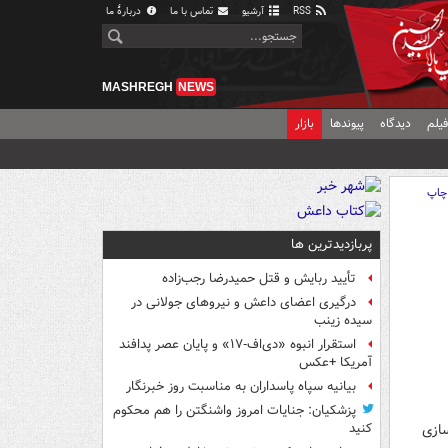
RSS
آرشیو
تماس با ما
دربارهٔ ما
MASHREGH
NEWS
یلم
دیدگاه
پیوندها
بازار
چاپ
پربازدیدترین ها
تأیید ربایش و قتل حمیدرضا رجب‌زاده
درگیری اعضای داعش و نیروهای جولانی در
سیده زینب
استقرار انبوه «دی‌اف‑۱۷» و پایان عصر پدافند
آمریکا +عکس
بیانیه سپاه پاسداران به مناسبت روز خبرنگار
پزشکیان: جنایات امروز واشنگتن را هم محکوم
سازی
کنید