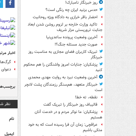
روز خبرنگار نامبارک!
حدس بزنید ایران چه رنگی است؟
احضار باقر خرازی به دادگاه ویژه روحانیت
تاکید وزارت خارجه بر لزوم روشن شدن ابعاد
جنایت تروریستی مزار شریف
آخرین وضعیت پرونده ساعدی‌نیا
صورت جدید مسئله جنگ؟!
تبریک کاربران فضای مجازی به مناسبت روز
اخبار مرتب
خبرنگار
گرگ‌ها 
پزشکیان: جنایات امروز واشنگتن را هم محکوم
دعوای ش
کنید
آخرین وضعیت نبرد به روایت مهدی محمدی
خبرنگار متعهد، هم‌سنگر رزمندگان پشت لانچر
برچسب‌ها
است
نقطه، ته خط!
نظر شم
قالیباف روز خبرنگار را تبریک گفت
پزشکیان: ما نوکر مردم و در خدمت آنان
هستیم
نام
عراقچی: زمان آن فرا رسیده است که به خود
متکی باشیم
ایمیل