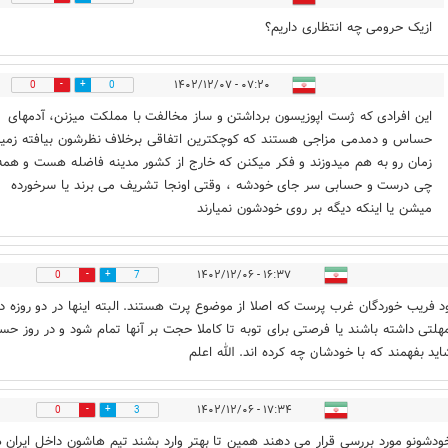
ازیک حرومی چه انتظاری داریم؟
۰۷:۲۰ - ۱۴۰۲/۱۲/۰۷
0
0
این افرادی که ژست اپوزیسون برداشتن و ساز مخالفت با مملکت میزنن، آدمهای
حساس و دمدمی مزاجی هستند که کوچکترین اتفاقی برخلاف نظرشون بیافته زمی
زمان رو به هم میدوزند و فکر میکنن که خارج از کشور مدینه فاضله هست و همه
چی درست و حسابی سر جای خودشه ، وقتی اونجا تشریف می برند یا سرخورده
میشن یا اینکه دیگه بر روی خودشون نمیارند
۱۶:۳۷ - ۱۴۰۲/۱۲/۰۶
0
7
د فریب خوردگان غرب پرست که اصلا از موضوع پرت هستند. البته اینها در دو روزه دن
هلتی داشته باشند یا فرصتی برای توبه تا کاملا حجت بر آنها تمام شود و در روز حس
اید بفهمند که با خودشان چه کرده اند. الله اعلم
۱۷:۳۴ - ۱۴۰۲/۱۲/۰۶
0
3
خودشونو مورد بررسی قرار می دهند همین تا بهتر وارد بشند تیم هاشون داخل ایران 