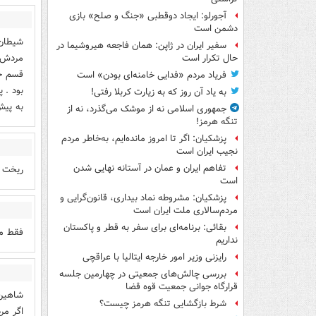
آجورلو: ایجاد دوقطبی «جنگ و صلح‌» بازی
دشمن است
شیطان 
سفیر ایران در ژاپن: همان فاجعه هیروشیما در
حال تکرار است
قسم خو
فریاد مردم «فدایی خامنه‌ای بودن» است
بود . 
به یاد آن روز که به زیارت کربلا رفتی!
به پیش
جمهوری اسلامی نه از موشک می‌گذرد، نه از
تنگه هرمز!
پزشکیان: اگر تا امروز مانده‌ایم، به‌خاطر مردم
نجیب ایران است
تفاهم ایران و عمان در آستانه نهایی شدن
ریخت ن
است
پزشکیان: مشروطه نماد بیداری، قانون‌گرایی و
مردم‌سالاری ملت ایران است
بقائی: برنامه‌ای برای سفر به قطر و پاکستان
فقط می
نداریم
رایزنی وزیر امور خارجه ایتالیا با عراقچی
بررسی چالش‌های جمعیتی در چهارمین جلسه
قرارگاه جوانی جمعیت قوه قضا
شاهین 
شرط بازگشایی تنگه هرمز چیست؟
اگر مر