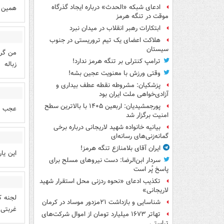
ادعای شبکه «الحدث» درباره ایجاد گذرگاه
هستند
موقت در تنگه هرمز
ابتکارات رهبر انقلاب در میدان نبرد
هلاکت اعضای یک تیم تروریستی در جنوب
سیستان
ایران=
ترامپ کنترلی بر تنگه هرمز ندارد!
زباله
وقتی ورزش با معنویت عجین بشه!
پزشکیان: مشروطه نقطه عطف بیداری و
آزادی‌خواهی ملت ایران بود
پورجمشیدیان: اربعین ۱۴۰۵ با بالاترین سطح
😂😂
امنیت برگزار شد
بیانیه خانواده شهید لاریجانی درباره برخی
گمانه‌زنی‌های رسانه‌ای
ایران آقای بلامنازع تنگه هرمز!
یا مرد؟
سردار ابن‌الرضا: دست نیروهای مسلح برای
پاسخ پُر است
تکذیب ادعای «نحوه ردزنی محل استقرار شهید
لاریجانی»
 عهد ه
شناسایی و بازداشت ۲۱مزدور موساد در کرمان
 آدمکش
تهاتر ۱۶۷۳ میلیارد تومان از اموال شرکت‌های
تراستی