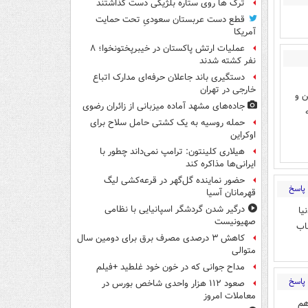
ترک ها روی ستاره بلژیکی دست گذاشتند
قطع دست عربستان سعودیِ تحت حمایت
آمریکا
عملیات ارتش پاکستان در خیبرپختونخوا؛ ۸
نفر کشته شدند
دستگیری باند جاعلان حرفه‌ای مدارک اتباع
خارجی در تهران
ن و
جاده‌های مشهد آماده میزبانی از زائران رضوی
حمله روسیه به یک کشتی حامل سلاح برای
اوکراین
هیلاری کلینتون: ترامپ نمی‌داند چطور با
ایرانی‌ها مذاکره کند
حضور نماینده گل‌گهر در قرعه‌کشی لیگ
پاسخ
قهرمانان آسیا
درگیر شدن گردشگر اسپانیایی با نظامی
یا
صهیونیست
اب
کاهش ۳ درصدی مصرف برق برای دومین سال
متوالی
مداح جوانی که در خون خود غلطید +فیلم
پاسخ
صعود ۱۱۲ هزار واحدی شاخص بورس در
معاملات امروز
هم