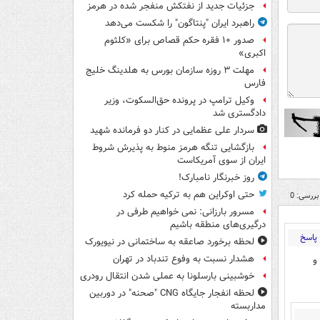
جزئیات جدید از نفتکش منفجر شده در هرمز
راهبرد ایران "پنتاگون" را شکست می‌دهد
صدور ۱۰ فقره حکم قصاص برای «کلثوم
اکبری»
مهلت ۳ روزه سازمان بورس به هلدینگ خلیج
فارس
وکیل ترامپ در پرونده حق‌السکوت، وزیر
دادگستری شد
سردار علی عظمایی در کنار دو فرمانده شهید
بازگشایی تنگه هرمز منوط به پذیرش شروط
ایران از سوی آمریکاست
روز خبرنگار نامبارک!
حتی اوکراین هم به ترکیه حمله کرد
بررسی: 0
مسرور بارزانی: نمی خواهیم طرفی در
درگیری‌های منطقه باشیم
پاسخ
لحظه برخورد صاعقه به ساختمانی در نیویورک
هشدار نسبت به وفوع تندباد در تهران
و
خوشبینی بارسلونا به عملی شدن انتقال رودری
لحظه انفجار جایگاه CNG "صحنه" در دوربین
مداربسته