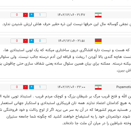
۲۱:۴۷ - ۱۴۰۲/۱۲/۰۶
0
1
نجفی گوساله مال این حرفها نیست این ذره حقیر حرف هاش ارزش شنیدن ندارد.
۲۱:۵۱ - ۱۴۰۲/۱۲/۰۶
0
0
ه هست و نیست داره افشاگری درون ساختاری میکنه که یک لوبی استبدادی ها،
نست هاچه گندی بالا آوردن ! ریخت و قیافه این آدم درسته جالب نیست. ولی سئوال
کنه درسته. ممکنه برای بیان همین سئوال ساده یعنی شفاف سازی حتی چاقوش بز
اش ببرن.
۲۲:۰۰ - ۱۴۰۲/۱۲/۰۶
Puyamotl
0
1
 الله و فتح قریب مرگ بر شیطان بزرگ و کوچک مردم فریب . استبداد تویی علیه ا
به هیچ کدامتان اعتماد ندارند همه تان فریبکاری استبدادی و استکبار جهانی استعمار 
ر هستید مروم کشورها که در آن به سر می برید اگر از اوج رذالت و خود فروختگی ش
 شوند دولتمردان خود را به استیضاح خواهند کشید که چگونه شما جامعه ستیزان
خته شیاطین را در میان آن ملت جا داده‌اند.