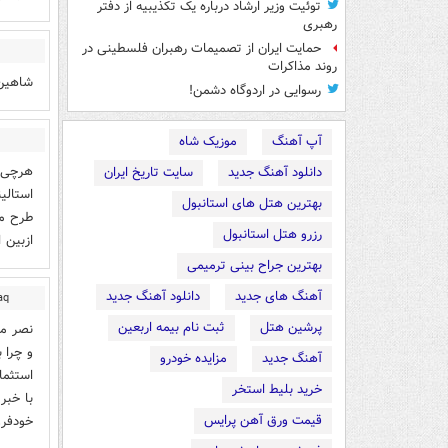
توئیت وزیر ارشاد درباره یک تکذیبیه از دفتر
رهبری
حمایت ایران از تصمیمات رهبران فلسطینی در
روند مذاکرات
شاهین 
رسوایی در اردوگاه دشمن!
آپ آهنگ
موزیک شاه
هرچی ک
دانلود آهنگ جدید
سایت تاریخ ایران
استالی
بهترین هتل های استانبول
طرح می
رزرو هتل استانبول
ازبین 
بهترین جراح بینی ترمیمی
آهنگ های جدید
دانلود آهنگ جدید
aq
پرشین هتل
ثبت نام بیمه اربعین
نصر من
و چرا 
آهنگ جدید
مزایده خودرو
استثما
خرید بلیط استخر
با خبر
قیمت ورق آهن پرایس
خودفرو