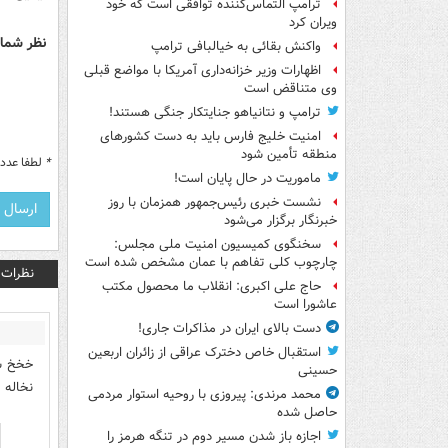
ترامپ التماس‌کننده توافقی است که خود
ویران کرد
نظر شما 
واکنش بقائی به خیالبافی ترامپ
اظهارات وزیر خزانه‌داری آمریکا با مواضع قبلی
وی متناقض است
ترامپ و نتانیاهو جنایتکار جنگی هستند!
امنیت خلیج فارس باید به دست کشورهای
منطقه تأمین شود
*
لطفا عدد م
ماموریت در حال پایان است!
نشست خبری رئیس‌جمهور همزمان با روز
خبرنگار برگزار می‌شود
سخنگوی کمیسیون امنیت ملی مجلس:
چارچوب کلی تفاهم با عمان مشخص شده است
نظرات
حاج علی اکبری: انقلاب ما محصول مکتب
عاشورا است
دست بالای ایران در مذاکرات جاری!
استقبال خاص دخترک عراقی از زائران اربعین
خخخ شا
حسینی
نخاله 
محمد مرندی: پیروزی با روحیه استوار مردمی
حاصل شده
اجازه باز شدن مسیر دوم در تنگه هرمز را