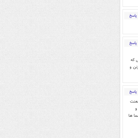
پاسخ
پاسخ
ی که
نن و
پاسخ
لعنت
و
ما ها