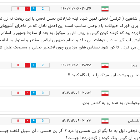
۲۰:۲۴ - ۱۴۰۲/۱۲/۰۶
0
2
شاهین ( کرکس) نجفی لمپن شیاد ابله شارلاتان نحس نحس با این ریخت نه زن نه
رده بود که کوتاه کردن گیس و ریش اش را موکول به بعد از سقوط جمهوری اسلامی 
پایش لب گور است و ترهات می بافد و نظام جمهوری ایلامی مقتدر و استوار به لطف 
 می تازد . تا کور شود نسناس های مزدوری چون لاشخور نجفی و مسیحک علیل نژاد
روجا
۲۰:۲۵ - ۱۴۰۲/۱۲/۰۶
0
2
حس و زشت این مردک پلید را نگاه کنید.!!
۲۰:۵۹ - ۱۴۰۲/۱۲/۰۶
0
0
خواستن یه عده رو به کشتن بدن.
ناشناس
۲۱:۲۷ - ۱۴۰۲/۱۲/۰۶
0
0
نجفی، اول به ما بگو تو زن هستی یا مرد ؟ اگر زن هستی ، آن سبیل کلفت چیست
دی، آن گیس رنگ کرده و گوشواره‌ها چیست؟!