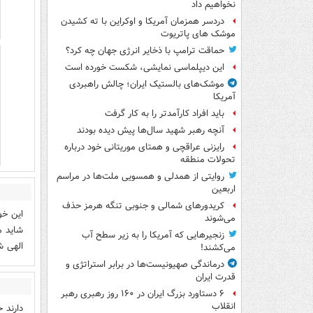
نخواهیم داد
دردسر همزمان آمریکا و اوکراین با ته کشیدن
موشک های پاتریوت
حماقت ترامپ با ذخایر انرژی جهان چه کرد؟
این دیپلماسی نمایشی، شکست خورده است
موشک‌های بالستیک ایران؛ چالش راهبردی
آمریکا
باید افراد کارآمدتر را به کار گرفت
آنچه رهبر شهید سال‌ها پیش دیده بودند
رایزنی عراقچی و همتای موریتانی خود درباره
تحولات منطقه
روایتی از همدلی و همسویی ملت‌ها در مراسم
اربعین
کریدورهای شمالی و جنوبی تنگه هرمز حذف
این خو
می‌شوند
شاید م
زنجیرهایی که آمریکا را به زیر سطح آب
الهی ش
می‌کشند!
درماندگی صهیونیست‌ها در برابر استراتژی و
قدرت ایران
۶ دستاورد بزرگ ایران در ۱۶۰ روز رهبری رهبر
انقلاب
دارند 