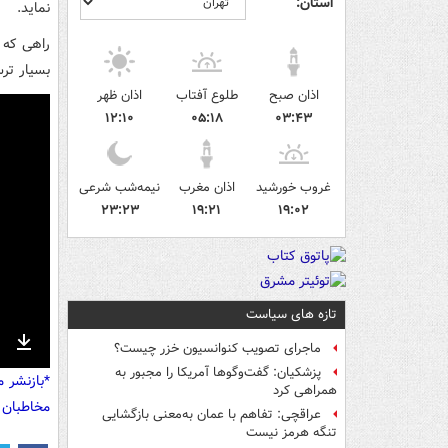
استان:
نماید.
راهی که ا
بسیار ترس
اذان صبح
طلوع آفتاب
اذان ظهر
۱۲:۱۰
۰۵:۱۸
۰۳:۴۳
غروب خورشید
اذان مغرب
نیمه‌شب شرعی
۲۳:۲۳
۱۹:۲۱
۱۹:۰۲
تازه های سیاست
ماجرای تصویب کنوانسیون خزر چیست؟
nter
Download
پزشکیان: گفت‌وگوها آمریکا را مجبور به
*بازنشر 
ullscreen
همراهی کرد
مخاطبان 
عراقچی: تفاهم با عمان به‌معنی بازگشایی
تنگه هرمز نیست