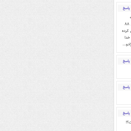
پاسخ
مردش برای خوراک حیوانات باغ وحش مناسب است این احمق نادان که در ماجرای آشوبهای ۸۸
کرده
خدا
و...
پاسخ
پاسخ
پاسخ
؟!