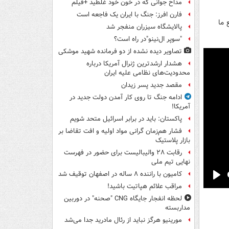
مداح جوانی که در خون خود غلطید +فیلم
فارن افرز: جنگ با ایران یک فاجعه است
 ما
پالایشگاه سیزران منفجر شد
"سوپر ال‌نینو"در راه است؟
تصاویر دیده‌ نشده از دو فرمانده شهید موشکی
هشدار ارشدترین ژنرال آمریکا درباره
محدودیت‌های نظامی علیه ایران
مقصد جدید پسر زیدان
ادامه جنگ تا روی کار آمدن دولت جدید در
آمریکا!
پاکستان: باید در برابر اسرائیل متحد شویم
فشار هم‌زمان گرانی مواد اولیه و افت تقاضا بر
بازار پلاستیک
رقابت ۲۸ والیبالیست برای حضور در فهرست
نهایی تیم ملی
کامیون با راننده ۸ ساله در اصفهان توقیف شد
Pla
مراقب علائم هپاتیت باشید!
لحظه انفجار جایگاه CNG "صحنه" در دوربین
مداربسته
مورینیو هرگز نباید از رئال مادرید جدا می‌شد