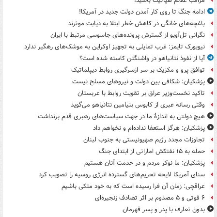
مراقب علائم هپاتیت باشید!
ادامه جنگ تا روی کار آمدن دولت جدید در آمریکا!
باغچه‌های خانگی در کاهش خطر ابتلا به دیابت موثرند
نگرانی تل‌آویو از گسترش پرونده‌های جاسوسی مرتبط با ایران
نیویورک تایمز: غرب تمایلی به تجهیز اوکراین به موشک‌های رهگیر ندارد
آیا از نفوذ نتانیاهو در واشنگتن کاسته شده است؟
توافق پرو و مکزیک بر سر ازسرگیری روابط دیپلماتیک
پزشکیان: شکافی بین دولت و نیروهای مسلح نیست
تاکید نخست‌وزیر عراق بر تقویت روابط با عربستان
وقتی رسانه عبری از کابوس بنیامین نتانیاهو می‌گوید
هیچ دولتی به اندازۀ ما در جهت سیاست‌های رهبری قدم برنداشت
پزشکیان: هرگز استعفا نداده‌ام و نخواهم داد
تجاوزات مجدد رژیم صهیونیستی به جنوب لبنان
حمله به ۱۵ نفتکش‌ اماراتی از ابتدای جنگ
پزشکیان: ما نوکر مردم و در خدمت آنان هستیم
سنای آمریکا لایحه تحریم‌های گسترده انرژی روسیه را تصویب کرد
عراقچی: زمان آن فرا رسیده است که به خود متکی باشیم
۶ فوتی و ۵ مصدوم بر اثر تصادف زنجیره‌ای
بدون تعارف با پدر و پسر قهرمان