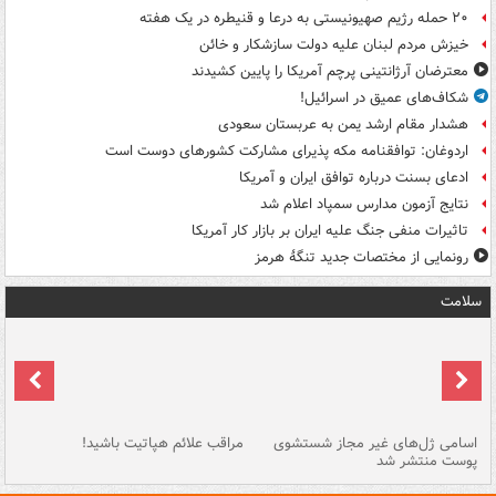
۲۰ حمله رژیم صهیونیستی به درعا و قنیطره در یک هفته
خیزش مردم لبنان علیه دولت سازشکار و خائن
معترضان آرژانتینی پرچم آمریکا را پایین کشیدند
شکاف‌های عمیق در اسرائیل!
هشدار مقام ارشد یمن به عربستان سعودی
اردوغان: توافقنامه مکه پذیرای مشارکت کشورهای دوست است
ادعای بسنت درباره توافق ایران و آمریکا
نتایج آزمون مدارس سمپاد اعلام شد
تاثیرات منفی جنگ علیه ایران بر بازار کار آمریکا
رونمایی از مختصات جدید تنگۀ هرمز
سلامت
اسامی ژل‌های غیر مجاز شستشوی
مراقب علائم هپاتیت باشید!
با
پوست منتشر شد
به