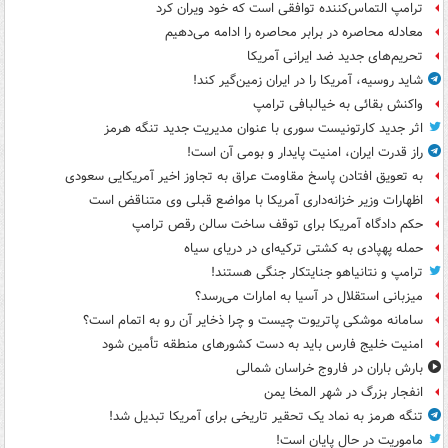
ترامپ التماس‌کننده توافقی است که خود ویران کرد
معادله محاصره در برابر محاصره را ادامه می‌دهیم
تحریم‌های جدید ضد ایرانی آمریکا
شاید روسیه، آمریکا را در ایران زمین‌گیر کند!
واکنش بقائی به خیالبافی ترامپ
اثر جدید کارتونیست سوری با عنوان مدیریت جدید تنگه هرمز
راز قدرت ایران، امنیت پایدار و بومی آن است!
به تعویق افتادن پاسخ مقاومت عراق به تجاوز اخیر آمریکایی سعودی
اظهارات وزیر خزانه‌داری آمریکا با مواضع قبلی وی متناقض است
حکم دادگاه آمریکا برای توقف ساخت سالن رقص ترامپ
حمله پهپادی به کشتی ترکیه‌ای در دریای سیاه
ترامپ و نتانیاهو جنایتکار جنگی هستند!
میزبانی استقلال در آسیا به امارات می‌رسد؟
سامانه موشکی پاتریوت چیست و چرا ذخایر آن رو به اتمام است؟
امنیت خلیج فارس باید به دست کشورهای منطقه تأمین شود
بارش باران در فاروج خراسان شمالی
انفجار بزرگ در شهر المخا یمن
تنگه هرمز به نماد یک تحقیر تاریخی برای آمریکا تبدیل شد!
ماموریت در حال پایان است!