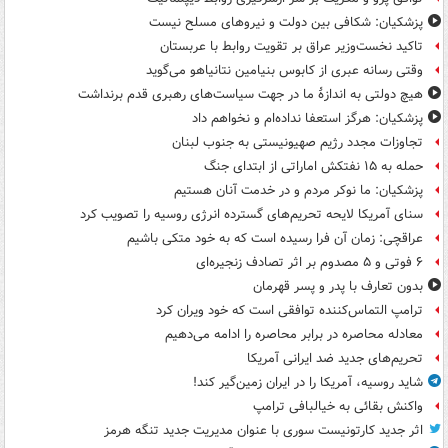
پزشکیان: شکافی بین دولت و نیروهای مسلح نیست
تاکید نخست‌وزیر عراق بر تقویت روابط با عربستان
وقتی رسانه عبری از کابوس بنیامین نتانیاهو می‌گوید
هیچ دولتی به اندازۀ ما در جهت سیاست‌های رهبری قدم برنداشت
پزشکیان: هرگز استعفا نداده‌ام و نخواهم داد
تجاوزات مجدد رژیم صهیونیستی به جنوب لبنان
حمله به ۱۵ نفتکش‌ اماراتی از ابتدای جنگ
پزشکیان: ما نوکر مردم و در خدمت آنان هستیم
سنای آمریکا لایحه تحریم‌های گسترده انرژی روسیه را تصویب کرد
عراقچی: زمان آن فرا رسیده است که به خود متکی باشیم
۶ فوتی و ۵ مصدوم بر اثر تصادف زنجیره‌ای
بدون تعارف با پدر و پسر قهرمان
ترامپ التماس‌کننده توافقی است که خود ویران کرد
معادله محاصره در برابر محاصره را ادامه می‌دهیم
تحریم‌های جدید ضد ایرانی آمریکا
شاید روسیه، آمریکا را در ایران زمین‌گیر کند!
واکنش بقائی به خیالبافی ترامپ
اثر جدید کارتونیست سوری با عنوان مدیریت جدید تنگه هرمز