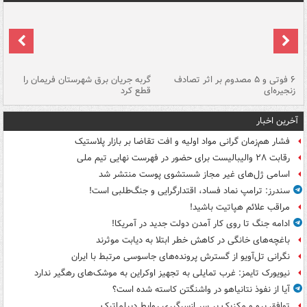
۶ فوتی و ۵ مصدوم بر اثر تصادف
گربه جریان برق شهرستان فریمان را
رگ
زنجیره‌ای
قطع کرد
آخرین اخبار
فشار هم‌زمان گرانی مواد اولیه و افت تقاضا بر بازار پلاستیک
رقابت ۲۸ والیبالیست برای حضور در فهرست نهایی تیم ملی
اسامی ژل‌های غیر مجاز شستشوی پوست منتشر شد
سندرز: ترامپ نماد فساد، اقتدارگرایی و جنگ‌طلبی است!
مراقب علائم هپاتیت باشید!
ادامه جنگ تا روی کار آمدن دولت جدید در آمریکا!
باغچه‌های خانگی در کاهش خطر ابتلا به دیابت موثرند
نگرانی تل‌آویو از گسترش پرونده‌های جاسوسی مرتبط با ایران
نیویورک تایمز: غرب تمایلی به تجهیز اوکراین به موشک‌های رهگیر ندارد
آیا از نفوذ نتانیاهو در واشنگتن کاسته شده است؟
توافق پرو و مکزیک بر سر ازسرگیری روابط دیپلماتیک