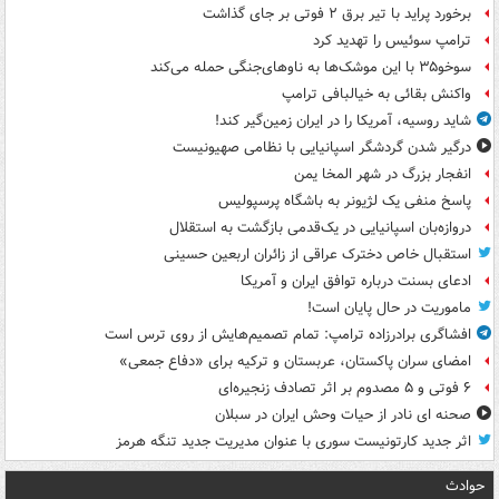
برخورد پراید با تیر برق ۲ فوتی بر جای گذاشت
ترامپ سوئیس را تهدید کرد
سوخو۳۵ با این موشک‌ها به ناوهای‌جنگی حمله می‌کند
واکنش بقائی به خیالبافی ترامپ
شاید روسیه، آمریکا را در ایران زمین‌گیر کند!
درگیر شدن گردشگر اسپانیایی با نظامی صهیونیست
انفجار بزرگ در شهر المخا یمن
پاسخ منفی یک لژیونر به باشگاه پرسپولیس
دروازه‌بان اسپانیایی در یک‌قدمی بازگشت به استقلال
استقبال خاص دخترک عراقی از زائران اربعین حسینی
ادعای بسنت درباره توافق ایران و آمریکا
ماموریت در حال پایان است!
افشاگری برادرزاده ترامپ: تمام تصمیم‌هایش از روی ترس است
امضای سران پاکستان، عربستان و ترکیه برای «دفاع جمعی»
۶ فوتی و ۵ مصدوم بر اثر تصادف زنجیره‌ای
صحنه ای نادر از حیات وحش ایران در سبلان
اثر جدید کارتونیست سوری با عنوان مدیریت جدید تنگه هرمز
حوادث