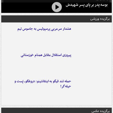
بوسه‌ پدر بر پای پسر شهیدش
برگزیده ورزشی
هشدار سرمربی پرسپولیس به جاسوس تیم
پیروزی استقلال مقابل همنام خوزستانی
حمله تند فیگو به اینفانتینو: دروغگو، پَست‌ و
حیله‌گر!
برگزیده عکس