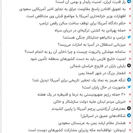
راز قدرت ایران، امنیت پایدار و بومی آن است!
به تعویق افتادن پاسخ مقاومت عراق به تجاوز اخیر آمریکایی سعودی
اظهارات وزیر خزانه‌داری آمریکا با مواضع قبلی وی متناقض است
حکم دادگاه آمریکا برای توقف ساخت سالن رقص ترامپ
حمله پهپادی به کشتی ترکیه‌ای در دریای سیاه
ترامپ و نتانیاهو جنایتکار جنگی هستند!
میزبانی استقلال در آسیا به امارات می‌رسد؟
سامانه موشکی پاتریوت چیست و چرا ذخایر آن رو به اتمام است؟
امنیت خلیج فارس باید به دست کشورهای منطقه تأمین شود
بارش باران در فاروج خراسان شمالی
انفجار بزرگ در شهر المخا یمن
تنگه هرمز به نماد یک تحقیر تاریخی برای آمریکا تبدیل شد!
ماموریت در حال پایان است!
۲۰ حمله رژیم صهیونیستی به درعا و قنیطره در یک هفته
خیزش مردم لبنان علیه دولت سازشکار و خائن
معترضان آرژانتینی پرچم آمریکا را پایین کشیدند
شکاف‌های عمیق در اسرائیل!
هشدار مقام ارشد یمن به عربستان سعودی
اردوغان: توافقنامه مکه پذیرای مشارکت کشورهای دوست است