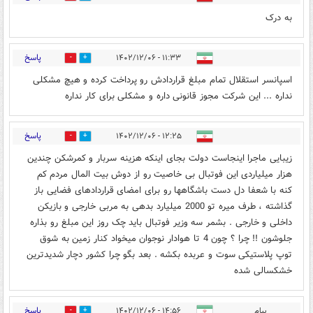
به درک
پاسخ
۱۱:۳۳ - ۱۴۰۲/۱۲/۰۶
0
1
اسپانسر استقلال تمام مبلغ قراردادش رو پرداخت کرده و هیچ مشکلی
نداره ... این شرکت مجوز قانونی داره و مشکلی برای کار نداره
پاسخ
۱۲:۲۵ - ۱۴۰۲/۱۲/۰۶
0
0
زیبایی ماجرا اینجاست دولت بجای اینکه هزینه سربار و کمرشکن چندین
هزار میلیاردی این فوتبال بی خاصیت رو از دوش بیت المال مردم کم
کنه با شعفا دل دست باشگاهها رو برای امضای قراردادهای فضایی باز
گذاشته ، طرف میره تو 2000 میلیارد بدهی به مربی خارجی و بازیکن
داخلی و خارجی . بشمر سه وزیر فوتبال باید چک روز این مبلغ رو بذاره
جلوشون !! چرا ؟ چون 4 تا هوادار نوجوان میخواد کنار زمین به شوق
توپ پلاستیکی سوت و عربده بکشه . بعد بگو چرا کشور دچار شدیدترین
خشکسالی شده
پاسخ
پیام
۱۴:۵۶ - ۱۴۰۲/۱۲/۰۶
1
1