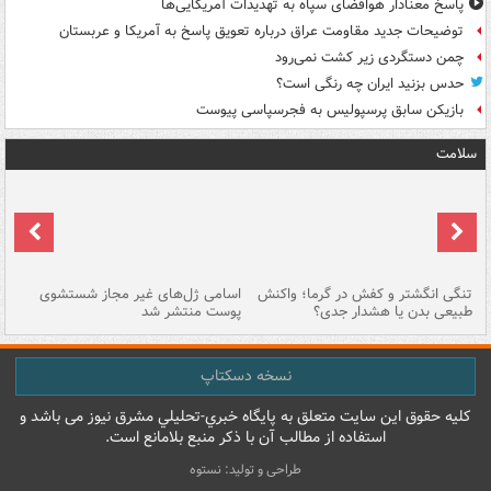
پاسخ معنادار هوافضای سپاه به تهدیدات آمریکایی‌ها
توضیحات جدید مقاومت عراق درباره تعویق پاسخ به آمریکا و عربستان
چمن دستگردی زیر کشت نمی‌رود
حدس بزنید ایران چه رنگی است؟
بازیکن سابق پرسپولیس به فجرسپاسی پیوست
سلامت
تنگی انگشتر و کفش در گرما؛ واکنش
اسامی ژل‌های غیر مجاز شستشوی
مر
طبیعی بدن یا هشدار جدی؟
پوست منتشر شد
نسخه دسکتاپ
کليه حقوق اين سايت متعلق به پایگاه خبري-تحليلي مشرق نيوز می باشد و
استفاده از مطالب آن با ذکر منبع بلامانع است.
طراحی و تولید: نستوه