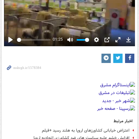
01:25
Play
Mute
Settings
PIP
Enter
Down
fullscreen
اخبار مرتبط
اعتراض خیابانی کشاورزهای اروپا به هلند رسید +فیلم
افزایش خشم علیه سیاست های ضد کشاورزی اتحادیه اروپا