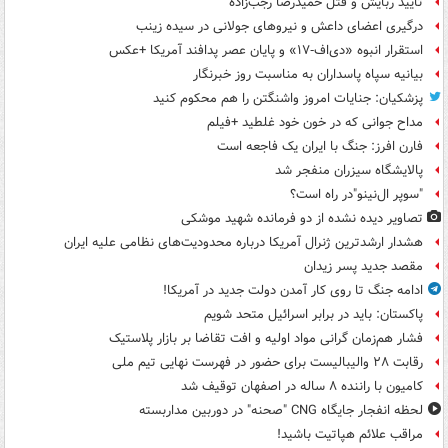
تأیید ربایش و قتل حمیدرضا رجب‌زاده
درگیری اعضای داعش و نیروهای جولانی در سیده زینب
استقرار انبوه «دی‌اف‑۱۷» و پایان عصر پدافند آمریکا +عکس
بیانیه سپاه پاسداران به مناسبت روز خبرنگار
پزشکیان: جنایات امروز واشنگتن را هم محکوم کنید
مداح جوانی که در خون خود غلطید +فیلم
فارن افرز: جنگ با ایران یک فاجعه است
پالایشگاه سیزران منفجر شد
"سوپر ال‌نینو"در راه است؟
تصاویر دیده‌ نشده از دو فرمانده شهید موشکی
هشدار ارشدترین ژنرال آمریکا درباره محدودیت‌های نظامی علیه ایران
مقصد جدید پسر زیدان
ادامه جنگ تا روی کار آمدن دولت جدید در آمریکا!
پاکستان: باید در برابر اسرائیل متحد شویم
فشار هم‌زمان گرانی مواد اولیه و افت تقاضا بر بازار پلاستیک
رقابت ۲۸ والیبالیست برای حضور در فهرست نهایی تیم ملی
کامیون با راننده ۸ ساله در اصفهان توقیف شد
لحظه انفجار جایگاه CNG "صحنه" در دوربین مداربسته
مراقب علائم هپاتیت باشید!