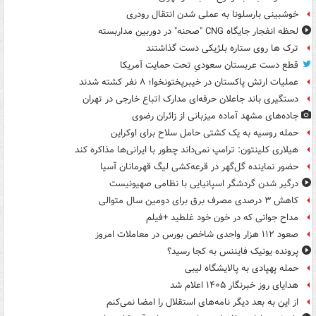
خوشبینی بارسلونا به عملی شدن انتقال رودری
لحظه انفجار جایگاه CNG "صحنه" در دوربین مداربسته
ترک ها روی ستاره بلژیکی دست گذاشتند
قطع دست عربستان سعودیِ تحت حمایت آمریکا
عملیات ارتش پاکستان در خیبرپختونخوا؛ ۸ نفر کشته شدند
دستگیری باند جاعلان حرفه‌ای مدارک اتباع خارجی در تهران
جاده‌های مشهد آماده میزبانی از زائران رضوی
حمله روسیه به یک کشتی حامل سلاح برای اوکراین
هیلاری کلینتون: ترامپ نمی‌داند چطور با ایرانی‌ها مذاکره کند
حضور نماینده گل‌گهر در قرعه‌کشی لیگ قهرمانان آسیا
درگیر شدن گردشگر اسپانیایی با نظامی صهیونیست
کاهش ۳ درصدی مصرف برق برای دومین سال متوالی
مداح جوانی که در خون خود غلطید +فیلم
صعود ۱۱۲ هزار واحدی شاخص بورس در معاملات امروز
پرونده یونیک فایننس به کجا رسید؟
حمله پهپادی به پالایشگاه لیبی
هدایای روز خبرنگار ۱۴۰۵ اعلام شد
از این به بعد دیگر نامه‌های استقلال را امضا نمی‌کنم