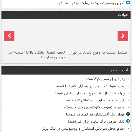
آخرین وضعیت نبرد به روایت مهدی محمدی
حوادث
ای
هشدار نسبت به وفوع تندباد در تهران
لحظه انفجار جایگاه CNG "صحنه" در
دس
دوربین مداربسته
ات
آخرین اخبار
پدر لیونل مسی درگذشت
وجود شواهدی مبنی بر بمباران لامرد با فسفر
چرا بیت المال باید خرج مجرمان امنیتی شود؟
قرارداد مربی خارجی استقلال تمدید شد
ماجرای تصویب کنوانسیون خزر چیست؟
فوران یک آتشفشان قدرتمند در کلمبیا
تنگه هرمز، برگ برنده ایران قدرتمند!
اعلام محل میزبانی استقلال و پرسپولیس در لیگ برتر