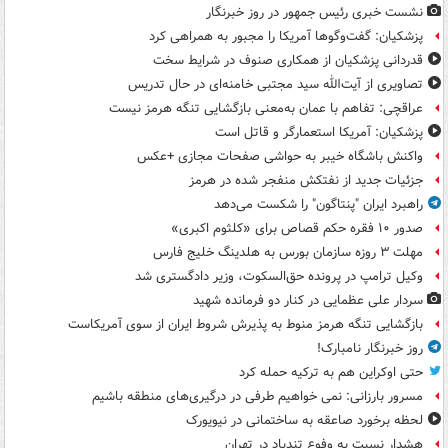
نشست خبری رئیس جمهور در روز خبرنگار
پزشکیان: گفت‌وگوها آمریکا را مجبور به همراهی کرد
قدردانی پزشکیان از همکاری صنوف در شرایط سخت
تصاویری از آیت‌الله سید مجتبی خامنه‌ای در حال تدریس
عراقچی: تفاهم با عمان به‌معنی بازگشایی تنگه هرمز نیست
پزشکیان: آمریکا استعمارگر و قاتل است
واکنش باشگاه خیبر به حواشی صفحات مجازی +عکس
جزئیات جدید از نفتکش منفجر شده در هرمز
راهبرد ایران "پنتاگون" را شکست می‌دهد
صدور ۱۰ فقره حکم قصاص برای «کلثوم اکبری»
مهلت ۳ روزه سازمان بورس به هلدینگ خلیج فارس
وکیل ترامپ در پرونده حق‌السکوت، وزیر دادگستری شد
سردار علی عظمایی در کنار دو فرمانده شهید
بازگشایی تنگه هرمز منوط به پذیرش شروط ایران از سوی آمریکاست
روز خبرنگار نامبارک!
حتی اوکراین هم به ترکیه حمله کرد
مسرور بارزانی: نمی خواهیم طرفی در درگیری‌های منطقه باشیم
لحظه برخورد صاعقه به ساختمانی در نیویورک
هشدار نسبت به وفوع تندباد در تهران