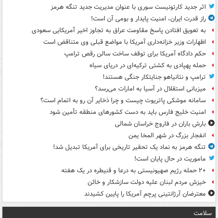
اثر جدید کارتونیست سوری با عنوان مدیریت جدید تنگه هرمز
راز قدرت ایران، امنیت پایدار و بومی آن است!
به تعویق افتادن پاسخ مقاومت عراق به تجاوز اخیر آمریکایی سعودی
اظهارات وزیر خزانه‌داری آمریکا با مواضع قبلی وی متناقض است
حکم دادگاه آمریکا برای توقف ساخت سالن رقص ترامپ
حمله پهپادی به کشتی ترکیه‌ای در دریای سیاه
ترامپ و نتانیاهو جنایتکار جنگی هستند!
میزبانی استقلال در آسیا به امارات می‌رسد؟
سامانه موشکی پاتریوت چیست و چرا ذخایر آن رو به اتمام است؟
امنیت خلیج فارس باید به دست کشورهای منطقه تأمین شود
بارش باران در فاروج خراسان شمالی
انفجار بزرگ در شهر المخا یمن
تنگه هرمز به نماد یک تحقیر تاریخی برای آمریکا تبدیل شد!
ماموریت در حال پایان است!
۲۰ حمله رژیم صهیونیستی به درعا و قنیطره در یک هفته
خیزش مردم لبنان علیه دولت سازشکار و خائن
معترضان آرژانتینی پرچم آمریکا را پایین کشیدند
سلامت