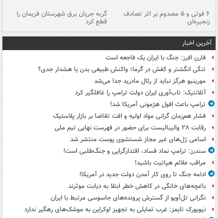
۶ فوتی و ۵ مصدوم بر اثر تصادف
گربه جریان برق شهرستان فریمان را
رگ
زنجیره‌ای
قطع کرد
آخرین اخبار
فارن افرز: جنگ با ایران یک فاجعه است
تنگی انگشتر و کفش در گرما؛ واکنش طبیعی بدن یا هشدار جدی؟
مورینیو هرگز نباید از رئال مادرید جدا می‌شد
آتلانتیک: تاب‌آوری ایران دولت ترامپ را غافلگیر کرد
ترامپ باعث افول هژمونی آمریکا شد!
فشار هم‌زمان گرانی مواد اولیه و افت تقاضا بر بازار پلاستیک
رقابت ۲۸ والیبالیست برای حضور در فهرست نهایی تیم ملی
اسامی ژل‌های غیر مجاز شستشوی پوست منتشر شد
سندرز: ترامپ نماد فساد، اقتدارگرایی و جنگ‌طلبی است!
مراقب علائم هپاتیت باشید!
ادامه جنگ تا روی کار آمدن دولت جدید در آمریکا!
باغچه‌های خانگی در کاهش خطر ابتلا به دیابت موثرند
نگرانی تل‌آویو از گسترش پرونده‌های جاسوسی مرتبط با ایران
نیویورک تایمز: غرب تمایلی به تجهیز اوکراین به موشک‌های رهگیر ندارد