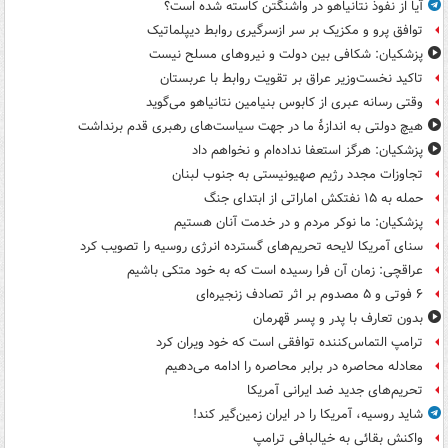
آیا از نفوذ نتانیاهو در واشنگتن کاسته شده است؟
توافق پرو و مکزیک بر سر ازسرگیری روابط دیپلماتیک
پزشکیان: شکافی بین دولت و نیروهای مسلح نیست
تاکید نخست‌وزیر عراق بر تقویت روابط با عربستان
وقتی رسانه عبری از کابوس بنیامین نتانیاهو می‌گوید
هیچ دولتی به اندازۀ ما در جهت سیاست‌های رهبری قدم برنداشت
پزشکیان: هرگز استعفا نداده‌ام و نخواهم داد
تجاوزات مجدد رژیم صهیونیستی به جنوب لبنان
حمله به ۱۵ نفتکش‌ اماراتی از ابتدای جنگ
پزشکیان: ما نوکر مردم و در خدمت آنان هستیم
سنای آمریکا لایحه تحریم‌های گسترده انرژی روسیه را تصویب کرد
عراقچی: زمان آن فرا رسیده است که به خود متکی باشیم
۶ فوتی و ۵ مصدوم بر اثر تصادف زنجیره‌ای
بدون تعارف با پدر و پسر قهرمان
ترامپ التماس‌کننده توافقی است که خود ویران کرد
معادله محاصره در برابر محاصره را ادامه می‌دهیم
تحریم‌های جدید ضد ایرانی آمریکا
شاید روسیه، آمریکا را در ایران زمین‌گیر کند!
واکنش بقائی به خیالبافی ترامپ