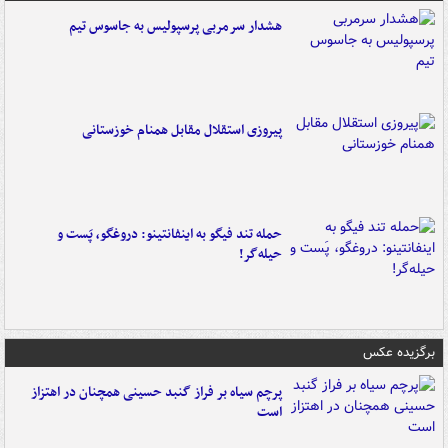
هشدار سرمربی پرسپولیس به جاسوس تیم
پیروزی استقلال مقابل همنام خوزستانی
حمله تند فیگو به اینفانتینو: دروغگو، پَست‌ و
حیله‌گر!
برگزیده عکس
پرچم سیاه بر فراز گنبد حسینی همچنان در اهتزاز
است