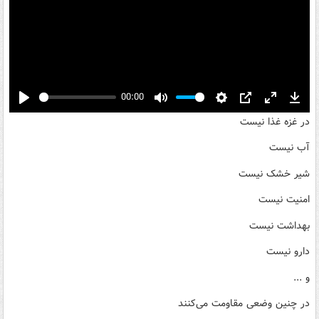
00:00
Play
Mute
Settings
PIP
Enter
Down
در غزه غذا نیست
fullscreen
آب نیست
شیر خشک نیست
امنیت نیست
بهداشت نیست
دارو نیست
و ...
در چنین وضعی مقاومت می‌کنند