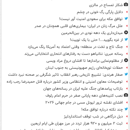
شکار تمساح در مالزی
دلایل پارگی رگ خونی در چشم
توافق مکه برای سعودی امنیت آور نیست!
علل مرگ زنان در ایران؛ بیماری‌های قلبی همچنان در صدر
میدان‌داری یک دهه نودی در بین‌الحرمین
از غزه بگویید...! حتی با یک توییت!
جنگ تاج و تخت در منطقه؛ وقتی اعتماد به آمریکا رنگ می‌بازد
رسانه عبری: نتانیاهو دست به رفتارهای انتحاری انتخاباتی می‌زند
از مظلوم‌نمایی براندازها تا افشای دروغ مراد ویسی
حملات توپخانه‌ای رژیم صهیونیستی به جنوب لبنان
صفار هرندی: تشییع تاریخی رهبر انقلاب تاثیر شگرفی بر صحنه نبرد داشت
توضیحات معاون امنیتی و انتظامی وزیر کشور درباره قتل حمیدرضا رجب زاده
بازتاب پیامدهای جنگ علیه ایران در رسانه‌های جهان
نصب کتیبه‌های دهه پایانی صفر در حرم امام رئوف
افشای نقشه ترور لیونل مسی در جام جهانی ۲۰۲۶
چند نکته درباره توافق مکه!
دبل درگاهی در شب توقف استانداردلیژ
ثبت ۲ میلیون و ۹۲۰ هزار تردد در مرز مهران طی ایام اربعین