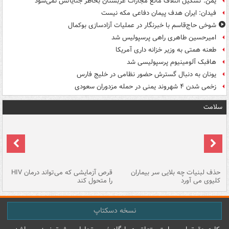
یمن: تشکیل ائتلاف مانع مجازات عربستان بخاطر جنایاتش نمی‌شود
فیدان: ایران هدف پیمان دفاعی مکه نیست
شوخی حاج‌قاسم با خبرنگار در عملیات آزادسازی بوکمال
امیرحسین طاهری راهی پرسپولیس شد
طعنه همتی به وزیر خزانه داری آمریکا
هافبک آلومینیوم پرسپولیسی شد
یونان به دنبال گسترش حضور نظامی در خلیج فارس
زخمی شدن ۴ شهروند یمنی در حمله مزدوران سعودی
سلامت
حذف لبنیات چه بلایی سر بیماران
قرص آزمایشی که می‌تواند درمان HIV
عل
کلیوی می آورد
را متحول کند
قل
نسخه دسکتاپ