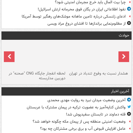
چرا بیت المال باید خرج مجرمان امنیتی شود؟
نفوذ اطلاعاتی ایران در یگان فوق محرمانه ارتش اسرائیل!
ادعای زلنسکی درباره تامین ماهانه موشک‌های رهگیر توسط آمریکا
از مظلوم‌نمایی براندازها تا افشای دروغ مراد ویسی
حوادث
ای
هشدار نسبت به وفوع تندباد در تهران
لحظه انفجار جایگاه CNG "صحنه" در
دس
دوربین مداربسته
ات
آخرین اخبار
آخرین وضعیت میدان نبرد به روایت مهدی محمدی
واکنش کنایه‌آمیز به عضویت ترکیه در پیمان مشترک با عربستان
قله دماوند در تابستان سفیدپوش شد!
وضعیت امنیتی منطقه پس از پیمان مکه چگونه خواهد شد؟
عامل افزایش قبوض آب و برق برخی مشترکان چه بود؟