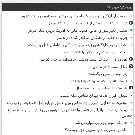
پربازدیدترین ها
خدمه ناو لینکلن: پس از ۸ ماه حضور در دریا خسته و درمانده‌ شدیم
ترس کارشناس کویتی از تسلط ایران بر تنگۀ هرمز
هشدار دبیر شورای عالی امنیت ملی به امریکا درباره تنگه هرمز
جزئیات جدید از نفتکش منفجر شده در هرمز
تشکیل تیم کارآگاهان زبده برای دستگیری عاملان قتل رجب‌زاده
مجتبی جباری تیم جدیدش را انتخاب کرد
تصاویری از آیت‌الله سید مجتبی خامنه‌ای در حال تدریس
شکار تمساح در مالزی
پدر لیونل مسی درگذشت
قیمت طلا و سکه امروز ۱۴۰۵/۰۵/۱۷
طبیعت بکر جاده اسالم به خلخال
فیدان: ایران هدف پیمان دفاعی مکه نیست
توضیحات معاون امنیتی و انتظامی وزیر کشور درباره قتل حمیدرضا رجب زاده
روایت رسانه اسرائیلی از فشار واشنگتن بر تل‌آویو برای آتش‌بس و خلع سلاح
حماس
هافبک آلومینیوم پرسپولیسی شد
ماجرای تصویب کنوانسیون خزر چیست؟