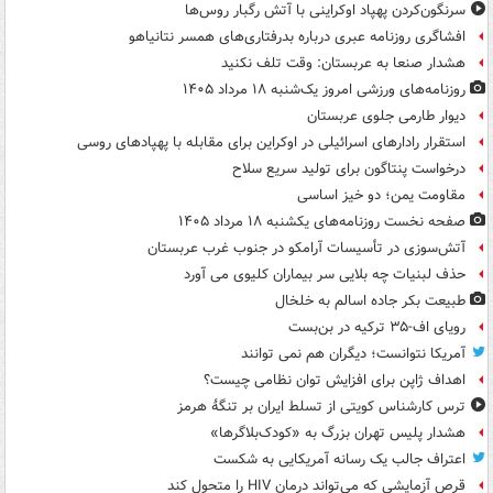
سرنگون‌کردن پهپاد اوکراینی با آتش رگبار روس‌ها
افشاگری روزنامه عبری درباره بدرفتاری‌های همسر نتانیاهو
هشدار صنعا به عربستان: وقت تلف نکنید
روزنامه‌های ورزشی امروز یک‌شنبه ۱۸ مرداد ۱۴۰۵
دیوار طارمی جلوی عربستان
استقرار رادارهای اسرائیلی در اوکراین برای مقابله با پهپادهای روسی
درخواست پنتاگون برای تولید سریع سلاح
مقاومت یمن؛ دو خیز اساسی
صفحه نخست روزنامه‌های یکشنبه ۱۸ مرداد ۱۴۰۵
آتش‌سوزی در تأسیسات آرامکو در جنوب غرب عربستان
حذف لبنیات چه بلایی سر بیماران کلیوی می آورد
طبیعت بکر جاده اسالم به خلخال
رویای اف-۳۵ ترکیه در بن‌بست
آمریکا نتوانست؛ دیگران هم نمی توانند
اهداف ژاپن برای افزایش توان نظامی چیست؟
ترس کارشناس کویتی از تسلط ایران بر تنگۀ هرمز
هشدار پلیس تهران بزرگ به «کودک‌بلاگرها»
اعتراف جالب یک رسانه آمریکایی به شکست
قرص آزمایشی که می‌تواند درمان HIV را متحول کند