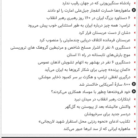
پادشاه سنگین‌وزنی که در جهان رقیب ندارد
ماهواره‌ها خسارت انفجار جبل‌علی امارت را لو دادند
۶ دستاورد بزرگ ایران در ۱۶۰ روز رهبری رهبر انقلاب
ترامپ: همه چیز درباره ایران به طور استثنایی خوب پیش می‌رود
دشان از دست عربستان فرار کرد
عربستان فرمانده ائتلاف دریایی چندملیتی را منصوب کرد
دستگیری ۸ نفر از اشرار مسلح شاخص و مرتبطین گروهک های تروریستی
موج بارش‌های تابستانه در راه ۱۱ استان
دستگیری ۶ نفر در بهشهر به اتهام تشویش اذهان عمومی
«کمانِ پرنده» چینی برای شکار کروزها به ایران می‌آید
درگیری لفظی ترامپ و هگزث بر سر کمبود ذخایر موشکی
۸۰۰ سازۀ آمریکایی خاکستر شد
خود فروخته‌ها چطور با موساد همکاری می‌کردند؟
ابتکارات رهبر انقلاب در میدان نبرد
واکنش عالیشاه بعد از پیوستن به گل‌گهر
دردسر جدید برای سرخپوشان
تکذیب ادعای «نحوه ردزنی محل استقرار شهید لاریجانی»
ماهواره ایرانی که از سد ابرها عبور می‌کند