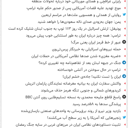
رایزنی عراقچی و همتای موریتانی خود درباره تحولات منطقه
موج تهدید علیه قضات آمریکایی پس از صدور حکم علیه ترامپ
روایتی از همدلی و همسویی ملت‌ها در مراسم اربعین
یمن: جهان به‌زودی صدای ناله سعودی‌ها را خواهد شنید
یونیفل: ارتش اسرائیل در یک روز ۱۱۳ توپ به جنوب لبنان شلیک کرده است
ترامپ: همه چیز درباره ایران به طور استثنایی خوب پیش می‌رود
عبور از خط قرمز ایران یعنی مرگ!
حمله نیروهای اسرائیلی به خبرنگار پرس‌تی‌وی
«ضربه مغزی» شدن صدها نظامی آمریکایی در حملات ایران
جنگ در جبهه لبنان بعد از تفاهم‌نامه چه تغییری کرده؟
ترامپ در حال سوختن در آتشی خودساخته
ایران را تست نکنید! جاده‌ی خشم ایران!
واکنش سفارت ایران به بیانیه مغرضانه نمایندگان پارلمان اتریش
کریدورهای شمالی و جنوبی تنگه هرمز حذف می‌شوند
پاسخ قاطع ملیحه محمدی به نسخه تسلیم‌طلبی روی آنتن BBC
پرشدگی سدها به ۵۸درصد رسید
بازدید وزیر نیرو از روند برق‌رسانی به واحدهای صنعتی بازسازی‌شده
زنجیرهایی که آمریکا را به زیر سطح آب می‌کشند!
تثبیت دستاوردهای نظامی ایران در مرزهای غربی در سایه جنگ رمضان