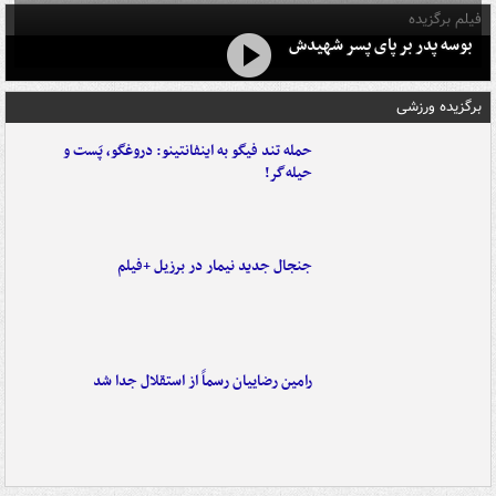
فیلم برگزیده
بوسه‌ پدر بر پای پسر شهیدش
برگزیده ورزشی
حمله تند فیگو به اینفانتینو: دروغگو، پَست‌ و
حیله‌گر!
جنجال جدید نیمار در برزیل +فیلم
رامین رضاییان رسماً از استقلال جدا شد