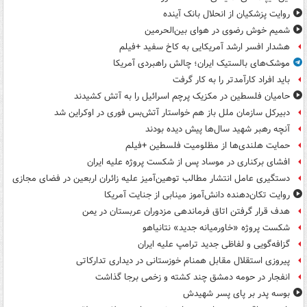
روایت پزشکیان از انحلال بانک آینده
شمیم خوش رضوی در هوای بین‌الحرمین
هشدار افسر ارشد آمریکایی به کاخ سفید +فیلم
موشک‌های بالستیک ایران؛ چالش راهبردی آمریکا
باید افراد کارآمدتر را به کار گرفت
حامیان فلسطین در مکزیک پرچم اسرائیل را به آتش کشیدند
دبیرکل سازمان ملل باز هم خواستار آتش‌بس فوری در اوکراین شد
آنچه رهبر شهید سال‌ها پیش دیده بودند
حمایت هلندی‌ها از مظلومیت فلسطین +فیلم
افشای برکناری در موساد پس از شکست پروژه علیه ایران
دستگیری عامل انتشار مطالب توهین‌آمیز علیه زائران اربعین در فضای مجازی
روایت تکان‌دهنده دانش‌آموز مینابی از جنایت آمریکا
هدف قرار گرفتن اتاق‌ فرماندهی مزدوران عربستان در یمن
شکست پروژه «خاورمیانه جدید» نتانیاهو
گزافه‌گویی و لفاظی جدید ترامپ علیه ایران
پیروزی استقلال مقابل همنام خوزستانی در دیداری تدارکاتی
انفجار در حومه دمشق چند کشته و زخمی برجا گذاشت
بوسه‌ پدر بر پای پسر شهیدش