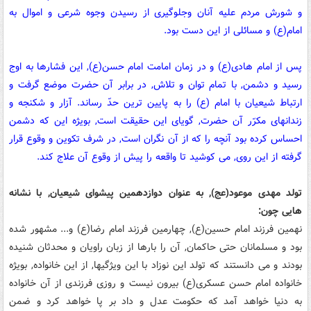
و شورش مردم علیه آنان وجلوگیری از رسیدن وجوه شرعی و اموال به
امام(ع) و مسائلی از این دست بود.
پس از امام هادی(ع) و در زمان امامت امام حسن(ع), این فشارها به اوج
رسید و دشمن, با تمام توان و تلاش, در برابر آن حضرت موضع گرفت و
ارتباط شیعیان با امام (ع) را به پایین ترین حدّ رساند. آزار و شکنجه و
زندانهای مکرّر آن حضرت, گویای این حقیقت است, بویژه این که دشمن
احساس کرده بود آنچه را که از آن نگران است, در شرف تکوین و وقوع قرار
گرفته از این روی, می کوشید تا واقعه را پیش از وقوع آن علاج کند.
تولد مهدی موعود(عج), به عنوان دوازدهمین پیشوای شیعیان, با نشانه
هایی چون:
نهمین فرزند امام حسین(ع), چهارمین فرزند امام رضا(ع) و... مشهور شده
بود و مسلمانان حتی حاکمان, آن را بارها از زبان راویان و محدثان شنیده
بودند و می دانستند که تولد این نوزاد با این ویژگیها, از این خانواده, بویژه
خانواده امام حسن عسکری(ع) بیرون نیست و روزی فرزندی از آن خانواده
به دنیا خواهد آمد که حکومت عدل و داد بر پا خواهد کرد و ضمن