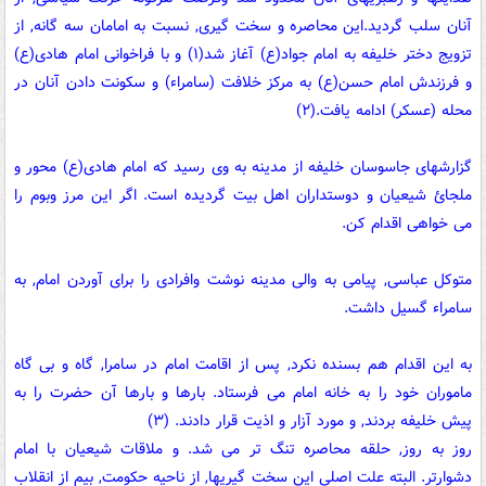
آنان سلب گردید.این محاصره و سخت گیری, نسبت به امامان سه گانه, از
تزویج دختر خلیفه به امام جواد(ع) آغاز شد(۱) و با فراخوانی امام هادی(ع)
و فرزندش امام حسن(ع) به مرکز خلافت (سامراء) و سکونت دادن آنان در
محله (عسکر) ادامه یافت.(۲)
گزارشهای جاسوسان خلیفه از مدینه به وی رسید که امام هادی(ع) محور و
ملجائ شیعیان و دوستداران اهل بیت گردیده است. اگر این مرز وبوم را
می خواهی اقدام کن.
متوکل عباسی, پیامی به والی مدینه نوشت وافرادی را برای آوردن امام, به
سامراء گسیل داشت.
به این اقدام هم بسنده نکرد, پس از اقامت امام در سامرا, گاه و بی گاه
ماموران خود را به خانه امام می فرستاد. بارها و بارها آن حضرت را به
پیش خلیفه بردند, و مورد آزار و اذیت قرار دادند. (۳)
روز به روز, حلقه محاصره تنگ تر می شد. و ملاقات شیعیان با امام
دشوارتر. البته علت اصلی این سخت گیریها, از ناحیه حکومت, بیم از انقلاب