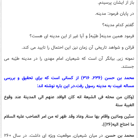
باز از ایشان پرسیدم.
در پایان فرمود: مدینه.
گفتم کدام مدینه؟
فرمود همین مدینه[ طیّبه] و آیا غیر از این مدینه ای هست؟
قرائن و شواهد تاریخی آن زمان نیز, این احتمال را تایید می کند.
نمونه زیر, بیانگر آن است که شیعیان, امام مهدی را در مدینه طیّبه می
جستند.
محمد بن حسن (۲۳۶ـ ۳۱۶) از کسانی است که برای تحقیق و بررسی
مساله غیبت به مدینه رسول رفت.در این باره نوشته اند:
(وکان من محله فی الشیعة انه کان الوافد عنهم الی المدینة عند وقوع
الغیبة سنة
ستّین وماتین واقام بها سنة, وعاد وقد ظهر له من امر الصاحب علیه السلام
ما احتاج الیه(۲۶)).
محمد بن حسن
, در میان شیعیان, موقعیت ویژه ای داشت. در سال ۲۶۰