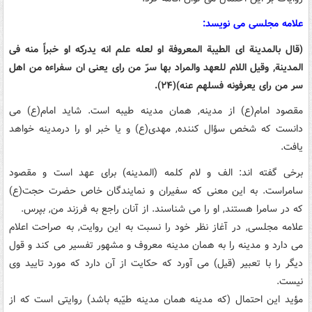
علامه مجلسی می نویسد:
(قال بالمدینة ای الطیبة المعروفة او لعله علم انه یدرکه او خبراً منه فی
المدینة, وقیل اللام للعهد والمراد بها سرّ من رای یعنی ان سفراءه من اهل
سر من رای یعرفونه فسلهم عنه)(۲۴).
مقصود امام(ع) از مدینه, همان مدینه طیبه است. شاید امام(ع) می
دانست که شخص سؤال کننده, مهدی(ع) و یا خبر او را درمدینه خواهد
یافت.
برخی گفته اند: الف و لام کلمه (المدینه) برای عهد است و مقصود
سامراست. به این معنی که سفیران و نمایندگان خاص حضرت حجت(ع)
که در سامرا هستند, او را می شناسند. از آنان راجع به فرزند من, بپرس.
علامه مجلسی, در آغاز نظر خود را نسبت به این روایت, به صراحت اعلام
می دارد و مدینه را به همان مدینه معروف و مشهور تفسیر می کند و قول
دیگر را با تعبیر (قیل) می آورد که حکایت از آن دارد که مورد تایید وی
نیست.
مؤید این احتمال (که مدینه همان مدینه طیّبه باشد) روایتی است که از