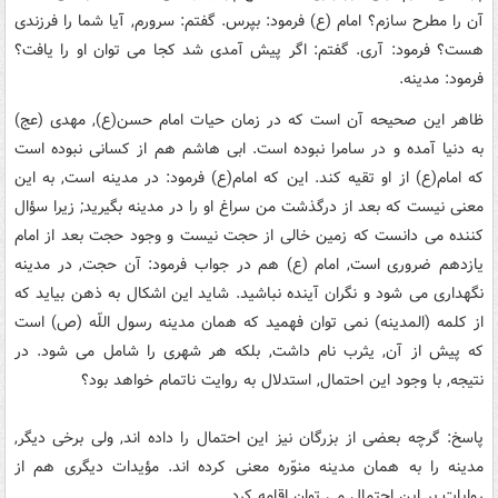
آن را مطرح سازم؟ امام (ع) فرمود: بپرس. گفتم: سرورم, آیا شما را فرزندی
هست؟ فرمود: آری. گفتم: اگر پیش آمدی شد کجا می توان او را یافت؟
فرمود: مدینه.
ظاهر این صحیحه آن است که در زمان حیات امام حسن(ع), مهدی (عج)
به دنیا آمده و در سامرا نبوده است. ابی هاشم هم از کسانی نبوده است
که امام(ع) از او تقیه کند. این که امام(ع) فرمود: در مدینه است, به این
معنی نیست که بعد از درگذشت من سراغ او را در مدینه بگیرید; زیرا سؤال
کننده می دانست که زمین خالی از حجت نیست و وجود حجت بعد از امام
یازدهم ضروری است, امام (ع) هم در جواب فرمود: آن حجت, در مدینه
نگهداری می شود و نگران آینده نباشید. شاید این اشکال به ذهن بیاید که
از کلمه (المدینه) نمی توان فهمید که همان مدینه رسول اللّه (ص) است
که پیش از آن, یثرب نام داشت, بلکه هر شهری را شامل می شود. در
نتیجه, با وجود این احتمال, استدلال به روایت ناتمام خواهد بود؟
پاسخ: گرچه بعضی از بزرگان نیز این احتمال را داده اند, ولی برخی دیگر,
مدینه را به همان مدینه منوّره معنی کرده اند. مؤیدات دیگری هم از
روایات بر این احتمال می توان اقامه کرد.