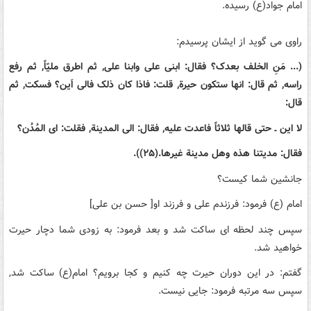
امام جواد(ع) رسیده.
راوی می گوید از ایشان پرسیدم:
(... مَنِ الخلف بعدک؟ فقال: ابنی علی وابنا علی, ثم اطرق ملیّاً, ثم رفع
راسه, ثم قال: انها ستکون حیرة, قلت: فاذا کان ذلک فالی اَین؟ فسکت, ثم
قال:
لا این ـ حتی قالها ثلاثاً فاعدت علیه, فقال: الی المدینة, فقلت: ای المُدُن؟
فقال: مدیتنا هذه وهل مدینة غیرها.(۲۵)).
جانشین شما کیست؟
امام (ع) فرمود: فرزندم علی و فرزند او[ حسن بن علی]
سپس چند لحظه ای ساکت شد و بعد فرمود: به زودی شما دچار حیرت
خواهید شد.
گفتم: در این دوران حیرت چه کنیم و کجا برویم؟ امام(ع) ساکت شد,
سپس سه مرتبه فرمود: جایی نیست.