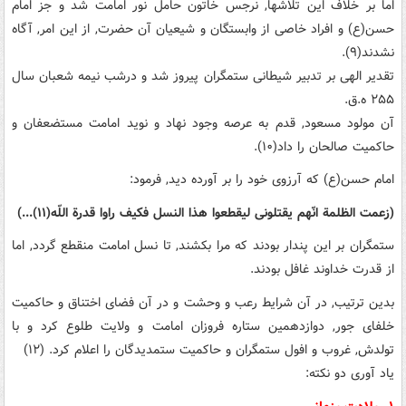
اما بر خلاف این تلاشها, نرجس خاتون حامل نور امامت شد و جز امام
حسن(ع) و افراد خاصی از وابستگان و شیعیان آن حضرت, از این امر, آگاه
نشدند(۹).
تقدیر الهی بر تدبیر شیطانی ستمگران پیروز شد و درشب نیمه شعبان سال
۲۵۵ ه.ق.
آن مولود مسعود, قدم به عرصه وجود نهاد و نوید امامت مستضعفان و
حاکمیت صالحان را داد(۱۰).
امام حسن(ع) که آرزوی خود را بر آورده دید, فرمود:
(زعمت الظلمة انّهم یقتلونی لیقطعوا هذا النسل فکیف راوا قدرة اللّه(۱۱)...)
ستمگران بر این پندار بودند که مرا بکشند, تا نسل امامت منقطع گردد, اما
از قدرت خداوند غافل بودند.
بدین ترتیب, در آن شرایط رعب و وحشت و در آن فضای اختناق و حاکمیت
خلفای جور, دوازدهمین ستاره فروزان امامت و ولایت طلوع کرد و با
تولدش, غروب و افول ستمگران و حاکمیت ستمدیدگان را اعلام کرد. (۱۲)
یاد آوری دو نکته: