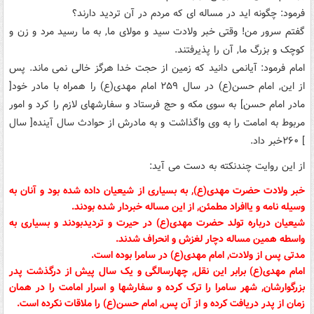
فرمود: چگونه اید در مساله ای که مردم در آن تردید دارند؟
گفتم سرور من! وقتی خبر ولادت سید و مولای ما, به ما رسید مرد و زن و
کوچک و بزرگ ما, آن را پذیرفتند.
امام فرمود: آیانمی دانید که زمین از حجت خدا هرگز خالی نمی ماند. پس
از این, امام حسن(ع) در سال ۲۵۹ امام مهدی(ع) را همراه با مادر خود[
مادر امام حسن] به سوی مکه و حج فرستاد و سفارشهای لازم را کرد و امور
مربوط به امامت را به وی واگذاشت و به مادرش از حوادث سال آینده[ سال
] ۲۶۰خبر داد.
از این روایت چندنکته به دست می آید:
خبر ولادت حضرت مهدی(ع), به بسیاری از شیعیان داده شده بود و آنان به
وسیله نامه و یاافراد مطمئن, از این مساله خبردار شده بودند.
شیعیان درباره تولد حضرت مهدی(ع) در حیرت و تردیدبودند و بسیاری به
واسطه همین مساله دچار لغزش و انحراف شدند.
مدتی پس از ولادت, امام مهدی(ع) در سامرا بوده است.
امام مهدی(ع) برابر این نقل, چهارسالگی و یک سال پیش از درگذشت پدر
بزرگوارشان, شهر سامرا را ترک کرده و سفارشها و اسرار امامت را در همان
زمان از پدر دریافت کرده و از آن پس, امام حسن(ع) را ملاقات نکرده است.