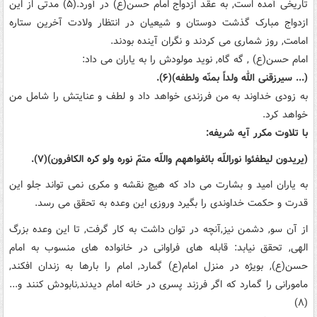
تاریخی آمده است, به عقد ازدواج امام حسن(ع) در آورد.(۵) مدتی از این
ازدواج مبارک گذشت دوستان و شیعیان در انتظار ولادت آخرین ستاره
امامت, روز شماری می کردند و نگران آینده بودند.
امام حسن(ع) , گه گاه, نوید مولودش را به یاران می داد:
(... سیرزقنی الله ولداً بمنّه ولطفه)(۶).
به زودی خداوند به من فرزندی خواهد داد و لطف و عنایتش را شامل من
خواهد کرد.
با تلاوت مکرر آیه شریفه:
(یریدون لیطفئوا نوراللّه بائفواههم واللّه متمّ نوره ولو کره الکافرون)(۷).
به یاران امید و بشارت می داد که هیچ نقشه و مکری نمی تواند جلو این
قدرت و حکمت خداوندی را بگیرد وروزی این وعده به تحقق می رسد.
از آن سو, دشمن نیز,آنچه در توان داشت به کار گرفت, تا این وعده بزرگ
الهی, تحقق نیابد: قابله های فراوانی در خانواده های منسوب به امام
حسن(ع), بویژه در منزل امام(ع) گمارد, امام را بارها به زندان افکند,
مامورانی را گمارد که اگر فرزند پسری در خانه امام دیدند,نابودش کنند و...
(۸)