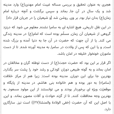
هجری به عنوان تحقیق و بررسی مساله غیبت امام مهدی(ع) وارد مدینه
شد و یک سال در آن جا, بماند و سپس برگشت و آنچه درباره امام
زمان(ع) بدان نیاز بود, بر وی, روشن شد [و شیعیان را در جریان قرار داد]
در این نقل تاریخی, هیچ اشاره ای به سامرا نشده, معلوم می شود که درنزد
گروهی از شیعیان آن زمان, مسلّم بوده است که امام(ع) در مدینه زندگی
می کند, یا از آن جهت که حضرت در آن جا به دنیا آمده و بزرگ شده
است, و یا این که پس از ولادت در سامرا, به مدینه آورده شده, تا از دست
ماموران خونخوار خلیفه در امان باشد.
اگر قرار بر این بود که حضرت حجت(ع) از دست توطئه گران و مخالفان در
امان بماند و به گونه طبیعی دوران کودکی و رشد خود را پشت سر بگذارد,
بهترین جا برای این دوران, مدینه بوده است; زیرا هم از مرکز خلافت
(سامراء) به دور بوده و هم خانواده بنی هاشم, در مدینه از پایگاه و
موقعیّت ویژه ای برخوردار بودند و می توانستند از این مولود مسعود, به
بهترین وجه محافظت کنند, تا از گزند حوادث و آفات مصون بماند. و این,
با اصل این که آن حضرت (خفی الولادة والمنشا(۲۷)) است نیز, سازگاری
دارد.