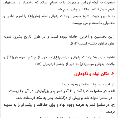
حضرت به گونه ای این ماموریت را به انجام رساند که دشمنان در هدفهای
شوم خود, ناکام بمانند و چنین هم شد.
به همین جهت, شیخ طوسی, ولادت پنهانی امام زمان(ع) را امری عادی و
معمولی دانسته و می نویسد:
(این نخستین و آخرین حادثه نبوده است و در طول تاریخ بشری, نمونه
های فراوان داشته است.(۱۳)).
اشاره دارد, به: ولادت پنهانی ابراهیم(ع), به دور از چشم نمرودیان(۱۴) و
ولادت پنهانی موسی(ع) به دور از چشم فرعونیان.(۱۵)
۲. مکان تولد و نگهداری
در این باره, چند احتمال وجود دارد:
الف. در سامرا به دنیا آمد و تا آخر عمر پدر بزرگوارش, در آن جا زیست.
. در سامرا متولد شد و پیش از درگذشت پدر, به مکه فرستاده شد.
ج. در سامرا قدم به عرصه وجود نهاد و برای حفاظت و رشد, او را به مدینه
بردند.