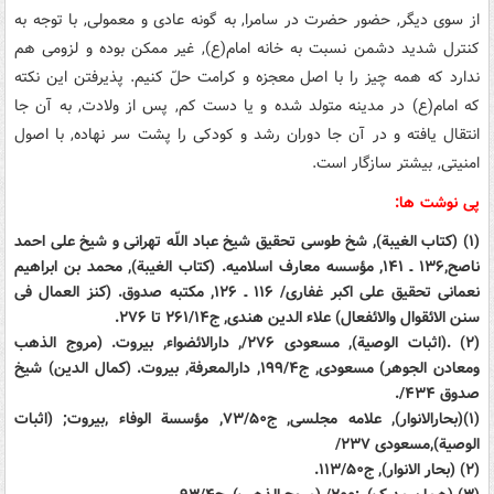
از سوی دیگر, حضور حضرت در سامرا, به گونه عادی و معمولی, با توجه به
کنترل شدید دشمن نسبت به خانه امام(ع), غیر ممکن بوده و لزومی هم
ندارد که همه چیز را با اصل معجزه و کرامت حلّ کنیم. پذیرفتن این نکته
که امام(ع) در مدینه متولد شده و یا دست کم, پس از ولادت, به آن جا
انتقال یافته و در آن جا دوران رشد و کودکی را پشت سر نهاده, با اصول
امنیتی, بیشتر سازگار است.
پی نوشت ها:
(۱) (کتاب الغیبة), شخ طوسی تحقیق شیخ عباد اللّه تهرانی و شیخ علی احمد
ناصح,۱۳۶ ـ ۱۴۱, مؤسسه معارف اسلامیه. (کتاب الغیبة), محمد بن ابراهیم
نعمانی تحقیق علی اکبر غفاری/ ۱۱۶ ـ ۱۲۶, مکتبه صدوق. (کنز العمال فی
سنن الائقوال والائفعال) علاء الدین هندی, ج۲۶۱/۱۴ تا ۲۷۶.
(۲) .(اثبات الوصیة), مسعودی ۲۷۶/, دارالائضواء, بیروت. (مروج الذهب
ومعادن الجوهر) مسعودی, ج۱۹۹/۴, دارالمعرفة, بیروت. (کمال الدین) شیخ
صدوق ۴۳۴/.
(۱)(بحارالانوار), علامه مجلسی, ج۷۳/۵۰, مؤسسة الوفاء ,بیروت; (اثبات
الوصیة),مسعودی ۲۳۷/
(۲) (بحار الانوار), ج۱۱۳/۵۰.