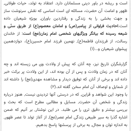
است و ریشه در باور دینی مسلمانان دارد. اعتقاد به تولد، حیات طولانی,
ظهور و امامت آن حضرت، مسائله ای است اساسی که نقش سرنوشت ساز
و جهت بخشی را به زندگی و رفتاردین باوران, بویژه شیعیان داده
است.
احادیث فراوانی از پیامبر(ص) و امامان معصوم(ع) از طریق سنّی و
شیعه رسیده که بیانگر ویژگیهای شخصی امام زمان(عج) است
: از خاندان
رسالت، از فرزندان فاطمه(ع), نهمین فرزند امام حسین(ع)، دوازدهمین
پیشوای شیعیان و...(۱)
گزارشگران تاریخ نیز، چه آنان که پیش از ولادت وی می زیسته اند و چه
آنان که در زمان ولادت و پس از آن بوده اند، از این ولادت پر برکت خبر
داده اند و برخی از آنان که توفیق دیدار و مشاهده مهدی(عج) را داشته اند
از شمایل و اوصاف آن امام سخن گفته اند.(۲)
با وجود این شواهد و قراین, که در درستی آنها تردیدی نیست, هنوز درباره
زندگی و شخص آن حضرت, مسایل و مطالبی مطرح است که بحث و
بررسی بیشتر و دقیق تری را می طلبد. در این نوشتار, بر آنیم که ضمن
اشاره گذرا به سیر طبیعی زندگی امام عصر(عج), از آغاز تولد تا عصر ظهور,
به اندازه توان و مجال, به برخی از پرسشها پاسخ بدهیم.