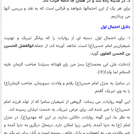
د. در مدینه زاده شد و در همان جا ادامه حیات داد.
برای هر یک از این احتمالها شواهد و قرائنی است که به نقد و بررسی آنها
می پردازیم.
دلایل احتمال اول
۱. برای احتمال اول, دسته ای از روایات را که بیانگر تبریک و تهنیت
شیعیان,بر امام حسن(ع) است, شاهد آورده اند, از جمله:
ابوالفضل الحسین
بن الحسن العلوی
گوید:
(دخلت علی ابی محمد(ع) بسرّ من رای فهناته بسیّدنا صاحب الزمان علیه
السلام لما ولد)(۱۶).
در سامرا, به منزل امام حسن(ع) رفتم و ولادت سرورمان, صاحب الزمان(ع)
را به وی تبریک گفتم.
این گونه روایات, می رساند: گروهی از شیعیان سامرا که از تولد فرزند امام
حسن(ع) با خبر شده اند, برای عرض تبریک, به خدمت ایشان رسیده اند.
به نظر ما, این گونه روایات, دلالتی ندارند بر این که مهدی(ع), در منزل
امام (ع) به دنیا آمده, یاخیر, زیرا امکان دارد, درمحلّ دیگری به دنیا آمده و
خبر ولادت وی, به اصحاب و یاران خاص رسیده است و آنان برای تبریک, به