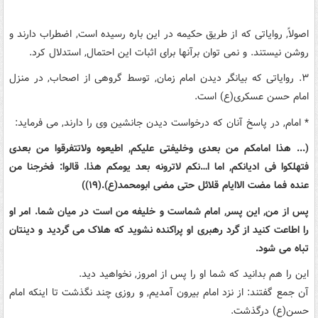
اصولاً, روایاتی که از طریق حکیمه در این باره رسیده است, اضطراب دارند و
روشن نیستند. و نمی توان برآنها برای اثبات این احتمال, استدلال کرد.
۳. روایاتی که بیانگر دیدن امام زمان, توسط گروهی از اصحاب, در منزل
امام حسن عسکری(ع) است.
* امام, در پاسخ آنان که درخواست دیدن جانشین وی را دارند, می فرماید:
(... هذا امامکم من بعدی وخلیفتی علیکم, اطیعوه ولاتتفرقوا من بعدی
فتهلکوا فی ادیانکم, اما ا…نکم لاترونه بعد یومکم هذا. قالوا: فخرجنا من
عنده فما مضت الاایام قلائل حتی مضی ابومحمد(ع).(۱۹))
پس از من, این پسر, امام شماست و خلیفه من است در میان شما. امر او
را اطاعت کنید از گرد رهبری او پراکنده نشوید که هلاک می گردید و دینتان
تباه می شود.
این را هم بدانید که شما او را پس از امروز, نخواهید دید.
آن جمع گفتند: از نزد امام بیرون آمدیم, و روزی چند نگذشت تا اینکه امام
حسن(ع) درگذشت.