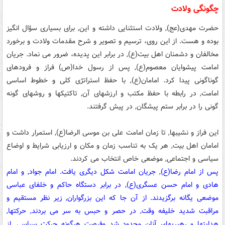
چگونگی ولادت
حضرت مهدی(عج), ولادت استثنایی داشته و این, برای بسیاری سؤال انگیز
بوده و هست. از این روی، ترسیم و تصویر و شرح مقدمات ولادت و برخورد
مخالفان و دشمنان اهل بیت(ع), در برابر این پدیده، ضرور می نماد. جریان
امامت پیشوایان معصوم(ع), پس از رسول خدا(ص) فراز و فرودهای
گوناگونی پیدا کرد. امامان(ع), با حفظ استراتژی کلی و خطوط اساسی
امامت, در رابطه با حفظ مکتب و ارزشهای آن, تاکتیکها و روشهای گونه
گونی را در برابر ستم پیشگان, در پیش گرفتند.
این فراز و نشیبها, تا زمان امامت علی بن موسی الرضا(ع), استمرار داشت و
امامان اهل بیت, هر یک به تناسب زمان و مکان و ارزیابی شرایط و اوضاع
سیاسی و اجتماعی, موضعی خاص انتخاب می کردند.
پس از امام رضا(ع), جریان امامت شکل دیگری یافت. امام جواد, و امام
هادی و امام حسن عسگری(ع), در برابر دستگاه حاکم و خلفای عباسی
موضعی یگانه برگزیدند. از آن جا که این بزرگواران, زیر نظر مستقیم و
مراقبت شدید خلیفه وقت, در حصر و حبس به سر می بردند, حرکتها,
هدایتها و رهبریهای آنان محدود شد وفرصت هرگونه حرکت سیاسی, از