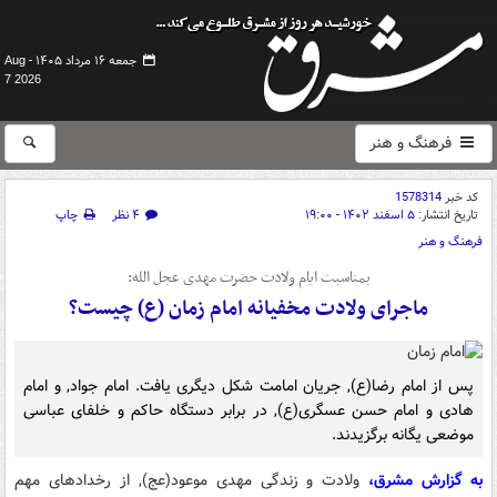
جمعه ۱۶ مرداد ۱۴۰۵ -
Aug
7 2026
فرهنگ و هنر
کد خبر
1578314
تاریخ انتشار:
۵ اسفند ۱۴۰۲ - ۱۹:۰۰
۴ نظر
چاپ
فرهنگ و هنر
بمناسبت ایام ولادت حضرت مهدی عجل الله:
ماجرای ولادت مخفیانه امام زمان (ع) چیست؟
پس از امام رضا(ع), جریان امامت شکل دیگری یافت. امام جواد, و امام
هادی و امام حسن عسگری(ع), در برابر دستگاه حاکم و خلفای عباسی
موضعی یگانه برگزیدند.
به گزارش مشرق،
ولادت و زندگی مهدی موعود(عج), از رخدادهای مهم