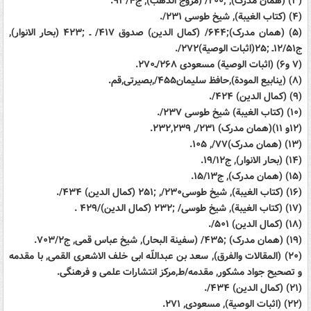
(۳) (همان مدرک), ;۲۰۰/ (مروج الذهب), ج۹۳/۴.
(۴) (کتاب الغیبة), شیخ طوسی ۲۳۱/.
(۵) (همان مدرک);۶۴۴/ (کمال الدین) صدوق ۴۱۷/ ـ ;۴۲۳ (بحار الانوار),
ج۱۲/۵۱ـ ;۲۵(اثبات الوصیة)۲۷۲/.
(۷ و۶) (اثبات الوصیة) مسعودی ۲۶۸/ـ۲۷۰.
(۸) (ینابیع المودة),حافظ سلیمان۴۵۵/,بصیرتی,قم.
(۹) (کمال الدین) ۴۲۴/.
(۱۰) (کتاب الغیبة) شیخ طوسی ۲۳۷/.
(۱۲و ۱۱)(همان مدرک) ۲۳۱/, ۲۳۲,۲۳۹.
(۱۳) (همان مدرک)۷۷/, ۱۰۵.
(۱۴) (بحار الانوار), ج۱۹/۱۲.
(۱۵) (همان مدرک), ج۱۵/۱۳.
(۱۶) (کتاب الغیبة), شیخ طوسی۲۳۰/, ;۲۵۱ (کمال الدین) ۴۳۴/.
(۱۷) (کتاب الغیبة), شیخ طوسی/ ;۲۳۲ (کمال الدین)/۴۲۹ .
(۱۸) (کمال الدین) ۵۰۱/.
(۱۹) (همان مدرک) ;۴۳۵/ (سفینة البحار), شیخ عباس قمی, ج۷۰۳/۲.
(۲۰) (المقالات والفرق), سعد بن عبداللّه ابی خلف الاشعری القمی, با مقدمه
و تصحیح جواد مشکور, مقدمه/ط,مرکز انتشارات علمی و فرهنگی.
(۲۱) (کمال الدین) ۴۳۴/.
(۲۲) (اثبات الوصیة), مسعودی, ۲۷۱.