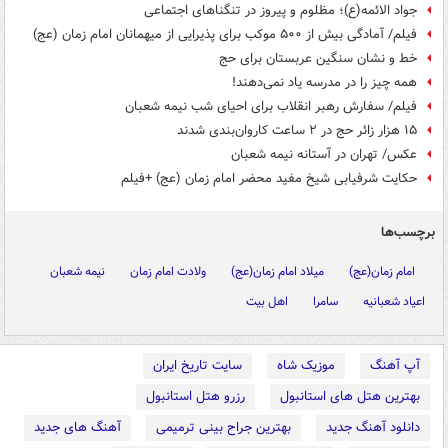
جواد الائمه(ع)؛ مظلوم و پیروز در تنگناهای اجتماعی
فیلم/ آمادگی بیش از ۵۰۰ موکب برای پذیرایی از میهمانان امام زمان (عج)
خط و نشان سنگین عربستان برای حج
همه چیز را در مدرسه یاد نمی‌دهند!
فیلم/ سفارش رهبر انقلاب برای احیای شب نیمه شعبان
۱۵ هزار زائر حج در ۲ ساعت کاروان‌بندی شدند
عکس/ تهران در آستانه نیمه شعبان
حکایت شرفیابی شیخ مفید محضر امام زمان (عج) +فیلم
برچسب‌ها
امام زمان(عج)
میلاد امام زمان(عج)
ولادت امام زمان
نیمه شعبان
اعیاد شعبانیه
سامرا
اهل بیت
آپ آهنگ
موزیک شاه
سایت تاریخ ایران
بهترین هتل های استانبول
رزرو هتل استانبول
دانلود آهنگ جدید
بهترین جراح بینی ترمیمی
آهنگ های جدید