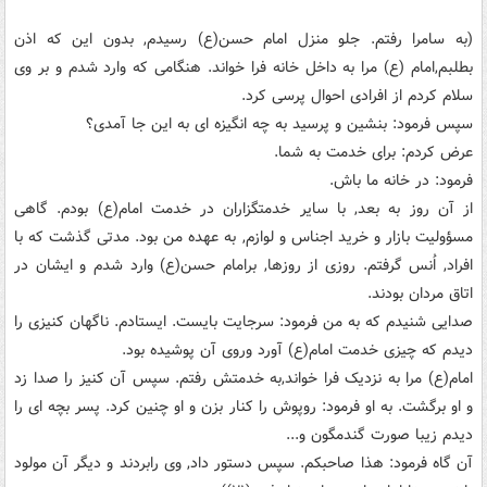
(به سامرا رفتم. جلو منزل امام حسن(ع) رسیدم, بدون این که اذن
بطلبم,امام (ع) مرا به داخل خانه فرا خواند. هنگامی که وارد شدم و بر وی
سلام کردم از افرادی احوال پرسی کرد.
سپس فرمود: بنشین و پرسید به چه انگیزه ای به این جا آمدی؟
عرض کردم: برای خدمت به شما.
فرمود: در خانه ما باش.
از آن روز به بعد, با سایر خدمتگزاران در خدمت امام(ع) بودم. گاهی
مسؤولیت بازار و خرید اجناس و لوازم, به عهده من بود. مدتی گذشت که با
افراد, اُنس گرفتم. روزی از روزها, برامام حسن(ع) وارد شدم و ایشان در
اتاق مردان بودند.
صدایی شنیدم که به من فرمود: سرجایت بایست. ایستادم. ناگهان کنیزی را
دیدم که چیزی خدمت امام(ع) آورد وروی آن پوشیده بود.
امام(ع) مرا به نزدیک فرا خواند,به خدمتش رفتم. سپس آن کنیز را صدا زد
و او برگشت. به او فرمود: روپوش را کنار بزن و او چنین کرد. پسر بچه ای را
دیدم زیبا صورت گندمگون و...
آن گاه فرمود: هذا صاحبکم. سپس دستور داد, وی رابردند و دیگر آن مولود