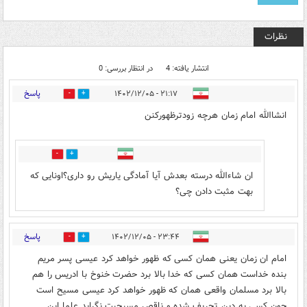
نظرات
انتشار یافته: 4
در انتظار بررسی: 0
پاسخ
۲۱:۱۷ - ۱۴۰۲/۱۲/۰۵
0
3
انشاالله امام زمان هرچه زودترظهورکنن
0
0
ان شاءالله درسته بعدش آیا آمادگی یاریش رو داری؟اونایی که
بهت مثبت دادن چی؟
پاسخ
۲۳:۴۴ - ۱۴۰۲/۱۲/۰۵
0
0
امام ان زمان یعنی همان کسی که ظهور خواهد کرد عیسی پسر مریم
بنده خداست همان کسی که خدا بالا برد حضرت خنوخ با ادریس را هم
بالا برد مسلمان واقعی همان که ظهور خواهد کرد عیسی مسیح است
چون کسی به دین تحریف شده و ناقص مسیحیت نگراید علما این