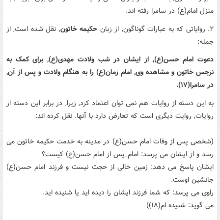
منزل امام(ع) در سامرا رفته اند.
۲. روایاتی که به عبارات گوناگون, از زبان
حکیمه خاتون
, نقل شده است, از
جمله:
دعوت امام حسن(ع), از ایشان در شب ولادت مهدی(ع), برای کمک به
نرجس خاتون و مشاهده وی, امام زمان(ع) را به هنگام ولادت و پس از آن,
در سامرا(۱۷).
به این دسته از روایات هم نمی توان اعتماد کرد, زیرا, در برابر این دسته از
روایات, روایت دیگری است که تعارض دارد با آنها. نقل کرده اند:
(شخصی پس از وفات امام حسن(ع) در مدینه به خدمت حکیمه خاتون می
رسد و از ایشان می پرسد: امام ِپس از امام حسن(ع) کیست؟
ایشان پاسخ می دهد: زمین خالی از حجت نیست و فرزند امام حسن(ع)
جانشین اوست.
راوی می پرسد: که شما فرزند ایشان را دیده اید یا شنیده اید.
می گوید: شنیده ام(۱۸))