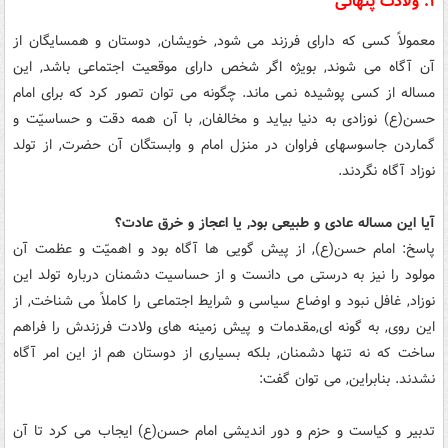
۱. ولادت پنهانی
معمولاً کسی که دارای فرزند می شود, خویشان, دوستان و همسایگان از
آن آگاه می شوند, بویژه اگر شخص دارای موقعیت اجتماعی باشد, این
مساله از کسی پوشیده نمی ماند. چگونه می توان تصور کرد که برای امام
حسن(ع) نوزادی به دنیا بیاید و مخالفان, با آن همه دقت و حساسیّت و
گماردن جاسوسهای فراوان در منزل امام و وابستگان آن حضرت, از تولد
نوزاد آگاه نگردند.
آیا این مساله عادی و طبیعی بود, یا اعجاز و خرق عادت؟
پاسخ: امام حسن(ع), از پیش گویی ها آگاه بود و اهمیّت و عظمت آن
مولود را نیز به درستی می دانست و از حساسیت دشمنان درباره تولد این
نوزاد, غافل نبود و اوضاع سیاسی و شرایط اجتماعی را کاملاً می شناخت, از
این روی, به گونه ای,مقدمات و پیش زمینه های ولادت فرزندش را فراهم
ساخت که نه تنها دشمنان, بلکه بسیاری از دوستان هم از این امر آگاه
نشدند. بنابراین, می توان گفت:
تدبیر و کیاست و حزم و دور اندیشی امام حسن(ع) ایجاب می کرد تا آن