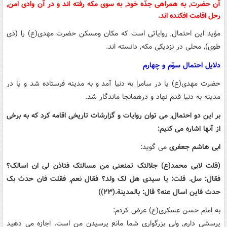
آن حضرت, به همراهی جدّه خود, به سوی مکه رفته اند و در آن وادی امن,
رحل اقامت افکنده اند.
مؤید این احتمال, روایاتی است که مکان ومسکن حضرت مهدی(ع) را (ذی
طوی), محلی در نزدیکی مکه, دانسته اند.
دلایل احتمال سوّم و چهارم
حضرت مهدی(ع) یا در سامرا به دنیا آمد و به مدینه فرستاده شد و یا در
مدینه به دنیا قدم نهاد و درهمانجا ماندگار شد.
بر این دو احتمال, می توان روایات و گزارشات تاریخی اقامه کرد که به برخی
از آنها اشاره می کنیم:
ابی هاشم جعفری
می گوید:
(قلت لابی محمد(ع) جلالتک تمنعنی من مسالتک فتاذن لی ان اسالک؟
فقال: سل. قلت: یا سیدی هل لک ولد؟ فقال نعم, فقلت فان حدث بک
حدث فاین اسال عنه؟ قال: بالمدینة.(۲۳))
به امام حسن عسکری(ع) عرض کردم:
پرسشی دارم, ولی بزرگواری شما مانع پرسیدن من است. اجازه می دهید