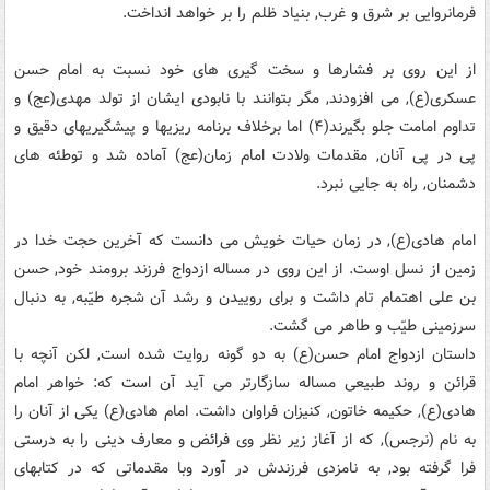
فرمانروایی بر شرق و غرب, بنیاد ظلم را بر خواهد انداخت.
از این روی بر فشارها و سخت گیری های خود نسبت به امام حسن
عسکری(ع), می افزودند, مگر بتوانند با نابودی ایشان از تولد مهدی(عج) و
تداوم امامت جلو بگیرند(۴) اما برخلاف برنامه ریزیها و پیشگیریهای دقیق و
پی در پی آنان, مقدمات ولادت امام زمان(عج) آماده شد و توطئه های
دشمنان, راه به جایی نبرد.
امام هادی(ع), در زمان حیات خویش می دانست که آخرین حجت خدا در
زمین از نسل اوست. از این روی در مساله ازدواج فرزند برومند خود, حسن
بن علی اهتمام تام داشت و برای روییدن و رشد آن شجره طیّبه, به دنبال
سرزمینی طیّب و طاهر می گشت.
داستان ازدواج امام حسن(ع) به دو گونه روایت شده است, لکن آنچه با
قرائن و روند طبیعی مساله سازگارتر می آید آن است که: خواهر امام
هادی(ع), حکیمه خاتون, کنیزان فراوان داشت. امام هادی(ع) یکی از آنان را
به نام (نرجس), که از آغاز زیر نظر وی فرائض و معارف دینی را به درستی
فرا گرفته بود, به نامزدی فرزندش در آورد وبا مقدماتی که در کتابهای