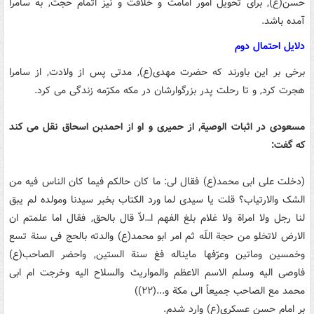
حسن(ع), برای تحویل امور امامت و خلافت و نیز اتمام حجت, به سامرا
آمده باشد.
دلایل احتمال دوم
برخی بر این باورند که حضرت مهدی(ع), مدتی پس از ولادت, از سامرا
هجرت کرد, و تا رحلت پدر بزرگوارشان در مکه مکرّمه زندگی می کرد.
مسعودی در اثبات الوصیة, از حمیری و او از احمدبن اسحاق نقل می کند
که گفت:
(دخلت علی ابی محمد(ع) فقال لی: ما کان حالکم فیما کان الناس فیه من
الشک والارتیاب؟ قلت یا سیدی لما ورد الکتاب بخبر سیدنا ومولده لم یبق
لنا رجل ولا امراة ولا غلام بلغ الفهم ا…لاّ قال بالحق, فقال اما علمتم ان
الارض لاتخلو من حجة اللّه ثم امر ابو محمد(ع) والدته بالحج فی سنة تسع
وخمسین وماتین وعرّفها مایناله فغ سنة الستین, واحضر الصاحب(ع)
فاوصی الیه وسلم الاسم الاعظم والمواریث والسلاح الیه وخرجت ام ابی
محمد مع الصاحب جمیعاً الی مکة و...(۲۲))
بر امام حسن عسکری(ع) وارد شدم.