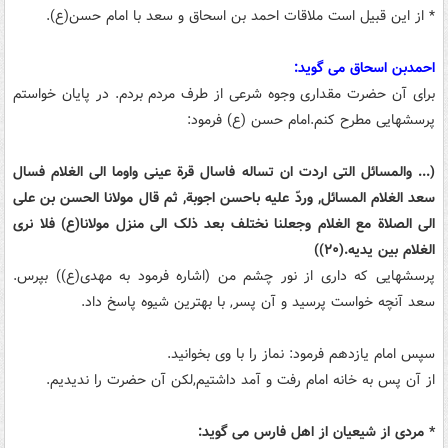
* از این قبیل است ملاقات احمد بن اسحاق و سعد با امام حسن(ع).
احمدبن اسحاق می گوید:
برای آن حضرت مقداری وجوه شرعی از طرف مردم بردم. در پایان خواستم
پرسشهایی مطرح کنم.امام حسن (ع) فرمود:
(... والمسائل التی اردت ان تساله فاسال قرة عینی واوما الی الغلام فسال
سعد الغلام المسائل, وردّ علیه باحسن اجوبة, ثم قال مولانا الحسن بن علی
الی الصلاة مع الغلام وجعلنا نختلف بعد ذلک الی منزل مولانا(ع) فلا نری
الغلام بین یدیه.(۲۰))
پرسشهایی که داری از نور چشم من (اشاره فرمود به مهدی(ع)) بپرس.
سعد آنچه خواست پرسید و آن پسر, با بهترین شیوه پاسخ داد.
سپس امام یازدهم فرمود: نماز را با وی بخوانید.
از آن پس به خانه امام رفت و آمد داشتیم,لکن آن حضرت را ندیدیم.
* مردی از شیعیان از اهل فارس می گوید: