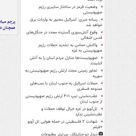
وضعیت قرمز در ساختار سایبری رژیم
صهیونیستی
رسانه عبری: اسرائیل مجبور به واردات برق
پرچم سیاه
خواهد شد
همچنان در
وقوع آتش‌سوزی گسترده مجدد در جنگل‌های
قدس اشغالی
واکنش حماس به تشدید حملات رژیم
صهیونیستی به غزه
صهیونیست‌ها منازل مردم لبنان را به ‌آتش
کشیدند
تجاوز زمینی مجدد ارتش رژیم صهیونیستی به
سوریه
حملات اسرائیل به جنوب لبنان با بمب‌های
ممنوعه فسفری
عقب‌نشینی تیپ ۴۰۱ ارتش رژیم صهیونیستی
از جنوب لبنان
تل‌آویو در غزه خیال توقف حملات و
عقب‌نشینی ندارد
شهادت ۲ فلسطینی در حمله هوایی تل آویو
+فیلم
دیدار دو جنایتکار،‌ سرتیتر مطبوعات