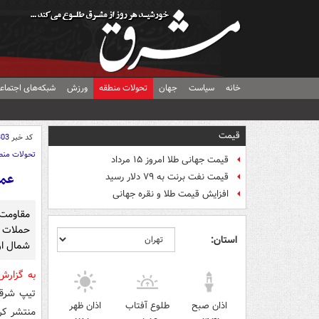
خانه
سیاست
جهان
تحولات منطقه
ورزش
شبکه‌های اجتماع
قیمت
کد خبر
303
تحولات منط
قیمت جهانی طلا امروز ۱۵ مرداد
عمل
قیمت نفت برنت به ۷۹ دلار رسید
افزایش قیمت طلا و نقره جهانی
مقاومت
حملات ا
استان:
شمال ار
به گزار
اذان صبح
طلوع آفتاب
اذان ظهر
منتشر کر