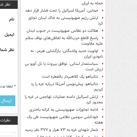
حمله به ایران
نظر شم
حماس: آمریکا اسرائیل را تحت فشار قرار دهد
ارتش رژیم صهیونیستی به خاک لبنان تجاوز
نام
کرد
هلاکت دو نظامی صهیونیست در جنوب لبنان
ایمیل
پاسخ قاطع حزب‌الله به لفاظی‌های نواف سلام
علیه مقاومت
نظر شما 
اولویت جدید واشنگتن: بازگشایی هرمز، نه
نابودی ایران
سیاستمدار لبنانی: توافق بیروت با تل آویو بی
ارزش است
نتانیاهو یک کلاهبردار بالفطره است
نتانیاهو: پیش‌نویس آمریکا درباره غزه را رد
*
لطفا عدد م
کردیم
ارتش اسرائیل دامنه عملیات تهاجمی در غزه را
محدود کرد
ادامه تجاوزات صهیونیستی به کرانه باختری
خودکشی سومین نظامی صهیونیست طی یک
نظرات
هفته
شمار شهدای غزه به ۷۳ هزار و ۳۷۷ نفر رسید