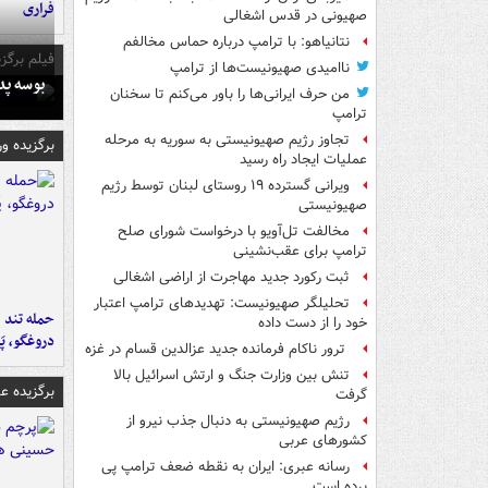
فراری
صهیونی در قدس اشغالی
نتانیاهو: با ترامپ درباره حماس مخالفم
فیلم برگزی
ناامیدی صهیونیست‌ها از ترامپ
بوسه‌ پ
من حرف ایرانی‌ها را باور می‌کنم تا سخنان
ترامپ
تجاوز رژیم صهیونیستی به سوریه به مرحله
برگزیده و
عملیات ایجاد راه رسید
ویرانی گسترده ۱۹ روستای لبنان توسط رژیم
صهیونیستی
مخالفت تل‌آویو با درخواست شورای صلح
ترامپ برای عقب‌نشینی
ثبت رکورد جدید مهاجرت از اراضی اشغالی
تحلیلگر صهیونیست: تهدیدهای ترامپ اعتبار
حمله تند ف
خود را از دست داده
دروغگو، پَ
ترور ناکام فرمانده جدید عزالدین قسام در غزه
تنش بین وزارت جنگ و ارتش اسرائیل بالا
برگزیده 
گرفت
رژیم صهیونیستی به دنبال جذب نیرو از
کشورهای عربی
رسانه عبری: ایران به نقطه ضعف ترامپ پی
برده است