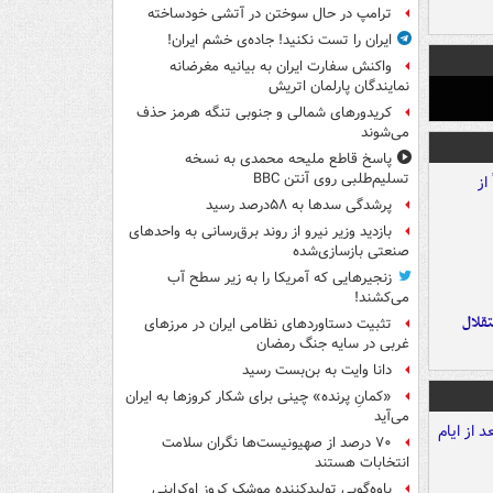
ترامپ در حال سوختن در آتشی خودساخته
ایران را تست نکنید! جاده‌ی خشم ایران!
واکنش سفارت ایران به بیانیه مغرضانه
نمایندگان پارلمان اتریش
کریدورهای شمالی و جنوبی تنگه هرمز حذف
می‌شوند
پاسخ قاطع ملیحه محمدی به نسخه
تسلیم‌طلبی روی آنتن BBC
پرشدگی سدها به ۵۸درصد رسید
بازدید وزیر نیرو از روند برق‌رسانی به واحدهای
صنعتی بازسازی‌شده
زنجیرهایی که آمریکا را به زیر سطح آب
می‌کشند!
تقلال
تثبیت دستاوردهای نظامی ایران در مرزهای
غربی در سایه جنگ رمضان
دانا وایت به بن‌بست رسید
«کمانِ پرنده» چینی برای شکار کروزها به ایران
می‌آید
۷۰ درصد از صهیونیست‌ها نگران سلامت
انتخابات هستند
یاوه‌گویی تولیدکننده موشک کروز اوکراینی