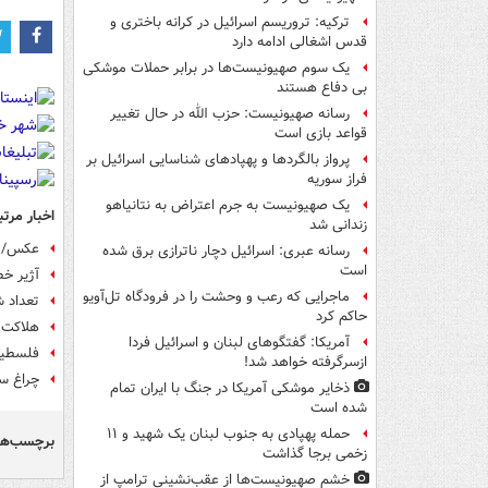
ترکیه: تروریسم اسرائیل در کرانه باختری و
قدس اشغالی ادامه دارد
یک‌ سوم صهیونیست‌ها در برابر حملات موشکی
بی دفاع هستند
رسانه صهیونیست: حزب الله در حال تغییر
قواعد بازی است
پرواز بالگردها و پهپادهای شناسایی اسرائیل بر
فراز سوریه
یک صهیونیست به جرم اعتراض به نتانیاهو
اخبار مرتب
زندانی شد
عکس/ ا
رسانه عبری: اسرائیل دچار ناترازی برق شده
است
آژیر خط
ماجرایی که رعب و وحشت را در فرودگاه تل‌آویو
تعداد شهدای
حاکم کرد
هلاکت ۶ نظامی صهیونیست در عملیات مقاومت فلسطین در خان 
آمریکا: گفتگوهای لبنان و اسرائیل فردا
فلسطین
ازسرگرفته خواهد شد!
چراغ سب
ذخایر موشکی آمریکا در جنگ با ایران تمام
شده است
حمله پهپادی به جنوب لبنان یک شهید و ۱۱
برچسب‌ها
زخمی برجا گذاشت
خشم صهیونیست‌ها از عقب‌نشینی ترامپ از