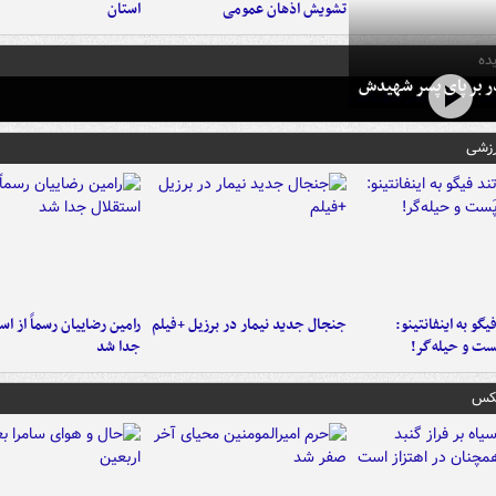
تشویش اذهان عمومی
استان
ده
در بر پای پسر شهیدش
رزشی
یگو به اینفانتینو:
جنجال جدید نیمار در برزیل +فیلم
رامین رضاییان رسماً از اس
ست‌ و حیله‌گر!
جدا شد
عکس