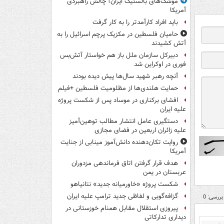
موشک‌های بالستیک ایران؛ چالش راهبردی
آمریکا
باید افراد کارآمدتر را به کار گرفت
حامیان فلسطین در مکزیک پرچم اسرائیل را به
آتش کشیدند
دبیرکل سازمان ملل باز هم خواستار آتش‌بس
فوری در اوکراین شد
آنچه رهبر شهید سال‌ها پیش دیده بودند
حمایت هلندی‌ها از مظلومیت فلسطین +فیلم
افشای برکناری در موساد پس از شکست پروژه
علیه ایران
دستگیری عامل انتشار مطالب توهین‌آمیز
علیه زائران اربعین در فضای مجازی
روایت تکان‌دهنده دانش‌آموز مینابی از جنایت
آمریکا
هدف قرار گرفتن اتاق‌ فرماندهی مزدوران
عربستان در یمن
شکست پروژه «خاورمیانه جدید» نتانیاهو
گزافه‌گویی و لفاظی جدید ترامپ علیه ایران
بررسی: 0
پیروزی استقلال مقابل همنام خوزستانی در
دیداری تدارکاتی