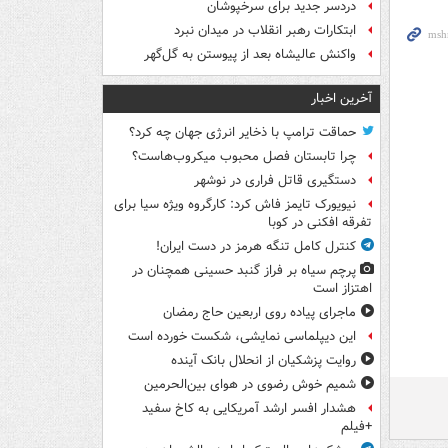
دردسر جدید برای سرخپوشان
ابتکارات رهبر انقلاب در میدان نبرد
واکنش عالیشاه بعد از پیوستن به گل‌گهر
آخرین اخبار
حماقت ترامپ با ذخایر انرژی جهان چه کرد؟
چرا تابستان فصل محبوب میکروب‌هاست؟
دستگیری قاتل فراری در نوشهر
نیویورک تایمز فاش کرد: کارگروه ویژه سیا برای
تفرقه افکنی در کوبا
کنترل کامل تنگه هرمز در دست ایران!
پرچم سیاه بر فراز گنبد حسینی همچنان در
اهتزاز است
ماجرای پیاده روی اربعین حاج رمضان
این دیپلماسی نمایشی، شکست خورده است
روایت پزشکیان از انحلال بانک آینده
شمیم خوش رضوی در هوای بین‌الحرمین
هشدار افسر ارشد آمریکایی به کاخ سفید
+فیلم