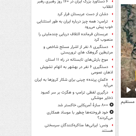
۶ دستاورد بزرگ ایران در ۱۶۰ روز رهبری رهبر
انقلاب
دشان از دست عربستان فرار کرد
ترامپ: همه چیز درباره ایران به طور استثنایی
خوب پیش می‌رود
عربستان فرمانده ائتلاف دریایی چندملیتی را
منصوب کرد
دستگیری ۸ نفر از اشرار مسلح شاخص و
مرتبطین گروهک های تروریستی
موج بارش‌های تابستانه در راه ۱۱ استان
دستگیری ۶ نفر در بهشهر به اتهام تشویش
اذهان عمومی
«کمانِ پرنده» چینی برای شکار کروزها به ایران
می‌آید
درگیری لفظی ترامپ و هگزث بر سر کمبود
Pla
ذخایر موشکی
 مستقیم
۸۰۰ سازۀ آمریکایی خاکستر شد
خود فروخته‌ها چطور با موساد همکاری
می‌کردند؟
ونس: ایرانی‌ها مذاکره‌کنندگان سرسختی
هستند