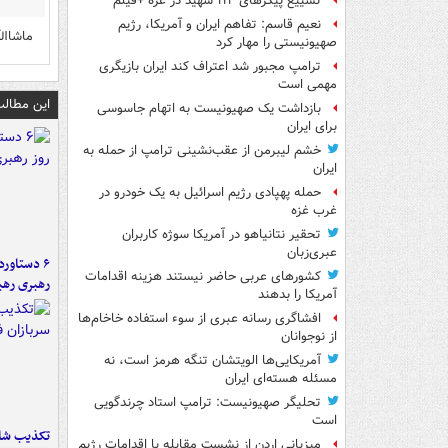
تشییع پیکرهای ۱۱۲ شهید در غزه +فیلم
نعیم قاسم: تفاهم ایران و آمریکا، رژیم
ماشاالل
صهیونیستی را مهار کرد
ترامپ مجبور شد اعتراف کند ایران بازیگری
مهمی است
این مطالب
بازداشت یک صهیونیست به اتهام جاسوسی
برای ایران
خشم لیبرمن از عقب‌نشینی ترامپ از حمله به
ایران
حمله پهپادی رژیم اسرائیل به یک خودرو در
غرب غزه
تحقیر نتانیاهو در آمریکا سوژه کاربران
عبری‌زبان
کشورهای عربی حاضر نیستند هزینه اقدامات
رهبری رهب
آمریکا را بدهند
افشاگری رسانه عبری از سوء استفاده خاخام‌ها
از نوجوانان
آمریکایی‌ها الویتشان تنگه هرمز است، نه
مسئله هسته‌ای ایران
تحلیگر صهیونیست: ترامپ استاد چرندگویی
است
تکذیب شای
میزبانی اردن از نشست مقابله با اقدامات رژیم