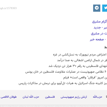
ط
عتراض مردم نیویورک به نسل‌کشی در غزه
ر در شمال اراضی اشغالی به صدا درآمد
 فلسطینی به رقم ۳۰ هزار تن نزدیک شد
یونس
 امروز "فرقان" واقعی است+ فیلم
ز کابینه جنگ اسرائیل به هیات تل‌آویو برای نرمش در مذاکرات پاریس
حزب‌الله
ارتش رژیم صهیونیستی
فلسطین
حزب الله لبنان
طوفان الاقصی