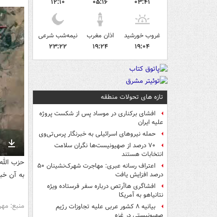
۱۲:۱۰
۰۵:۱۶
۰۳:۴۱
غروب خورشید
اذان مغرب
نیمه‌شب شرعی
۲۳:۲۲
۱۹:۲۴
۱۹:۰۴
تازه های تحولات منطقه
افشای برکناری در موساد پس از شکست پروژه
علیه ایران
حمله نیروهای اسرائیلی به خبرنگار پرس‌تی‌وی
۷۰ درصد از صهیونیست‌ها نگران سلامت
nter
Download
انتخابات هستند
حزب الله
ullscreen
اعتراف رسانه عبری: مهاجرت شهرک‌نشینان ۵۰
به آن خبر
درصد افزایش یافت
افشاگری هاآرتص درباره سفر فرستاده ویژه
نتانیاهو به آمریکا
منبع: مهر
بیانیه ۸ کشور عربی علیه تجاوزات رژیم
صهیونیستی در غزه