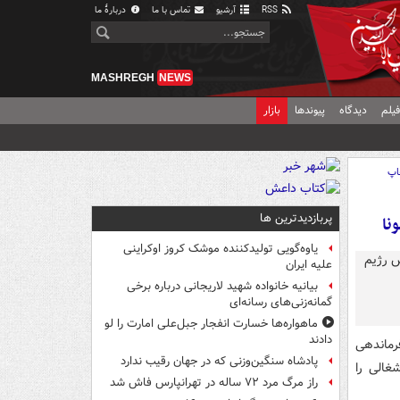
RSS
آرشیو
تماس با ما
دربارهٔ ما
MASHREGH
NEWS
یلم
دیدگاه
پیوندها
بازار
اپ
پربازدیدترین ها
نا
یاوه‌گویی تولیدکننده موشک کروز اوکراینی
علیه ایران
بیانیه خانواده شهید لاریجانی درباره برخی
گمانه‌زنی‌های رسانه‌ای
ماهواره‌ها خسارت انفجار جبل‌علی امارت را لو
دادند
رماندهی
پادشاه سنگین‌وزنی که در جهان رقیب ندارد
شغالی را
راز مرگ مرد ۷۲ ساله در تهرانپارس فاش شد