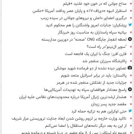
مداح جوانی که در خون خود غلتید +فیلم
استقرار انبوه «دی‌اف‑۱۷» و پایان عصر پدافند آمریکا +عکس
درگیری اعضای داعش و نیروهای جولانی در سیده زینب
پزشکیان: جنایات امروز واشنگتن را هم محکوم کنید
بیانیه سپاه پاسداران به مناسبت روز خبرنگار
لحظه انفجار جایگاه CNG "صحنه" در دوربین مداربسته
"سوپر ال‌نینو"در راه است؟
فارن افرز: جنگ با ایران یک فاجعه است
پالایشگاه سیزران منفجر شد
تصاویر دیده‌ نشده از دو فرمانده شهید موشکی
پاکستان: باید در برابر اسرائیل متحد شویم
جزئیات جدید از نفتکش منفجر شده در هرمز
پاسخ معنادار هوافضای سپاه به تهدیدات آمریکایی‌ها
هشدار ارشدترین ژنرال آمریکا درباره محدودیت‌های نظامی علیه ایران
مقصد جدید پسر زیدان
حتی اوکراین هم به ترکیه حمله کرد
تاکید وزارت خارجه بر لزوم روشن شدن ابعاد جنایت تروریستی مزار شریف
از این به بعد دیگر نامه‌های استقلال را امضا نمی‌کنم
خدمه ناو لینکلن: پس از ۸ ماه حضور در دریا خسته و درمانده‌ شدیم