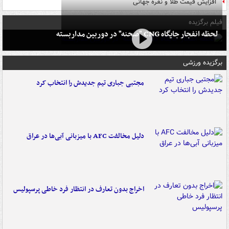
افزایش قیمت طلا و نقره جهانی
فیلم برگزیده
لحظه انفجار جایگاه CNG "صحنه" در دوربین مداربسته
برگزیده ورزشی
مجتبی جباری تیم جدیدش را انتخاب کرد
دلیل مخالفت AFC با میزبانی آبی‌ها در عراق
اخراج بدون تعارف در انتظار فرد خاطی پرسپولیس