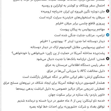
احتمال سفر ویتکاف و کوشنر به اوکراین و روسیه
جان دوباره نگین فیروزه ای ایران «دریاچه ارومیه»
سرطان به استخوان‌های «بایدن» سرایت کرده است
پیروزی قاطع چلسی برابر میلان +فیلم
مهاجم پرسپولیس به پیکان پیوست
ترامپ، مرتکب جنایت جنگی شده است
دیدار دوستانه اما جدی؛ اینتر ۲- یوونتوس ۱ +فیلم
تساوی پرسپولیس مقابل الومینیوم اراک در دیدار دوستانه
پشت‌پرده مداخله آمریکا در حمایت از یِن ژاپن؛ خیرخواهی یا خودخواهی؟
همتی: کنترل ترازنامه بانک‌ها با جدیت دنبال می‌شود
سفر رئیس دستگاه اطلاعاتی عربستان به عراق
دلیل مخالفت AFC با میزبانی آبی‌ها در عراق
سخنگوی ارتش: نظم ایرانی حاکم بر تنگه غیرقابل بازگشت است
هشدار الموسوی درباره توطئه آمریکا برای ایجاد شکاف در نیروهای مسلح عراق
تعطیلی تدریجی مراکز دیالیز خصوصی به دلیل انباشت بدهی بیمه‌ها
خاویر باردم؛ یک ستاره در برابر سکوت جهان
خدمه ناو لینکلن: پس از ۸ ماه حضور در دریا خسته و درمانده‌ شدیم
توافق بغداد و شرکت «شورون» برای احداث خط لوله بصره