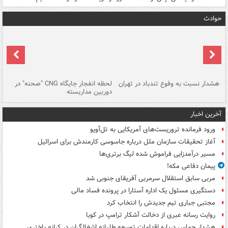
حوادث
ای
هشدار نسبت به وفوع تندباد در تهران
لحظه انفجار جایگاه CNG "صحنه" در
دس
دوربین مداربسته
ات
آخرین اخبار
ورود فرمانده تروریست‌های آمریکایی به تل‌آویو
آغاز تحقیقات سازمان ملل درباره جاسوسی کارمندش برای اسرائیل
مسیر درآمدزایی فراموش شده لیگ برتری‌ها
پیمان دفاعی مکه!
مربی سابق استقلال سرمربی آفریقای جنوبی شد
دستگیری مسئول یک اداره آستارا در پرونده فساد مالی
مجتبی جباری تیم جدیدش را انتخاب کرد
روایت رسانه عبری از دخالت آشکار ترامپ در کوبا
هشدار حماس درباره اقدامات توسعه طلبانه اشغالگران در کرانه باختری