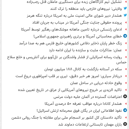
تشکیل تیم کارآگاهان زبده برای دستگیری عاملان قتل رجب‌زاده
ولایتی: نیروهای خارجی باید منطقه را ترک کنند
هشدار دبیر شورای عالی امنیت ملی به امریکا درباره تنگه هرمز
پرونده حقوقی جنایت جنگی آمریکا در میناب به جریان افتاد
ادعای زلنسکی درباره تامین ماهانه موشک‌های رهگیر توسط آمریکا
خطای محاسباتی آمریکا و برتری راهبردی جمهوری اسلامی!
زنگ خطر پایان ذخایر دفاعی کشورهای خلیج فارس هم به صدا درآمد
عمان: مذاکرات مثبت و سازنده با ایران ادامه دارد
روایت رسانه اسرائیلی از فشار واشنگتن بر تل‌آویو برای آتش‌بس و خلع سلاح
حماس
سکه در آستانه بازگشت به کانال ۱۸۸ میلیون تومان
دریادار سیاری: امروز هر خبر دقیق، تیری بر قلب امپراطوری دروغ است
وقوع حادثه دریایی در ساحل عمان
تاکید الزیدی بر خروج نیروهای آمریکایی از عراق در تاریخ تعیین شده
اعتراضات گسترده در آلمان علیه دولت مرتس
هشدار کانادا درباره عواقب تعرفه ۵۰ درصدی آمریکا
نفوذ اطلاعاتی ایران در یگان فوق محرمانه ارتش اسرائیل!
تأکید دادستان کل کشور بر انسجام ملی برای مقابله با جنگ روانی دشمن
باران مهمان تابستانی ارتفاعات دماوند شد