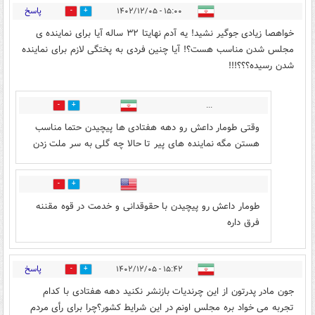
پاسخ
۱۵:۰۰ - ۱۴۰۲/۱۲/۰۵
22
19
خواهصا زیادی جوگیر نشید! یه آدم نهایتا ۳۲ ساله آیا برای نماینده ی
مجلس شدن مناسب هست؟! آیا چنین فردی به پختگی لازم برای نماینده
شدن رسیده؟؟؟!!!
...
1
5
وقتی طومار داعش رو دهه هفتادی ها پیچیدن حتما مناسب
هستن مگه نماینده های پیر تا حالا چه گلی به سر ملت زدن
0
0
طومار داعش رو پیچیدن با حقوقدانی و خدمت در قوه مقننه
فرق داره
پاسخ
۱۵:۴۲ - ۱۴۰۲/۱۲/۰۵
3
20
جون مادر پدرتون از این چرندیات بازنشر نکنید دهه هفتادی با کدام
تجربه می خواد بره مجلس اونم در این شرایط کشور؟چرا برای رأی مردم