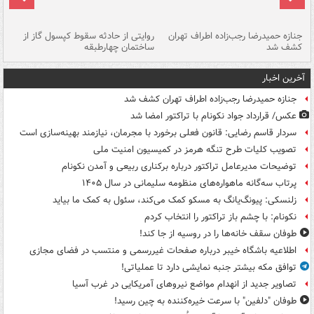
جنازه حمیدرضا رجب‌زاده اطراف تهران
روایتی از حادثه سقوط کپسول گاز از
حم
کشف شد
ساختمان چهارطبقه
زاهدا
آخرین اخبار
جنازه حمیدرضا رجب‌زاده اطراف تهران کشف شد
عکس/ قرارداد جواد نکونام با تراکتور امضا شد
سردار قاسم رضایی: قانون فعلی برخورد با مجرمان، نیازمند بهینه‌سازی است
تصویب کلیات طرح تنگه هرمز در کمیسیون امنیت ملی
توضیحات مدیرعامل تراکتور درباره برکناری ربیعی و آمدن نکونام
پرتاب سه‌گانه ماهواره‌های منظومه سلیمانی در سال ۱۴۰۵
زلنسکی: پیونگ‌یانگ به مسکو کمک می‌کند، سئول به کمک ما بیاید
نکونام: با چشم باز تراکتور را انتخاب کردم
طوفان سقف خانه‌ها را در روسیه از جا ‌کند!
اطلاعیه باشگاه خیبر درباره صفحات غیررسمی و منتسب در فضای مجازی
توافق مکه بیشتر جنبه نمایشی دارد تا عملیاتی!
تصاویر جدید از انهدام مواضع نیروهای آمریکایی در غرب آسیا
طوفان "دلفین" با سرعت خیره‌کننده به چین رسید!