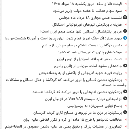
قیمت طلا و سکه امروز یکشنبه ۱۸ مرداد ۱۴۰۵
سود سهام عدالت تا هفته دولت واریز می‌شود
نشست علنی مجازی ۱۸ مرداد ماه مجلس
هزینه باورنکردنی تیم‌های غیرفوتبالی استقلال
مزدور اینترنشنال: اسرائیل تنها متحد مردم ایران است!
دیوید میلر: اگر جنگ امروز تمام شود، ایران پیروز است و آمریکا شکست‌خورده!
دنیس درگاهی: دوست داشتم در جام جهانی بازی کنم
موشک‌های پاتریوت عربستان هم ته‌ کشید
تست مخفیانه پدافند اسرائیل از ترس ایران
جاده‌های مشهد آماده میزبانی از زائران رضوی
روایت فرزند شهید لاریجانی از واکنش او به ردصلاحیتش
پزشکیان: دشمن کسانی را ترور می‌کنند که گره‌گشا و حلال مسائل و مشکلات
جامعه ما هستند
پزشکیان: دشمن آدم‌هایی را ترور می‌کند که گره‌گشا هستند
توضیحاتی درباره سیستم Van VAR در فوتبال ایران
پاسخ نهایی حسین‌نژاد به پرسپولیس
پزشکیان: برادران ما در نیروهای مسلح کاری کردند کارستان
مخالفت نتانیاهو با طرح ۱۵ ماده ای غزه و تکرار لفاظی علیه ایران
تصاویری از عملیات بزرگ و دقیق یمنی ها علیه دشمن سعودی در المخا+فیلم