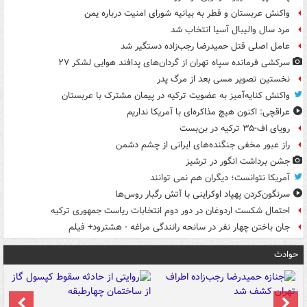
واکنش عربستان و قطر به بیانیه شورای امنیت درباره یمن
مرد سال والیبال آسیا انتخاب شد
عامل اصلی قتل حمیدرضا رجب‌زاده دستگیر شد
سرکشی فرمانده سپاه تهران از گردان‌های پدافند هوایی لشکر ۲۷
نخستین تصویر مسی بعد از مرگ پدر
واکنش کنایه‌آمیز به عضویت ترکیه در پیمان مشترک با عربستان
عراقچی: اکنون هیچ مذاکره‌ای با آمریکا نداریم
رویای اف-۳۵ ترکیه در بن‌بست
راز عبور مخفی جنگنده‌های ایرانی از چشم دشمن
جشن برداشت انگور در ترشیز
آمریکا نتوانست؛ دیگران هم نمی توانند
سرنگون‌کردن پهپاد اوکراینی با آتش رگبار روس‌ها
احتمال شکست اردوغان در دور دوم انتخابات ریاست جمهوری ترکیه
جان باختن چهار نفر در سانحه رانندگی مراغه - هشترود+ فیلم
حوادث