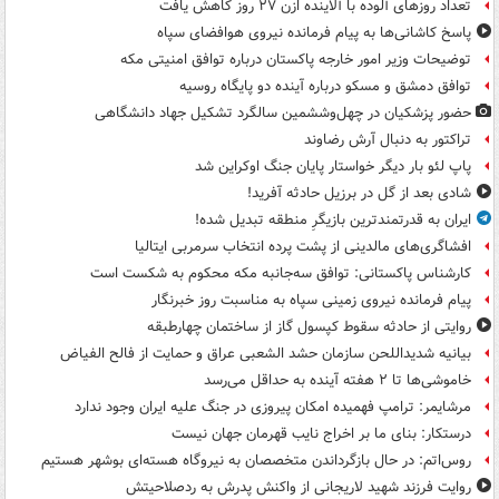
تعداد روزهای آلوده با آلاینده اُزن ۲۷ روز کاهش یافت
پاسخ کاشانی‌ها به پیام فرمانده نیروی هوافضای سپاه
توضیحات وزیر امور خارجه پاکستان درباره توافق امنیتی مکه
توافق دمشق و مسکو درباره آینده دو پایگاه روسیه
حضور پزشکیان در چهل‌وششمین سالگرد تشکیل جهاد دانشگاهی
تراکتور به دنبال آرش رضاوند
پاپ لئو بار دیگر خواستار پایان جنگ اوکراین شد
شادی بعد از گل در برزیل حادثه آفرید!
ایران به قدرتمندترین بازیگرِ منطقه تبدیل شده!
افشاگری‌های مالدینی از پشت پرده انتخاب سرمربی ایتالیا
کارشناس پاکستانی: توافق سه‌جانبه مکه محکوم به شکست است
پیام فرمانده نیروی زمینی سپاه به مناسبت روز خبرنگار
روایتی از حادثه سقوط کپسول گاز از ساختمان چهارطبقه
بیانیه شدیداللحن سازمان حشد الشعبی عراق و حمایت از فالح الفیاض
خاموشی‌ها تا ۲ هفته آینده به حداقل می‌رسد
مرشایمر: ترامپ فهمیده امکان پیروزی در جنگ علیه ایران وجود ندارد
درستکار: بنای ما بر اخراج نایب قهرمان جهان نیست
روس‌اتم: در حال بازگرداندن متخصصان به نیروگاه هسته‌ای بوشهر هستیم
روایت فرزند شهید لاریجانی از واکنش پدرش به ردصلاحیتش