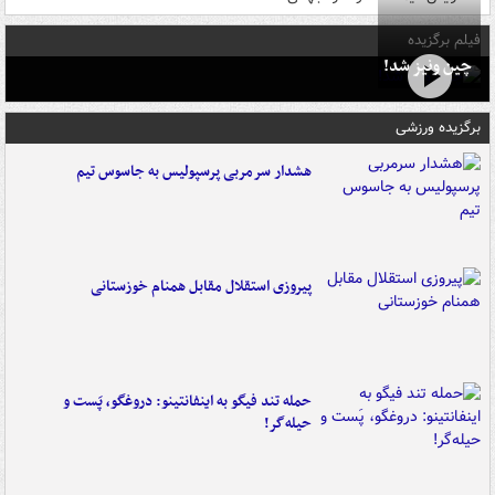
فیلم برگزیده
چین ونیز شد!
برگزیده ورزشی
هشدار سرمربی پرسپولیس به جاسوس تیم
پیروزی استقلال مقابل همنام خوزستانی
حمله تند فیگو به اینفانتینو: دروغگو، پَست‌ و
حیله‌گر!