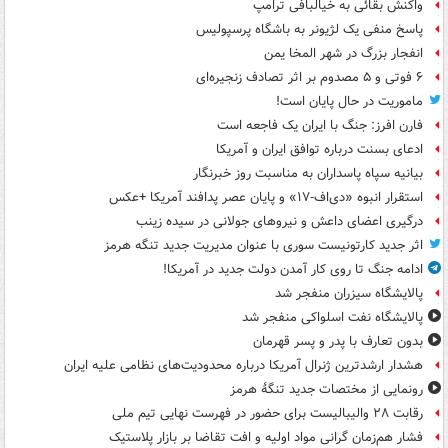
واکنش بقائی به خیالبافی ترامپ
پاسخ منفی یک لژیونر به باشگاه پرسپولیس
انفجار بزرگ در شهر المخا یمن
۶ فوتی و ۵ مصدوم بر اثر تصادف زنجیره‌ای
ماموریت در حال پایان است!
فارن افرز: جنگ با ایران یک فاجعه است
ادعای بسنت درباره توافق ایران و آمریکا
بیانیه سپاه پاسداران به مناسبت روز خبرنگار
استقرار انبوه «دی‌اف‑۱۷» و پایان عصر پدافند آمریکا +عکس
درگیری اعضای داعش و نیروهای جولانی در سیده زینب
اثر جدید کارتونیست سوری با عنوان مدیریت جدید تنگه هرمز
ادامه جنگ تا روی کار آمدن دولت جدید در آمریکا!
پالایشگاه سیزران منفجر شد
پالایشگاه نفت اسلواکی منفجر شد
بدون تعارف با پدر و پسر قهرمان
هشدار ارشدترین ژنرال آمریکا درباره محدودیت‌های نظامی علیه ایران
رونمایی از مختصات جدید تنگۀ هرمز
رقابت ۲۸ والیبالیست برای حضور در فهرست نهایی تیم ملی
فشار هم‌زمان گرانی مواد اولیه و افت تقاضا بر بازار پلاستیک