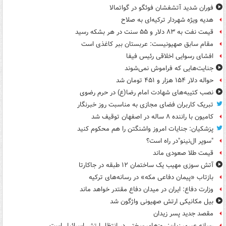
فوران شدید آتشفشان فوئگو در گواتمالا
هدیه ویژه شهردار ترکیه‌ای به صلاح
قیمت نفت به ۸۳ دلار و ۵۵ سنت در هر بشکه رسید
مقام سابق صهیونیست: عربستان ببر کاغذی است
افشای رسوایی اخلاقی رئیس فیفا
جنایت‌هایی که فراموش نمی‌شوند
حواله دلار ۱۵۴ هزار و ۴۵۱ تومان شد
نصب کتیبه‌های شهادت امام رضا(ع) در حرم رضوی
تبریک کاربران فضای مجازی به مناسبت روز خبرنگار
کامیون با راننده ۸ ساله در اصفهان توقیف شد
پزشکیان: جنایات امروز واشنگتن را هم محکوم کنید
"سوپر ال‌نینو"در راه است؟
قیمت طلا صعودی ماند
آتش سوزی مهیب یک ساختمان ۱۲ طبقه در جاکارتا
بازتاب «پیمان دفاعی مکه» در رسانه‌های ترکیه
وزارت دفاع: ایران در میدان دفاع مقتدر خواهد ماند
بیل مکانیکی ارتش صهیونی واژگون شد
مقصد جدید پسر زیدان
رسانه عبری زبان: روزهای سختی در انتظار ارتش اسرائیل است