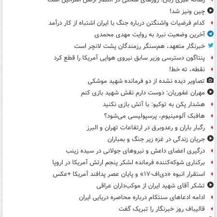
چین ونیز شد!
کدام فرضیات واشنگتن درباره جنگ با ایران اشتباه از کار درآمد
آخرین وضعیت نبرد به روایت مهدی محمدی
خبرنگار متعهد، هم‌سنگر رزمندگان پشت لانچر است
پنتاگون دسترسی وزیر سابق نیروی هوایی آمریکا را قطع کرد
نقطه، ته خط!
تصاویر دیده‌ نشده از دو فرمانده شهید موشکی
مهران غفوریان: دوست دارم نقش شهید بازی کنم
هشدار پکن به توکیو: با آتش بازی نکنید
هافبک آلومینیوم، پرسپولیسی می‌شود؟
رگبار باران و رعدوبرق در ارتفاعات تهران و البرز
جریان زندگی در غزه زیر جنگ و بمباران
درگیری اعضای داعش و نیروهای جولانی در سیده زینب
برکناری شوکه‌کننده فرمانده لشکر پنجم ارتش آمریکا در اروپا
استقرار انبوه «دی‌اف‑۱۷» و پایان عصر پدافند آمریکا +عکس
تشکر آقای شهید ایران از موکب‌داران عراقی
ادامه ادعاهای سنتکام درباره محاصره دریایی ایران
قالیباف روز خبرنگار را تبریک گفت