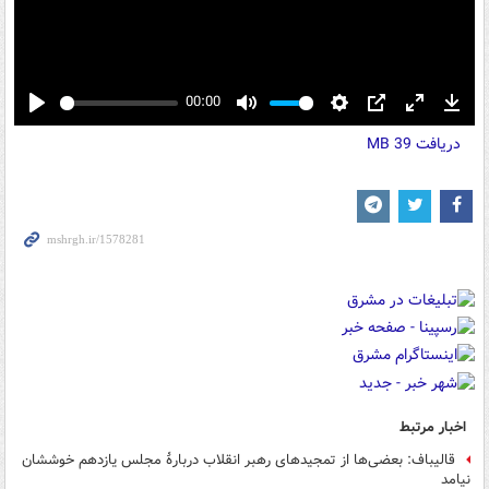
00:00
Play
Mute
Settings
PIP
Enter
Down
دریافت
39 MB
fullscreen
اخبار مرتبط
قالیباف: بعضی‌ها از تمجیدهای رهبر انقلاب دربارۀ مجلس یازدهم خوششان
نیامد