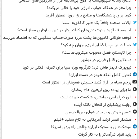
اذعان رسانه صهیونیست به موج بی‌سابقه فرار از سرزمین‌های اشغالی
چرا مغز در هنگام خواب، انرژی خود را خالی می‌کند؟
گرما برای پالایشگاه‌ها و منابع برق اروپا اضطرار آفرید
ایالات متحده واقعاً یک «ببر کاغذی» است!
آیا مصرف قهوه و نوشیدنی‌های کافئین‌دار در دوران بارداری مجاز است؟
توقف طولانی کامیون‌ها پشت مرز؛ صورت‌حساب سنگینی که به اقتصاد می‌رسد
حماقت ترامپ با ذخایر انرژی جهان چه کرد؟
چرا تابستان فصل محبوب میکروب‌هاست؟
دستگیری قاتل فراری در نوشهر
نیویورک تایمز فاش کرد: کارگروه ویژه سیا برای تفرقه افکنی در کوبا
کنترل کامل تنگه هرمز در دست ایران!
پرچم سیاه بر فراز گنبد حسینی همچنان در اهتزاز است
ماجرای پیاده روی اربعین حاج رمضان
این دیپلماسی نمایشی، شکست خورده است
روایت پزشکیان از انحلال بانک آینده
شمیم خوش رضوی در هوای بین‌الحرمین
هشدار افسر ارشد آمریکایی به کاخ سفید +فیلم
موشک‌های بالستیک ایران؛ چالش راهبردی آمریکا
باید افراد کارآمدتر را به کار گرفت