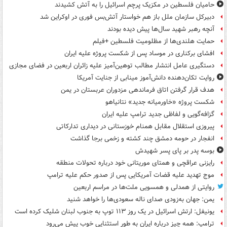
حامیان فلسطین در مکزیک پرچم اسرائیل را به آتش کشیدند
دبیرکل سازمان ملل باز هم خواستار آتش‌بس فوری در اوکراین شد
آنچه رهبر شهید سال‌ها پیش دیده بودند
حمایت هلندی‌ها از مظلومیت فلسطین +فیلم
افشای برکناری در موساد پس از شکست پروژه علیه ایران
دستگیری عامل انتشار مطالب توهین‌آمیز علیه زائران اربعین در فضای مجازی
روایت تکان‌دهنده دانش‌آموز مینابی از جنایت آمریکا
هدف قرار گرفتن اتاق‌ فرماندهی مزدوران عربستان در یمن
شکست پروژه «خاورمیانه جدید» نتانیاهو
گزافه‌گویی و لفاظی جدید ترامپ علیه ایران
پیروزی استقلال مقابل همنام خوزستانی در دیداری تدارکاتی
انفجار در حومه دمشق چند کشته و زخمی برجا گذاشت
بوسه‌ پدر بر پای پسر شهیدش
رایزنی عراقچی و همتای موریتانی خود درباره تحولات منطقه
موج تهدید علیه قضات آمریکایی پس از صدور حکم علیه ترامپ
روایتی از همدلی و همسویی ملت‌ها در مراسم اربعین
یمن: جهان به‌زودی صدای ناله سعودی‌ها را خواهد شنید
یونیفل: ارتش اسرائیل در یک روز ۱۱۳ توپ به جنوب لبنان شلیک کرده است
ترامپ: همه چیز درباره ایران به طور استثنایی خوب پیش می‌رود