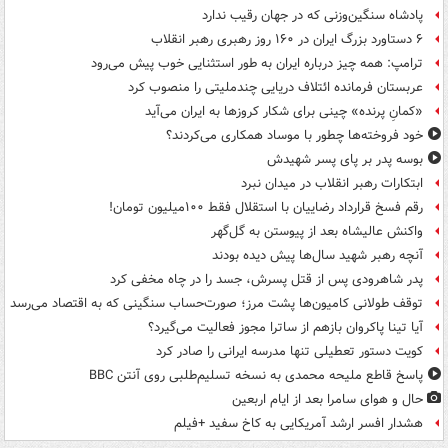
پادشاه سنگین‌وزنی که در جهان رقیب ندارد
۶ دستاورد بزرگ ایران در ۱۶۰ روز رهبری رهبر انقلاب
ترامپ: همه چیز درباره ایران به طور استثنایی خوب پیش می‌رود
عربستان فرمانده ائتلاف دریایی چندملیتی را منصوب کرد
«کمانِ پرنده» چینی برای شکار کروزها به ایران می‌آید
خود فروخته‌ها چطور با موساد همکاری می‌کردند؟
بوسه‌ پدر بر پای پسر شهیدش
ابتکارات رهبر انقلاب در میدان نبرد
رقم فسخ قرارداد رضاییان با استقلال فقط ۱۰۰میلیون تومان!
واکنش عالیشاه بعد از پیوستن به گل‌گهر
آنچه رهبر شهید سال‌ها پیش دیده بودند
پدر شاهرودی پس از قتل پسرش، جسد را در چاه مخفی کرد
توقف طولانی کامیون‌ها پشت مرز؛ صورت‌حساب سنگینی که به اقتصاد می‌رسد
آیا تینا پاکروان بازهم از ساترا مجوز فعالیت می‌گیرد؟
کویت دستور تعطیلی تنها مدرسه ایرانی را صادر کرد
پاسخ قاطع ملیحه محمدی به نسخه تسلیم‌طلبی روی آنتن BBC
حال و هوای سامرا بعد از ایام اربعین
هشدار افسر ارشد آمریکایی به کاخ سفید +فیلم