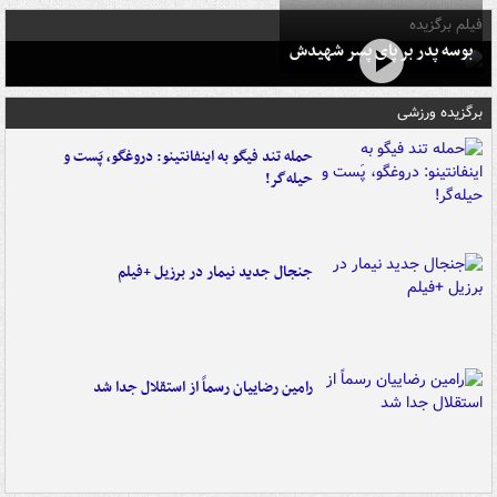
فیلم برگزیده
بوسه‌ پدر بر پای پسر شهیدش
برگزیده ورزشی
حمله تند فیگو به اینفانتینو: دروغگو، پَست‌ و
حیله‌گر!
جنجال جدید نیمار در برزیل +فیلم
رامین رضاییان رسماً از استقلال جدا شد