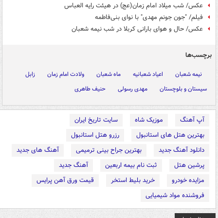
عکس/ شب میلاد امام زمان(عج) در هیئت رایه العباس
فیلم/ "جون جونم مهدی" با نوای بنی‌فاطمه
عکس/ حال و هوای بارانی کربلا در شب نیمه شعبان
برچسب‌ها
نیمه شعبان
اعیاد شعبانیه
ماه شعبان
ولادت امام زمان
زابل
سیستان و بلوچستان
مهدی رسولی
حنیف طاهری
آپ آهنگ
موزیک شاه
سایت تاریخ ایران
بهترین هتل های استانبول
رزرو هتل استانبول
دانلود آهنگ جدید
بهترین جراح بینی ترمیمی
آهنگ های جدید
پرشین هتل
ثبت نام بیمه اربعین
آهنگ جدید
مزایده خودرو
خرید بلیط استخر
قیمت ورق آهن پرایس
فروشنده مواد شیمیایی