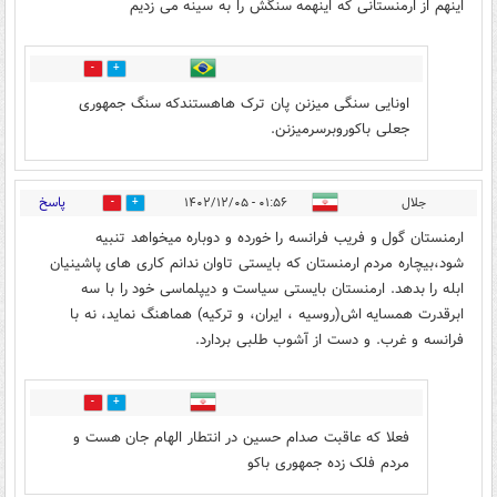
اینهم از ارمنستانی که اینهمه سنگش را به سینه می زدیم
6
4
اونایی سنگی میزنن پان ترک هاهستندکه سنگ جمهوری
جعلی باکوروبرسرمیزنن.
پاسخ
جلال
۰۱:۵۶ - ۱۴۰۲/۱۲/۰۵
5
12
ارمنستان گول و فریب فرانسه را خورده و دوباره میخواهد تنبیه
شود،بیچاره مردم ارمنستان که بایستی تاوان ندانم کاری های پاشینیان
ابله را بدهد. ارمنستان بایستی سیاست و دیپلماسی خود را با سه
ابرقدرت همسایه اش(روسیه ، ایران، و ترکیه) هماهنگ نماید، نه با
فرانسه و غرب. و دست از آشوب طلبی بردارد.
3
5
فعلا که عاقبت صدام حسین در انتطار الهام جان هست و
مردم فلک زده جمهوری باکو