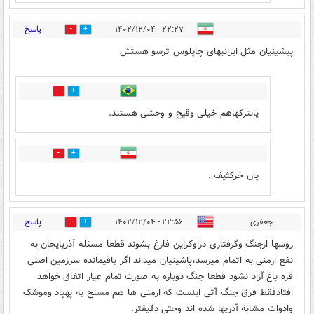
پاسخ
۲۲:۲۷ - ۱۴۰۲/۱۲/۰۴
10
9
پیشینیان مثل ايرانيهای چاپلوس ترسو هستش
5
3
پانترکهاهم خیلی وقیح و وحشی هستند.
1
1
پان خرکثیف .
پاسخ
جعفری
۲۲:۵۶ - ۱۴۰۲/۱۲/۰۴
6
4
روسها ازجنگ وگرفتاری دراوکراین فارغ بشوند قطعا مسئله آذربایجان به
نفع ارمنی به اتمام میرسد،پاشینیان میداند اگر باقیمانده سرزمین اصلی
قره باغ آزاد نشود قطعا جنگ دوباره به صورت تمام عیار اتفاق خواهد
افتادفقط فرق جنگ آتی اینست که ارمنی ها هم مسلح به پهپاد وموشک
وادوات مشابه آذریها شده اند وحتی دقیقتر.