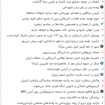
انفجار در حومه دمشق چند کشته و زخمی برجا گذاشت
بوسه‌ پدر بر پای پسر شهیدش
رایزنی عراقچی و همتای موریتانی خود درباره تحولات منطقه
موج تهدید علیه قضات آمریکایی پس از صدور حکم علیه ترامپ
روایتی از همدلی و همسویی ملت‌ها در مراسم اربعین
یمن: جهان به‌زودی صدای ناله سعودی‌ها را خواهد شنید
یونیفل: ارتش اسرائیل در یک روز ۱۱۳ توپ به جنوب لبنان شلیک کرده است
ترامپ: همه چیز درباره ایران به طور استثنایی خوب پیش می‌رود
عبور از خط قرمز ایران یعنی مرگ!
حمله نیروهای اسرائیلی به خبرنگار پرس‌تی‌وی
«ضربه مغزی» شدن صدها نظامی آمریکایی در حملات ایران
جنگ در جبهه لبنان بعد از تفاهم‌نامه چه تغییری کرده؟
ترامپ در حال سوختن در آتشی خودساخته
ایران را تست نکنید! جاده‌ی خشم ایران!
واکنش سفارت ایران به بیانیه مغرضانه نمایندگان پارلمان اتریش
کریدورهای شمالی و جنوبی تنگه هرمز حذف می‌شوند
پاسخ قاطع ملیحه محمدی به نسخه تسلیم‌طلبی روی آنتن BBC
پرشدگی سدها به ۵۸درصد رسید
بازدید وزیر نیرو از روند برق‌رسانی به واحدهای صنعتی بازسازی‌شده