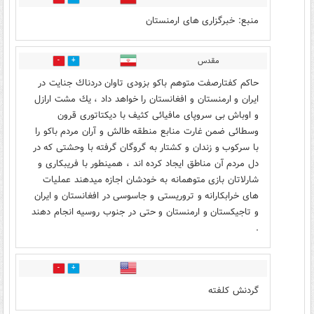
منبع: خبرگزاری های ارمنستان
مقدس
15
13
حاكم كفتارصفت متوهم باكو بزودى تاوان دردناك جنايت در
ايران و ارمنستان و افغانستان را خواهد داد ، يك مشت ارازل
و اوباش بى سروپاى مافيائى كثيف با ديكتاتورى قرون
وسطائى ضمن غارت منابع منطقه طالش و آران مردم باكو را
با سركوب و زندان و كشتار به گروگان گرفته با وحشتى كه در
دل مردم آن مناطق ايجاد كرده اند ، همينطور با فريبكارى و
شارلاتان بازى متوهمانه به خودشان اجازه ميدهند عمليات
هاى خرابكارانه و تروريستى و جاسوسى در افغانستان و ايران
و تاجيكستان و ارمنستان و حتى در جنوب روسيه انجام دهند
.
6
7
گردنش کلفته