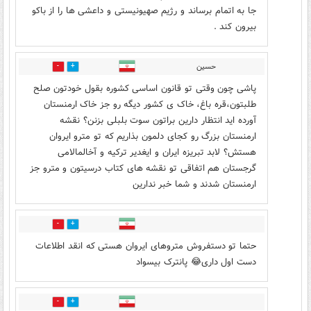
جا به اتمام برساند و رژیم صهیونیستی و داعشی ها را از باکو
بیرون کند .
حسین
4
8
پاشی چون وقتی تو قانون اساسی کشوره بقول خودتون صلح
طلبتون،قره باغ، خاک ی کشور دیگه رو جز خاک ارمنستان
آورده اید انتظار دارین براتون سوت بلبلی بزنن؟ نقشه
ارمنستان بزرگ رو کجای دلمون بذاریم که تو مترو ایروان
هستش؟ لابد تبریزه ایران و ایغدیر ترکیه و آخالمالامی
گرجستان هم اتفاقی تو نقشه های کتاب درسیتون و مترو جز
ارمنستان شدند و شما خبر ندارین
6
5
حتما تو دستفروش متروهای ایروان هستی که انقد اطلاعات
دست اول داری😂 پانترک بیسواد
3
2