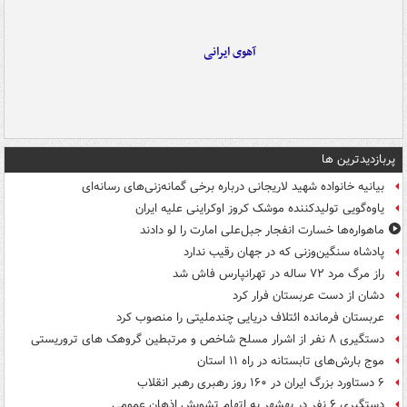
آهوی ایرانی
پربازدیدترین ها
بیانیه خانواده شهید لاریجانی درباره برخی گمانه‌زنی‌های رسانه‌ای
یاوه‌گویی تولیدکننده موشک کروز اوکراینی علیه ایران
ماهواره‌ها خسارت انفجار جبل‌علی امارت را لو دادند
پادشاه سنگین‌وزنی که در جهان رقیب ندارد
راز مرگ مرد ۷۲ ساله در تهرانپارس فاش شد
دشان از دست عربستان فرار کرد
عربستان فرمانده ائتلاف دریایی چندملیتی را منصوب کرد
دستگیری ۸ نفر از اشرار مسلح شاخص و مرتبطین گروهک های تروریستی
موج بارش‌های تابستانه در راه ۱۱ استان
۶ دستاورد بزرگ ایران در ۱۶۰ روز رهبری رهبر انقلاب
دستگیری ۶ نفر در بهشهر به اتهام تشویش اذهان عمومی