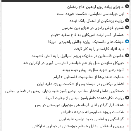
ماجرای پیاده روی اربعین حاج رمضان
این دیپلماسی نمایشی، شکست خورده است
روایت پزشکیان از انحلال بانک آینده
شمیم خوش رضوی در هوای بین‌الحرمین
هشدار افسر ارشد آمریکایی به کاخ سفید +فیلم
موشک‌های بالستیک ایران؛ چالش راهبردی آمریکا
باید افراد کارآمدتر را به کار گرفت
حامیان فلسطین در مکزیک پرچم اسرائیل را به آتش کشیدند
دبیرکل سازمان ملل باز هم خواستار آتش‌بس فوری در اوکراین شد
آنچه رهبر شهید سال‌ها پیش دیده بودند
حمایت هلندی‌ها از مظلومیت فلسطین +فیلم
افشای برکناری در موساد پس از شکست پروژه علیه ایران
دستگیری عامل انتشار مطالب توهین‌آمیز علیه زائران اربعین در فضای مجازی
روایت تکان‌دهنده دانش‌آموز مینابی از جنایت آمریکا
هدف قرار گرفتن اتاق‌ فرماندهی مزدوران عربستان در یمن
شکست پروژه «خاورمیانه جدید» نتانیاهو
گزافه‌گویی و لفاظی جدید ترامپ علیه ایران
پیروزی استقلال مقابل همنام خوزستانی در دیداری تدارکاتی