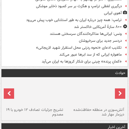
درگیری لفظی ترامپ و هگزث بر سر کمبود ذخایر موشکی
آهوی ایرانی
ترامپ: همه چیز درباره ایران به طور استثنایی خوب پیش می‌رود
۸۰۰ سازۀ آمریکایی خاکستر شد
ونس: ایرانی‌ها مذاکره‌کنندگان سرسختی هستند
دردسر جدید برای سرخپوشان
تکذیب ادعای «نحوه ردزنی محل استقرار شهید لاریجانی»
ماهواره ایرانی که از سد ابرها عبور می‌کند
«کمانِ پرنده» چینی برای شکار کروزها به ایران می‌آید
حوادث
تصادف مرگبار در محور اهواز–شوش ۲
آتش‌سوزی در منطقه حفاظت‌شده
تشریح جزئیات تصادف ۱۲ خودرو با ۱۹
پا
دیزمار مهار شد
مصدوم
آخرین اخبار