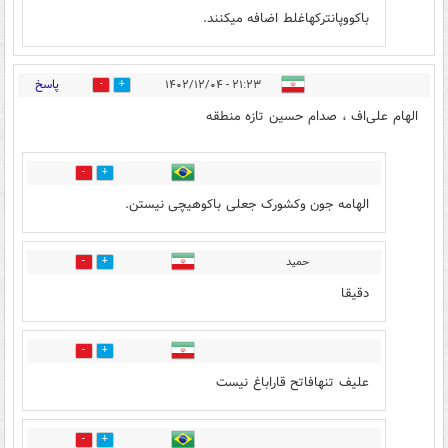
باکووپانترکهاغلط اضافه میکنند.
پاسخ
۲۱:۲۳ - ۱۴۰۲/۱۲/۰۴
18
42
الهام علی‌اف ، صدام حسین تازه منطقه
3
1
الهامه جون وکشورک جعلی باکوهیچی نیستن.
حمید
4
4
دقیقا
2
3
علیف تنهافاتح قاراباغ نیست
2
2