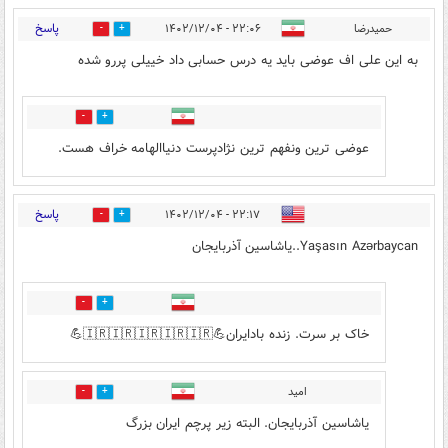
پاسخ
حمیدرضا
۲۲:۰۶ - ۱۴۰۲/۱۲/۰۴
2
1
به این علی اف عوضی باید یه درس حسابی داد خییلی پررو شده
1
0
عوضی ترین ونفهم ترین نژادپرست دنیاالهامه خراف هست.
پاسخ
۲۲:۱۷ - ۱۴۰۲/۱۲/۰۴
1
2
Yaşasın Azərbaycan..یاشاسین آذربایجان
0
0
خاک بر سرت. زنده بادایران💪🇮🇷🇮🇷🇮🇷🇮🇷🇮🇷💪
امید
0
0
یاشاسین آذربایجان. البته زیر پرچم ایران بزرگ