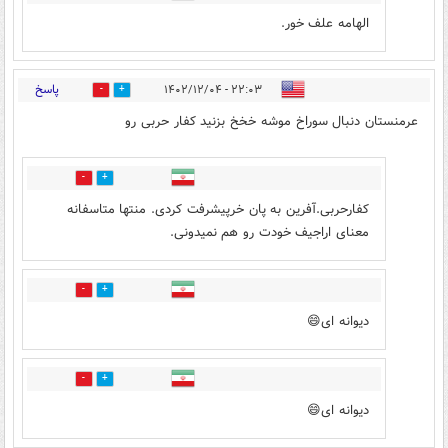
الهامه علف خور.
پاسخ
۲۲:۰۳ - ۱۴۰۲/۱۲/۰۴
1
2
عرمنستان دنبال سوراخ موشه خخخ بزنید کفار حربی رو
1
0
کفارحربی.آفرین به پان خرپیشرفت کردی. منتها متاسفانه
معنای اراجیف خودت رو هم نمیدونی.
0
1
دیوانه ای😄
0
1
دیوانه ای😄