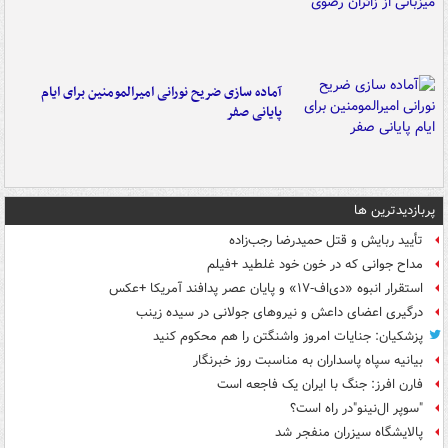
آماده سازی ضریح نورانی امیرالمومنین برای ایام
پایانی صفر
پربازدیدترین ها
تأیید ربایش و قتل حمیدرضا رجب‌زاده
مداح جوانی که در خون خود غلطید +فیلم
استقرار انبوه «دی‌اف‑۱۷» و پایان عصر پدافند آمریکا +عکس
درگیری اعضای داعش و نیروهای جولانی در سیده زینب
پزشکیان: جنایات امروز واشنگتن را هم محکوم کنید
بیانیه سپاه پاسداران به مناسبت روز خبرنگار
فارن افرز: جنگ با ایران یک فاجعه است
"سوپر ال‌نینو"در راه است؟
پالایشگاه سیزران منفجر شد