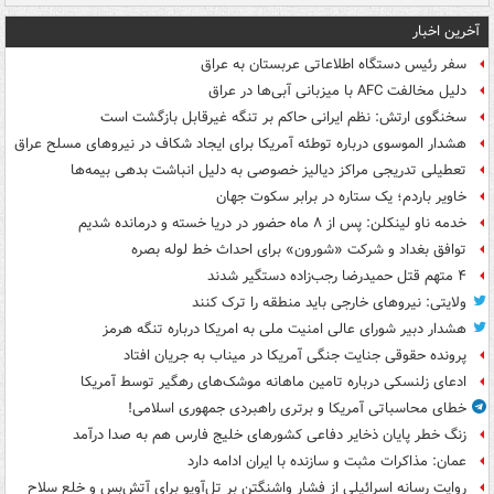
آخرین اخبار
سفر رئیس دستگاه اطلاعاتی عربستان به عراق
دلیل مخالفت AFC با میزبانی آبی‌ها در عراق
سخنگوی ارتش: نظم ایرانی حاکم بر تنگه غیرقابل بازگشت است
هشدار الموسوی درباره توطئه آمریکا برای ایجاد شکاف در نیروهای مسلح عراق
تعطیلی تدریجی مراکز دیالیز خصوصی به دلیل انباشت بدهی بیمه‌ها
خاویر باردم؛ یک ستاره در برابر سکوت جهان
خدمه ناو لینکلن: پس از ۸ ماه حضور در دریا خسته و درمانده‌ شدیم
توافق بغداد و شرکت «شورون» برای احداث خط لوله بصره
۴ متهم قتل حمیدرضا رجب‌زاده دستگیر شدند
ولایتی: نیروهای خارجی باید منطقه را ترک کنند
هشدار دبیر شورای عالی امنیت ملی به امریکا درباره تنگه هرمز
پرونده حقوقی جنایت جنگی آمریکا در میناب به جریان افتاد
ادعای زلنسکی درباره تامین ماهانه موشک‌های رهگیر توسط آمریکا
خطای محاسباتی آمریکا و برتری راهبردی جمهوری اسلامی!
زنگ خطر پایان ذخایر دفاعی کشورهای خلیج فارس هم به صدا درآمد
عمان: مذاکرات مثبت و سازنده با ایران ادامه دارد
روایت رسانه اسرائیلی از فشار واشنگتن بر تل‌آویو برای آتش‌بس و خلع سلاح