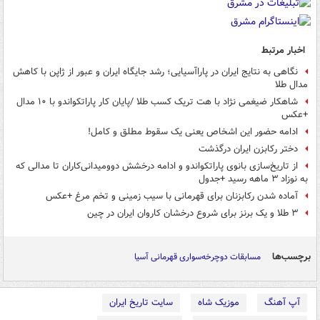
اخبار مرتبط
نگاهی به نتایج ایران در پاراآسیایی؛ رشد جایگاه ایران و عبور از ژاپن با کاهش
مدال طلا
شاهکار ضیغمی نژاد با هت تریک کسب طلا /پایان کار پاراتکواندو با ۱۰ مدال
+عکس
ادامه حضور این اشخاص یعنی یک سقوط مطلق و کامل!
دختر رکابزن ایران درگذشت
از تاریخ‌سازی بانوی پاراتکواندو و ادامه درخشش دوومیدانی‌کاران تا مدالی که
به نوزاد ۳ ماهه رسید +جدول
آماده شدن رکابزنان برای قهرمانی با سیب زمینی و تخم مرغ +عکس
۳ طلا و یک برنز برای شروع درخشان کاروان ایران در چین
برچسب‌ها
مسابقات دوچرخه‌سواری قهرمانی آسیا
آپ آهنگ
موزیک شاه
سایت تاریخ ایران