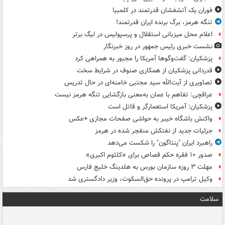
فوران یک آتشفشان قدرتمند در کلمبیا
تنگه هرمز، برگ برنده ایران قدرتمند!
اعلام محل میزبانی استقلال و پرسپولیس در لیگ برتر
نشست خبری رئیس جمهور در روز خبرنگار
پزشکیان: گفت‌وگوها آمریکا را مجبور به همراهی کرد
قدردانی پزشکیان از همکاری صنوف در شرایط سخت
تصاویری از آیت‌الله سید مجتبی خامنه‌ای در حال تدریس
عراقچی: تفاهم با عمان به‌معنی بازگشایی تنگه هرمز نیست
پزشکیان: آمریکا استعمارگر و قاتل است
واکنش باشگاه خیبر به حواشی صفحات مجازی +عکس
جزئیات جدید از نفتکش منفجر شده در هرمز
راهبرد ایران "پنتاگون" را شکست می‌دهد
صدور ۱۰ فقره حکم قصاص برای «کلثوم اکبری»
مهلت ۳ روزه سازمان بورس به هلدینگ خلیج فارس
وکیل ترامپ در پرونده حق‌السکوت، وزیر دادگستری شد
سلامت