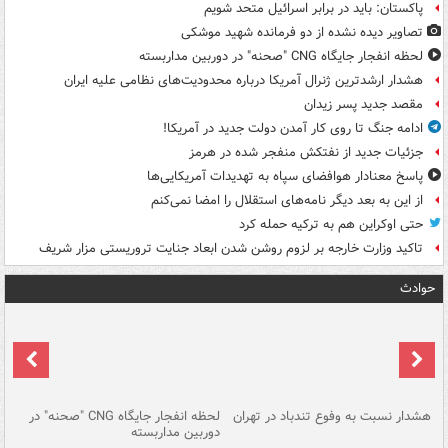
پاکستان: باید در برابر اسرائیل متحد شویم
تصاویر دیده‌ نشده از دو فرمانده شهید موشکی
لحظه انفجار جایگاه CNG "صحنه" در دوربین مداربسته
هشدار ارشدترین ژنرال آمریکا درباره محدودیت‌های نظامی علیه ایران
مقصد جدید پسر زیدان
ادامه جنگ تا روی کار آمدن دولت جدید در آمریکا!
جزئیات جدید از نفتکش منفجر شده در هرمز
پاسخ معنادار هوافضای سپاه به تهدیدات آمریکایی‌ها
از این به بعد دیگر نامه‌های استقلال را امضا نمی‌کنم
حتی اوکراین هم به ترکیه حمله کرد
تاکید وزارت خارجه بر لزوم روشن شدن ابعاد جنایت تروریستی مزار شریف
حوادث
ای
هشدار نسبت به وفوع تندباد در تهران
لحظه انفجار جایگاه CNG "صحنه" در
دس
دوربین مداربسته
ات