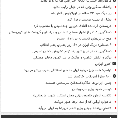
ماهواره‌ها خسارت انفجار جبل‌علی امارت را لو دادند
پادشاه سنگین‌وزنی که در جهان رقیب ندارد
راز مرگ مرد ۷۲ ساله در تهرانپارس فاش شد
دشان از دست عربستان فرار کرد
عربستان فرمانده ائتلاف دریایی چندملیتی را منصوب کرد
دستگیری ۸ نفر از اشرار مسلح شاخص و مرتبطین گروهک های تروریستی
موج بارش‌های تابستانه در راه ۱۱ استان
۶ دستاورد بزرگ ایران در ۱۶۰ روز رهبری رهبر انقلاب
دستگیری ۶ نفر در بهشهر به اتهام تشویش اذهان عمومی
درگیری لفظی ترامپ و هگزث بر سر کمبود ذخایر موشکی
آهوی ایرانی
ترامپ: همه چیز درباره ایران به طور استثنایی خوب پیش می‌رود
۸۰۰ سازۀ آمریکایی خاکستر شد
ونس: ایرانی‌ها مذاکره‌کنندگان سرسختی هستند
دردسر جدید برای سرخپوشان
تکذیب ادعای «نحوه ردزنی محل استقرار شهید لاریجانی»
ماهواره ایرانی که از سد ابرها عبور می‌کند
«کمانِ پرنده» چینی برای شکار کروزها به ایران می‌آید