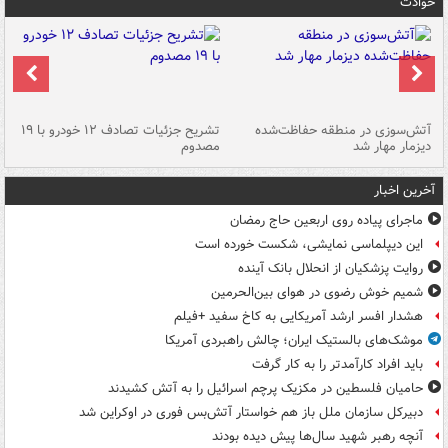
حوادث
تصادف مرگبار در محور اهواز–شوش ۲
آتش‌سوزی در منطقه حفاظت‌شده
تشریح جزئیات تصادف ۱۲ خودرو با ۱۹
پا
دیزمار مهار شد
مصدوم
آخرین اخبار
ماجرای پیاده روی اربعین حاج رمضان
این دیپلماسی نمایشی، شکست خورده است
روایت پزشکیان از انحلال بانک آینده
شمیم خوش رضوی در هوای بین‌الحرمین
هشدار افسر ارشد آمریکایی به کاخ سفید +فیلم
موشک‌های بالستیک ایران؛ چالش راهبردی آمریکا
باید افراد کارآمدتر را به کار گرفت
حامیان فلسطین در مکزیک پرچم اسرائیل را به آتش کشیدند
دبیرکل سازمان ملل باز هم خواستار آتش‌بس فوری در اوکراین شد
آنچه رهبر شهید سال‌ها پیش دیده بودند