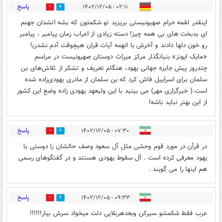
پاسخ
۰۲:۱۱ - ۱۴۰۲/۱۲/۰۵
0
4
اینقدر لقمه حرام صهیونیستی بریزید تو شکمتون که بشه اتشدان جهنم
ای بدبخت های بی همه چیز! دسته زیادی از اعراب زمان پیامبر ، پیامبر
رو خون دلها دادند و آخرش با انهمه آیات قران هیچوقت آدم نشدن!
«مایک ایونز» بنیانگذار مرکز میراث دوستان صهیونیست در مراسم
چندروز پیش جایزه جهانی یهود، هنگام تعریف و تشکر از تلاش‌های بن
سلمان برای اسراییل فاش کرد که بن سلمان از مادری یهودی‌زاده شده
است.( خبرگزاری مهر) می بینید با این ولیعهد یهودی زاده وضع این کشور
از این بهتر نباید باشه!
پاسخ
۰۷:۳۰ - ۱۴۰۲/۱۲/۰۵
0
4
در قرآن در مورد قوم وحشی مثل آل سعود وصف حالشان را دوستی با
یهود معرفی کرده است . آل سقوط یهودی هستند و در گفتگوهای رسمی
هم اینها را می گویند .
پاسخ
۰۹:۳۳ - ۱۴۰۲/۱۲/۰۵
0
5
عرب فقط شکمشو سیرکن وبعدهربلایی دلت میخواد سرش بیار!!!!!!