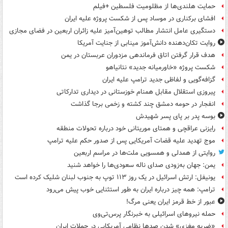
حمایت هلندی‌ها از مظلومیت فلسطین +فیلم
افشای برکناری در موساد پس از شکست پروژه علیه ایران
دستگیری عامل انتشار مطالب توهین‌آمیز علیه زائران اربعین در فضای مجازی
روایت تکان‌دهنده دانش‌آموز مینابی از جنایت آمریکا
هدف قرار گرفتن اتاق‌ فرماندهی مزدوران عربستان در یمن
شکست پروژه «خاورمیانه جدید» نتانیاهو
گزافه‌گویی و لفاظی جدید ترامپ علیه ایران
پیروزی استقلال مقابل همنام خوزستانی در دیداری تدارکاتی
انفجار در حومه دمشق چند کشته و زخمی برجا گذاشت
بوسه‌ پدر بر پای پسر شهیدش
رایزنی عراقچی و همتای موریتانی خود درباره تحولات منطقه
موج تهدید علیه قضات آمریکایی پس از صدور حکم علیه ترامپ
روایتی از همدلی و همسویی ملت‌ها در مراسم اربعین
یمن: جهان به‌زودی صدای ناله سعودی‌ها را خواهد شنید
یونیفل: ارتش اسرائیل در یک روز ۱۱۳ توپ به جنوب لبنان شلیک کرده است
ترامپ: همه چیز درباره ایران به طور استثنایی خوب پیش می‌رود
عبور از خط قرمز ایران یعنی مرگ!
حمله نیروهای اسرائیلی به خبرنگار پرس‌تی‌وی
«ضربه مغزی» شدن صدها نظامی آمریکایی در حملات ایران