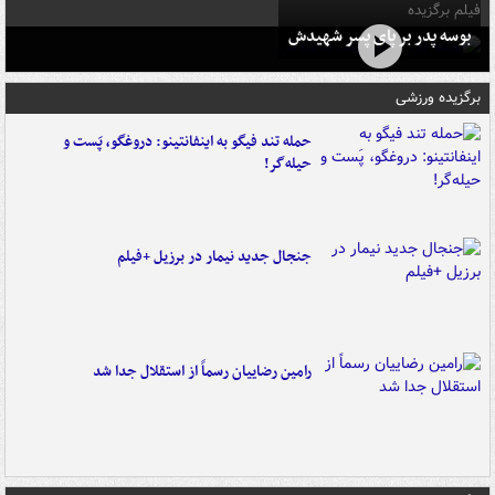
فیلم برگزیده
بوسه‌ پدر بر پای پسر شهیدش
برگزیده ورزشی
حمله تند فیگو به اینفانتینو: دروغگو، پَست‌ و
حیله‌گر!
جنجال جدید نیمار در برزیل +فیلم
رامین رضاییان رسماً از استقلال جدا شد