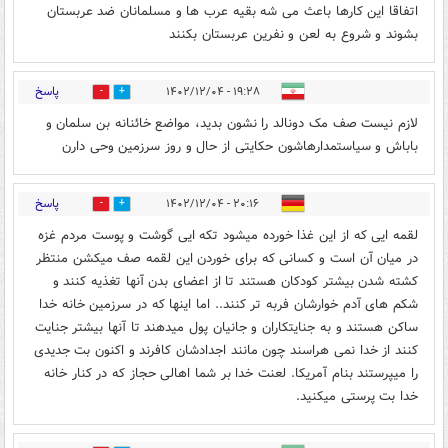
اتفاقا این کارها باعث می شه بقیه عرب ها و مسلمانان ضد عربستان
بشوند و شروع به لعن و نفرین عربستان بکنند
پاسخ
۱۹:۲۸ - ۱۴۰۲/۱۲/۰۴
3
10
لازم نیست صف مک دونالد را نشون بدید، مواضع خائنانه بن سلمان و
باباش و سیاستمدارهاشون حکایتی از حال و روز سرزمین وحی دارن
پاسخ
۲۰:۱۶ - ۱۴۰۲/۱۲/۰۴
5
10
لقمه ایی که از این غذا خورده میشود تکه ایی گوشت و پوست مردم غزه
در میان آن است و کسانی که برای خوردن این لقمه صف میکشن منتظر
کشته شدن بیشتر کودکان هستند تا از اعضای بدن آنها تغذیه کنند و
شکم های آدم خوارشان فربه تر کنند.. اما اینها که در سرزمین خانه خدا
ساکن هستند و به جنایتکاران و جانیان پول میدهند تا آنها بیشتر جنایت
کنند از خدا نمی هراسند چون مانند اجدادشان کافرند و اکنون بت جدیدی
را میپرستند بنام آمریکا. لعنت خدا بر شما اهالی حجاز که در کنار خانه
خدا بت پرستی میکنید.