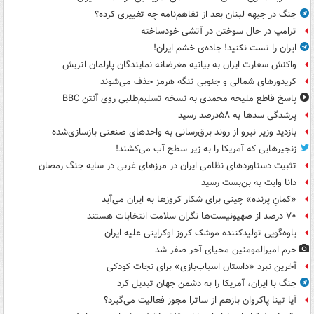
جنگ در جبهه لبنان بعد از تفاهم‌نامه چه تغییری کرده؟
ترامپ در حال سوختن در آتشی خودساخته
ایران را تست نکنید! جاده‌ی خشم ایران!
واکنش سفارت ایران به بیانیه مغرضانه نمایندگان پارلمان اتریش
کریدورهای شمالی و جنوبی تنگه هرمز حذف می‌شوند
پاسخ قاطع ملیحه محمدی به نسخه تسلیم‌طلبی روی آنتن BBC
پرشدگی سدها به ۵۸درصد رسید
بازدید وزیر نیرو از روند برق‌رسانی به واحدهای صنعتی بازسازی‌شده
زنجیرهایی که آمریکا را به زیر سطح آب می‌کشند!
تثبیت دستاوردهای نظامی ایران در مرزهای غربی در سایه جنگ رمضان
دانا وایت به بن‌بست رسید
«کمانِ پرنده» چینی برای شکار کروزها به ایران می‌آید
۷۰ درصد از صهیونیست‌ها نگران سلامت انتخابات هستند
یاوه‌گویی تولیدکننده موشک کروز اوکراینی علیه ایران
حرم امیرالمومنین محیای آخر صفر شد
آخرین نبرد «داستان اسباب‌بازی» برای نجات کودکی
جنگ با ایران، آمریکا را به دشمن جهان تبدیل کرد
آیا تینا پاکروان بازهم از ساترا مجوز فعالیت می‌گیرد؟