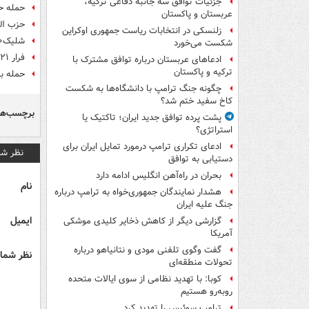
جزئیات توافق سه جانبه دفاعی ترکیه،
حمله حز
عربستان و پاکستان
حزب الله 
زلنسکی در انتخابات ریاست جمهوری اوکراین
شلیک۲۰ موشک حزب الله به کریات شمونه/ فعال شدن پدافند هوایی در«عکا»
شکست می‌خورد
فرار ۲۱ هزار صهیونیست از ترس حزب الله
ادعاهای عربستان درباره توافق مشترک با
ترکیه و پاکستان
حمله به
چگونه جنگ ترامپ با دانشگاه‌ها به شکست
کاخ سفید ختم شد؟
برچسب‌ها
پشت پرده توافق جدید ایران؛ تاکتیک یا
استراتژی؟
ادعای تکراری ترامپ درمورد تمایل ایران برای
نظر شم
دستیابی به توافق
بحران در راه‌آهن انگلیس ادامه دارد
نام
هشدار نمایندگان جمهوری‌خواه به ترامپ درباره
جنگ علیه ایران
ایمیل
گزارشی دیگر از کاهش ذخایر کلیدی موشکی
آمریکا
گفت وگوی تلفنی مودی و نتانیاهو درباره
نظر شما 
تحولات منطقه‌ای
کوبا: با تهدید نظامی از سوی ایالات متحده
روبه‌رو هستیم
ترامپ سوئیس را تهدید کرد