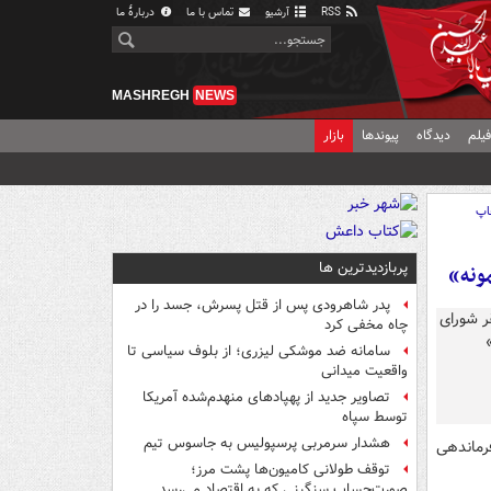
RSS
آرشیو
تماس با ما
دربارهٔ ما
MASHREGH
NEWS
یلم
دیدگاه
پیوندها
بازار
اپ
پربازدیدترین ها
ونه»
پدر شاهرودی پس از قتل پسرش، جسد را در
چاه مخفی کرد
سامانه ضد موشکی لیزری؛ از بلوف سیاسی تا
واقعیت میدانی
تصاویر جدید از پهپادهای منهدم‌شده آمریکا
توسط سپاه
هشدار سرمربی پرسپولیس به جاسوس تیم
فرماندهی
توقف طولانی کامیون‌ها پشت مرز؛
صورت‌حساب سنگینی که به اقتصاد می‌رسد