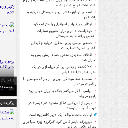
تلگراف: جنگ علیه ایران ممکن است به یکی از
اشتباهات تاریخ تبدیل شود
رگبار و رع
کشور
امضای توافق دفاعی بین عربستان، ترکیه و
پاکستان
ایتالیا خرید رادار اسرائیلی را متوقف کرد
درخواست عامری برای تعویق عملیات
انتقام‌جویانه علیه عربستان
دستور ترامپ برای تحقیق درباره چگونگی
افشای کمبود تسلیحات
ائتلاف سعودی مدعی حمله ارتش یمن به
نجران شد
جای گذا
۲۲ کشته و زخمی بر اثر تیراندازی در یک
مدرسه در تایلند+ فیلم
سامانه ضد موشکی لیزری؛ از بلوف سیاسی تا
فیلم برگزی
واقعیت میدانی
بوسه‌ پ
ترامپ: فکر می‌کنم جنگ با ایران خیلی زود
پایان می‌یابد
برگزیده و
نیمی از آمریکایی‌ها از تشدید هرج‌ومرج در
غرب آسیا می‌ترسند
ایالات متحده واقعاً یک «ببر کاغذی» است!
نیویورک تایمز فاش کرد: کارگروه ویژه سیا برای
تفرقه افکنی در کوبا