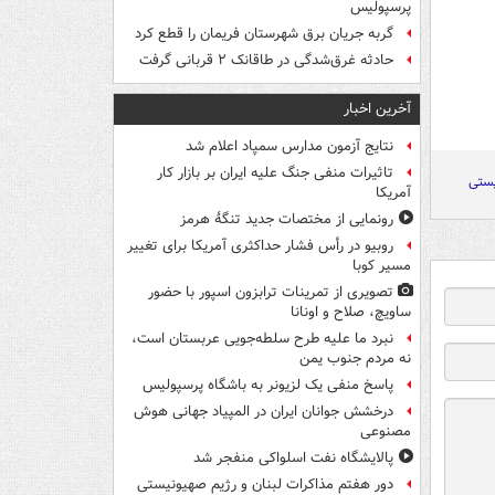
پرسپولیس
گربه جریان برق شهرستان فریمان را قطع کرد
حادثه غرق‌شدگی در طاقانک ۲ قربانی گرفت
آخرین اخبار
نتایج آزمون مدارس سمپاد اعلام شد
تاثیرات منفی جنگ علیه ایران بر بازار کار
یستی
آمریکا
رونمایی از مختصات جدید تنگۀ هرمز
روبیو در رأس فشار حداکثری آمریکا برای تغییر
مسیر کوبا
تصویری از تمرینات ترابزون اسپور با حضور
ساویچ، صلاح و اونانا
نبرد ما علیه طرح سلطه‌جویی عربستان است،
نه مردم جنوب یمن
پاسخ منفی یک لزیونر به باشگاه پرسپولیس
درخشش جوانان ایران در المپیاد جهانی هوش
مصنوعی
پالایشگاه نفت اسلواکی منفجر شد
دور هفتم مذاکرات لبنان و رژیم صهیونیستی