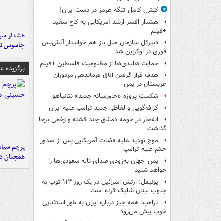
کنترل کامل تنگه هرمز در دست ایران!
هشدار افسر ارشد آمریکایی به کاخ سفید
+فیلم
هشدار سرم
دبیرکل سازمان ملل باز هم خواستار آتش‌بس
جاسوس تی
فوری در اوکراین شد
حمایت هلندی‌ها از مظلومیت فلسطین +فیلم
برگزیده 
هدف قرار گرفتن اتاق‌ فرماندهی مزدوران
عربستان در یمن
شکست پروژه «خاورمیانه جدید» نتانیاهو
گزافه‌گویی و لفاظی جدید ترامپ علیه ایران
انفجار در حومه دمشق چند کشته و زخمی برجا
گذاشت
موج تهدید علیه قضات آمریکایی پس از صدور
پرچم سیاه
حکم علیه ترامپ
همچنان در
یمن: جهان به‌زودی صدای ناله سعودی‌ها را
خواهد شنید
یونیفل: ارتش اسرائیل در یک روز ۱۱۳ توپ به
جنوب لبنان شلیک کرده است
ترامپ: همه چیز درباره ایران به طور استثنایی
خوب پیش می‌رود