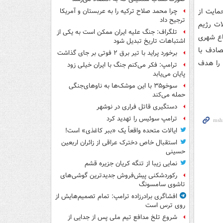
مایت از
چرا محمد صلاح ترکیه را به عربستان و آمریکا
ترجیح داد
ات رژیم
تلگراف: جنگ علیه ایران ممکن است به یکی از
اع شهری
اشتباهات تاریخ تبدیل شود
بح امروز جمعه مصادف با
برخورد پراید با تیر برق ۲ فوتی بر جای گذاشت
نه را هدف
ترامپ: فکر می‌کنم جنگ با ایران خیلی زود
پایان می‌یابد
سوخو۳۵ با این موشک‌ها به ناوهای‌جنگی
حمله می‌کند
دستگیری قاتل فراری در نوشهر
ترامپ سوئیس را تهدید کرد
ایالات متحده واقعاً یک «ببر کاغذی» است!
استقبال خاص دخترک عراقی از زائران اربعین
حسینی
نمایی زیبا از تنگه کریان جزیره قشم
رکوردشکنی پیش‌فروش جدیدترین گوشی‌های
تاشوی سامسونگ
افشاگری برادرزاده ترامپ: تمام تصمیم‌هایش از
روی ترس است
شروع تلخ مدافع تیم ملی پس از جدایی از