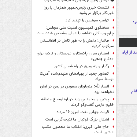
توسل رفیق آرژانتینی نتانیاهو به سرکوب
نشست خبری رئیس‌جمهور همزمان با روز
خبرنگار برگزار می‌شود
ترامپ سوئیس را تهدید کرد
و:
سخنگوی کمیسیون امنیت ملی مجلس:
چارچوب کلی تفاهم با عمان مشخص شده است
طالبان: داعش را به طور کامل در افغانستان
سرکوب کردیم
امضای سران پاکستان، عربستان و ترکیه برای
«دفاع جمعی»
رگبار و رعدوبرق در راه شمال کشور
تصاویر جدید از پهپادهای منهدم‌شده آمریکا
توسط سپاه
انصارالله: متجاوزان سعودی در یمن در امان
یام
نخواهند بود
پوتین و محمد بن زاید درباره اوضاع منطقه
خلیج فارس گفت‌وگو کردند
قیمت جهانی نفت امروز ۱۶ مرداد
اشکال بزرگ فوتبال ما نتیجه‌گرایی است
حاج علی اکبری: انقلاب ما محصول مکتب
عاشورا است