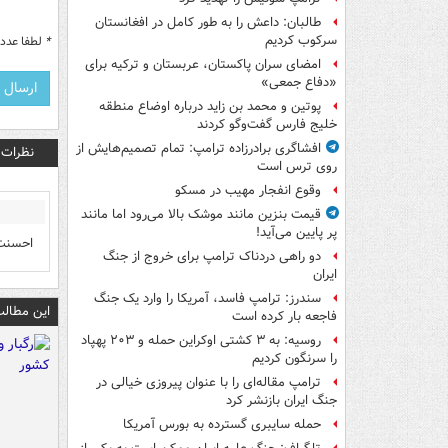
طالبان: داعش را به طور کامل در افغانستان
سرکوب کردیم
*
لطفا عدد م
امضای سران پاکستان، عربستان و ترکیه برای
«دفاع جمعی»
پوتین و محمد بن زاید درباره اوضاع منطقه
خلیج فارس گفت‌وگو کردند
افشاگری برادرزاده ترامپ: تمام تصمیم‌هایش از
نظرات
روی ترس است
وقوع انفجار مهیب در مسکو
قیمت بنزین مانند موشک بالا می‌رود اما مانند
پر پایین می‌آید!
احسنت 
دو راهی دردناک ترامپ برای خروج از جنگ
ایران
سندرز: ترامپ فاسد، آمریکا را وارد یک جنگ
این مطالب
فاجعه بار کرده است
روسیه: به ۳ کشتی اوکراین حمله و ۲۰۳ پهپاد
را سرنگون کردیم
ترامپ مقاله‌ای را با عنوان پیروزی خیالی در
جنگ ایران بازنشر کرد
حمله سایبری گسترده به بورس آمریکا