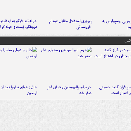
ربی پرسپولیس به
پیروزی استقلال مقابل همنام
حمله تند فیگو به اینفانتین
م
خوزستانی
دروغگو، پَست‌ و حیله‌گر!
عکس
 بر فراز گنبد حسینی
حرم امیرالمومنین محیای آخر
حال و هوای سامرا بعد از ا
 اهتزاز است
صفر شد
اربعین