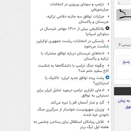
ترامپ و سودای پیروزی در انتخابات
میان‌دوره‌ای
جزئیات توافق سه جانبه دفاعی ترکیه،
عربستان و پاکستان
بلاتکلیفی بیش از ۱۳۰۰ مهاجر خردسال در
سئوتای اسپانیا
زلنسکی در انتخابات ریاست جمهوری اوکراین
بررسی: 0
شکست می‌خورد
ادعاهای عربستان درباره توافق مشترک با
ترکیه و پاکستان
پاسخ
چگونه جنگ ترامپ با دانشگاه‌ها به شکست
کاخ سفید ختم شد؟
پشت پرده توافق جدید ایران؛ تاکتیک یا
استراتژی؟
ادعای تکراری ترامپ درمورد تمایل ایران برای
دستیابی به توافق
گرد و غبار آسمان قم را تیره می‌کند
وزیران صهیونیست خواستار از سرگیری جنگ
نابودی غزه شدند
تلاش پزشکان استقلال برای رساندن چشمی به
هفته اول لیگ برتر