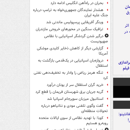
بحران در راه‌آهن انگلیس ادامه دارد
مان
هشدار نمایندگان جمهوری‌خواه به ترامپ درباره
وق
جنگ علیه ایران
وینگر آفریقایی پرسپولیس ماندنی شد
ترافیک سنگین در محورهای خروجی مازندران
درگیر شدن گردشگر اسپانیایی با نظامی
صهیونیست
گزارشی دیگر از کاهش ذخایر کلیدی موشکی
آمریکا
دروازه‌بان اسپانیایی در یک‌قدمی بازگشت به
یراندازی
استقلال
فیلم
تنگه هرمز ریاض را وادار به تخفیف‌دهی نفتی
کرد
خرید گران استقلال سر از یونان درآورد
گربه جریان برق شهرستان فریمان را قطع کرد
استانبول میزبان سوپرجام اسپانیا شد
گفت وگوی تلفنی مودی و نتانیاهو درباره
تحولات منطقه‌ای
کوبا: با تهدید نظامی از سوی ایالات متحده
روبه‌رو هستیم