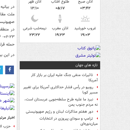
اذان صبح
طلوع آفتاب
اذان ظهر
در بیانی
۱۲:۱۰
۰۵:۱۷
۰۳:۴۲
ملت مقاو
صهیونیست
غروب خورشید
اذان مغرب
نیمه‌شب شرعی
۲۳:۲۲
۱۹:۲۳
۱۹:۰۳
حمله قرار
در این بی
تازه های جهان
تاثیرات منفی جنگ علیه ایران بر بازار کار
آمریکا
روبیو در رأس فشار حداکثری آمریکا برای تغییر
مسیر کوبا
نبرد ما علیه طرح سلطه‌جویی عربستان است،
نه مردم جنوب یمن
دور هفتم مذاکرات لبنان و رژیم صهیونیستی
اخبار مرتب
ترامپ و سودای پیروزی در انتخابات
میان‌دوره‌ای
حزب الل